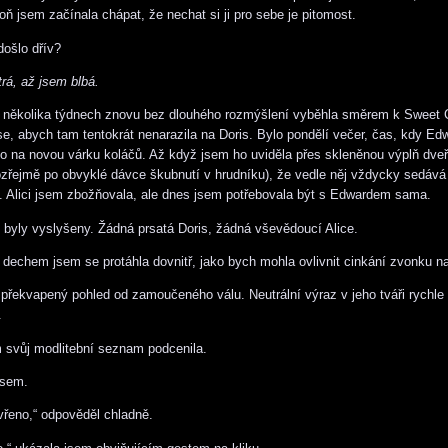
oň jsem začínala chápat, že nechat si ji pro sebe je pitomost.
došlo dřív?
rá, až jsem blbá.
 několika týdnech znovu bez dlouhého rozmýšlení vyběhla směrem k Sweet C
se, abych tam tentokrát nenarazila na Doris. Bylo pondělí večer, čas, kdy Ed
to na novou várku koláčů. Až když jsem ho uviděla přes skleněnou výplň dve
zřejmě po obvyklé dávce škubnutí v hrudníku), že vedle něj vždycky sedává 
ě. Alici jsem zbožňovala, ale dnes jsem potřebovala být s Edwardem sama.
 byly vyslyšeny. Žádná prsatá Doris, žádná vševědoucí Alice.
dechem jsem se protáhla dovnitř, jako bych mohla ovlivnit cinkání zvonku n
překvapený pohled od zamoučeného válu. Neutrální výraz v jeho tváři rychle 
.
 svůj modlitební seznam podcenila.
 jsem.
řeno,“ odpověděl chladně.