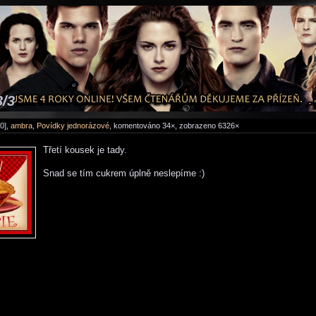
3/3
0],
ambra
,
Povídky jednorázové
, komentováno 34×, zobrazeno 6326×
Třetí kousek je tady.
Snad se tím cukrem úplně neslepíme :)