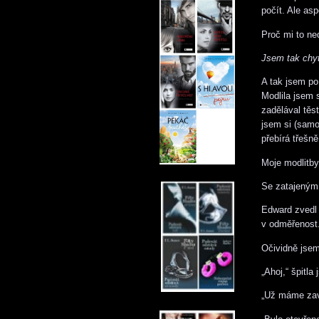
počít. Ale asp
Proč mi to ne
Jsem tak chyt
A tak jsem po
Modlila jsem 
zadělával těs
jsem si (samo
přebírá třešn
Moje modlitby
Se zatajeným 
Edward zvedl 
v odměřenost
Očividně jsem
„Ahoj,“ špitla
„Už máme zav