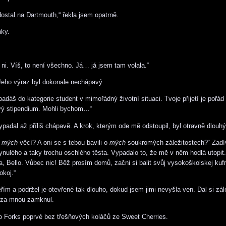
dostal na Dartmouth,“ řekla jsem opatrně.
nky.
 ni. Víš, to není všechno. Já… já jsem tam volala.“
Jeho výraz byl dokonale nechápavý.
adáš do kategorie student v mimořádný životní situaci. Tvoje přijetí je pořád 
svý stipendium. Mohli bychom…“
padal až příliš chápavě. A krok, kterým ode mě odstoupil, byl otravně dlouhý
o
mých
věcí? A oni se s tebou bavili o
mých
soukromých záležitostech?“ Zadí
nulého a taky trochu oschlého těsta. Vypadalo to, že mě v něm hodlá utopit.
la, Bello. Vůbec nic! Běž prosím domů, začni si balit svůj vysokoškolskej kuf
okoj.“
eřím a podržel je otevřené tak dlouho, dokud jsem jimi nevyšla ven. Dal si zá
e za mnou zamknul.
o Forks poprvé bez třešňových koláčů ze Sweet Cherries.