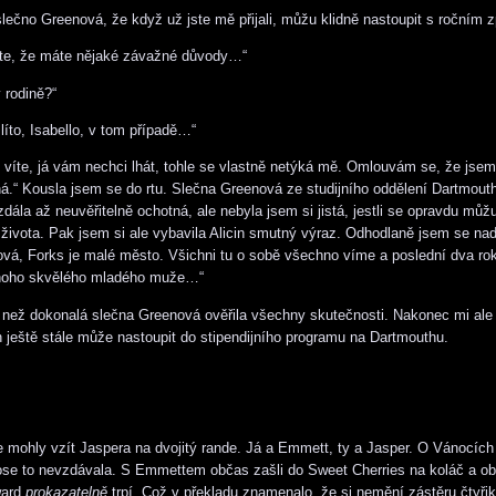
 slečno Greenová, že když už jste mě přijali, můžu klidně nastoupit s ročním
íte, že máte nějaké závažné důvody…“
 rodině?“
 líto, Isabello, v tom případě…“
, víte, já vám nechci lhát, tohle se vlastně netýká mě. Omlouvám se, že jse
á.“ Kousla jsem se do rtu. Slečna Greenová ze studijního oddělení Dartmout
zdála až neuvěřitelně ochotná, ale nebyla jsem si jistá, jestli se opravdu můž
života. Pak jsem si ale vybavila Alicin smutný výraz. Odhodlaně jsem se nad
vá, Forks je malé město. Všichni tu o sobě všechno víme a poslední dva ro
ednoho skvělého mladého muže…“
y, než dokonalá slečna Greenová ověřila všechny skutečnosti. Nakonec mi ale 
 ještě stále může nastoupit do stipendijního programu na Dartmouthu.
mohly vzít Jaspera na dvojitý rande. Já a Emmett, ty a Jasper. O Vánocích j
Rose to nevzdávala. S Emmettem občas zašli do Sweet Cherries na koláč a o
ward
prokazatelně
trpí. Což v překladu znamenalo, že si nemění zástěru čtyřikr