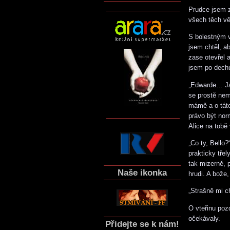
Prudce jsem z
všech těch v
S bolestným v
jsem chtěl, a
zase otevřel 
jsem po dech
„Edwarde… Já…
se prostě nem
mámě a o táto
právo být nor
Alice na tobě
„Co ty, Bello
prakticky tře
tak mizerně, 
Naše ikonka
hrudi. A bože
„Strašně mi c
O vteřinu poz
očekávaly.
Přidejte se k nám!