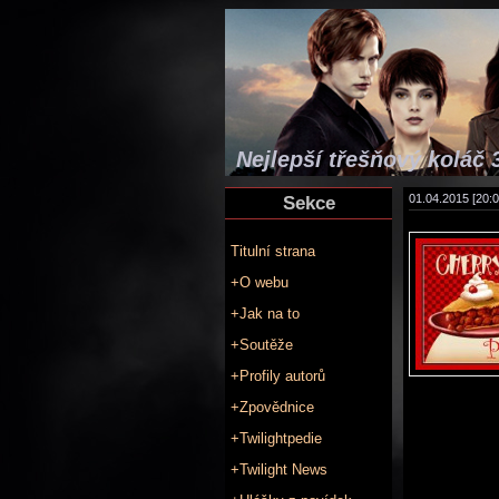
Nejlepší třešňový koláč 
Sekce
01.04.2015 [20:0
Titulní strana
+O webu
+Jak na to
+Soutěže
+Profily autorů
+Zpovědnice
+Twilightpedie
+Twilight News