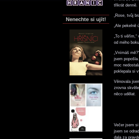
třikrát denně.
„Rose, tvůj br
Nenechte si ujít!
„Ale pekelně ú
„To ti věřím,
od mého boku,
„Vnímáš mě?“
jsem popošla. 
moc nedostala
poklepala si
Věnovala jsem
zrovna skvěle
něco udělat.
Večer jsem si
jsem se odrad
dala za pravd