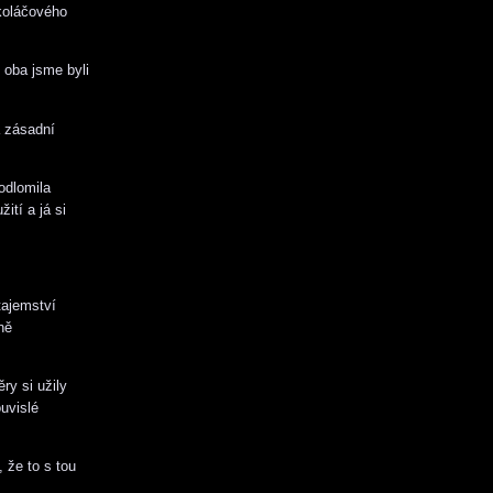
 koláčového
, oba jsme byli
á zásadní
odlomila
ití a já si
tajemství
ně
ry si užily
uvislé
 že to s tou