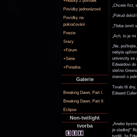
+Hlášky z povídek
„Chcete říct,
Povídky jednorázové
„Pokud dolož
Povídky na
pokračování
„Třeba úmrtí v
Poezie
„Ach, to je mi
Srazy
„Ne, počkejte
+Fórum
nebyla upřímn
univerzity se 
+Série
Edwardovi do 
+Poradna
slečno Greeno
starosti o j
Galerie
Trvalo tři dn
Breaking Dawn, Part I.
Edward Cullen
Breaking Dawn, Part II.
Eclipse
Non-twilight
„Anebo bysme 
tvorba
je sladkej!“ 
tvrdili, že Ed