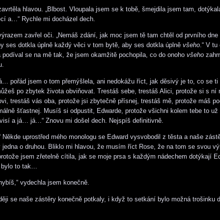
avrtěla hlavou. „Blbost. Vloupala jsem se k tobě, šmejdila jsem tam, dotýka
ěcí a…“ Rychle mi docházel dech.
ýrazem zavřel oči. „Nemáš zdání, jak moc jsem tě tam chtěl od prvního dne
by ses dotkla úplně každý věci v tom bytě, aby ses dotkla úplně
všeho
.“ V tu 
a podíval se na mě tak, že jsem okamžitě pochopila, co do onoho
všeho
zahrn
u.
 pořád jsem o tom přemýšlela, ani nedokážu říct, jak děsivý je to, co se ti s
ůžeš po zbytek života obviňovat. Trestáš sebe, trestáš Alici, protože si s ní
vi, trestáš vás oba, protože jsi zbytečně přísnej, trestáš mě, protože máš p
málně šťastnej. Musíš si odpustit, Edwarde, protože všichni kolem tebe to už 
 visí a já… já…“ Znovu mi došel dech. Nejspíš definitivně.
?“ Někde uprostřed mého monologu se Edward vysvobodil z těsta a naše zástě
ly jedna o druhou. Bliklo mi hlavou, že musím říct Rose, že na tom se svou 
protože jsem zřetelně cítila, jak se moje prsa s každým nádechem dotýkají 
, bylo to tak…
hybíš,“ vydechla jsem konečně.
ději se naše zástěry konečně potkaly, i když to setkání bylo možná trošinku d