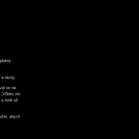
platný.
 a rázný.
val se na
 „Vůbec nic
r a mně už
ležet, abych