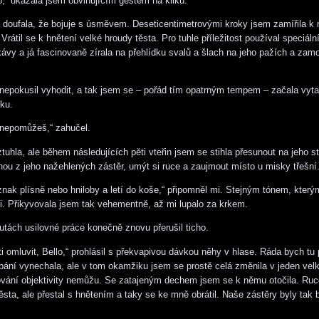
o,“ ukázala jsem obviňujícím gestem na kliku.
já doufala, že bojuje s úsměvem. Deseticentimetrovými kroky jsem zamířila k
Vrátil se k hnětení velké hroudy těsta. Pro tuhle příležitost používal speciální
kávy a já fascinovaně zírala na přehlídku svalů a šlach na jeho pažích a za
epokusil vyhodit, a tak jsem se – pořád tím opatrným tempem – začala vyt
čku.
nepomůžeš,“ zahučel.
tuhla, ale během následujících pěti vteřin jsem se stihla přesunout na jeho s
nou z jeho nažehlených zástěr, umýt si ruce a zaujmout místo u misky třešní
znak plísně nebo hniloby a letí do koše,“ připomněl mi. Stejným tónem, kter
ici. Přikyvovala jsem tak vehementně, až mi lupalo za krkem.
utách usilovné práce konečně znovu přerušil ticho.
ti omluvit, Bello,“ prohlásil s překvapivou dávkou něhy v hlase. Ráda bych tu
ání vynechala, ale v tom okamžiku jsem se prostě celá změnila v jeden vel
vání objektivity nemůžu. Se zatajeným dechem jsem se k němu otočila. Ruc
ěsta, ale přestal s hnětením a taky se ke mně obrátil. Naše zástěry byly tak 