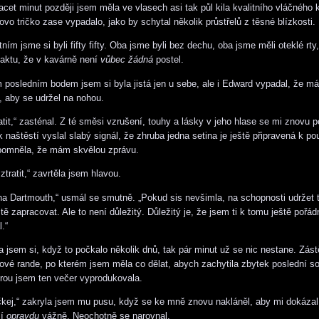
vacet minut později jsem měla ve vlasech asi tak půl kila kvalitního vláčného
vo tričko zase vypadalo, jako by schytal několik průstřelů z těsné blízkosti.
ím jsme si byli fifty fifty. Oba jsme byli bez dechu, oba jsme měli oteklé rty
 faktu, že v kavárně není
vůbec žádná
postel.
m posledním bodem jsem si byla jistá jen u sebe, ale i Edward vypadal, že m
, aby se udržel na nohou.
atit,“ zasténal. Z té směsi vzrušení, touhy a lásky v jeho hlase se mi znovu p
naštěstí vyslal slabý signál, že zhruba jedna setina je ještě připravená k použ
pomněla, že mám skvělou zprávu.
tratit,“ zavrtěla jsem hlavou.
na Dartmouth,“ usmál se smutně. „Pokud sis nevšimla, na schopnosti udržet 
tě zapracovat. Ale to není důležitý. Důležitý je, že jsem ti k tomu ještě pořád
.“
 jsem si, když to počkalo několik dnů, tak pár minut už se nic nestane. Zástě
nové rande, po kterém jsem měla co dělat, abych zachytila zbytek poslední so
rou jsem ten večer vyprodukovala.
kej,“ zakryla jsem mu pusu, když se ke mně znovu nakláněl, aby mi dokázal,
lí
opravdu
vážně. Neochotně se narovnal.