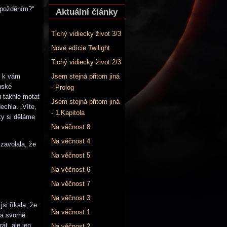
 zpožděním?“
Aktuální články
Tichý vidiecky život 3/3
Nové edície Twilight
Tichý vidiecky život 2/3
Jsem stejná přitom jiná
m k vám
hské
- Prolog
u takhle motat
Jsem stejná přitom jiná
echla. „Víte,
- 1.Kapitola
ky si děláme
Na věčnost 8
Na věčnost 4
zavolala, že
Na věčnost 5
Na věčnost 6
Na věčnost 7
Na věčnost 3
si říkala, že
Na věčnost 1
ba svorně
át, ale jen
Na věčnost 2