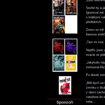
„Bylo otevřen
Sevřel rty a 
Ignoroval mě. 
s krátkými ru
předloktích.
Znovu se mě n
barovou stoli
„Tam mi moc 
Nejdřív jsem z
ovázat se jed
„Jakýkoliv ná
instruoval Al
Po deseti min
„Měl bych se 
zmínku o škub
v rámci zacho
zabořené do t
sebe…
Sponzoři