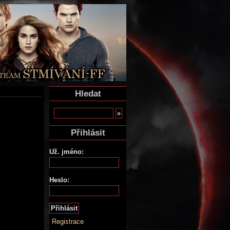
Hledat
Přihlásit
Už. jméno:
Heslo:
Registrace