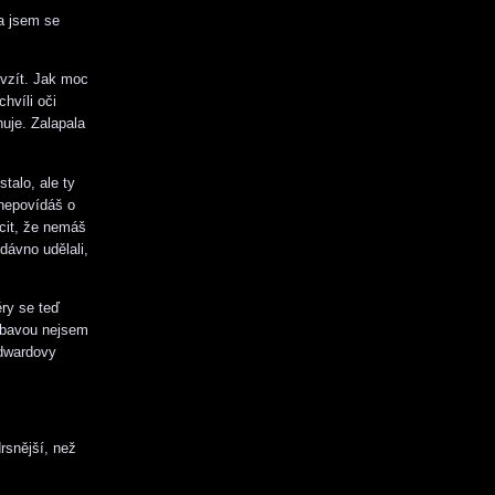
la jsem se
 vzít. Jak moc
chvíli oči
uje. Zalapala
talo, ale ty
 nepovídáš o
ocit, že nemáš
dávno udělali,
ry se teď
výbavou nejsem
Edwardovy
rsnější, než