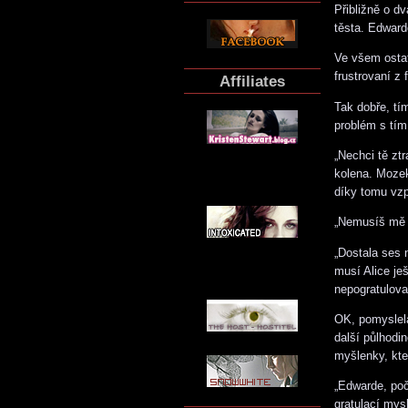
Přibližně o d
těsta. Edwardo
Ve všem ostatn
frustrovaní z
Affiliates
Tak dobře, tí
problém s tím
„Nechci tě ztr
kolena. Mozek 
díky tomu vz
„Nemusíš mě z
„Dostala ses 
musí Alice ješ
nepogratuloval
OK, pomyslela
další půlhodi
myšlenky, kte
„Edwarde, poč
gratulací mys