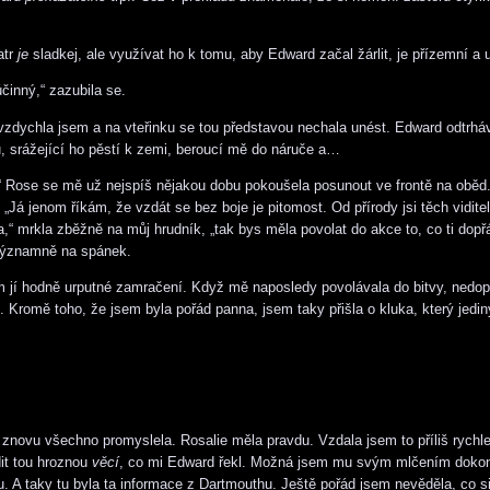
atr
je
sladkej, ale využívat ho k tomu, aby Edward začal žárlit, je přízemní a 
činný,“ zazubila se.
“ vzdychla jsem a na vteřinku se tou představou nechala unést. Edward odtrhá
 srážející ho pěstí k zemi, beroucí mě do náruče a…
 Rose se mě už nejspíš nějakou dobu pokoušela posunout ve frontě na oběd
„Já jenom říkám, že vzdát se bez boje je pitomost. Od přírody jsi těch vidite
,“ mrkla zběžně na můj hrudník, „tak bys měla povolat do akce to, co ti dopř
 významně na spánek.
 jí hodně urputné zamračení. Když mě naposledy povolávala do bitvy, nedop
. Kromě toho, že jsem byla pořád panna, jsem taky přišla o kluka, který jedi
 znovu všechno promyslela. Rosalie měla pravdu. Vzdala jsem to příliš rychl
it tou hroznou
věcí
, co mi Edward řekl. Možná jsem mu svým mlčením doko
u. A taky tu byla ta informace z Dartmouthu. Ještě pořád jsem nevěděla, co si