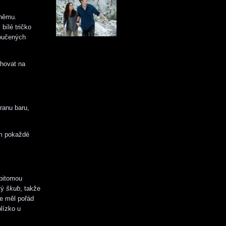
 němu.
 bílé tričko
moučených
ahovat na
tranu baru,
.
ým pokaždé
 pitomou
ký
škub
, takže
e měl pořád
blízko u