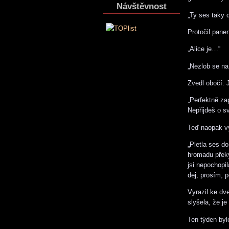
Návštěvnost
„Ty ses taky 
Protočil pane
„Alice je…“
„Nezlob se na
Zvedl obočí. 
„Perfektně zap
Nepřijdeš o 
Teď naopak vy
„Pletla ses d
hromadu překy
jsi nepochopi
dej, prosím, p
Vyrazil ke dv
slyšela, že j
Ten týden byl