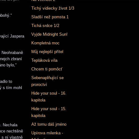
Tichý vidiecky život 1/3
ubohý.“
Sladší než pomsta 1
Tichá srdce 1/2
Vyjde Midnight Sun!
vající Jaspera
Kompletná moc
Můj nejlepší přítel
. Neohrabaně
lnejch zbraní
Tepláková víla
áno bylo,“
Chcem ti pomôcť
Sebenaplňující se
adlo to
proroctví
ný s tím mohl
Hide your soul - 16.
kapitola
Hide your soul - 15.
kapitola
Až tomu dáš jméno
e. Nechala
nce nechtěně
Upírova milenka -
 s ní vlastně