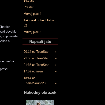
14.časť
Prestať
Mrtvej plac 4
Tak daleko, tak blízko
32
herries.
ward obvykle
Mrtvej plac 3
ří, vzpomněla
Napsali jste
Alice a
00:14 od TeenStar
»
21:55 od TeenStar
»
ade dveřmi.
21:36 od TeenStar
»
přešel
17:59 od ireen
»
18:44 od
CharlieSwann23
»
Náhodný obrázek