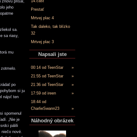
14.časť
 znovu prisal,
olo jeho
Prestať
 opatrne
Mrtvej plac 4
Tak daleko, tak blízko
zliekol sa.
32
e sa riasy,
Mrtvej plac 3
ktorá mu
Napsali jste
00:14 od TeenStar
»
a zotmelo.
21:55 od TeenStar
»
21:36 od TeenStar
»
krádať po
 pohybom si ju
17:59 od ireen
»
l nájsť ten
18:44 od
CharlieSwann23
»
ď si spomenul
adí. „Nie je
Náhodný obrázek
rdci pálili
 niečo nové.