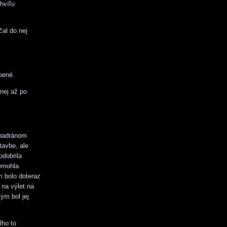
hvíľu
čal do nej
epené.
 nej až po
a nadránom
tavbe, ale
odobrila
Nemohla
m bolo doteraz
 na výlet na
ým bol jej
lho to