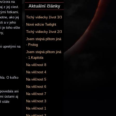
evízora na
Aktuální články
j z jej ciest.
tými fotkami.
otne, ako jej
Tichý vidiecky život 3/3
ti a v jeho
Nové edície Twilight
i je toho ešte
Tichý vidiecky život 2/3
ny,
Jsem stejná přitom jiná
- Prolog
mi upretými na
Jsem stejná přitom jiná
- 1.Kapitola
Na věčnost 8
Na věčnost 4
chla. O koľko
Na věčnost 5
Na věčnost 6
epovedala ani
Na věčnost 7
mi ústami aj
Na věčnost 3
l stále
Na věčnost 1
Na věčnost 2