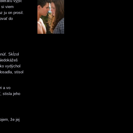
dieťaťu vyjsť
 si viem
 ju on prosil.
rovať do
núť. Skĺzol
„Nedokážeš
dko vydýchol
osadla, stisol
i a vo
, stisla jeho
jem, že jej