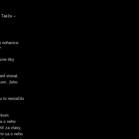
. Takže –
u nohavice.
“
zne tiky
ard stonal,
ykom. Jeho
u to nestačilo
zykom
la o neho
iť za vlasy,
šmi sa o neho