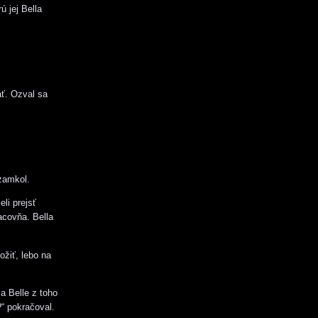
 jej Bella
ť. Ozval sa
 zamkol.
li prejsť
acovňa. Bella
ožiť, lebo na
 a Belle z toho
?“ pokračoval.