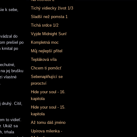
Tichý vidiecky život 1/3
šie k sebe,
Sladší než pomsta 1
Tichá srdce 1/2
Vyjde Midnight Sun!
ivádzal do
om prešiel po
Kompletná moc
m kmital po
Můj nejlepší přítel
Tepláková víla
nechutné,
Chcem ti pomôcť
na jej brušku
Sebenaplňující se
zi vlastné
.
proroctví
Hide your soul - 16.
kapitola
 druhý. Cítil,
Hide your soul - 15.
kapitola
em to vidieť.
Až tomu dáš jméno
r. Ukáž sa
Upírova milenka -
, trhala