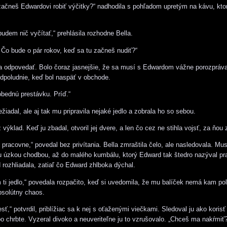
začneš Edwardovi robiť výčitky?“ nadhodila s pohľadom upretým na kávu, ktorú
udem nič vyčítať,“ prehlásila rozhodne Bella.
. Čo bude o pár rokov, keď sa tu začneš nudiť?“
a odpovedať. Bolo čoraz jasnejšie, že sa musí s Edwardom vážne porozpráva
redpoludnie, keď bol naspäť v obchode.
bednú prestávku. Príď.“
ežiadal, ale aj tak mu pripravila nejaké jedlo a zobrala ho so sebou.
 výklad. Keď ju zbadal, otvoril jej dvere, a len čo cez ne stihla vojsť, za ňou
pracovne,“ povedal bez privítania. Bella zmraštila čelo, ale nasledovala. Muse
 úzkou chodbou, až do malého kumbálu, ktorý Edward tak štedro nazýval pr
 rozhliadala, zatiaľ čo Edward zhlboka dýchal.
 ti jedlo,“ povedala rozpačito, keď si uvedomila, že mu balíček nemá kam pol
absolútny chaos.
sť,“ potvrdil, priblížiac sa k nej s oťaženými viečkami. Sledoval ju ako korisť
po chrbte. Vyzeral divoko a neuveriteľne ju to vzrušovalo. „Chceš ma nakŕmiť