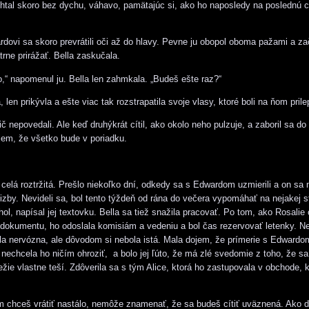
chtal skoro bez dychu, váhavo, pamätajúc si, ako ho naposledy na poslednú c
rdovi sa skoro prevrátili oči až do hlavy. Pevne ju obopol oboma pažami a za
rne prirážať. Bella zaskučala.
o,“ napomenul ju. Bella len zahmkala. „Budeš ešte raz?“
len prikývla a ešte viac tak rozstrapatila svoje vlasy, ktoré boli na ňom pril
 nepovedali. Ale keď druhýkrát cítil, ako okolo neho pulzuje, a zaboril sa do
jem, že všetko bude v poriadku.
la celá roztržitá. Prešlo niekoľko dní, odkedy sa s Edwardom uzmierili a on s
j izby. Nevideli sa, bol tento týždeň od rána do večera vypomáhať na nejakej s
l, napísal jej textovku. Bella sa tiež snažila pracovať. Po tom, ako Rosalie 
u dokumentu, ho odoslala komisiám a vedeniu a bol čas rezervovať letenky. 
ola nervózna, ale dôvodom si nebola istá. Mala dojem, že prímerie s Edwardo
 nechcela ho ničím ohroziť, a bolo jej ľúto, že má zlé svedomie z toho, že sa
žie vlastne teší. Zdôverila sa s tým Alice, ktorá ho zastupovala v obchode, k
m chceš vrátiť nastálo, nemôže znamenať, že sa budeš cítiť uväznená. Ako d