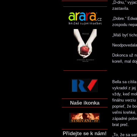
„D-dnu,“ vyja
zastavila.
„Dobre.“ Edwa
zospodu nepat
„Máš byť tich
Neodpovedala, 
Dokonca už nič
koreň, mal do
Bella sa cíti
vykradol z je
vždy, keď moho
finálnu verzi
Naše ikonka
poprieť, že b
veľmi krehké,
západné pobre
brat preč.
Přidejte se k nám!
„To, že sa se