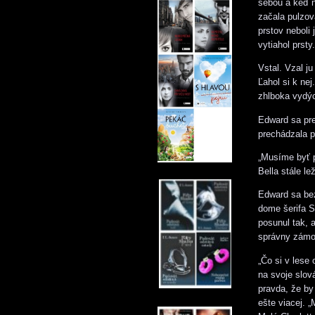
sebou a keď n
začala pulzov
prstov neboli
vytiahol prsty.
Vstal. Vzal ju
Ľahol si k nej
zhlboka vydýc
Edward sa pre
prechádzala p
„Musíme byť p
Bella stále le
Edward sa be
dome šerifa S
posunul tak, 
správny zámo
„Čo si v lese 
na svoje slová
pravda, že by 
ešte viacej. 