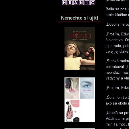
Bella sa posun
stále kľačiac
Nenechte si ujít!
„Dovolíš mi o
„Prosím, Edw
šialenstva. O
jej strede, pr
celej jej dĺžk
„Si taká mokrá
pokračoval: „
nepritlačil n
vzdychy a vlne
„Prosím, Edwa
„Čo si len želá
ako sa okolo 
„Urobíš sa pre
Však sa mi pr
mi.“ Tá moc, 