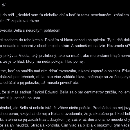
ti-“
 jej do reči. „Nevidel som ťa niekoľko dní a keď ťa teraz neochutnám, zošaliem
ŕmiť?“ zopakoval rázne.
ovedala Bella s neurčitým pohľadom.
 si sadnem do toho kresla. Položím si hlavu dozadu na opierku. Ty si dáš dol
a sedadlo s nohami z oboch mojich strán. A sadneš mi na tvár. Rozumela si?
ky prikývla. Videla, aký je zhrbený, ako sa mračí, ako mu prstami trhajú nervó
, že je to hlad, ktorý mu nedá pokoja. Hlad po nej.
áštne, keď sa snažila nad ním držať rovnováhu, rukami zapretá o opierku. Edw
echádzal po stehnách, cítila, ako viac zakláňa hlavu, načahuje sa za ňou jaz
a odrážal o jej pokožku, až musela privrieť oči.
 že si máš sadnúť,“ sykol Edward. Bella sa o pár centimetrov znížila, no jem
i si ju pritlačil na ústa.
dýchol, ale Bella si nebola istá, či vôbec niečo počula. Prechádzal po nej ja
dnou perou, vzdychal do nej a Bella si uvedomila, že ju skutočne je. I keď bo
á, stehná sa jej začali triasť. Jazykom jej zašiel až dnu a ona ho musela chyt
 že sa ani neudrží. Strácala kontrolu. Čím viac sa blížila k orgazmu, tým väč