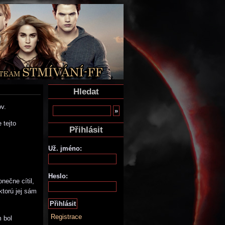
Hledat
ov.
 tejto
Přihlásit
Už. jméno:
Heslo:
onečne cítil,
ktorú jej sám
Registrace
m bol