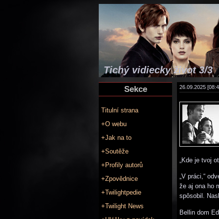
Tichý vidiecky život 3/3
Sekce
26.09.2025 [08:4
Titulní strana
+O webu
+Jak na to
+Soutěže
„Kde je tvoj o
+Profily autorů
„V práci,“ odv
+Zpovědnice
že aj ona ho 
+Twilightpedie
spôsobil. Nas
+Twilight News
Bellin dom Ed