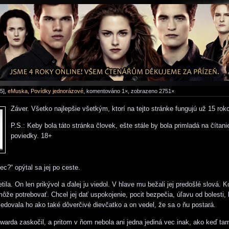
5],
eMuska
,
Povídky jednorázové
, komentováno 1×, zobrazeno 2751×
Záver. Všetko najlepšie všetkým, ktorí na tejto stránke fungujú už 15 rok
P.S.: Keby bola táto stránka človek, ešte stále by bola primladá na čítanie
poviedky. 18+
tec?“ opýtal sa jej po ceste.
etila. On len prikývol a ďalej ju viedol. V hlave mu bežali jej predošlé slová. K
môže potrebovať. Chcel jej dať uspokojenie, pocit bezpečia, úľavu od bolesti, 
ledovala ho ako také dôverčivé dievčatko a on vedel, že sa o ňu postará.
warda zaskočil, a pritom v ňom nebola ani jedna jediná vec inak, ako keď ta