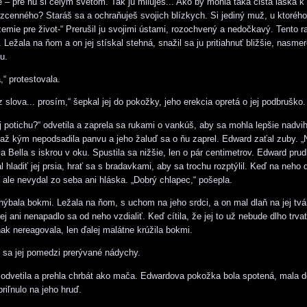
e – pre ňu si celým svetom. Tak ju miluješ... Ako by mohla taká čistá láska k 
zcenného? Staráš sa a ochraňuješ svojich blízkych. Si jediný muž, u ktorého
emie pre život-“ Prerušil ju svojimi ústami, rozochvený a nedočkavý. Tento raz
 Ležala na ňom a on jej stískal stehná, snažil sa ju pritiahnuť bližšie, nasme
u.
,“ protestovala.
z slova... prosím,“ šepkal jej do pokožky, jeho erekcia opretá o jej podbruško.
 potichu?“ odvetila a zaprela sa rukami o vankúš, aby sa mohla lepšie nadvih
, až kým nepodsadila panvu a jeho žaluď sa o ňu zaprel. Edward zaťal zuby. 
la Bella s iskrou v oku. Spustila sa nižšie, len o pár centimetrov. Edward pru
 hladiť jej prsia, hrať sa s bradavkami, aby sa trochu rozptýlil. Keď na neho d
 ale nevydal zo seba ani hláska. „Dobrý chlapec,“ pošepla.
hýbala bokmi. Ležala na ňom, s uchom na jeho srdci, a on mal dlaň na jej tvár
ej ani nenapadlo sa od neho vzdialiť. Keď cítila, že jej to už nebude dlho trvať
nak nereagovala, len ďalej malátne krúžila bokmi.
 sa jej pomedzi prerývané nádychy.
odvetila a prehla chrbát ako mača. Edwardova pokožka bola spotená, mala do
priľnulo na jeho hruď.