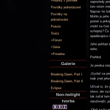
+Hlášky z povídek
naposledy pre
tom istom mies
Povídky jednorázové
Najviac ho šok
Povídky na
Mohlo ju jeho
pokračování
posteľ a prik
vnútri sa čosi
Poezie
schopný? Čo a
Srazy
opadávajúcu 
+Fórum
Jeho pohľad z
+Série
neho.
+Poradna
Prehltol.
Galerie
Je predsa sta
„Vyzleč sa pr
Breaking Dawn, Part I.
inak znel jeho
Breaking Dawn, Part II.
Užíval si, že
Eclipse
slovo, ale vy
Non-twilight
tak začal tam.
tvorba
náruživejší, j
„Otoč sa ku m