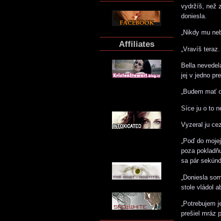
vydržíš, než 
doniesla.
„Nikdy mu neb
Affiliates
„Vravíš teraz
Bella nevedel
jej v jedno p
„Budem mať o
Síce ju o to n
Vyzeral ju cez
„Poď do mojej 
poza pokladňu
sa pár sekúnd
„Doniesla som
stole vládol 
„Potrebujem je
prešiel mráz 