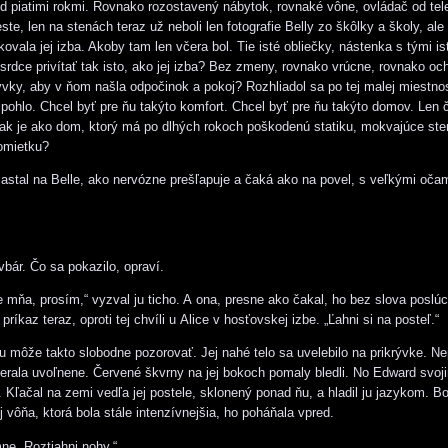
d piatimi rokmi. Rovnako rozostavený nábytok, rovnaké vône, ovládač od tel
te, len na stenách teraz už neboli len fotografie Belly zo škôlky a školy, ale a
ovala jej izba. Akoby tam len včera bol. Tie isté obliečky, nástenka s tými is
 srdce privítať tak isto, ako jej izba? Bez zmeny, rovnako vrúcne, rovnako och
rývky, aby v ňom našla odpočinok a pokoj? Rozhliadol sa po tej malej miestnos
 pohlo. Chcel byť pre ňu takýto komfort. Chcel byť pre ňu takýto domov. Len č
k je ako dom, ktorý má po dlhých rokoch poškodenú statiku, mokvajúce ste
omietku?
astal na Belle, ako nervózne prešľapuje a čaká ako na povel, s veľkými oča
vbár. Čo sa pokazilo, opraví.
e mňa, prosím,“ vyzval ju ticho. A ona, presne ako čakal, ho bez slova poslú
 príkaz teraz, oproti tej chvíli u Alice v hosťovskej izbe. „Ľahni si na posteľ.“
 ju môže takto slobodne pozorovať. Jej nahé telo sa uvelebilo na prikrývke. N
zerala uvoľnene. Červené škvrny na jej bokoch pomaly bledli. No Edward svoji
 Kľačal na zemi vedľa jej postele, sklonený ponad ňu, a hladil ju jazykom. Bo
ej vôňa, ktorá bola stále intenzívnejšia, ho poháňala vpred.
ne. Roztiahni nohy.“