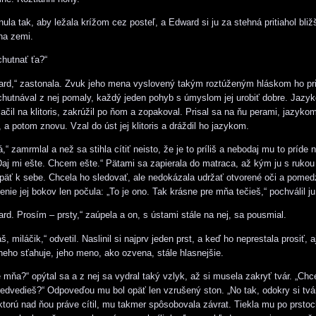
ula tak, aby ležala krížom cez posteľ, a Edward si ju za stehná pritiahol bliž
 na zemi.
chutnať ťa?“
ard,“ zastonala. Zvuk jeho mena vyslovený takým roztúženým hláskom ho pr
chutnával z nej pomaly, každý jeden pohyb s úmyslom jej urobiť dobre. Jazyk
itlačil na klitoris, zakrúžil po ňom a zopakoval. Prisal sa na ňu perami, jazyko
e, a potom znovu. Vzal do úst jej klitoris a dráždil ho jazykom.
,“ zamrmlal a než sa stihla cítiť neisto, že je to príliš a nebodaj mu to príde 
Daj mi ešte. Chcem ešte.“ Pätami sa zapierala do matraca, až kým ju s rukou 
aspäť k sebe. Chcela ho sledovať, ale nedokázala udržať otvorené oči a pomed
nie jej bokov len počula: „To je ono. Tak krásne pre mňa tečieš,“ pochválil ju
rd. Prosím – prsty,“ zaúpela a on, s ústami stále na nej, sa pousmial.
š, miláčik,“ odvetil. Naslinil si najprv jeden prst, a keď ho neprestala prosiť, aj
neho sťahuje, jeho meno, ako ozvena, stále hlasnejšie.
 mňa?“ opýtal sa a z nej sa vydral taký vzlyk, až si musela zakryť tvár. „Chc
edvedieš?“ Odpoveďou mu bol opäť len vzrušený ston. „No tak, odokry si tvá
ktorú nad ňou práve cítil, mu takmer spôsobovala závrat. Tiekla mu po prstoch