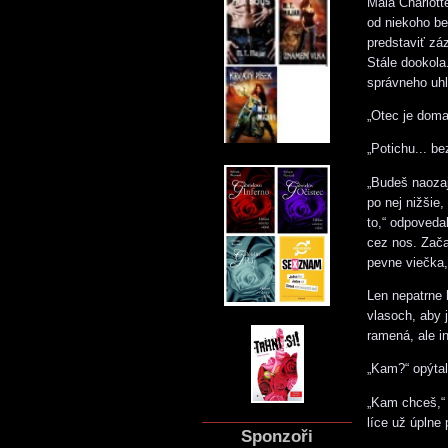
Malá Charlott
od niekoho be
predstaviť záz
Stále dookola.
správneho uhl
„Otec je doma
„Potichu... be
„Budeš naozaj
po nej nižšie
to,“ odpoveda
cez nos. Začal
pevne viečka,
Len nepatrne 
vlasoch, aby j
ramená, ale i
„Kam?“ opýtal
„Kam chceš,“ 
líce už úplne 
Sponzoři