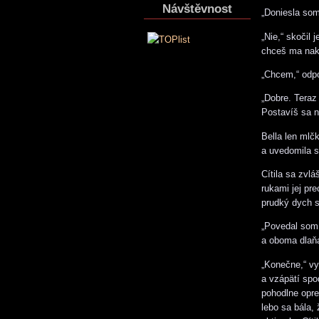
Návštěvnost
„Doniesla som 
„Nie,“ skočil
chceš ma nak
„Chcem,“ odp
„Dobre. Teraz
Postavíš sa n
Bella len mlč
a uvedomila si
Cítila sa zvl
rukami jej pr
prudký dych s
„Povedal som,
a oboma dlaňam
„Konečne,“ vy
a vzápätí spo
pohodlne opret
lebo sa bála,