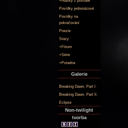
+Hlášky z povídek
Povídky jednorázové
Povídky na
pokračování
Poezie
Srazy
+Fórum
+Série
+Poradna
Galerie
Breaking Dawn, Part I.
Breaking Dawn, Part II.
Eclipse
Non-twilight
tvorba