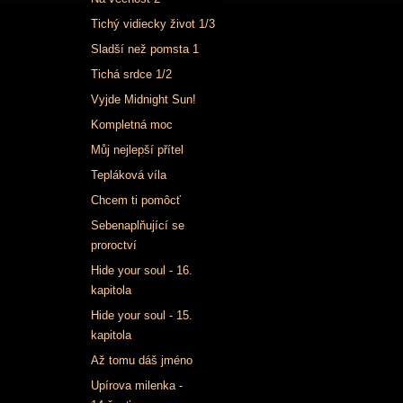
Tichý vidiecky život 1/3
Sladší než pomsta 1
Tichá srdce 1/2
Vyjde Midnight Sun!
Kompletná moc
Můj nejlepší přítel
Tepláková víla
Chcem ti pomôcť
Sebenaplňující se
proroctví
Hide your soul - 16.
kapitola
Hide your soul - 15.
kapitola
Až tomu dáš jméno
Upírova milenka -