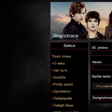
Registrace
Sekce
Už. jméno:
Titulní strana
Heslo:
+O webu
+Jak na to
Opište tento 
+Soutěže
+Profily autorů
+Zpovědnice
+Twilightpedie
+Twilight News