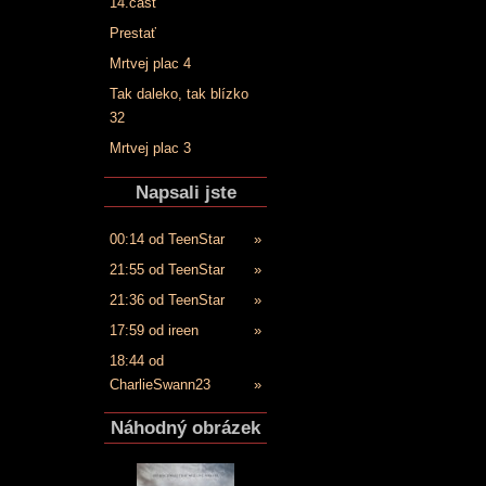
14.časť
Prestať
Mrtvej plac 4
Tak daleko, tak blízko
32
Mrtvej plac 3
Napsali jste
00:14 od TeenStar
»
21:55 od TeenStar
»
21:36 od TeenStar
»
17:59 od ireen
»
18:44 od
CharlieSwann23
»
Náhodný obrázek