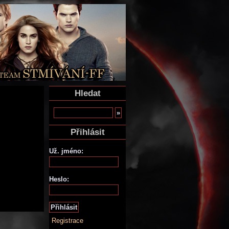
Hledat
Přihlásit
Už. jméno:
Heslo:
Registrace