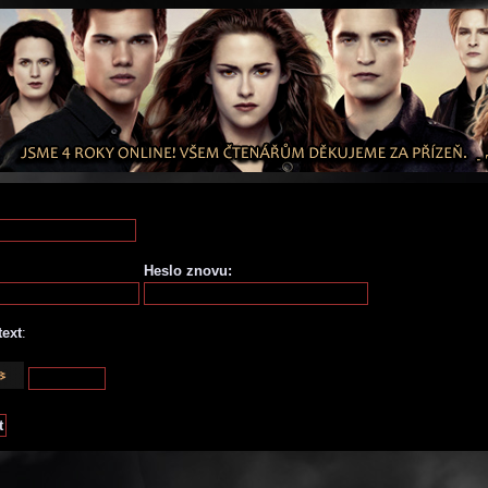
Heslo znovu:
text
: