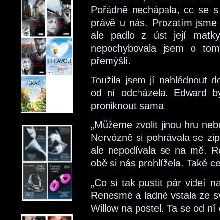
Pořádně nechápala, co se s j
právě u nás. Prozatím jsme j
ale padlo z úst její matk
nepochybovala jsem o tom
přemýšlí.
Toužila jsem jí nahlédnout d
od ní odcházela. Edward by 
proniknout sama.
„Můžeme zvolit jinou hru nebo
Nervózně si pohrávala se zip
ale nepodívala se na mě. 
obě si nás prohlížela. Také c
„Co si tak pustit pár videí 
Renesmé a ladně vstala ze sv
Willow na postel. Ta se od ní 