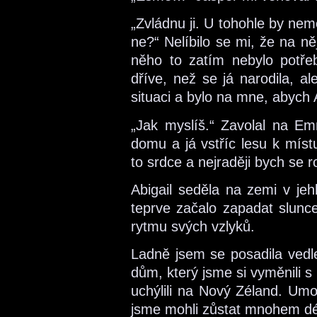
„Zvládnu ji. U tohohle by nem
ne?“ Nelíbilo se mi, že na ně
něho to zatím nebylo potře
dříve, než se já narodila, a
situaci a bylo na mne, abych Ab
„Jak myslíš.“ Zavolal na Emm
domu a já vstříc lesu k místu
to srdce a nejraději bych se r
Abigail seděla na zemi v jehl
teprve začalo zapadat slunce
rytmu svých vzlyků.
Ladně jsem se posadila vedle
dům, který jsme si vyměnili s 
uchýlili na Nový Zéland. Umo
jsme mohli zůstat mnohem dél