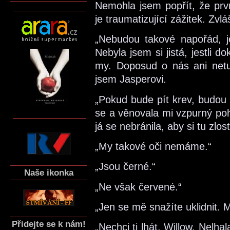
Nemohla jsem popřít, že prv
je traumatizující zážitek. Zvl
„Nebudou takové napořád, je
Nebyla jsem si jistá, jestli do
my. Doposud o nás ani netuš
jsem Jasperovi.
„Pokud bude pít krev, budou p
se a věnovala mi vzpurný poh
já se nebránila, aby si tu zlos
„My takové oči nemáme.“
„Jsou černé.“
Naše ikonka
„Ne však červené.“
„Jen se mě snažíte uklidnit. M
Přidejte se k nám!
„Nechci ti lhát, Willow. Nelha