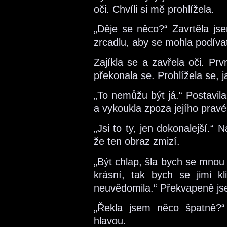
oči. Chvíli si mě prohlížela.
„Děje se něco?“ Zavrtěla jse
zrcadlu, aby se mohla podívat
Zajíkla se a zavřela oči. Prv
překonala se. Prohlížela se, j
„To nemůžu být já.“ Postavil
a vykoukla zpoza jejího pravé
„Jsi to ty, jen dokonalejší.“ 
že ten obraz zmizí.
„Být chlap, šla bych se mnou k
krásní, tak bych se jimi k
neuvědomila.“ Překvapeně jsem
„Řekla jsem něco špatně?“
hlavou.