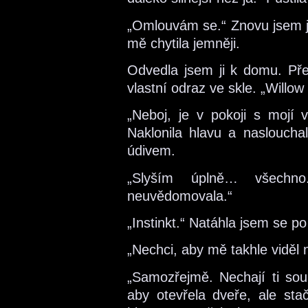
„Omlouvám se.“ Znovu jsem ji 
mě chytila jemněji.
Odvedla jsem ji k domu. Pře
vlastní odraz ve skle. „Willow
„Neboj, je v pokoji s mojí v
Naklonila hlavu a nasloucha
údivem.
„Slyším úplně… všechn
neuvědomovala.“
„Instinkt.“ Natáhla jsem se po
„Nechci, aby mě takhle viděl 
„Samozřejmě. Nechají ti sou
aby otevřela dveře, ale stač