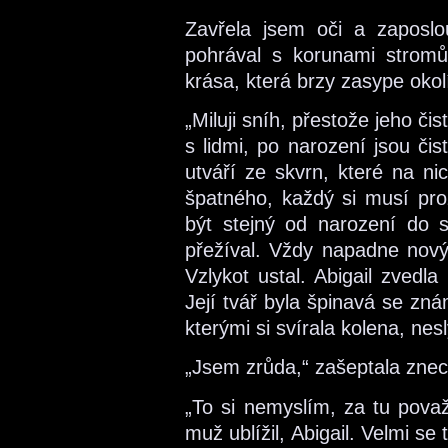
Zavřela jsem oči a zaposlo
pohrával s korunami stromů
krása, která brzy zasype okol
„Miluji sníh, přestože jeho čis
s lidmi, po narození jsou čis
utváří ze skvrn, které na ni
špatného, každý si musí pr
být stejný od narození do sm
přežíval. Vždy napadne nový
Vzlykot ustal. Abigail zved
Její tvář byla špinavá se zn
kterými si svírala kolena, nes
„Jsem zrůda,“ zašeptala zne
„To si nemyslím, za tu považ
muž ublížil, Abigail. Velmi s