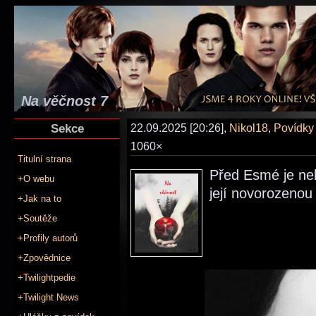
Na věčnost 7
Sekce
22.09.2025 [20:26],
Nikol18
,
Povídky
1060×
Titulní strana
Před Esmé je nel
+O webu
její novorozenou
+Jak na to
+Soutěže
+Profily autorů
+Zpovědnice
+Twilightpedie
+Twilight News