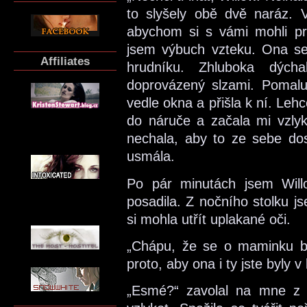
to slyšely obě dvě naráz. 
abychom si s vámi mohli prom
jsem výbuch vzteku. Ona se v
Affiliates
hrudníku. Zhluboka dýcha
doprovázený slzami. Pomalu
vedle okna a přišla k ní. Lehc
do náruče a začala mi vzlyka
nechala, aby to ze sebe d
usmála.
Po pár minutách jsem Will
posadila. Z nočního stolku j
si mohla utřít uplakané oči.
„Chápu, že se o maminku bo
proto, aby ona i ty jste byly v
„Esmé?“ zavolal na mne z 