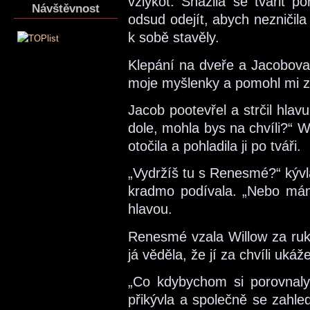
vzlykot. Snažila se tvářit p
Návštěvnost
odsud odejít, abych nezničila
k sobě stavěly.
Klepání na dveře a Jacobova 
moje myšlenky a pomohl mi z
Jacob pootevřel a strčil hla
dole, mohla bys na chvíli?“ Wi
otočila a pohladila ji po tváři.
„Vydržíš tu s Renesmé?“ kývl
kradmo podívala. „Nebo mám
hlavou.
Renesmé vzala Willow za ruku
já věděla, že jí za chvíli ukáž
„Co kdybychom si porovnaly p
přikývla a společně se zahle