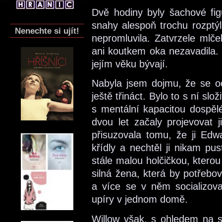
Dvě hodiny byly šachové fi
snahy alespoň trochu rozptýl
Nenechte si ujít!
nepromluvila. Zatvrzele mlč
ani koutkem oka nezavadila. 
jejím věku bývají.
Nabyla jsem dojmu, že se oci
ještě třináct. Bylo to s ní sl
s mentální kapacitou dospěl
dvou let začaly projevovat 
přisuzovala tomu, že ji Edw
křídly a nechtěl ji nikam pu
stále malou holčičkou, kterou 
silná žena, která by potřebov
a více se v něm socializov
upíry v jednom domě.
Willow však, s ohledem na s