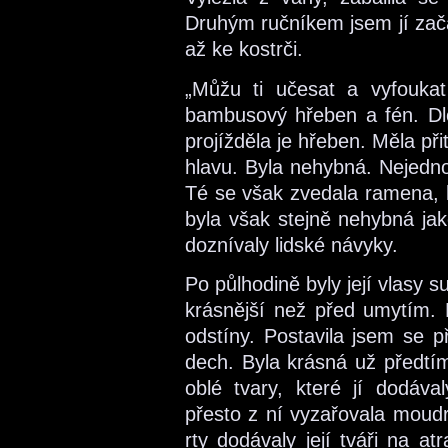
Druhým ručníkem jsem jí zača
až ke kostrči.
„Můžu ti učesat a vyfoukat 
bambusový hřeben a fén. Dlo
projížděla je hřeben. Měla p
hlavu. Byla nehybná. Nejedno
Té se však zvedala ramena, k
byla však stejně nehybná jak
doznívaly lidské návyky.
Po půlhodině byly její vlasy s
krásnější než před umytím. 
odstíny. Postavila jsem se p
dech. Byla krásná už předtím
oblé tvary, které jí dodáva
přesto z ní vyzařovala moudr
rty dodávaly její tváři na at