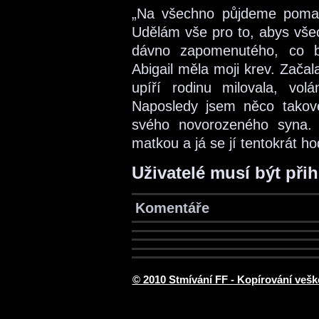
„Na všechno půjdeme pomalu,
Udělám vše pro to, abys všec
dávno zapomenutého, co by
Abigail měla moji krev. Zača
upíří rodinu milovala, volá
Naposledy jsem něco takové
svého novorozeného syna.
matkou a já se jí tentokrát hod
Uživatelé musí být při
Komentáře
© 2010 Stmívání FF - Kopírování vešk