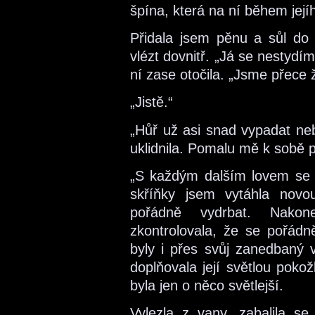
špína, která na ní během její
Přidala jsem pěnu a sůl do 
vlézt dovnitř. „Já se nestydí
ní zase otočila. „Jsme přece 
„Jistě.“
„Hůř už asi snad vypadat ne
uklidnila. Pomalu mě k sobě po
„S každým dalším lovem se t
skříňky jsem vytáhla nov
pořádně vydrbat. Nako
zkontrolovala, že se pořádn
byly i přes svůj zanedbaný 
doplňovala její světlou poko
byla jen o něco světlejší.
Vylezla z vany, zabalila se