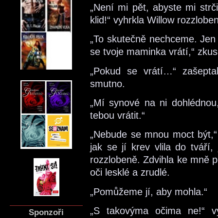
„Není mi pět, abyste mi strč
klid!“ vyhrkla Willow rozzlobe
„To skutečně nechceme. Jen c
se tvoje maminka vrátí,“ zkus
„Pokud se vrátí…“ zašepta
smutno.
„Mí synové na ni dohlédnou,
tebou vrátit.“
„Nebude se mnou moct být,“ v
jak se jí krev vlila do tvář
rozzlobeně. Zdvihla ke mně p
oči lesklé a zrudlé.
„Pomůžeme jí, aby mohla.“
„S takovýma očima ne!“ vy
Sponzoři