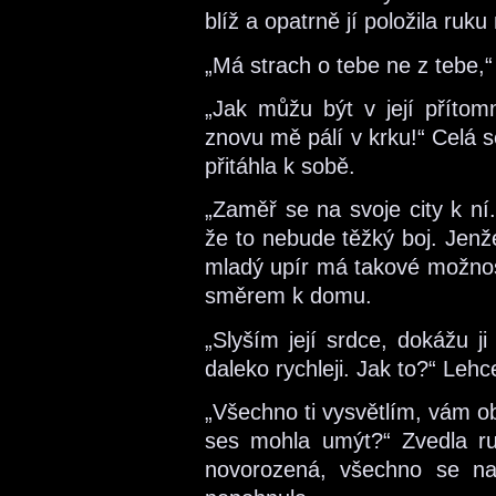
blíž a opatrně jí položila ru
„Má strach o tebe ne z tebe,“ v
„Jak můžu být v její přítom
znovu mě pálí v krku!“ Celá se
přitáhla k sobě.
„Zaměř se na svoje city k ní
že to nebude těžký boj. Jenž
mladý upír má takové možnost
směrem k domu.
„Slyším její srdce, dokážu ji
daleko rychleji. Jak to?“ Leh
„Všechno ti vysvětlím, vám 
ses mohla umýt?“ Zvedla ruc
novorozená, všechno se nau