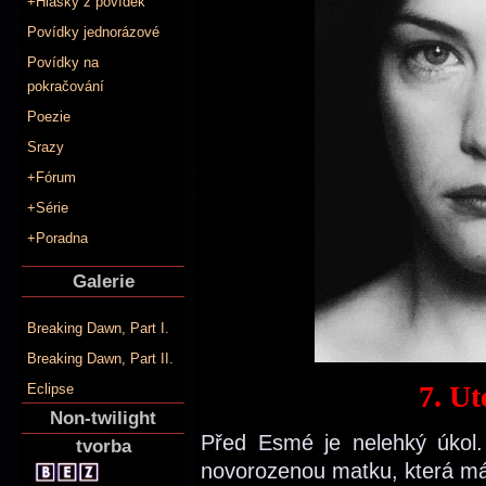
+Hlášky z povídek
Povídky jednorázové
Povídky na
pokračování
Poezie
Srazy
+Fórum
+Série
+Poradna
Galerie
Breaking Dawn, Part I.
Breaking Dawn, Part II.
7. Ut
Eclipse
Non-twilight
Před Esmé je nelehký úkol. U
tvorba
novorozenou matku, která má