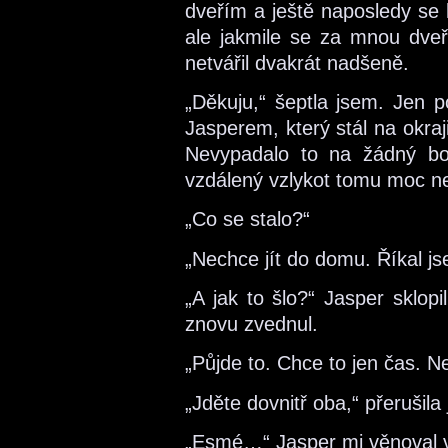
dveřím a ještě naposledy se 
ale jakmile se za mnou dveř
netvářil dvakrát nadšeně.
„Děkuju,“ šeptla jsem. Jen p
Jasperem, který stál na okraj
Nevypadalo to na žádný boj
vzdálený vzlykot tomu moc n
„Co se stalo?“
„Nechce jít do domu. Říkal js
„A jak to šlo?“ Jasper sklopi
znovu zvednul.
„Půjde to. Chce to jen čas
„Jděte dovnitř oba,“ přerušila
„Esmé…“ Jasper mi věnoval v