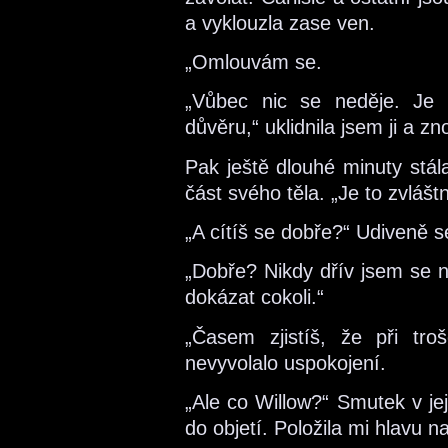
a vyklouzla zase ven.
„Omlouvám se.
„Vůbec nic se neděje. Je t
důvěru,“ uklidnila jsem ji a z
Pak ještě dlouhé minuty stá
část svého těla. „Je to zvláštn
„A cítíš se dobře?“ Udiveně s
„Dobře? Nikdy dřív jsem se n
dokázat cokoli.“
„Časem zjistíš, že při tr
nevyvolalo uspokojení.
„Ale co Willow?“ Smutek v jej
do objetí. Položila mi hlavu na