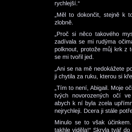
rychlejší.“
„Měl to dokončit, stejně k t
zlobně.
„Proč si něco takového mys
zadívala se mi rudýma očim
polknout, protože můj krk z t
se mi tvořil jed.
„Ani se na mě nedokážete pod
ji chytila za ruku, kterou si kř
„Tím to není, Abigail. Moje o
tvých novorozených očí ve 
abych k ní byla zcela upřímn
nejrychleji. Dcera ji stále pot
Minulo se to však účinkem.
takhle viděla!“ Skryla tvář do