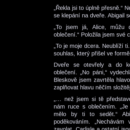
„Řekla jsi to úplně přesně.“ 
se klepání na dveře. Abigail se
„To jsem já, Alice, můžu d
oblečení.“ Položila jsem své 
„To je moje dcera. Neublíží ti
souhlas, který přišel ve form
Dveře se otevřely a do ko
oblečení. „No páni,“ vydechl
Bleskově jsem zavrtěla hlavo
zaplňovat hlavu něčím složitě
„… než jsem si tě představov
nám ruce s oblečením. „Je
mělo by ti to sedět.“ Abi
poděkováním. „Nechávám vá
zavolat. Carlisle a ostatní jso