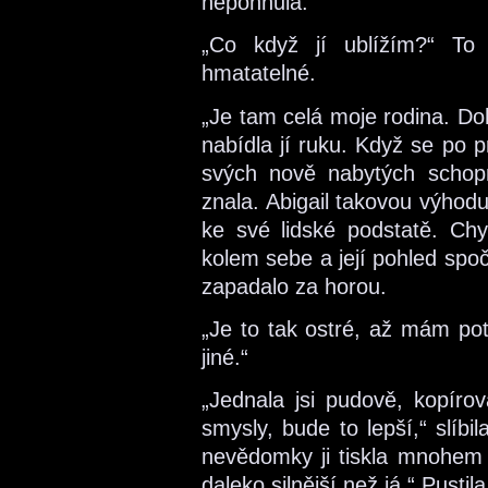
nepohnula.
„Co když jí ublížím?“ To 
hmatatelné.
„Je tam celá moje rodina. Do
nabídla jí ruku. Když se po 
svých nově nabytých schop
znala. Abigail takovou výhod
ke své lidské podstatě. Chy
kolem sebe a její pohled spo
zapadalo za horou.
„Je to tak ostré, až mám pot
jiné.“
„Jednala jsi pudově, kopírov
smysly, bude to lepší,“ slíb
nevědomky ji tiskla mnohem s
daleko silnější než já.“ Pustil