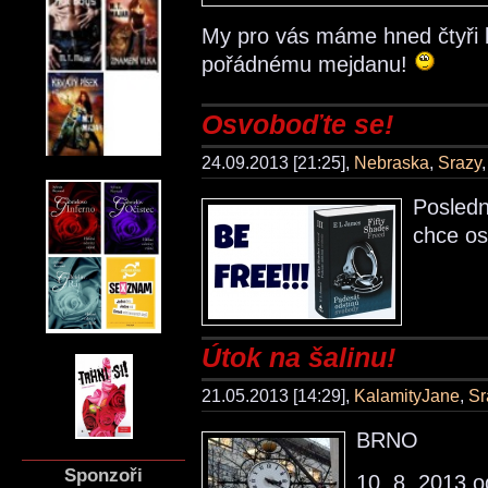
My pro vás máme hned čtyři k
pořádnému mejdanu!
Osvoboďte se!
24.09.2013 [21:25],
Nebraska
,
Srazy
Posledn
chce os
Útok na šalinu!
21.05.2013 [14:29],
KalamityJane
,
Sr
BRNO
Sponzoři
10. 8. 2013 o