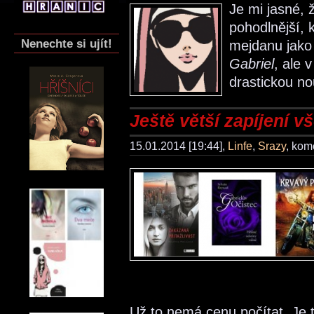
Je mi jasné, 
pohodlnější,
Nenechte si ujít!
mejdanu jako
Gabriel
, ale 
drastickou no
Ještě větší zapíjení v
15.01.2014 [19:44],
Linfe
,
Srazy
, kom
Už to nemá cenu počítat. Je 