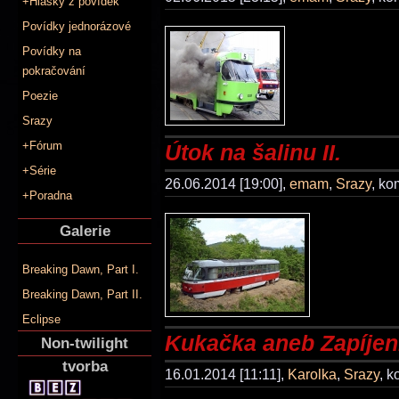
+Hlášky z povídek
Povídky jednorázové
Povídky na
pokračování
Poezie
Srazy
+Fórum
Útok na šalinu II.
+Série
26.06.2014 [19:00],
emam
,
Srazy
, k
+Poradna
Galerie
Breaking Dawn, Part I.
Breaking Dawn, Part II.
Eclipse
Kukačka aneb Zapíjení
Non-twilight
tvorba
16.01.2014 [11:11],
Karolka
,
Srazy
, 