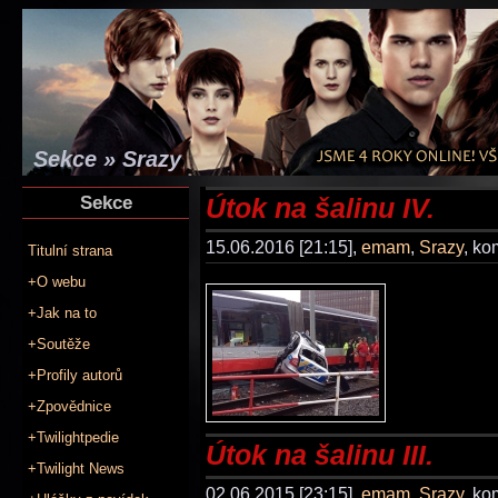
Sekce » Srazy
Sekce
Útok na šalinu IV.
15.06.2016 [21:15],
emam
,
Srazy
, k
Titulní strana
+O webu
+Jak na to
+Soutěže
+Profily autorů
+Zpovědnice
+Twilightpedie
Útok na šalinu III.
+Twilight News
02.06.2015 [23:15],
emam
,
Srazy
, k