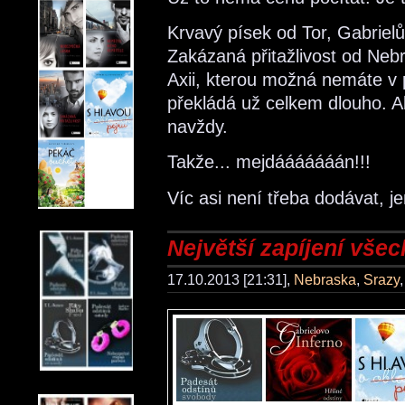
Krvavý písek od Tor, Gabrielů
Zakázaná přitažlivost od Nebr
Axii, kterou možná nemáte v 
překládá už celkem dlouho. Ak
navždy.
Takže... mejdááááááán!!!
Víc asi není třeba dodávat, j
Největší zapíjení všec
17.10.2013 [21:31],
Nebraska
,
Srazy