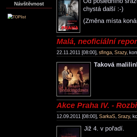
Od posledního sraz
Návštěvnost
chystá další :-)
(Změna místa konán
Malá, neoficiální repor
22.11.2011 [08:00],
sfinga
,
Srazy
, ko
Taková malilink
Akce Praha IV. - Rozb
12.09.2011 [08:00],
SarkaS
,
Srazy
, 
Již 4. v pořadí.