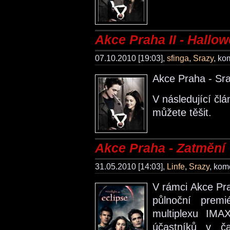
Akce Praha II - Hallo
07.10.2010 [19:03],
sfinga
,
Srazy
, ko
Akce Praha - Sra
V následující člá
můžete těšit.
Akce Praha - Zatmění
31.05.2010 [14:03],
Linfe
,
Srazy
, kom
V rámci Akce Pr
půlnoční premi
multiplexu IM
účastníků v č