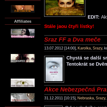
EDIT:
Ak
Affiliates
Stále jaou čtyři lístky!
Sraz FF a Dva meče
13.07.2012 [14:00],
Karolka
,
Srazy
, 
Chystá se další s
Tentokrát se Dvěm
Akce Nebezpečná Pra
31.12.2011 [10:15],
Nebraska
,
Srazy