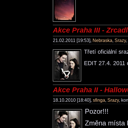
Akce Praha III - Zrcad
21.02.2011 [19:53],
Nebraska
,
Srazy
Třetí oficiální s
EDIT 27.4. 2011
Akce Praha II - Hallo
18.10.2010 [18:40],
sfinga
,
Srazy
, ko
Pozor!!!
Změna místa k