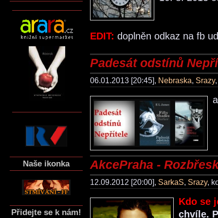
EDIT:
doplněn odkaz na fb ud
Padesát odstínů Nepří
06.01.2013 [20:45],
Nebraska
,
Srazy
a
AkcePraha - Rozbřesk
Naše ikonka
12.09.2012 [20:00],
SarkaS
,
Srazy
, 
Kdo se j
Přidejte se k nám!
chvíle. 