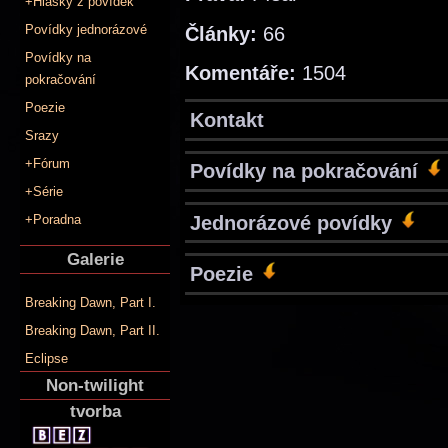
+Hlášky z povídek
Povídky jednorázové
Články:
66
Povídky na
Komentáře:
1504
pokračování
Poezie
Kontakt
Srazy
+Fórum
Povídky na pokračování
+Série
Jednorázové povídky
+Poradna
Galerie
Poezie
Breaking Dawn, Part I.
Breaking Dawn, Part II.
Eclipse
Non-twilight
tvorba