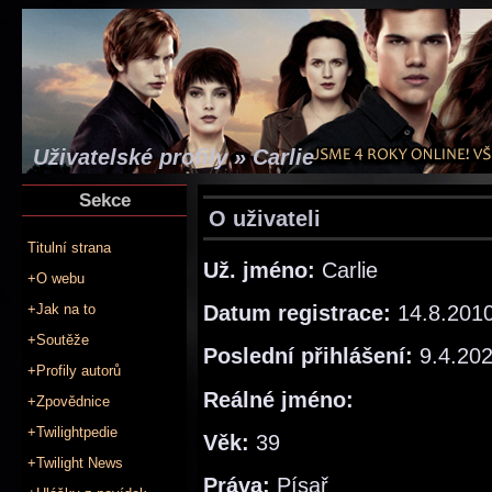
Uživatelské profily » Carlie
Sekce
O uživateli
Titulní strana
Už. jméno:
Carlie
+O webu
Datum registrace:
14.8.201
+Jak na to
+Soutěže
Poslední přihlášení:
9.4.20
+Profily autorů
Reálné jméno:
+Zpovědnice
+Twilightpedie
Věk:
39
+Twilight News
Práva:
Písař