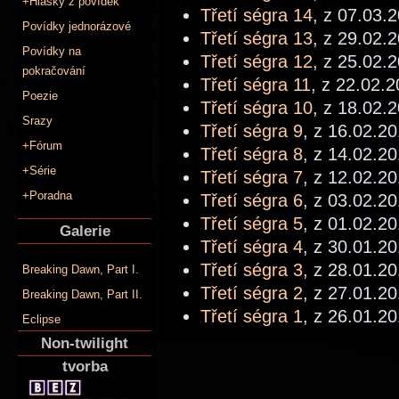
+Hlášky z povídek
Třetí ségra 14
, z 07.03.
Povídky jednorázové
Třetí ségra 13
, z 29.02.
Povídky na
Třetí ségra 12
, z 25.02.
pokračování
Třetí ségra 11
, z 22.02.2
Poezie
Třetí ségra 10
, z 18.02.
Srazy
Třetí ségra 9
, z 16.02.20
+Fórum
Třetí ségra 8
, z 14.02.20
+Série
Třetí ségra 7
, z 12.02.20
+Poradna
Třetí ségra 6
, z 03.02.20
Třetí ségra 5
, z 01.02.20
Galerie
Třetí ségra 4
, z 30.01.20
Třetí ségra 3
, z 28.01.20
Breaking Dawn, Part I.
Třetí ségra 2
, z 27.01.20
Breaking Dawn, Part II.
Třetí ségra 1
, z 26.01.20
Eclipse
Non-twilight
tvorba