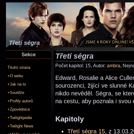
Třetí ségra
Sekce
Třetí ségra
Počet kapitol: 15, Autor:
ambra
, Nejn
Titulní strana
+O webu
Edward, Rosalie a Alice Cullen
+Jak na to
sourozenci, žijící ve slunné K
nikdo nevěděl. Ségra, se kte
+Soutěže
na cestu, aby poznala i svou 
+Profily autorů
+Zpovědnice
Kapitoly
+Twilightpedie
+Twilight News
Třetí ségra 15
, z 13.03.