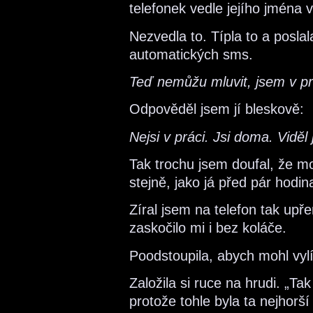
telefonek vedle jejího jmén
Nezvedla to. Típla to a posla
automatických sms.
Teď nemůžu mluvit, jsem v pr
Odpověděl jsem jí bleskově:
Nejsi v práci. Jsi doma. Viděl
Tak trochu jsem doufal, že mo
stejně, jako já před pár ho
Zíral jsem na telefon tak upř
zaskočilo mi i bez koláče.
Poodstoupila, abych mohl vyl
Založila si ruce na hrudi. „Ta
protože tohle byla ta nejhorš