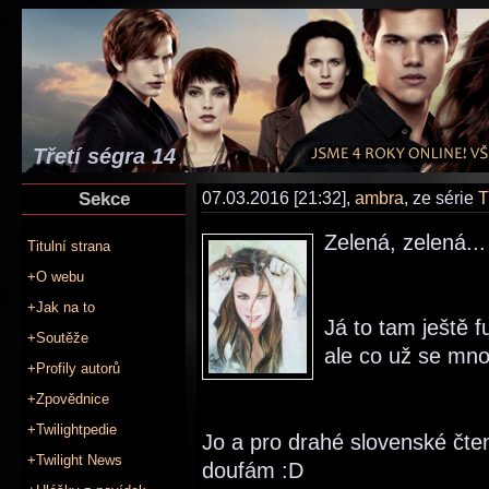
Třetí ségra 14
Sekce
07.03.2016 [21:32],
ambra
, ze série
T
Zelená, zelená...
Titulní strana
+O webu
+Jak na to
Já to tam ještě f
+Soutěže
ale co už se mno
+Profily autorů
+Zpovědnice
+Twilightpedie
Jo a pro drahé slovenské čten
+Twilight News
doufám :D