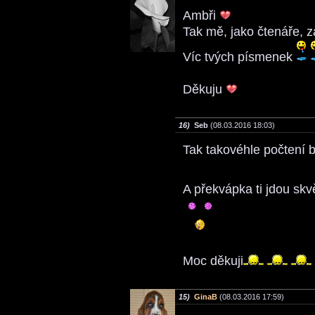
Ambři
Tak mě, jako čtenáře, z
Víc tvých písmenek
Děkuju
16)
Seb
(08.03.2016 18:03)
Tak takovéhle počtení 
A překvápka ti jdou skvě
Moc děkuji
15)
GinaB
(08.03.2016 17:59)