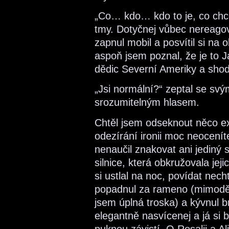
„Co… kdo… kdo to je, co chc
tmy. Dotyčnej vůbec nereagova
zapnul mobil a posvítil si na 
aspoň jsem poznal, že je to J
dědic Severní Ameriky a shod
„Jsi normální?“ zeptal se sv
srozumitelným hlasem.
Chtěl jsem odseknout něco ext
odezírání ironii moc neocenít
nenaučil znakovat ani jediný s
silnice, která obkružovala jej
si ustlal na noc, povídat nec
popadnul za rameno (mimoděk 
jsem úplná troska) a kývnul 
elegantně nasvícenej a já si by
puknou závistí. O Rosalii a Al