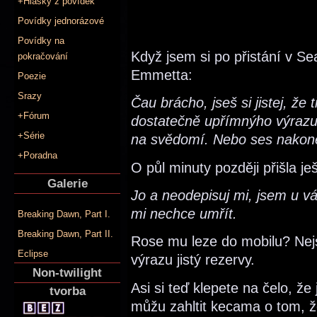
+Hlášky z povídek
Povídky jednorázové
Povídky na
Když jsem si po přistání v Se
pokračování
Emmetta:
Poezie
Srazy
Čau brácho, jseš si jistej, že 
+Fórum
dostatečně upřímnýho výrazu? 
+Série
na svědomí. Nebo ses nakon
+Poradna
O půl minuty později přišla je
Galerie
Jo a neodepisuj mi, jsem u v
mi nechce umřít.
Breaking Dawn, Part I.
Breaking Dawn, Part II.
Rose mu leze do mobilu? Nejs
Eclipse
výrazu jistý rezervy.
Non-twilight
Asi si teď klepete na čelo, že
tvorba
můžu zahltit kecama o tom, ž