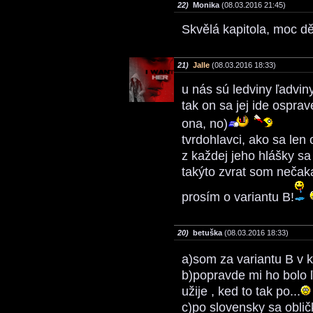
22)
Monika
(08.03.2016 21:45)
Skvělá kapitola, moc d
21)
Jalle
(08.03.2016 18:33)
u nás sú ledviny ľadviny
tak on sa jej ide ospra
ona, no)
tvrdohlavci, ako sa len
z každej jeho hlášky s
takýto zvrat som nečaka
prosím o variantu B!
20)
betuška
(08.03.2016 18:33)
a)som za variantu B v
b)popravde mi ho bolo ľ
užije , ked to tak po...
c)po slovensky sa oblič