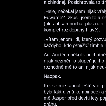
a chladnej. Posichrovala to tí
„Hele, nečekal jsem nijak vře
Edwarde?“ zkusil jsem to a ne
(plus obsah břicha, plus ruce,
komplet rozklepaný hlavě).
„Vítám jenom lidi, který poz
každýho, kdo
projíždí
tímhle 
Au. Ani těch několik nechutn
nijak nezměnilo stupeň jejího v
rozhodně mě to ani nijak neukl
Naopak.
Krk se mi stáhnul ještě víc, 
byla fakt divná kombinace) a 
mě Jasper před devíti lety po
dráhu.