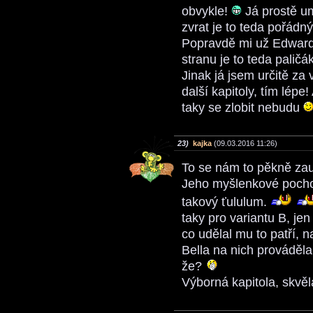
obvykle!
Já prostě um
zvrat je to teda pořádn
Popravdě mi už Edwarda
stranu je to teda paličák
Jinak já jsem určitě za 
další kapitoly, tím lép
taky se zlobit nebudu
23)
kajka
(09.03.2016 11:26)
To se nám to pěkně za
Jeho myšlenkové pocho
takový ťululum.
taky pro variantu B, jen
co udělal mu to patří, 
Bella na nich prováděla 
že?
Výborná kapitola, skvě