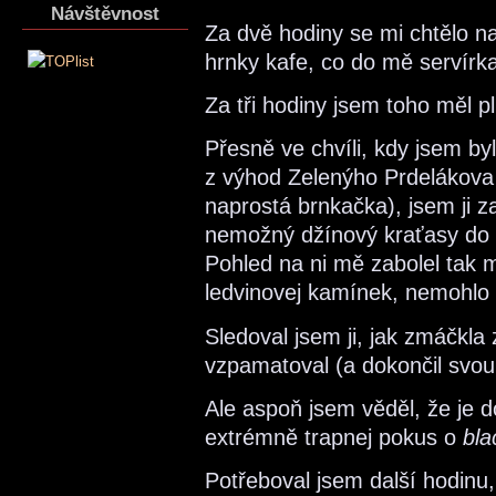
Návštěvnost
Za dvě hodiny se mi chtělo na
hrnky kafe, co do mě servírka t
Za tři hodiny jsem toho měl 
Přesně ve chvíli, kdy jsem by
z výhod Zelenýho Prdelákova 
naprostá brnkačka), jsem ji za
nemožný džínový kraťasy do p
Pohled na ni mě zabolel tak m
ledvinovej kamínek, nemohlo b
Sledoval jsem ji, jak zmáčkla
vzpamatoval (a dokončil svou
Ale aspoň jsem věděl, že je d
extrémně trapnej pokus o
bla
Potřeboval jsem další hodinu