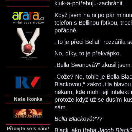
kluk-a-potřebuju-zachránit.
Když jsem na ni po pár minu
telefon s Bellinou fotkou, troc
pořádně.
„To je přeci Bella!“ rozzářila s
No, díky, to je překvápko.
„Bella Swanová?“ zkusil jsem 
„Cože? Ne, tohle je Bella Bla
Blackovou,“ zakroutila hlavou
někam, kde mohl její intelekt 
Naše ikonka
protože když už se dusím kus
sám.
Bella Blacková???
Přidejte se k nám!
Black jako třeba
Jacob Black