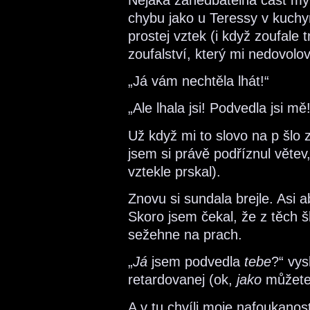
chybu jako u Teressy v kuchyni
prostej vztek (i když zoufale 
zoufalství, který mi nedovolov
„Já vám nechtěla lhát!“
„Ale lhala jsi! Podvedla jsi mě!
Už když mi to slovo na p šlo 
jsem si právě podříznul větev,
vztekle prskal).
Znovu si sundala brejle. Asi a
Skoro jsem čekal, že z těch 
sežehne na prach.
„
Já
jsem podvedla
tebe
?“ vys
retardovanej (ok,
jako
můžete
A v tu chvíli moje nafoukanost