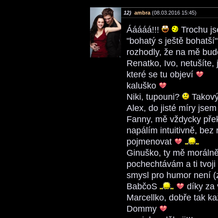
12)
ambra
(08.03.2016 15:45)
Ááááá!!!
Trochu jse
"bohatý s ještě bohatší"
rozhodly, že na mě bu
Renatko, Ivo, netušíte
které se tu objeví
kaluško
Niki, tupouni?
Takový 
Alex, do jisté míry jse
Fanny, mě vždycky překv
napálím intuitivně, bez
pojmenovat
Ginuško, ty mě morálně 
pochechtávám a ti tvoji 
smysl pro humor není 
BabčoS
díky za 
Marcellko, dobře tak k
Dommy