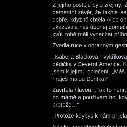
Z jejího postoje bylo zřejmý, ž
dementní závěr, že takhle jse
dobře, když tě chtěla Alice o
ukazovala náš ubohej domeče
kvůli tobě měli vynechat příb
Zvedla ruce v obranným gestu. 
„Isabella Blacková,“ vykřikova
dědička v Severní Americe. 
jsem k jejímu oblečení. „Máš 
hraješ malou Doritku?“
Zavrtěla hlavou. „Tak to nen
po mámě a používám ho, když
protože…“
„Protože kdybys k nám přijel
Nějaká zanedbatelná část mý