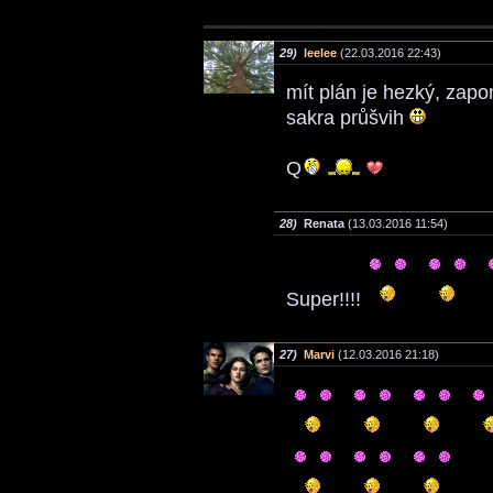
29)
leelee
(22.03.2016 22:43)
mít plán je hezký, zapo
sakra průšvih
Q
28)
Renata
(13.03.2016 11:54)
Super!!!!
27)
Marvi
(12.03.2016 21:18)