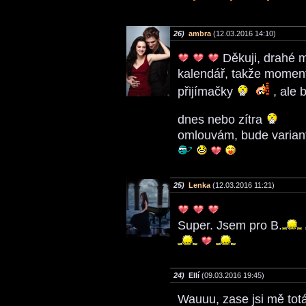
26)
ambra
(12.03.2016 14:10)
Děkuji, drahé 
kalendář, takže momentá
přijímačky
, ale 
dnes nebo zítra
omlouvám, bude variant
25)
Lenka
(12.03.2016 11:21)
Super. Jsem pro B.
24)
Ellí
(09.03.2016 19:45)
Wauuu, zase jsi mě totá