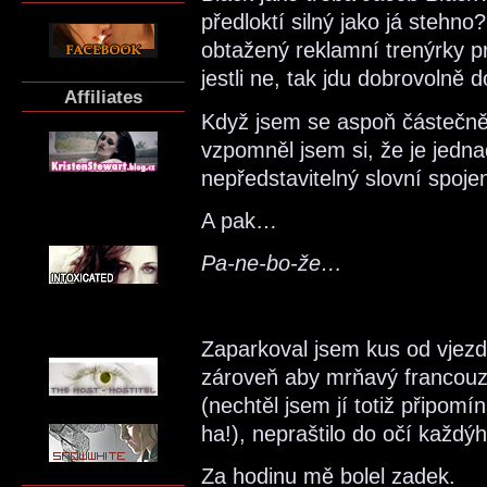
předloktí silný jako já stehno
obtažený reklamní trenýrky 
jestli ne, tak jdu dobrovolně 
Affiliates
Když jsem se aspoň částečně u
vzpomněl jsem si, že je jedna
nepředstavitelný slovní spoje
A pak…
Pa-ne-bo-že…
Zaparkoval jsem kus od vjezd
zároveň aby mrňavý francouzs
(nechtěl jsem jí totiž připomí
ha!), nepraštilo do očí každý
Za hodinu mě bolel zadek.