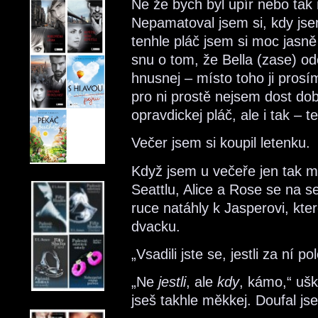
Ne že bych byl upír nebo tak
Nepamatoval jsem si, kdy jse
tenhle pláč jsem si moc jasn
snu o tom, že Bella (zase) od
hnusnej – místo toho ji prosí
pro ni prostě nejsem dost do
opravdickej pláč, ale i tak – t
Večer jsem si koupil letenku.
Když jsem u večeře jen tak 
Seattlu, Alice a Rose se na se
ruce natáhly k Jasperovi, kter
dvacku.
„Vsadili jste se, jestli za ní 
„Ne
jestli
, ale
kdy
, kámo,“ ušk
jseš takhle měkkej. Doufal jse