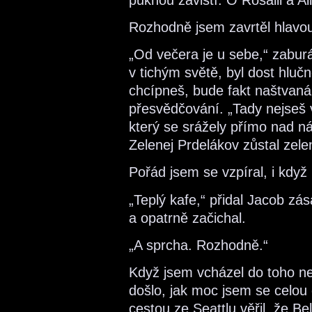
Rozhodně jsem zavrtěl hlavo
„Od večera je u sebe,“ zaburá
v tichým světě, byl dost hlučne
chcípneš, bude fakt naštvaná
přesvědčování. „Tady nejseš v
který se srážely přímo nad ná
Zelenej Prdelákov zůstal zelene
Pořád jsem se vzpíral, i když 
„Teplý kafe,“ přidal Jacob zá
a opatrně začichal.
„A sprcha. Rozhodně.“
Když jsem vcházel do toho ne
došlo, jak moc jsem se celou
cestou ze Seattlu věřil, že Be