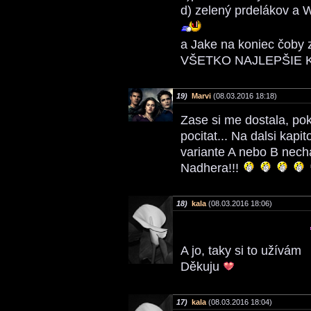
d) zelený prdelákov a W
a Jake na koniec čoby
VŠETKO NAJLEPŠIE K
19)
Marvi
(08.03.2016 18:18)
Zase si me dostala, po
pocitat... Na dalsi kapit
variante A nebo B nec
Nadhera!!!
18)
kala
(08.03.2016 18:06)
A jo, taky si to užívám
Děkuju
17)
kala
(08.03.2016 18:04)