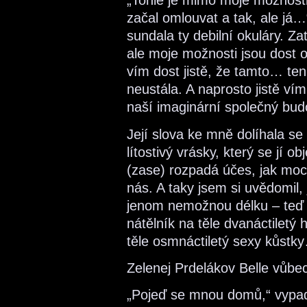
„Tohle je mimo moje možnosti
začal omlouvat a tak, ale já
sundala ty debilní okuláry. Z
ale moje možnosti jsou dost
vím dost jistě, že tamto… te
neustála. A naprosto jistě ví
naší imaginární společný bud
Její slova ke mně dolíhala s
lítostivý vrásky, který se jí o
(zase) rozpadá účes, jak moc j
nás. A taky jsem si uvědomil,
jenom nemožnou délku – teď m
nátělník na těle dvanáctiletý 
těle osmnáctiletý sexy kůstk
Zelenej Prdelákov Belle vůbec
„Pojeď se mnou domů,“ vypad