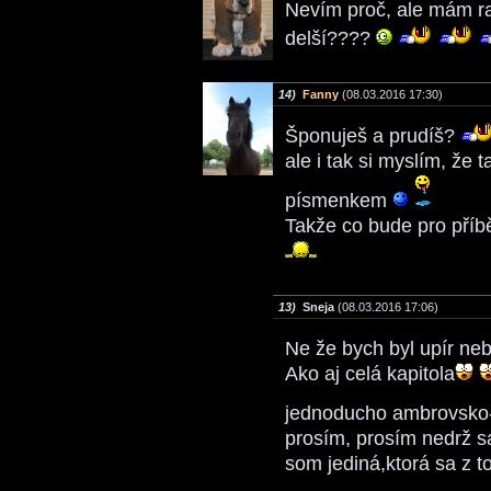
Nevím proč, ale mám rad
delší????
14)
Fanny
(08.03.2016 17:30)
Šponuješ a prudíš?
ale i tak si myslím, že
písmenkem
Takže co bude pro příb
13)
Sneja
(08.03.2016 17:06)
Ne že bych byl upír neb
Ako aj celá kapitola
jednoducho ambrovsko
prosím, prosím nedrž 
som jediná,ktorá sa z t