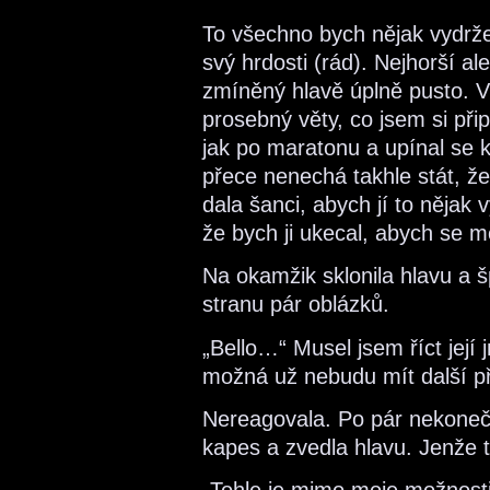
To všechno bych nějak vydržel
svý hrdosti (rád). Nejhorší a
zmíněný hlavě úplně pusto. 
prosebný věty, co jsem si připr
jak po maratonu a upínal se k
přece nenechá takhle stát, ž
dala šanci, abych jí to něja
že bych ji ukecal, abych se m
Na okamžik sklonila hlavu a š
stranu pár oblázků.
„Bello…“ Musel jsem říct její
možná už nebudu mít další pří
Nereagovala. Po pár nekonečn
kapes a zvedla hlavu. Jenže 