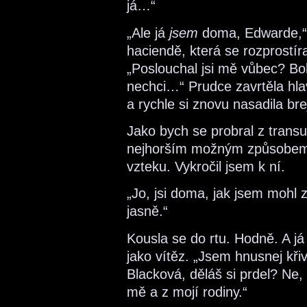
já…“
„Ale já
jsem
doma, Edwarde,“ 
haciendě, která se rozprostír
„Poslouchal jsi mě vůbec? Bol
nechci…“ Prudce zavrtěla hla
a rychle si znovu nasadila bre
Jako bych se probral z transu.
nejhorším možným způsobem
vzteku. Vykročil jsem k ní.
„Jo, jsi doma, jak jsem moh
jasně.“
Kousla se do rtu. Hodně. A já 
jako vítěz. „Jsem hnusnej křivá
Blacková, děláš si prdel? Ne, 
mě a z mojí rodiny.“