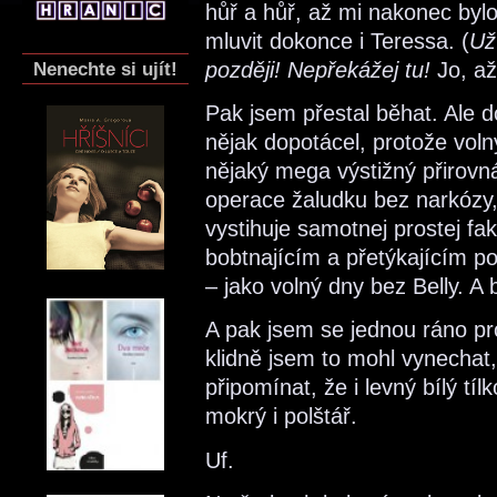
hůř a hůř, až mi nakonec byl
mluvit dokonce i Teressa. (
Už
později! Nepřekážej tu!
Jo, až
Nenechte si ujít!
Pak jsem přestal běhat. Ale 
nějak dopotácel, protože voln
nějaký mega výstižný přirovná
operace žaludku bez narkózy, 
vystihuje samotnej prostej fa
bobtnajícím a přetýkajícím po
– jako volný dny bez Belly. A 
A pak jsem se jednou ráno pro
klidně jsem to mohl vynechat,
připomínat, že i levný bílý t
mokrý i polštář.
Uf.