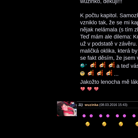
wuzinko, děkuji!!!
K počtu kapitol. Samozř
vzniklo tak, že se mi k
nějak nelámala (s tím 
Teď mám ale dilema: Kd
už v podstatě v závěru.
maličká oklika, která by
se fakt děsím, že jsem 
a teď vás
...
Jakožto lenocha mě lák
11)
wuzinka
(08.03.2016 15:43)