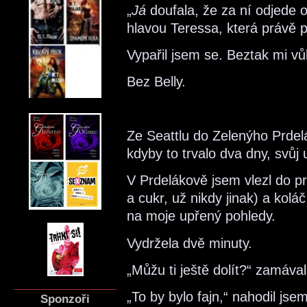
„
Já
doufala, že za ní odjede
hlavou Teressa, která právě p
Vypařil jsem se. Beztak mi v
Bez Belly.
Ze Seattlu do Zelenýho Prdelák
kdyby to trvalo dva dny, svůj 
V Prdelákově jsem vlezl do pr
a cukr, už nikdy jinak) a koláč
na moje upřený pohledy.
Vydržela dvě minuty.
„Můžu ti ještě dolít?“ zamáva
„To by bylo fajn,“ nahodil js
Sponzoři