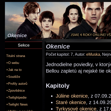
Okenice
Sekce
Okenice
Počet kapitol: 7, Autor:
eMuska
, Nejn
Titulní strana
+O webu
Jednodielne poviedky, v kto
+Jak na to
Bellou zapletú aj nejaké tie ok
+Soutěže
+Profily autorů
Kapitoly
+Zpovědnice
Júliine okenice
, z 07.09.
+Twilightpedie
Staré okenice
, z 14.09.2
+Twilight News
Tyrkysové okenice
, z 17