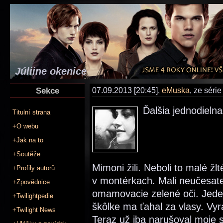
Júliine okenice
Sekce
07.09.2013 [20:45],
eMuska
, ze séri
Ďalšia jednodielna 
Titulní strana
+O webu
+Jak na to
+Soutěže
Mimoni žili. Neboli to malé žl
+Profily autorů
v montérkach. Mali neučesat
+Zpovědnice
omamovacie zelené oči. Jede
+Twilightpedie
škôlke ma ťahal za vlasy. Vyr
+Twilight News
Teraz už iba narušoval moje 