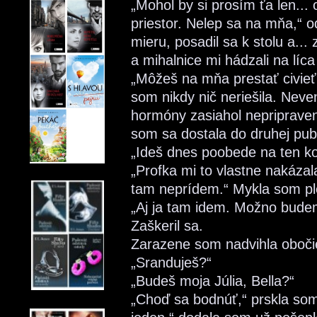
„Mohol by si prosím ťa len..
priestor. Nelep sa na mňa,“ o
mieru, posadil sa k stolu a...
a mihalnice mi hádzali na líca 
„Môžeš na mňa prestať civieť
som nikdy nič neriešila. Nev
hormóny zasiahol nepripravené
som sa dostala do druhej pub
„Ideš dnes poobede na ten ko
„Profka mi to vlastne nakázal
tam neprídem.“ Mykla som p
„Aj ja tam idem. Možno bude
Zaškeril sa.
Zarazene som nadvihla oboči
„Sranduješ?“
„Budeš moja Júlia, Bella?“
„Choď sa bodnúť,“ prskla som 