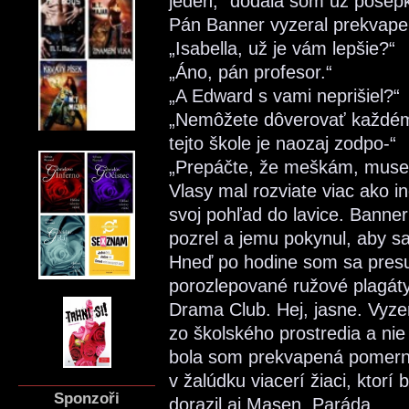
jeden,“ dodala som už pošepk
Pán Banner vyzeral prekvape
„Isabella, už je vám lepšie?“
„Áno, pán profesor.“
„A Edward s vami neprišiel?“
„Nemôžete dôverovať každému
tejto škole je naozaj zodpo-“
„Prepáčte, že meškám, musel 
Vlasy mal rozviate viac ako 
svoj pohľad do lavice. Bann
pozrel a jemu pokynul, aby sa
Hneď po hodine som sa presun
porozlepované ružové plagát
Drama Club. Hej, jasne. Vyzera
zo školského prostredia a nie
bola som prekvapená pomerne 
v žalúdku viacerí žiaci, ktor
Sponzoři
dorazil aj Masen. Paráda.