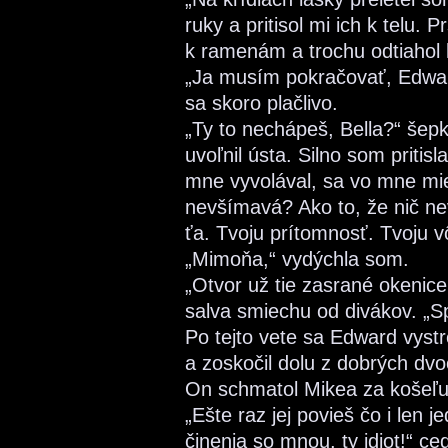
ruky a pritisol mi ich k telu.
k ramenám a trochu odtiahol l
„Ja musím pokračovať, Edward
sa skoro plačlivo.
„Ty to nechápeš, Bella?“ šep
uvoľnil ústa. Silno som pritisl
mne vyvolával, sa vo mne mies
nevšímavá? Ako to, že nič ne
ťa. Tvoju prítomnosť. Tvoju v
„Mimoňa,“ vydýchla som.
„Otvor už tie zasrané okenice
salva smiechu od divákov. „Sp
Po tejto vete sa Edward vystr
a zoskočil dolu z dobrých dvo
On schmatol Mikea za košeľu
„Ešte raz jej povieš čo i len 
činenia so mnou, ty idiot!“ ced