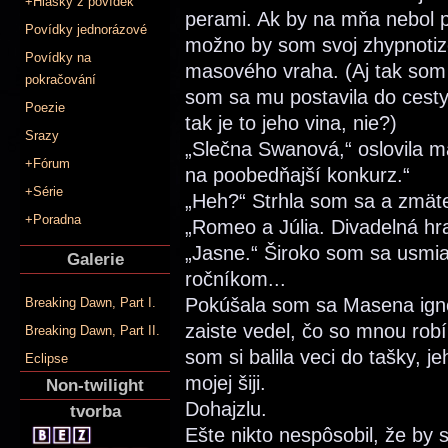
+Hlášky z povídek
perami. Ak by na mňa nebol p
Povídky jednorázové
možno by som svoj zhypnoti
Povídky na
masového vraha. (Aj tak som 
pokračování
som sa mu postavila do cesty 
Poezie
tak je to jeho vina, nie?)
Srazy
„Slečna Swanová,“ oslovila ma
+Fórum
na poobedňajší konkurz.“
+Série
„Heh?“ Strhla som sa a zmäte
+Poradna
„Romeo a Júlia. Divadelná hra
„Jasne.“ Široko som sa usmia
Galerie
ročníkom...
Pokúšala som sa Masena igno
Breaking Dawn, Part I.
zaiste vedel, čo so mnou rob
Breaking Dawn, Part II.
som si balila veci do tašky, j
Eclipse
mojej šiji.
Non-twilight
Dohajzlu.
tvorba
Ešte nikto nespôsobil, že by 