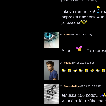
5)
martisek
(08.09.2013 00:27)
taková romantika!
ro
naprostá nádhera. A mi
jsi úžasná
4)
Kate
(07.09.2013 23:27)
Anoo!
To je přes
3)
mispa
(07.09.2013 22:59)
2)
SestraTwilly
(07.09.2013 22:37)
eMuska,100 bodov...
Vtipná,milá a zábavná 