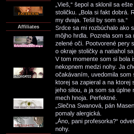
„Vieš,“ šepol a sklonil sa ešte
stoličku. „Bola si fakt dobrá.
my dvaja. Tešil by som sa.“
Affiliates
Srdce sa mi rozbúchalo ako s
môjho hrdla. Pozrela som sa 
zelené oči. Pootvorené pery 
o okraje stoličky a natiahol 
V tom momente som si bola is
nekopnem medzi nohy. Ja
ch
očakávaním, uvedomila som si
ktorej sa zapieral a na ktorej
jeho silou, a ja som sa úpln
mech hnoja. Perfektné.
„Slečna Swanová, pán Masen!
pomaly alergická.
„Áno, pani profesorka?“ odve
nohy.