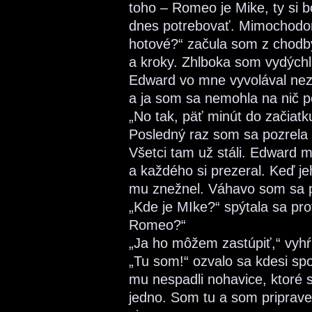
toho – Romeo je Mike, ty si 
dnes potrebovať. Mimochodom
hotové?“ začula som z chodby
a kroky. Zhlboka som vydýchla
Edward vo mne vyvolával nez
a ja som sa nemohla na nič po
„No tak, päť minút do začiatku
Posledný raz som sa pozrela 
Všetci tam už stáli. Edward m
a každého si prezeral. Keď 
mu znežnel. Váhavo som sa 
„Kde je MIke?“ spýtala sa p
Romeo?“
„Ja ho môžem zastúpiť,“ vyh
„Tu som!“ ozvalo sa kdesi sp
mu nespadli nohavice, ktoré si
jedno. Som tu a som priprave