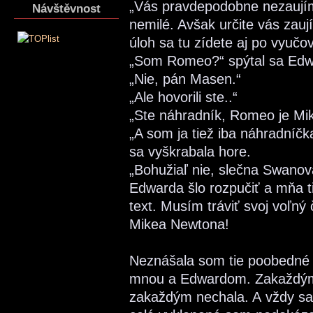
„Vás pravdepodobne nezaujím
Návštěvnost
nemilé. Avšak určite vás zau
úloh sa tu zídete aj po vyučov
„Som Romeo?“ spýtal sa Ed
„Nie, pán Masen.“
„Ale hovorili ste..“
„Ste náhradník, Romeo je Mi
„A som ja tiež iba náhradníč
sa vyškrabala hore.
„Bohužiaľ nie, slečna Swanová
Edwarda šlo rozpučiť a mňa ti
text. Musím tráviť svoj voľ
Mikea Newtona!
Neznášala som tie poobedné 
mnou a Edwardom. Zakaždým s
zakaždým nechala. A vždy sa