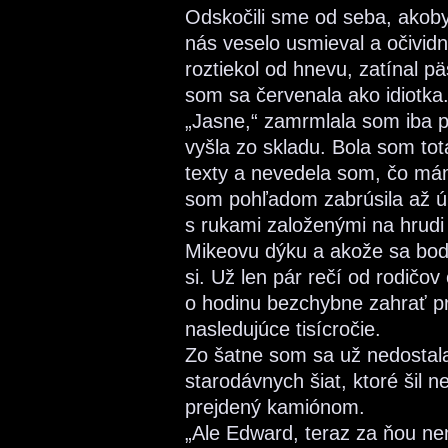
Odskočili sme od seba, akob
nás veselo usmieval a očividn
roztiekol od hnevu, zatínal p
som sa červenala ako idiotka
„Jasne,“ zamrmlala som iba 
vyšla zo skladu. Bola som to
texty a nevedela som, čo mám
som pohľadom zabrúsila až úp
s rukami založenými na hrudi
Mikeovu dýku a akože sa bodl
si. Už len pár rečí od rodičov
o hodinu bezchybne zahrať p
nasledujúce tisícročie.
Zo šatne som sa už nedostal
starodávnych šiat, ktoré šil 
prejdený kamiónom.
„Ale Edward, teraz za ňou ne