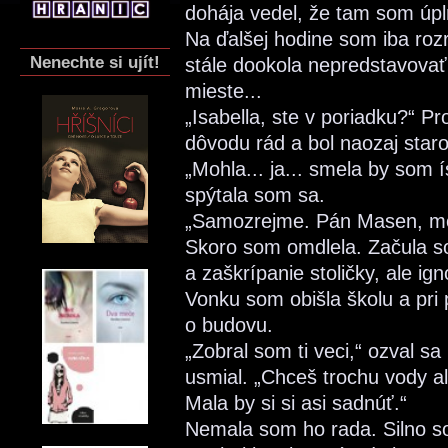
dohája vedel, že tam som úpln
Na ďalšej hodine som iba rozr
Nenechte si ujít!
stále dookola nepredstavovať
mieste...
„Isabella, ste v poriadku?“ 
dôvodu rád a bol naozaj staros
„Mohla... ja... smela by som 
spýtala som sa.
„Samozrejme. Pán Masen, mô
Skoro som omdlela. Začula s
a zaškrípanie stoličky, ale ig
Vonku som obišla školu a pri 
o budovu.
„Zobral som ti veci,“ ozval s
usmial. „Chceš trochu vody a
Mala by si si asi sadnúť.“
Nemala som ho rada. Silno so