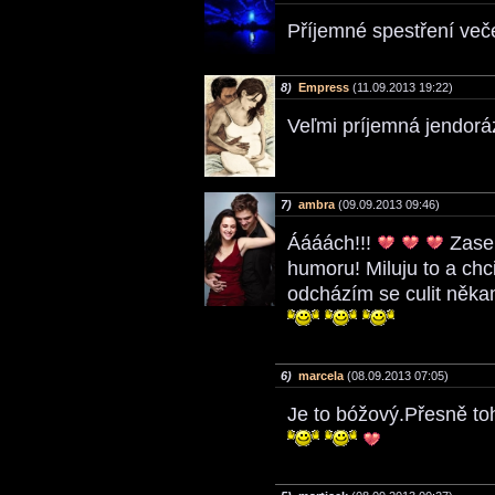
Příjemné spestření več
8)
Empress
(11.09.2013 19:22)
Veľmi príjemná jendor
7)
ambra
(09.09.2013 09:46)
Áááách!!!
Zase 
humoru! Miluju to a chci
odcházím se culit něka
6)
marcela
(08.09.2013 07:05)
Je to bóžový.Přesně to