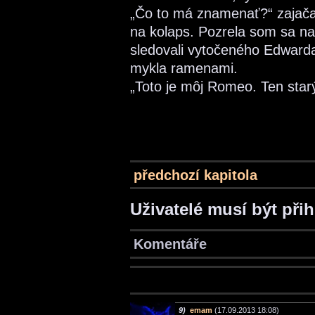
„Čo to má znamenať?“ zajača
na kolaps. Pozrela som sa na
sledovali vytočeného Edwarda
mykla ramenami.
„Toto je môj Romeo. Ten star
předchozí kapitola
Uživatelé musí být při
Komentáře
9)
emam
(17.09.2013 18:08)