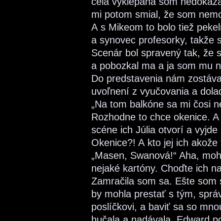
celá vyklepaná som nedokázal
mi potom smial, že som nemot
A s Mikeom to bolo tiež pekel
a synovec profesorky, takže
Scenár bol spravený tak, že 
a pobozkal ma a ja som mu n
Do predstavenia nám zostával
uvoľnení z vyučovania a dola
„Na tom balkóne sa mi čosi n
Rozhodne to chce okenice. A 
scéne ich Júlia otvorí a vyjde
Okenice?! A kto jej ich akož
„Masen, Swanová!“ Aha, mohl
nejaké kartóny. Choďte ich n
Zamračila som sa. Ešte som s
by mohla prestať s tým, spr
poslíčkovi, a baviť sa so mn
hučala a nadávala, Edward pom