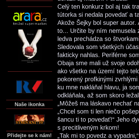
Celý ten konkurz bol aj tak t
tútorka si nedala povedať a t
Akože Šejky bol super autor.
to... Určite by ním nemusela
ledva prechádza so štvorkam
Sledovala som všetkých účast
fakticky nahlas. Periférne som
Obaja sme mali už svoje odo
ako všetko na území tejto tel
pokorený profkinými zvrhlými
ku mne nakláňal hlavu, ja s
odkláňala, až som skoro ležal
„Môžeš ma láskavo nechať na
Naše ikonka
„Chcel som ti len niečo poše
šancu ti to povedať!“ Jeho dy
s precitliveným krkom!
„Tak mi to povedz a vypadni,
Přidejte se k nám!