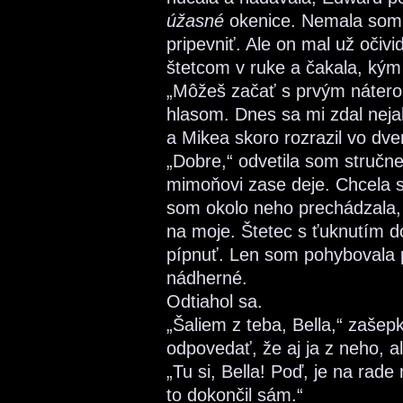
úžasné
okenice. Nemala som a
pripevniť. Ale on mal už očiv
štetcom v ruke a čakala, kým
„Môžeš začať s prvým náter
hlasom. Dnes sa mi zdal neja
a Mikea skoro rozrazil vo dve
„Dobre,“ odvetila som stručne
mimoňovi zase deje. Chcela
som okolo neho prechádzala, s
na moje. Štetec s ťuknutím 
pípnuť. Len som pohybovala p
nádherné.
Odtiahol sa.
„Šaliem z teba, Bella,“ zaše
odpovedať, že aj ja z neho, al
„Tu si, Bella! Poď, je na rad
to dokončil sám.“