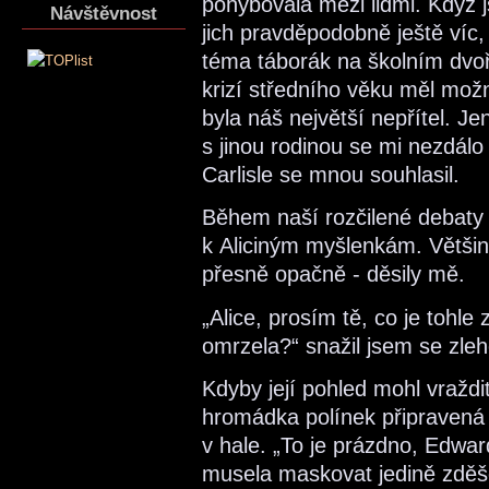
pohybovala mezi lidmi. Když j
Návštěvnost
jich pravděpodobně ještě víc,
téma táborák na školním dvoř
krizí středního věku měl mož
byla náš největší nepřítel. J
s jinou rodinou se mi nezdálo
Carlisle se mnou souhlasil.
Během naší rozčilené debaty
k Aliciným myšlenkám. Většin
přesně opačně - děsily mě.
„Alice, prosím tě, co je tohl
omrzela?“ snažil jsem se zleh
Kdyby její pohled mohl vraždit
hromádka polínek připravená 
v hale. „To je prázdno, Edwar
musela maskovat jedině zděše