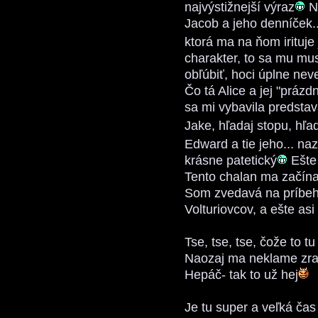
najvýstižnejší výraz
Na
Jacob a jeho denníček..
ktorá ma na ňom irituje
charakter, to sa mu mus
obľúbiť, hoci úplne ne
Čo tá Alice a jej "prázd
sa mi vybavila predsta
Jake, hľadaj stopu, hľa
Edward a tie jeho... naz
krásne patetický
Ešte 
Tento chalan ma začína 
Som zvedavá na príbeh 
Volturiovcov, a ešte asi 
Tse, tse, tse, čože to t
Naozaj ma neklame zra
Hepáč- tak to už hej
Je tu super a veľká čas