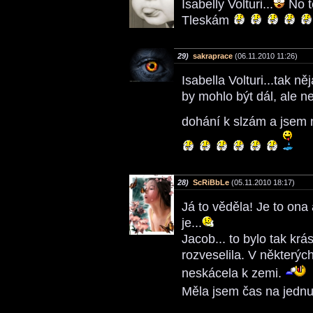
Isabelly Volturi...
No t
Tleskám
29)
sakraprace
(06.11.2010 11:26)
Isabella Volturi...tak n
by mohlo být dál, ale ne
dohání k slzám a jsem
28)
ScRiBbLe
(05.11.2010 18:17)
Já to věděla! Je to ona 
je...
Jacob... to bylo tak kr
rozveselila. V některýc
neskácela k zemi.
Měla jsem čas na jednu