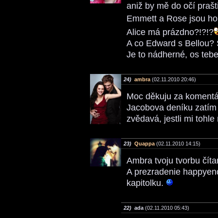
aniž by mě do očí prašti
Emmett a Rose jsou holt
Alice má prázdno?!?!?
A co Edward s Bellou? 
Je to nádherné, os tebe
24)
ambra
(02.11.2010 20:46)
Moc děkuju za komentář
Jacobova deníku zatím
zvědavá, jestli mi tohl
23)
Quappa
(02.11.2010 14:15)
Ambra tvoju tvorbu čít
A prezradenie happyendu
kapitolku.
22)
ada
(02.11.2010 05:43)