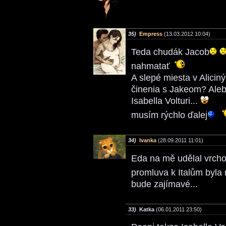
35)
Empress
(13.03.2012 10:04)
Teda chudák Jacob
nahmatať
A slepé miesta v Alicin
činenia s Jakeom? Aleb
Isabella Volturi...
musím rýchlo ďalej
34)
Ivanka
(28.09.2011 11:01)
Eda na mě udělal vrcho
promluva k Italům byla 
bude zajímavé...
33)
Katka
(06.01.2011 23:50)