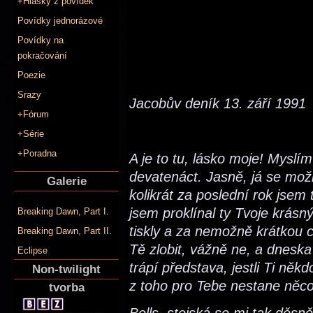
+Hlášky z povídek
Povídky jednorázové
Povídky na
pokračování
Poezie
Srazy
Jacobův deník 13. září 1991
+Fórum
+Série
+Poradna
A je to tu, lásko moje! Myslím
devatenáct. Jasně, já se mož
Galerie
kolikrát za poslední rok jsem 
jsem proklínal ty Tvoje krás
Breaking Dawn, Part I.
tiskly a za nemožně krátkou 
Breaking Dawn, Part II.
Tě zlobit, vážně ne, a dneska
Eclipse
trápí představa, jestli Ti někd
Non-twilight
z toho pro Tebe nestane něc
tvorba