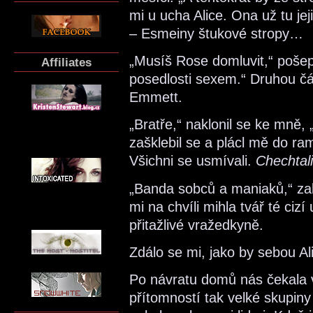
mi u ucha Alice. Ona už tu je
– Esmeiny štukové stropy…
„Musíš Rose domluvit,“ pošepta
Affiliates
posedlosti sexem.“ Druhou čás
Emmett.
„Bratře,“ naklonil se ke mně, 
zašklebil se a plácl mě do r
Všichni se usmívali.
Chechtali
„Banda sobců a maniaků,“ zab
mi na chvíli mihla tvář té ci
přitažlivé vražedkyně.
Zdálo se mi, jako by sebou Ali
Po návratu domů nás čekala v
přítomností tak velké skupin