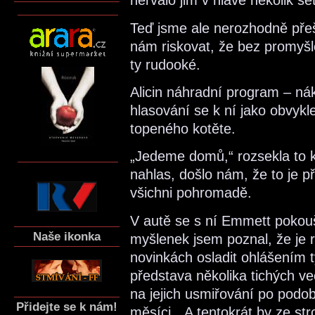
neřvalo jim v hlavě několik s
Teď jsme ale nerozhodně přeš
nám riskovat, že bez promyš
ty rudooké.
Alicin náhradní program – nák
hlasování se k ní jako obvykle
topeného kotěte.
„Jedeme domů,“ rozsekla to 
nahlas, došlo nám, že to je p
všichni pohromadě.
V autě se s ní Emmett pokoušel
Naše ikonka
myšlenek jsem poznal, že je 
novinkách osladit ohlášením
představa několika tichých v
na jejich usmiřování po podob
Přidejte se k nám!
měsíci. „A tentokrát by ze st