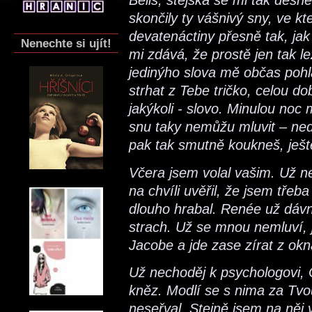
Bells, stejská se mi tak děs
skončily ty vášnivý sny, ve kt
devatenáctiny přesně tak, jak 
Nenechte si ujít!
mi zdává, že prostě jen tak l
jedinýho slova mě občas pohla
strhat z Tebe tričko, celou do
jakýkoli - slovo. Minulou noc 
snu taky nemůžu mluvit – nedo
pak tak smutně koukneš, ješt
Včera jsem volal vašim. Už n
na chvíli uvěřil, že jsem třeba
dlouho hrabal. Renée už dáv
strach. Už se mnou nemluví, 
Jacobe a jde zase zírat z okn
Už nechoděj k psychologovi, C
kněz. Modlí se s nima za Tvo
neseřval. Stejně jsem na něj v