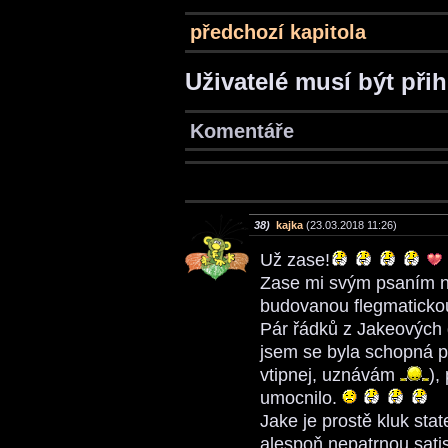
předchozí kapitola
Uživatelé musí být při
Komentáře
38)
kajka
(23.03.2018 11:26)
Už zase!
Zase mi svým psaním na
budovanou flegmatick
Pár řádků z Jakeových d
jsem se byla schopná p
vtipnej, uznávám
),
umocnilo.
Jake je prostě kluk stat
alespoň nepatrnou satisf