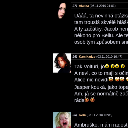
27)
Alaska
(03.11.2010 21:01)
Uááá, ta nevinná otázk
tam trousíš skvělé hláš
A ty začátky. Jacob nen
někoho pro Bellu. Ale t
osobitým způsobem snaž
26)
Kamikadze
(03.11.2010 16:47)
Tak Volturi, jo
A neví, co to mají s oč
Alice nic nevidí
Jasper kouká, jako top
Am, já se normálně za
ráda
25)
Iwka
(03.11.2010 15:05)
Ambruško, mám radost 