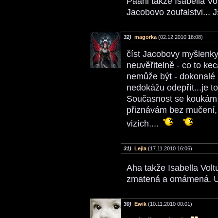
Paani takze Isabella Vol
Jacobovo zoufalstvi... J
32)
magorka
(02.12.2010 18:08)
číst Jacobovy myšlenky,
neuvěřitelně - co to ke
nemůže být - dokonalé
nedokážu odepřít...je t
Současnost se koukám 
přiznávám bez mučení, 
vizích....
31)
Lejla
(17.11.2010 16:06)
Aha takže Isabella Vol
zmatená a omámená. Ut
30)
Ewik
(10.11.2010 00:01)