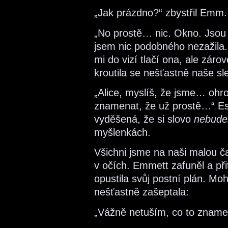
„Jak prázdno?“ zbystřil Emm.
„No prostě… nic. Okno. Jsou t
jsem nic podobného nezažila. 
mi do vizí tlačí ona, ale záro
kroutila se nešťastně naše s
„Alice, myslíš, že jsme… oh
znamenat, že už prostě…“ Es
vyděšená, že si slovo
nebud
myšlenkách.
Všichni jsme na naši malou ča
v očích. Emmett zafuněl a při
opustila svůj postní plán. Moh
nešťastně zašeptala:
„Vážně netuším, co to zname