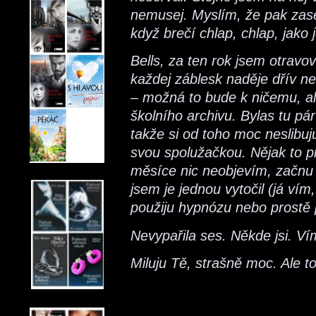
nemusej. Myslím, že pak zase
když brečí chlap, chlap, jako 
Bells, za ten rok jsem otravov
každej záblesk naděje dřív n
– možná to bude k ničemu, al
školního archivu. Bylas tu pár
takže si od toho moc neslibuj
svou spolužačkou. Nějak to pr
měsíce nic neobjevím, začnu z
jsem je jednou vytočil (já vím
použiju hypnózu nebo prostě 
Nevypařila ses. Někde jsi. Ví
Miluju Tě, strašně moc. Ale t