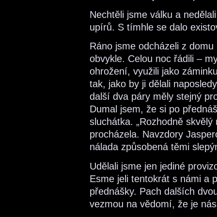
Nechtěli jsme válku a nedělal
upírů. S tímhle se dalo existo
Ráno jsme odcházeli z domu 
obvykle. Celou noc řádili – 
ohrožení, využili jako záminku
tak, jako by ji dělali naposle
další dva páry měly stejný pr
Dumal jsem, že si po přednáš
sluchátka. „Rozhodně skvělý 
procházela. Navzdory Jaspero
nálada způsobená těmi slepý
Udělali jsme jen jediné proviz
Esme jeli tentokrát s námi a 
přednášky. Pach dalších dvou u
vezmou na vědomí, že je nás 