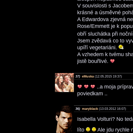
V souvislosti s Jacobem
krásné a úsměvné poh
A Edwardova zjevná n
Rose/Emmett je k popuká
obří sluchátka při nočn
Jsem zvědavá co to vyvol
upíří vegetariáni.
A vzhedem k tvému sh
jistě bouřlivé.
37)
eMuska
(12.05.2015 19:37)
..a moja prípra
poviedkam ..
36)
maryblack
(13.03.2012 16:07)
Isabella Volturi? No te
líto
Ale jdu rychle n