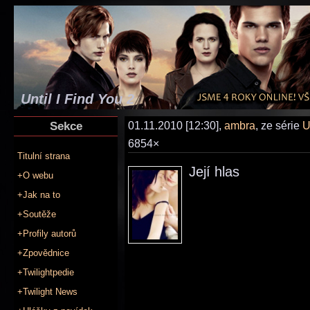
Until I Find You 2
Sekce
01.11.2010 [12:30],
ambra
, ze série
U
6854×
Titulní strana
Její hlas
+O webu
+Jak na to
+Soutěže
+Profily autorů
+Zpovědnice
+Twilightpedie
+Twilight News