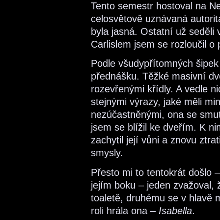
Tento semestr hostoval na Ne
celosvětově uznávaná autori
byla jasná. Ostatní už seděl
Carlislem jsem se rozloučil o 
Podle všudypřítomných šipek
přednášku. Těžké masivní dve
rozevřenými křídly. A vedle nic
stejnými výrazy, jaké měli mi
nezúčastněnými, ona se smu
jsem se blížil ke dveřím. K n
zachytil její vůni a znovu ztr
smysly.
Přesto mi to tentokrát došlo 
jejím boku – jeden zvažoval, 
toaletě, druhému se v hlavě 
roli hrála ona –
Isabella
.