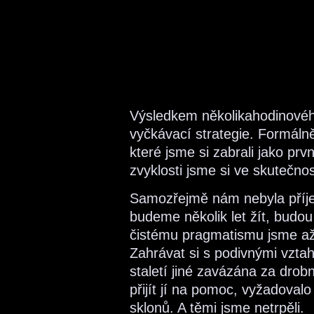
Výsledkem několikahodinové
vyčkávací strategie. Formálně 
které jsme si zabrali jako pr
zvyklosti jsme si ve skutečnos
Samozřejmě nám nebyla příje
budeme několik let žít, budou j
čistému pragmatismu jsme až d
Zahrávat si s podivnými vztah
staletí jiné zavázána za drob
přijít jí na pomoc, vyžadova
sklonů. A těmi jsme netrpěli.