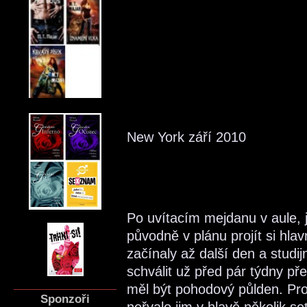
New York září 2010
Po uvítacím mejdanu v aule, 
původně v plánu projít si hla
začínaly až další den a studijn
schválit už před pár týdny př
měl být pohodový půlden. Pro
Sponzoři