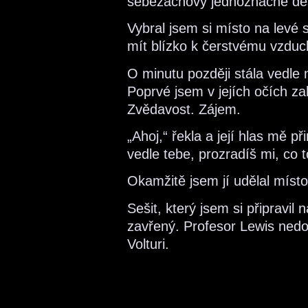
sebezáchovy jednoznačně dest
Vybral jsem si místo na levé 
mít blízko k čerstvému vzduc
O minutu později stála vedle
Poprvé jsem v jejích očích za
Zvědavost. Zájem.
„Ahoj,“ řekla a její hlas mě př
vedle tebe, prozradíš mi, co 
Okamžitě jsem jí udělal místo
Sešit, který jsem si připravi
zavřený. Profesor Lewis nedo
Volturi.