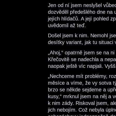
Jen od ní jsem neslyšel vůbe
dozvěděl předešlého dne na u
jejích hlídačů. A její pohled zp
uvědomil až teď.
Došel jsem k nim. Nemohl jsem
desítky variant, jak tu situac
„Ahoj,“ opatrně jsem se na ni 
Křečovitě se nadechla a nepatr
naopak ještě víc napjali. Vyš
„Nechceme mít problémy, roz
měsíce a víme, že vy sotva t
brzo se někde sejdeme a upře
kusy,“ mrknul jsem na něj a v
k nim zády. Riskoval jsem, al
jich nebojím. Což nebyla úpln