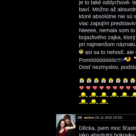
je to také oddychové- t
baví. Možno až absurd
ktoré absolútne nie sú 
viac zapojím predstavi
Nieeee, nemala som to 
bojazlivého zajka, ktorý 
pri najmenšom náznaku
asi sa to nehodí, al
Pomóóóóóóóóc!!!
Dosť nezmyslov, podstat
19)
ambra
(01.11.2010 19:32)
Děcka, jsem moc šťastná
jako absolutní bokovk