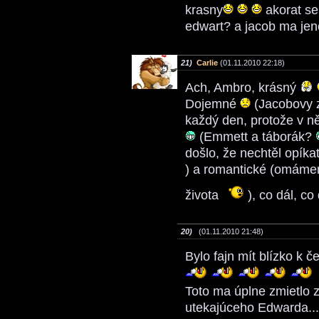
krasny
akorat se
edwart? a jacob ma jen
21)
Carlie
(01.11.2010 22:18)
Ach, Ambro, krásný
Dojemné
(Jacobovy z
každý den, protože v ně
(Emmett a táborák?
došlo, že nechtěl opík
) a romantické (omámení 
života
), co dál, co
20)
(01.11.2010 21:48)
Bylo fajn mít blízko k 
Toto ma úplne zmietlo z
utekajúceho Edwarda...