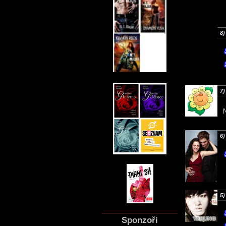
8)
7)
6)
5)
Sponzoři