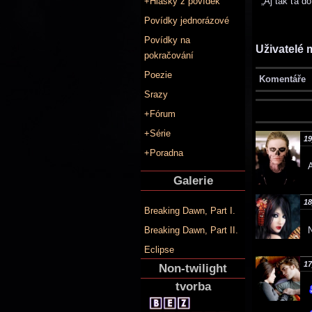
„Aj tak ťa do
+Hlášky z povídek
Povídky jednorázové
Povídky na
Uživatelé 
pokračování
Poezie
Komentáře
Srazy
+Fórum
+Série
19
+Poradna
Galerie
18
Breaking Dawn, Part I.
N
Breaking Dawn, Part II.
Eclipse
17
Non-twilight
tvorba