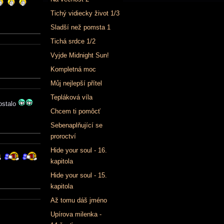
Tichý vidiecky život 1/3
Sladší než pomsta 1
Tichá srdce 1/2
Vyjde Midnight Sun!
Kompletná moc
Můj nejlepší přítel
Tepláková víla
stalo
Chcem ti pomôcť
Sebenaplňující se
proroctví
Hide your soul - 16.
kapitola
Hide your soul - 15.
kapitola
Až tomu dáš jméno
Upírova milenka -