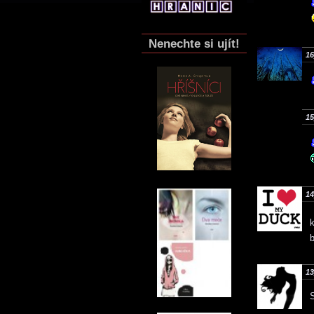
Nenechte si ujít!
16
15
14
k
b
13
S