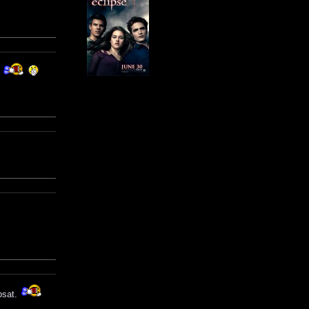
o
psat.