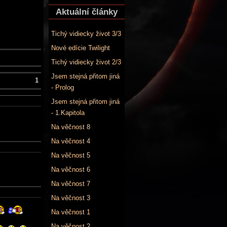
Aktuální články
Tichý vidiecky život 3/3
Nové edície Twilight
Tichý vidiecky život 2/3
Jsem stejná přitom jiná
1
- Prolog
Jsem stejná přitom jiná
- 1.Kapitola
Na věčnost 8
Na věčnost 4
Na věčnost 5
Na věčnost 6
Na věčnost 7
Na věčnost 3
Na věčnost 1
Na věčnost 2