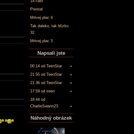
14.časť
Prestať
Mrtvej plac 4
Tak daleko, tak blízko
32
Mrtvej plac 3
Napsali jste
00:14 od TeenStar
»
21:55 od TeenStar
»
21:36 od TeenStar
»
17:59 od ireen
»
18:44 od
CharlieSwann23
»
Náhodný obrázek