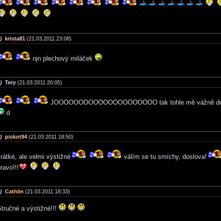
)
krista81
(21.03.2011 23:08)
njn plechový miláček
)
Tery
(21.03.2011 20:05)
JOOOOOOOOOOOOOOOOOOOOO tak tohle mě vážně do
:d
)
piskot94
(21.03.2011 18:50)
rátké, ale velmi výstižné
válím se tu smíchy, doslova!
ravo!!!
)
Cathlin
(21.03.2011 18:33)
tručné a výstižné!!!