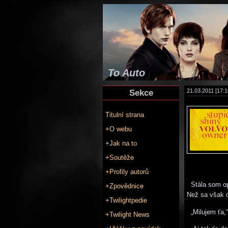
To Auto
Sekce
21.03.2011 [17:1
Titulní strana
+O webu
+Jak na to
+Soutěže
+Profily autorů
Stála som opr
+Zpovědnice
Než sa však 
+Twilightpedie
„Milujem ťa,“
+Twilight News