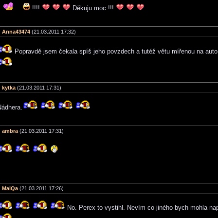
!!!!
Děkuju moc !!!
Anna43474
(21.03.2011 17:32)
Popravdě jsem čekala spíš jeho povzdech a tutéž větu mířenou na aut
kytka
(21.03.2011 17:31)
Nádhera.
ambra
(21.03.2011 17:31)
MaiQa
(21.03.2011 17:26)
No. Perex to vystihl. Nevím co jiného bych mohla na