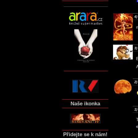
4)
3)
2)
Naše ikonka
1)
T
Přidejte se k nám!