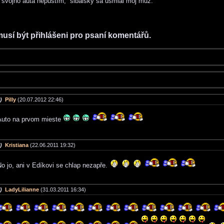
 svojho auta nepustím,“ šibalsky sa usmial môj muž.
musí být přihlášeni pro psaní komentářů.
)
Pilly
(20.07.2012 22:46)
Auto na prvom mieste
)
Kristiana
(22.06.2011 19:32)
o jo, ani v Edíkovi se chlap nezapře.
)
LadyLilianne
(31.03.2011 16:34)