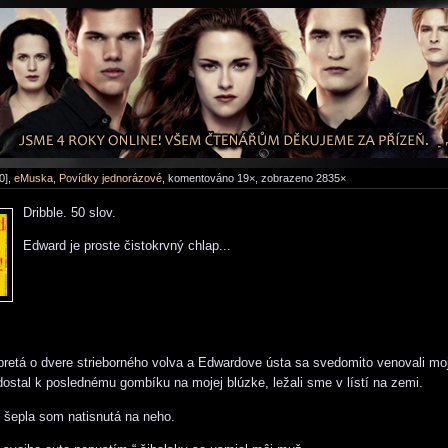
0],
eMuska
,
Povídky jednorázové
, komentováno 19×, zobrazeno 2835×
Dribble. 50 slov.
Edward je proste čistokrvný chlap...
etá o dvere strieborného volva a Edwardove ústa sa svedomito venovali mo
dostal
k poslednému gombíku na mojej blúzke, ležali sme v lístí na zemi.
 šepla som natisnutá na neho.