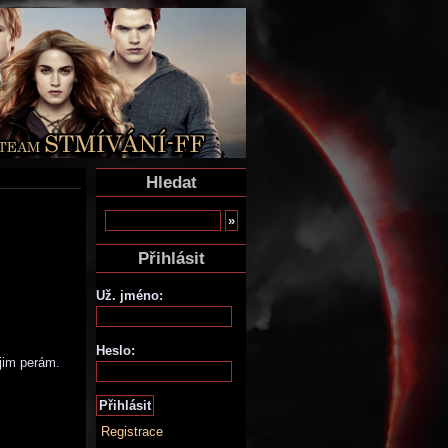
Hledat
Přihlásit
Už. jméno:
Heslo:
jim perám.
Registrace