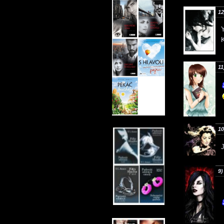
12
Y
11
10
J
9)