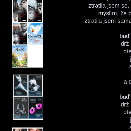
ztratila jsem se
myslím, že b
ztratila jsem sama
buď
drž
ot
a 
buď
drž
ot