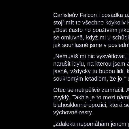
Carlisleův Falcon i posádka už
stojí mít to všechno kdykoliv k
„Dost často ho používám jako
se omluvně, když mi u schůdk
jak souhlasně jsme v posledn
„Nemusíš mi nic vysvětlovat, j
narušit idylu, na kterou jsem 
jasně, vždycky tu budou lidi, k
soukromým letadlem, že jo,“ u
Otec se netrpělivě zamračil. A
zvyklý. Takhle je to mezi námi
blahosklonné opozici, která 
výchovné resty.
„Zdaleka nepomáhám jenom p