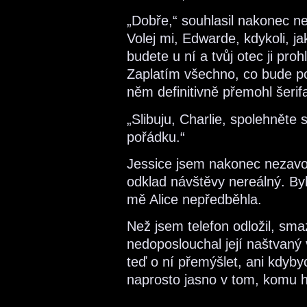
„Dobře,“ souhlasil nakonec n
Volej mi, Edwarde, kdykoli, j
budete u ní a tvůj otec ji proh
Zaplatím všechno, co bude po
něm definitivně přemohl šerif
„Slibuju, Charlie, spolehněte
pořádku.“
Jessice jsem nakonec nezavola
odklad návštěvy nereálný. Byla
mě Alice nepředběhla.
Než jsem telefon odložil, sma
nedoposlouchal její naštvaný
teď o ní přemýšlet, ani kdyby
naprosto jasno v tom, komu h