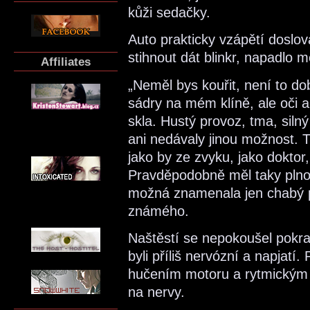
kůži sedačky.
Auto prakticky vzápětí doslo
stihnout dát blinkr, napadlo m
Affiliates
„Neměl bys kouřit, není to do
sádry na mém klíně, ale oči a
skla. Hustý provoz, tma, silný
ani nedávaly jinou možnost. T
jako by ze zvyku, jako doktor,
Pravděpodobně měl taky plno
možná znamenala jen chabý p
známého.
Naštěstí se nepokoušel pokra
byli příliš nervózní a napjatí
hučením motoru a rytmickým šv
na nervy.