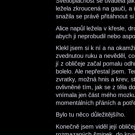
Světloplachost se uváděla ja
ležela zkroucená na gauči, a 
snažila se právě přitáhnout s
Alice napůl ležela v křesle, d
abych ji neprobudil nebo aspo
Klekl jsem si k ní a na okamž
zvednutou ruku a nevěděl, co
jí z obličeje začal pomalu odh
bolelo. Ale nepřestal jsem. T
zvratky, možná hnis a krev, s
ovlivněné tím, jak se z těla d
vnímala jen část mého mozku
momentálních přáních a potř
Bylo tu něco důležitějšího.
Konečně jsem viděl její oblič
rozmazaných šminek, do krve r