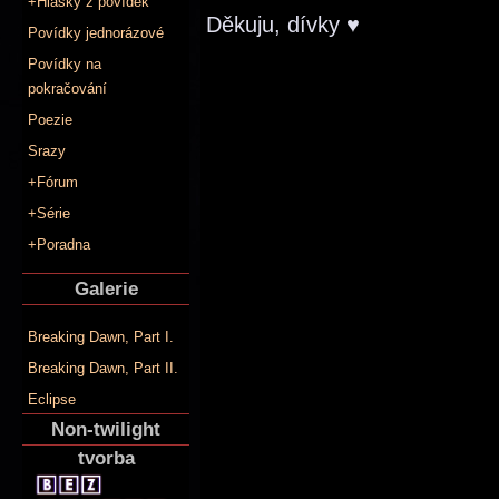
+Hlášky z povídek
Děkuju, dívky ♥
Povídky jednorázové
Povídky na
pokračování
Poezie
Srazy
+Fórum
+Série
+Poradna
Galerie
Breaking Dawn, Part I.
Breaking Dawn, Part II.
Eclipse
Non-twilight
tvorba