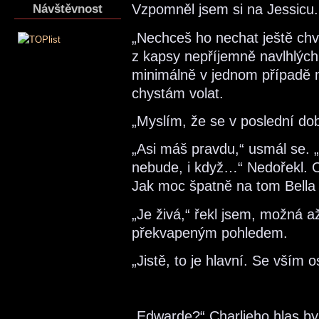
Vzpomněl jsem si na Jessicu.
Návštěvnost
„Nechceš ho nechat ještě chví
z kapsy nepříjemně navlhlých
minimálně v jednom případě
chystám volat.
„Myslím, že se v poslední do
„Asi máš pravdu,“ usmál se. „
nebude, i když…“ Nedořekl. 
Jak moc špatně na tom Bella 
„Je živá,“ řekl jsem, možná až
překvapeným pohledem.
„Jistě, to je hlavní. Se vším 
„Edwarde?“ Charlieho hlas by