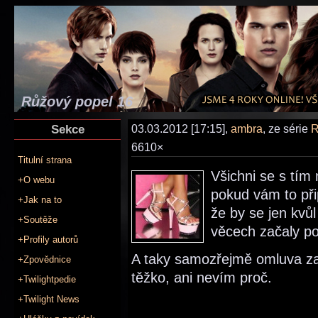
Růžový popel 16
Sekce
03.03.2012 [17:15],
ambra
, ze série
R
6610×
Titulní strana
Všichni se s tím
+O webu
pokud vám to při
+Jak na to
že by se jen kvů
+Soutěže
věcech začaly po
+Profily autorů
A taky samozřejmě omluva za 
+Zpovědnice
těžko, ani nevím proč.
+Twilightpedie
+Twilight News