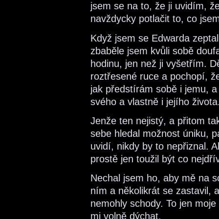
jsem se na to, že ji uvidím, 
navždycky potlačit to, co jsem 
Když jsem se Edwarda zeptal, 
zbaběle jsem kvůli sobě douf
hodinu, jen než ji vyšetřím. 
roztřesené ruce a pochopí, že
jak předstírám sobě i jemu, a
svého a vlastně i jejího života
Jenže ten nejistý, a přitom ta
sebe hledal možnost úniku, pa
uvidí, nikdy by to nepřiznal.
prostě jen toužil být co nejdřív
Nechal jsem ho, aby mě na s
ním a několikrát se zastavil
nemohly schody. To jen moje 
mi volně dýchat.