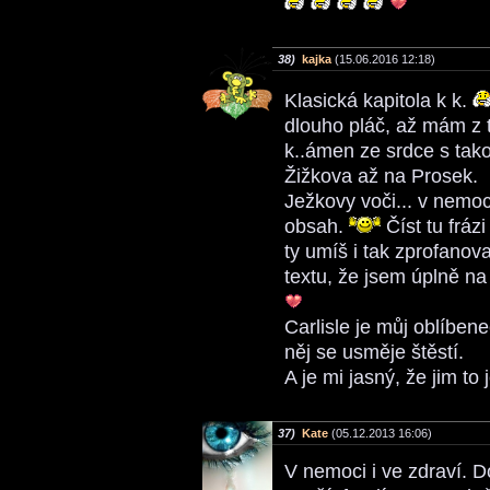
38)
kajka
(15.06.2016 12:18)
Klasická kapitola k k.
dlouho pláč, až mám z t
k..ámen ze srdce s tako
Žižkova až na Prosek.
Ježkovy voči... v nemoci
obsah.
Číst tu fráz
ty umíš i tak zprofano
textu, že jsem úplně na
Carlisle je můj oblíben
něj se usměje štěstí.
A je mi jasný, že jim t
37)
Kate
(05.12.2013 16:06)
V nemoci i ve zdraví. 