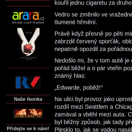
kouřil jednu cigaretu za druho
Vedro se změnilo ve vražedn
tlumené hřmění.
Právě když přesně po pěti mi
zabrzdil červený sporťák, oblo
nepatrně opozdil za pořádnou 
Nedošlo mi, že v tom autě je
pořád běžel a o pár vteřin po
známý hlas:
„Edwarde, poběž!“
Na ulici byl provoz jako upro
Naše ikonka
rozdíl mezi Seattlem a Chica
zamával a vběhl mezi auta. Ca
byl běžný způsob, jak tady př
Přidejte se k nám!
Plesklo to, jak se vodou nasák