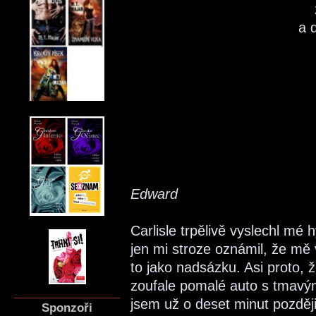
a 
Edward
Carlisle trpělivě vyslechl mé 
jen mi stroze oznámil, že mě
to jako nadsázku. Asi proto, 
zoufale pomalé auto s tmavý
jsem už o deset minut pozděj
Sponzoři