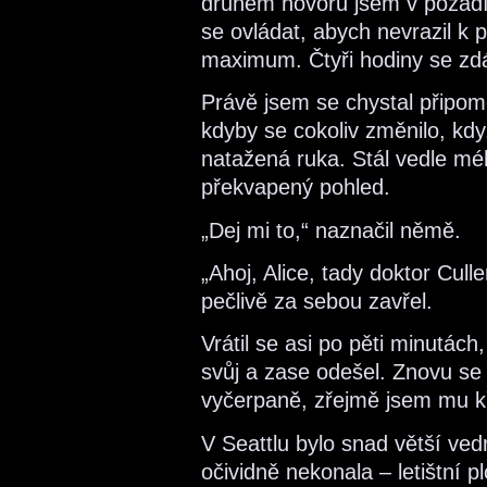
druhém hovoru jsem v pozadí 
se ovládat, abych nevrazil k p
maximum. Čtyři hodiny se zd
Právě jsem se chystal připome
kdyby se cokoliv změnilo, kdy
natažená ruka. Stál vedle mé
překvapený pohled.
„Dej mi to,“ naznačil němě.
„Ahoj, Alice, tady doktor Culle
pečlivě za sebou zavřel.
Vrátil se asi po pěti minutách,
svůj a zase odešel. Znovu se 
vyčerpaně, zřejmě jsem mu kři
V Seattlu bylo snad větší ved
očividně nekonala – letištní p