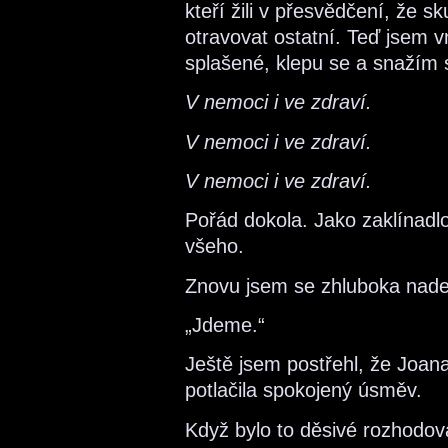
kteří žili v přesvědčení, že 
otravovat ostatní. Teď jsem v
splašené, klepu se a snažím s
V nemoci i ve zdraví.
V nemoci i ve zdraví.
V nemoci i ve zdraví.
Pořád dokola. Jako zaklínadl
všeho.
Znovu jsem se zhluboka nade
„Jdeme.“
Ještě jsem postřehl, že Joana
potlačila spokojený úsměv.
Když bylo to děsivé rozhodo