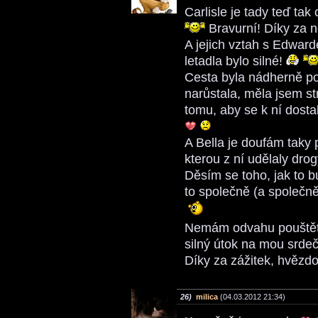
Carlisle je tady teď tak 
Bravurní! Díky za 
A jejich vztah s Edward
letadla bylo silné!
Cesta byla nádherně po
narůstala, měla jsem st
tomu, aby se k ní dosta
A Bella je doufám taky 
kterou z ní udělaly dro
Děsím se toho, jak to 
to společně (a společ
Nemám odvahu pouštět s
silný útok na mou srde
Díky za zážitek, hvězdo
26)
milica
(04.03.2012 21:34)