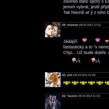
zavinilo další spory s 
jenom vybrat, jestli při
Tak hlavně ať ji z toho
33)
miamam
(09.03.2012 12:11)
Jááájííí
fantastický a to "v nem
Chjo... Už bude dobře. 
32)
julie
(06.03.2012 22:28)
31)
Yasmini
(06.03.2012 21:22)