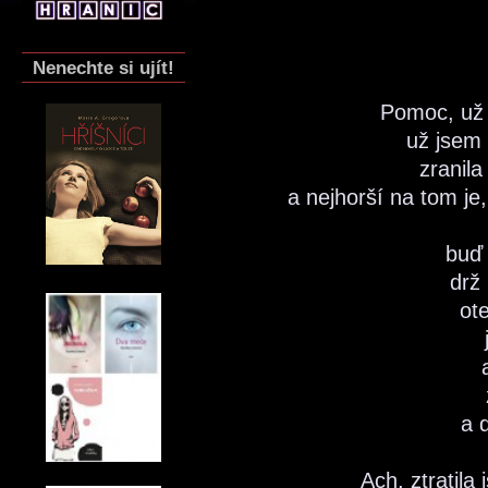
Nenechte si ujít!
Pomoc, už 
už jsem 
zranil
a nejhorší na tom je
buď
drž
ot
a 
Ach, ztratil