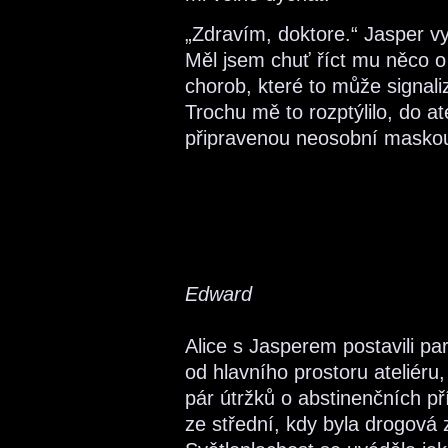
„Zdravím, doktore.“ Jasper vy
Měl jsem chuť říct mu něco o
chorob, které to může signali
Trochu mě to rozptýlilo, do a
připravenou neosobní masko
Edward
Alice s Jasperem postavili pa
od hlavního prostoru ateliéru
pár útržků o abstinenčních pří
ze střední, kdy byla drogová z