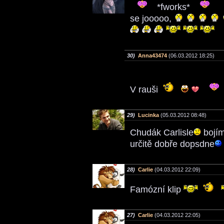
*fworks*
se jooooo,
30)
Anna43474
(06.03.2012 18:25)
V rauši
29)
Lucinka
(05.03.2012 08:48)
Chudák Carlisle
bojím
určitě dobře dopsdne
28)
Carlie
(04.03.2012 22:09)
Famózní klip
27)
Carlie
(04.03.2012 22:05)