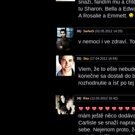
snaží, fandím mu a chtě
tu Sharon. Bella a Edwa
A Rosalie a Emmett.
36)
SarkaS
(02.05.2012 14:25)
v nemoci i ve zdraví. 
35)
Sky
(17.04.2012 16:54)
Viem, že to ešte nebude
konečne sa dostali do b
rozhodnutie a ísť po tej
34)
Ree
(12.03.2012 16:42)
mám ještě něco dodávat?
Carlisle se snaží napra
sebe. Nejenom proto, že