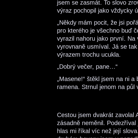
jsem se zasmát. To slovo zro
výraz pochopil jako vždycky 
„Někdy mám pocit, že jsi pořá
pro kterého je všechno buď če
vyrazil nahoru jako první. N
vyrovnaně usmíval. Já se tak
výrazem trochu ucukla.
„Dobrý večer, pane…“
„Masene!“ štěkl jsem na ni a 
ramena. Strnul jenom na půl vt
Cestou jsem dvakrát zavolal Al
zásadně neměnil. Podezříval js
hlas mi říkal víc než její slov