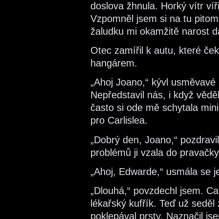
doslova žhnula. Horký vítr ví
Vzpomněl jsem si na tu pitomo
žaludku mi okamžitě narost da
Otec zamířil k autu, které če
hangárem.
„Ahoj Joano,“ kývl usměvavé 
Nepředstavil nás, i když vědě
často si ode mě schytala mini
pro Carlislea.
„Dobrý den, Joano,“ pozdravil 
problémů ji vzala do pravačky
„Ahoj, Edwarde,“ usmála se je
„Dlouhá,“ povzdechl jsem. Carl
lékařský kufřík. Teď už seděl
poklepával prsty. Naznačil js