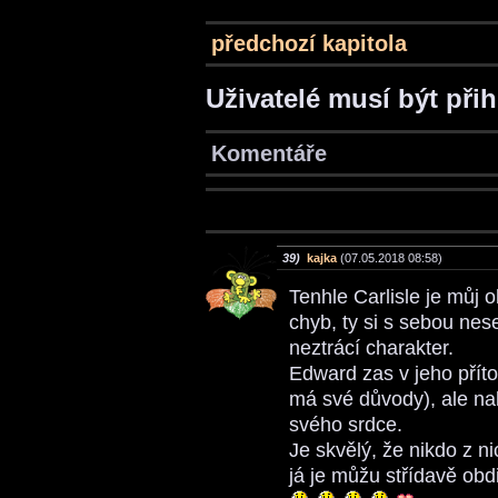
předchozí kapitola
Uživatelé musí být při
Komentáře
39)
kajka
(07.05.2018 08:58)
Tenhle Carlisle je můj 
chyb, ty si s sebou nes
neztrácí charakter.
Edward zas v jeho příto
má své důvody), ale nak
svého srdce.
Je skvělý, že nikdo z n
já je můžu střídavě obd