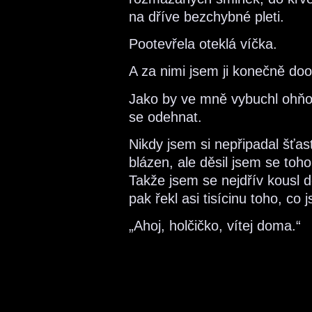
na dříve bezchybné pleti.
Pootevřela oteklá víčka.
A za nimi jsem ji konečně do
Jako by ve mně vybuchl ohňos
se odehnat.
Nikdy jsem si nepřipadal šťastn
blázen, ale děsil jsem se toho
Takže jsem se nejdřív kousl d
pak řekl asi tisícinu toho, co j
„Ahoj, holčičko, vítej doma.“