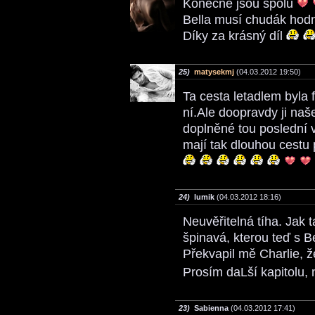
Konečně jsou spolu
Bella musí chudák hodn
Díky za krásný díl
25)
matysekmj
(04.03.2012 19:50)
Ta cesta letadlem byla 
ní.Ale doopravdy ji naše
doplněné tou poslední v
mají tak dlouhou cestu
24)
lumik
(04.03.2012 18:16)
Neuvěřitelná tíha. Jak 
špinavá, kterou teď s 
Překvapil mě Charlie, ž
Prosím daLší kapitolu,
23)
Sabienna
(04.03.2012 17:41)