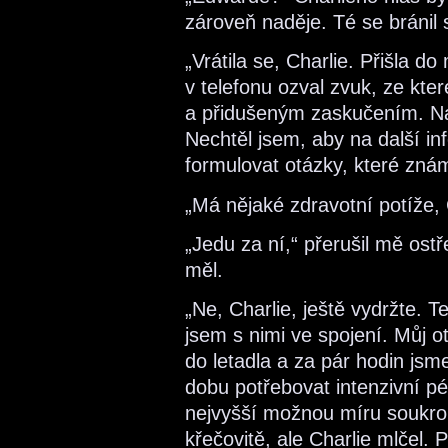
zároveň naděje. Té se bránil s
„Vrátila se, Charlie. Přišla d
v telefonu ozval zvuk, ze kt
a přidušeným zaskučením. Na
Nechtěl jsem, aby na další i
formulovat otázky, které zn
„Má nějaké zdravotní potíže,
„Jedu za ní,“ přerušil mě ostř
měl.
„Ne, Charlie, ještě vydržte. Te
jsem s nimi ve spojení. Můj ot
do letadla a za pár hodin jsm
dobu potřebovat intenzivní pé
nejvyšší možnou míru soukro
křečovitě, ale Charlie mlčel.