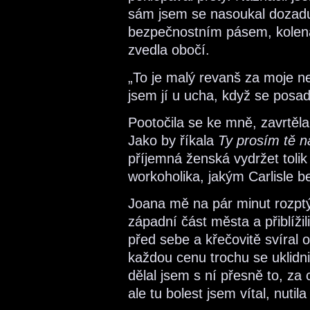
sám jsem se nasoukal dozadu.
bezpečnostním pásem, kolen
zvedla obočí.
„To je malý revanš za moje n
jsem jí u ucha, když se posadi
Pootočila se ke mně, zavrtěla
Jako by říkala
Ty prosím tě n
příjemná ženská vydržet tolik 
workoholika, jakým Carlisle b
Joana mě na pár minut rozptýli
západní část města a přiblížili
před sebe a křečovitě svíral o
každou cenu trochu se uklidni
dělal jsem s ní přesně to, za
ale tu bolest jsem vítal, nut