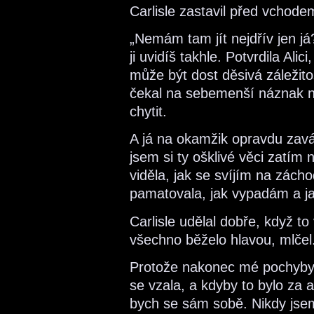
Carlisle zastavil před vchode
„Nemám tam jít nejdřív jen já?
ji uvidíš takhle. Potvrdila Ali
může být dost děsivá záležito
čekal na sebemenší náznak n
chytit.
A já na okamžik opravdu zaváh
jsem si ty ošklivé věci zatím 
viděla, jak se svíjím na zách
pamatovala, jak vypadám a j
Carlisle udělal dobře, když to
všechno běželo hlavou, mlčel
Protože nakonec mé pochyby 
se vzala, a kdyby to bylo za 
bych se sám sobě. Nikdy jsem s