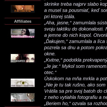
skrinke treba najprv slabo ko
a musel sa pousmiať, keď som 
pri ktorej stála.
Affiliates
„Aha, jasne,“ zamumlala súst
svoju taktiku do dokonalosti. 
a jemne do nich kopol. Otvori
„Ďakujem,“ zamumlala a líca sa
pozrela sa dnu a potom pokrač
okne.
„Kvitne,“ podotkla prekvape
„Je jar.“ Mykol som ramenom.
otec.“
Úskokom na mňa mrkla a poto
„Nie je tu tak rušno, ako som
Vrátila sa pre svoj batoh do c
z neho vytiahla fotografiu a n
„Beriem ho,“ ozvala sa rozho