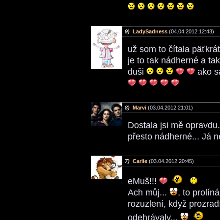
9)
LadySadness
(04.04.2012 12:43)
už som to čítala päťkrá
je to tak nádherné a ta
duši
ako s
8)
Marvi
(03.04.2012 21:01)
Dostala jsi mě opravdu.
přesto nádherné... Já 
7)
Carlie
(03.04.2012 20:45)
eMuš!!!
Ach můj...
, to prolín
rozuzlení, když prozrad
odehrávaly...