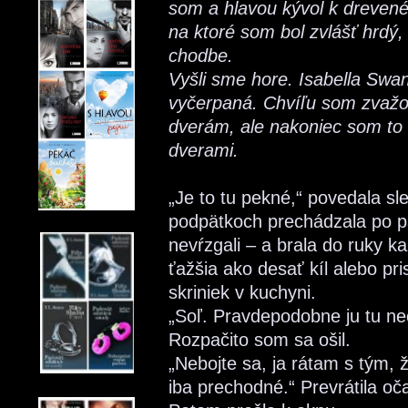
som a hlavou kývol k dreven
na ktoré som bol zvlášť hrdý, 
chodbe.
Vyšli sme hore. Isabella Swa
vyčerpaná. Chvíľu som zvažov
dverám, ale nakoniec som to 
dverami.
„Je to tu pekné,“ povedala sl
podpätkoch prechádzala po p
nevŕzgali – a brala do ruky k
ťažšia ako desať kíl alebo pr
skriniek v kuchyni.
„Soľ. Pravdepodobne ju tu ne
Rozpačito som sa ošil.
„Nebojte sa, ja rátam s tým, ž
iba prechodné.“ Prevrátila oč