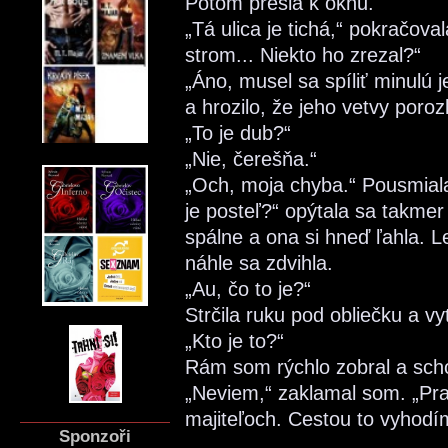
Potom prešla k oknu.
„Tá ulica je tichá,“ pokračov
strom... Niekto ho zrezal?“
„Áno, musel sa spíliť minulú 
a hrozilo, že jeho vetvy poroz
„To je dub?“
„Nie, čerešňa.“
„Och, moja chyba.“ Pousmiala
je posteľ?“ opýtala sa takmer
spálne a ona si hneď ľahla. L
náhle sa zdvihla.
„Au, čo to je?“
Strčila ruku pod obliečku a vyt
„Kto je to?“
Rám som rýchlo zobral a scho
„Neviem,“ zaklamal som. „Pr
majiteľoch. Cestou to vyhodí
Sponzoři