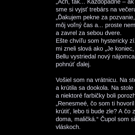
„Ach, tak... Každopádne – ak
sme si vyjsť trebárs na večeru
„Ďakujem pekne za pozvanie,
môj voľný čas a... proste ne
a zavrel za sebou dvere.
Ešte chvíľu som hystericky zí
mi zneli slová ako „Je koniec,
Bellu vystriedal nový nájomca
pohnúť ďalej.
Vošiel som na vrátnicu. Na st
a krútila sa dookola. Na stol
a niektoré farbičky boli poro
„Renesmeé, čo som ti hovoril 
krútiť, lebo ti bude zle? A č
doma, maličká.“ Čupol som si 
vláskoch.