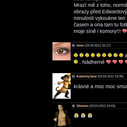
Mrazí mě z toho, normál
obrazy před Edwardovým
minulosti vykoukne ten
časem a ona tam tu fotk
moje síně i komory!!!
6)
ireen
(03.04.2012 20:17)
. Nádherné
5)
KalamityJane
(03.04.2012 19:35)
krásné a moc moc smu
4)
Silvaren
(03.04.2012 19:03)