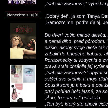
„Isabella Swanová,“ vyhŕkla rý
Nenechte si ujít!
„Dobrý deň, ja som Tanya Den
„Samozrejme, poďte ďalej. Je
Do dverí vošlo mladé dievča. 
a nemá dlho pred pôrodom. Vy
nižšie, akoby svoje dieťa tak 
zabaliť do hnedého kabáta, al
Porazenecky si vzdychla a zve
pravá stále chránila jej vyťaha
„Isabella Swanová?“ opýtal s
ostýchavo stiahla a moja dlaň
Spustil som ju k boku a pokús
prvý pohľad bolo jasné, že so
„Áno, to som ja,“ pritakala.
„Ten byt, ktorý ste chceli vid