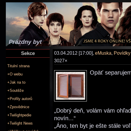
Prázdny byt
Sekce
03.04.2012 [17:00],
eMuska
,
Povídky
3027×
Titulní strana
Opäť separujem
+O webu
+Jak na to
+Soutěže
+Profily autorů
+Zpovědnice
„Dobrý deň, volám vám ohľado
+Twilightpedie
novín...“
+Twilight News
„Áno, ten byt je ešte stále voľ