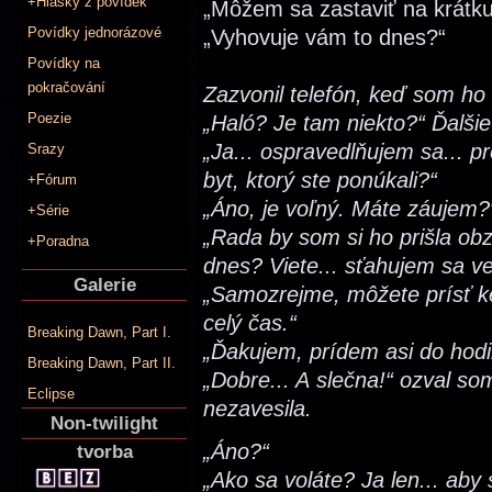
+Hlášky z povídek
„Môžem sa zastaviť na krátku
Povídky jednorázové
„Vyhovuje vám to dnes?“
Povídky na
pokračování
Zazvonil telefón, keď som ho z
Poezie
„Haló? Je tam niekto?“ Ďalšie
„Ja... ospravedlňujem sa... p
Srazy
byt, ktorý ste ponúkali?“
+Fórum
„Áno, je voľný. Máte záujem?
+Série
„Rada by som si ho prišla obz
+Poradna
dnes? Viete... sťahujem sa ve
Galerie
„Samozrejme, môžete prísť k
celý čas.“
Breaking Dawn, Part I.
„Ďakujem, prídem asi do hodi
Breaking Dawn, Part II.
„Dobre... A slečna!“ ozval so
Eclipse
nezavesila.
Non-twilight
„Áno?“
tvorba
„Ako sa voláte? Ja len... aby 