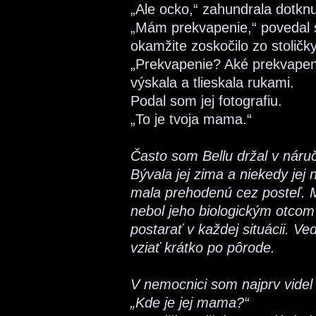
„Ale ocko,“ zahundrala dotknu
„Mám prekvapenie,“ povedal s
okamžite zoskočilo zo stolič
„Prekvapenie? Aké prekvapen
výskala a tlieskala rukami.
Podal som jej fotografiu.
„To je tvoja mama.“
Často som Bellu držal v náručí
Bývala jej zima a niekedy jej n
mala prehodenú cez posteľ. Mi
nebol jeho biologickým otcom
postarať v každej situácii. V
vziať krátko po pôrode.
V nemocnici som najprv vide
„Kde je jej mama?“