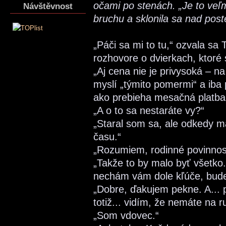
očami po stenách. „Je to veľ
Návštěvnost
bruchu a sklonila sa nad post
„Páči sa mi to tu,“ ozvala s
rozhovore o dvierkach, ktoré 
„Aj cena nie je privysoká – n
myslí „týmito pomermi“ a iba p
ako prebieha mesačná platba
„A o to sa nestaráte vy?“
„Staral som sa, ale odkedy m
času.“
„Rozumiem, rodinné povinnosti
„Takže to by malo byť všetko
nechám vám dole kľúče, budet
„Dobre, ďakujem pekne. A... 
totiž... vidím, že nemáte na r
„Som vdovec.“