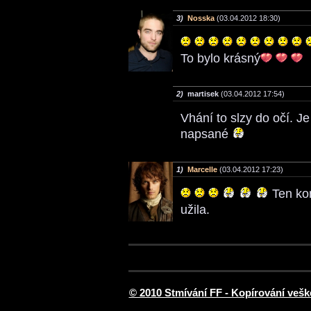
3)
Nosska
(03.04.2012 18:30)
To bylo krásný
2)
martisek
(03.04.2012 17:54)
Vhání to slzy do očí. J
napsané
1)
Marcelle
(03.04.2012 17:23)
Ten kon
užila.
© 2010 Stmívání FF - Kopírování vešk