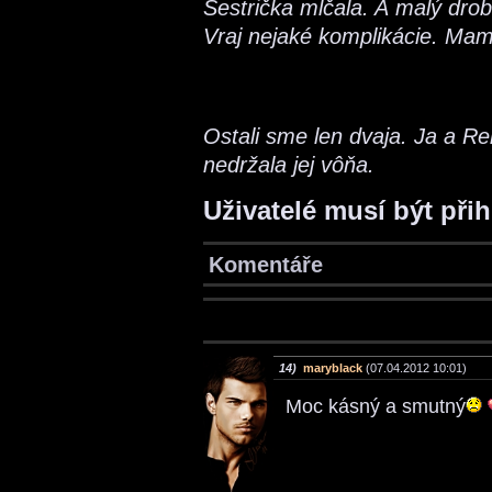
Sestrička mlčala. A malý drob
Vraj nejaké komplikácie. Mami
Ostali sme len dvaja. Ja a R
nedržala jej vôňa.
Uživatelé musí být při
Komentáře
14)
maryblack
(07.04.2012 10:01)
Moc kásný a smutný