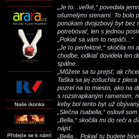
„Je to...veľké,“ povedala je
ošumelými stenami. To bolo pr
ponúkam dvojizbový byt bez r
potrebovať, len s jednou pos
„Pokiaľ sa vám to nepáči...“
„Je to perfektné,“ skočila mi d
chodbe, odkiaľ dovidela len 
spálne.
„Môžete sa tu prejsť, ak chce
Taška sa jej zošuchla z pleca
pozrel na to miesto, ako na 
s rozstrapkaným ramenom, na
keby bol tento byt už obývaný a
Naše ikonka
„Slečna Isabella,“ oslovil som 
„Bella,“ skočila mi do reči a ď
nájsť.
Přidejte se k nám!
„Bella... Pokiaľ tu budete býv