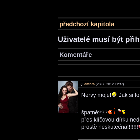
předchozí kapitola
Uživatelé musí být při
Komentáře
5)
ambra
(28.08.2012 11:37)
Nervy moje!
Jak si t
špatně???
přes klíčovou dírku ned
prostě neskutečná!!!!!!!