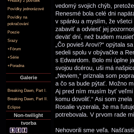
+Hlášky z povídek
vedomý svojich chýb, pretože
Povídky jednorázové
Renesmé bola celé dni napätá
Povídky na
v spánku a myslím, že všetci 
pokračování
zabaviť a odviesť jej pozorno
Poezie
deväť dní, než budem musieť
Srazy
„Čo povieš Arovi?“ opýtala s
+Fórum
sedeli spolu v obývačke a R
+Série
s Edwardom. Bolo mi úplne ja
+Poradna
svojou dcérou, uši má našpic
„Neviem,“ priznala som popra
Galerie
a čo sa bude pýtať. Možno m
Aj pred ním musím byť veľmi
Breaking Dawn, Part I.
komu dovoliť.“ Asi som znela 
Breaking Dawn, Part II.
Rosalie vyzerala, že ma ľutuj
Eclipse
potrebovala. V prvom rade mi
Non-twilight
tvorba
Nehovorili sme veľa. Našťasti