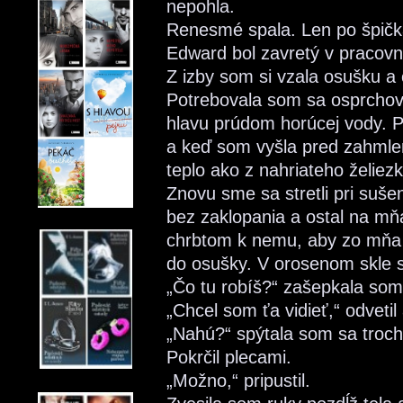
nepohla.
Renesmé spala. Len po špičk
Edward bol zavretý v pracovni
Z izby som si vzala osušku a 
Potrebovala som sa osprchovať
hlavu prúdom horúcej vody. Pá
a keď som vyšla pred zahmlené
teplo ako z nahriateho želiezk
Znovu sme sa stretli pri suše
bez zaklopania a ostal na mň
chrbtom k nemu, aby zo mňa 
do osušky. V orosenom skle so
„Čo tu robíš?“ zašepkala som,
„Chcel som ťa vidieť,“ odveti
„Nahú?“ spýtala som sa troch
Pokrčil plecami.
„Možno,“ pripustil.