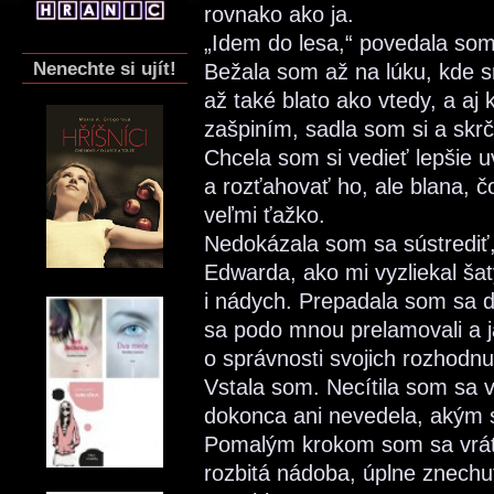
rovnako ako ja.
„Idem do lesa,“ povedala som
Nenechte si ujít!
Bežala som až na lúku, kde 
až také blato ako vtedy, a aj
zašpiním, sadla som si a skr
Chcela som si vedieť lepšie 
a rozťahovať ho, ale blana, č
veľmi ťažko.
Nedokázala som sa sústrediť
Edwarda, ako mi vyzliekal ša
i nádych. Prepadala som sa d
sa podo mnou prelamovali a 
o správnosti svojich rozhodnut
Vstala som. Necítila som sa v
dokonca ani nevedela, akým
Pomalým krokom som sa vráti
rozbitá nádoba, úplne znechu