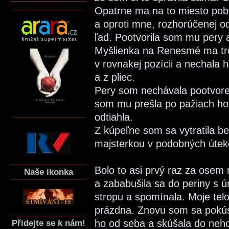
Opatrne ma na to miesto pobo
a oproti mne, rozhorúčenej o
ľad. Pootvorila som mu pery 
Myšlienka na Renesmé ma troc
v rovnakej pozícii a nechala h
a z pliec.
Pery som nechávala pootvore
som mu prešla po pažiach ho
odtiahla.
Z kúpeľne som sa vytratila b
majsterkou v podobných útek
Bolo to asi prvý raz za osem 
Naše ikonka
a zababušila sa do periny s 
stropu a spomínala. Moje tel
prázdna. Znovu som sa pokús
ho od seba a skúšala do neho 
Přidejte se k nám!