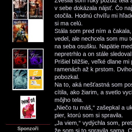
Zvesila som ruky pozdĺž tela
v sebe dokázala nájsť. Čo 
otočila. Hodnú chvíľu mi hľade
si ma celú.
Stála som pred ním a čakala,
vedel, ale nechcela som mu t
na seba osušku. Napätie med
nepretrhlo a on stále sledova
Prišiel bližšie, veľké dlane mi
ramenách až k prstom. Dvihol
pobozkal.
Na to, aká nešťastná som pos
cítila, ako žiarim, a svetlo 
môjho tela.
„Niečo tu máš,“ zašepkal a u
pier, ktorú som si spravila.
„Ja viem,“ vydýchla som, pre
Sponzoři
že som si to spravila sama. Ch