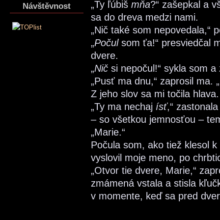
„Ty ľúbiš
mňa
?“ zašepkal a v
Návštěvnost
sa do dreva medzi nami.
„Nič také som nepovedala,“ p
„
Počul
som ťa!“ presviedčal m
dvere.
„
Nič
si nepočul!“ sykla som a
„Pusť ma dnu,“ zaprosil ma. „
Z jeho slov sa mi točila hlava
„Ty ma nechaj
ísť
,“ zastonala
– so všetkou jemnosťou – t
„Marie.“
Počula som, ako tiež klesol k
vyslovil moje meno, po chrbti
„Otvor tie dvere, Marie,“ zap
zmámená vstala a stisla kľuč
v momente, keď sa pred dvera