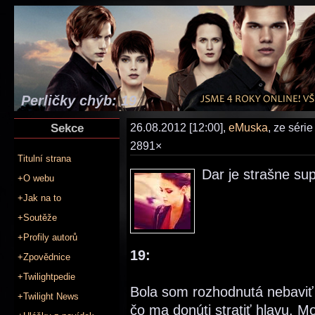
Perličky chýb: 19
Sekce
26.08.2012 [12:00],
eMuska
, ze séri
2891×
Titulní strana
Dar je strašne sup
+O webu
+Jak na to
+Soutěže
+Profily autorů
19:
+Zpovědnice
+Twilightpedie
Bola som rozhodnutá nebaviť
+Twilight News
čo ma donúti stratiť hlavu. M