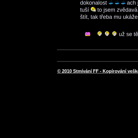
dokonalost
ach j
tuší
to jsem zvědavá
štít, tak třeba mu ukáže
už se tě
© 2010 Stmívání FF - Kopírování vešk