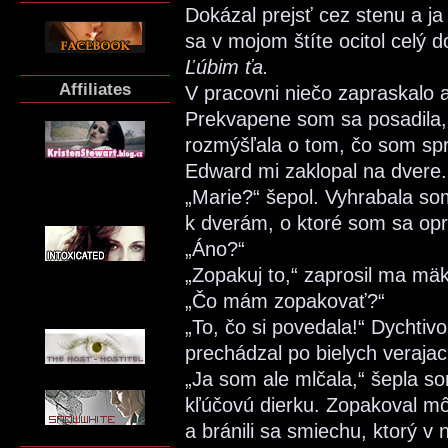
Dokázal prejsť cez stenu a j
sa v mojom štíte ocitol celý 
Ľúbim ťa.
Affiliates
V pracovni niečo zapraskalo a 
Prekvapene som sa posadila, 
rozmýšľala o tom, čo som spr
Edward mi zaklopal na dvere.
„Marie?“ šepol. Vyhrabala so
k dverám, o ktoré som sa opr
„Áno?“
„Zopakuj to,“ zaprosil ma mä
„Čo mám zopakovať?“
„To, čo si povedala!“ Dychtivo
prechádzal po bielych verajac
„Ja som ale mlčala,“ šepla so
kľúčovú dierku. Zopakoval mô
a bránili sa smiechu, ktorý v 