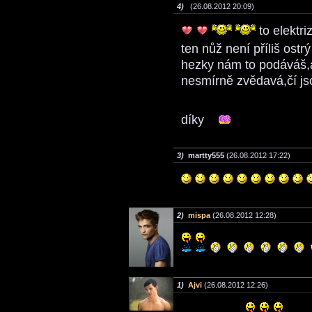
4)
(26.08.2012 20:09)
to elektri
ten nůž není příliš ostr
hezky nám to podáváš,a
nesmírně zvědavá,čí jsou
díky
3)
martty555
(26.08.2012 17:22)
2)
mispa
(26.08.2012 12:28)
1)
Ajvi
(26.08.2012 12:26)