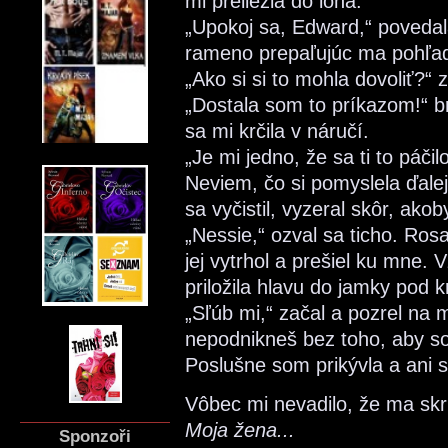
mi preliezla do lona.
„Upokoj sa, Edward,“ povedal
rameno prepaľujúc ma pohľa
„Ako si si to mohla dovoliť?“ 
„Dostala som to príkazom!“ b
sa mi krčila v náručí.
„Je mi jedno, že sa ti to páč
Neviem, čo si pomyslela ďalej
sa vyčistil, vyzeral skôr, akob
„Nessie,“ ozval sa ticho. Ros
jej vytrhol a prešiel ku mne.
priložila hlavu do jamky pod 
„Sľúb mi,“ začal a pozrel na
nepodnikneš bez toho, aby so
Poslušne som prikývla a ani s
Vôbec mi nevadilo, že ma skr
Moja žena...
Sponzoři