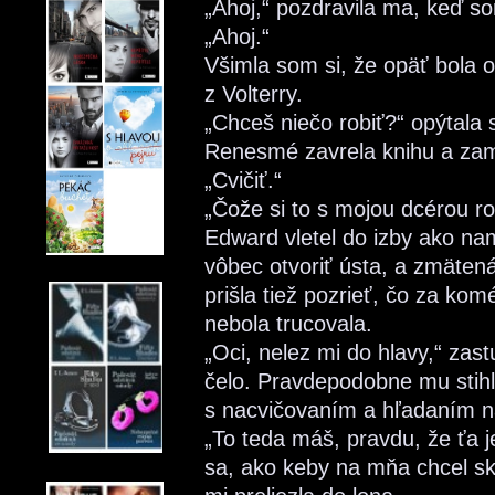
„Ahoj,“ pozdravila ma, keď s
„Ahoj.“
Všimla som si, že opäť bola o
z Volterry.
„Chceš niečo robiť?“ opýtala 
Renesmé zavrela knihu a zam
„Cvičiť.“
„Čože si to s mojou dcérou ro
Edward vletel do izby ako nam
vôbec otvoriť ústa, a zmäten
prišla tiež pozrieť, čo za ko
nebola trucovala.
„Oci, nelez mi do hlavy,“ zas
čelo. Pravdepodobne mu stihl
s nacvičovaním a hľadaním n
„To teda máš, pravdu, že ťa je
sa, ako keby na mňa chcel sk