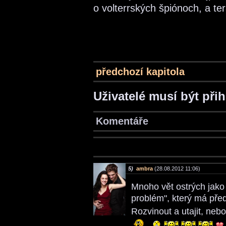
o volterrských špiónoch, a ter
předchozí kapitola
Uživatelé musí být při
Komentáře
5)
ambra
(28.08.2012 11:06)
Mnoho vět ostrých jako
problém", který má pře
Rozvinout a utajit, nebo