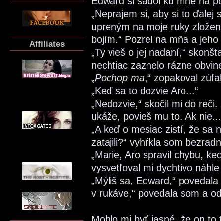
Edward si sadol ku mne na po
„Neprajem si, aby si to ďalej
upreným na moje ruky zložené
bojím.“ Pozrel na mňa a jeho o
Affiliates
„Ty vieš o jej nadaní,“ skon
nechtiac zaznelo rázne obvin
„
Pochop ma
,“ zopakoval zúfa
„Keď sa to dozvie Aro...“
„Nedozvie,“ skočil mi do reči
ukáže, povieš mu to. Ak nie..
„A keď o mesiac zistí, že sa 
zatajili?“ vyhŕkla som bezradn
„Marie, Aro spravil chybu, keď 
vysvetľoval mi dychtivo náhle
„Mýliš sa, Edward,“ povedala
v rukáve,“ povedala som a odi
Mohlo mi byť jasné, že on to