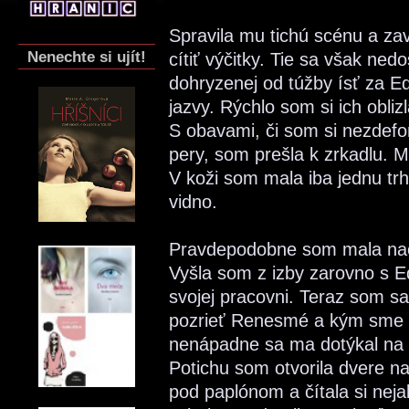
Spravila mu tichú scénu a zav
Nenechte si ujít!
cítiť výčitky. Tie sa však nedo
dohryzenej od túžby ísť za 
jazvy. Rýchlo som si ich obliz
S obavami, či som si nezdefo
pery, som prešla k zrkadlu. 
V koži som mala iba jednu trhl
vidno.
Pravdepodobne som mala naoza
Vyšla som z izby zarovno s E
svojej pracovni. Teraz som sa
pozrieť Renesmé a kým sme s
nenápadne sa ma dotýkal na r
Potichu som otvorila dvere na
pod paplónom a čítala si neja