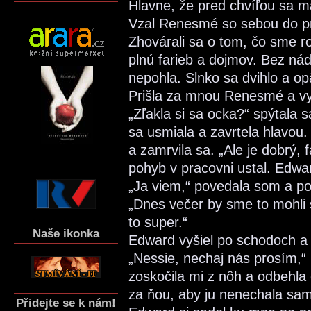
Hlavne, že pred chvíľou sa 
Vzal Renesmé so sebou do pr
Zhovárali sa o tom, čo sme ro
plnú farieb a dojmov. Bez nád
nepohla. Slnko sa dvihlo a op
Prišla za mnou Renesmé a vy
„Zľakla si sa ocka?“ spýtala 
sa usmiala a zavrtela hlavou.
a zamrvila sa. „Ale je dobrý, 
pohyb v pracovni ustal. Edwa
„Ja viem,“ povedala som a poh
„Dnes večer by sme to mohli s
to super.“
Naše ikonka
Edward vyšiel po schodoch a
„Nessie, nechaj nás prosím,“ 
zoskočila mi z nôh a odbehla 
za ňou, aby ju nenechala sa
Přidejte se k nám!