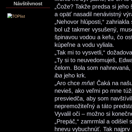
Návštěvnost
„Čože? Takže predsa si jeho š
a opäť nasadil nenávistný výr
„Nehovor hlúposti,“ zahriakla
bol už takmer vysušený, mus
špinavou vodou a kefu, čo ost
kúpeľne a vodu vyliala.
„Tak mi to vysvetli,“ dožadov
„Ty si to neuvedomuješ, Edwa
čelom. Bola som nahnevaná, p
iba
jeho krk.
„Aro chce
mňa
! Čaká na našu
nevieš, ako veľmi po mne túž
presviedča, aby som navštívi
nepremožiteľný a táto preds
Vyvalil oči – možno si konečn
„Prepáč,“ zamrmlal a odišiel 
hnevu vybuchnúť. Tak najprv 