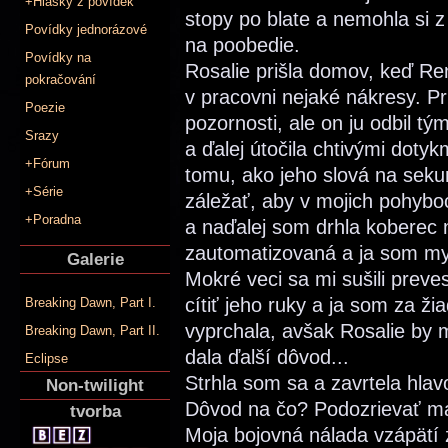
+Hlášky z povídek
stopy po blate a nemohla si
Povídky jednorázové
na poobedie.
Povídky na
Rosalie prišla domov, keď Re
pokračování
v pracovni nejaké nákresy. Pr
Poezie
pozornosti, ale on ju odbil t
Srazy
a ďalej útočila chtivými dotyk
+Fórum
tomu, ako jeho slová na seku
+Série
záležať, aby v mojich pohyboc
+Poradna
a naďalej som drhla koberec 
zautomatizovaná a ja som my
Galerie
Mokré veci sa mi sušili preves
cítiť jeho ruky a ja som za ž
Breaking Dawn, Part I.
vyprchala, avšak Rosalie by m
Breaking Dawn, Part II.
dala ďalší dôvod...
Eclipse
Strhla som sa a zavrtela hlav
Non-twilight
Dôvod na čo? Podozrievať m
tvorba
Moja bojovná nálada vzápätí z