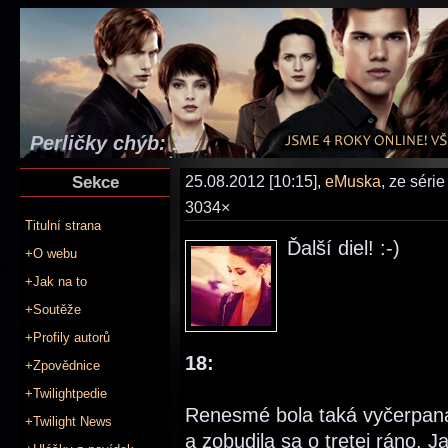
Perličky chýb: 18
Sekce
25.08.2012 [10:15],
eMuska
, ze séri
3034×
Titulní strana
Ďalší diel! :-)
+O webu
+Jak na to
+Soutěže
+Profily autorů
18:
+Zpovědnice
+Twilightpedie
Renesmé bola taká vyčerpaná,
+Twilight News
a zobudila sa o tretej ráno. J