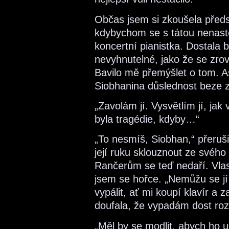
Občas jsem si zkoušela předst
kdybychom se s tátou nenastě
koncertní pianistka. Dostala b
nevyhnutelné, jako že se zro
Bavilo mě přemýšlet o tom. A
Siobhanina důslednost beze z
„Zavolám jí. Vysvětlím jí, jak 
byla tragédie, kdyby…“
„To nesmíš, Siobhan,“ přeruši
její ruku sklouznout ze svého 
Rančerům se teď nedaří. Vlas
jsem se hořce. „Nemůžu se jí
vypálit, ať mi koupí klavír a 
doufala, že vypadám dost ro
„Měl by se modlit, abych ho u