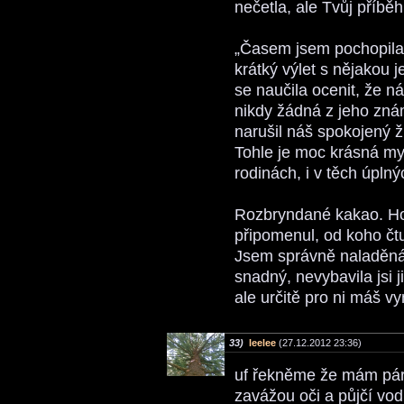
nečetla, ale Tvůj příbě
„Časem jsem pochopila,
krátký výlet s nějakou 
se naučila ocenit, že n
nikdy žádná z jeho známo
narušil náš spokojený ži
Tohle je moc krásná myš
rodinách, i v těch úpln
Rozbryndané kakao. Hod
připomenul, od koho čt
Jsem správně naladěná 
snadný, nevybavila jsi 
ale určitě pro ni máš
33)
leelee
(27.12.2012 23:36)
uf řekněme že mám pár 
zavážou oči a půjčí vod