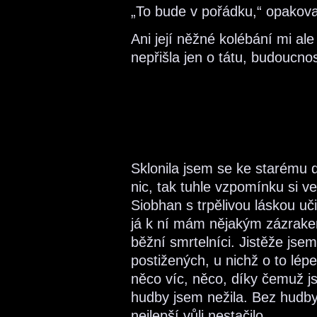
„To bude v pořádku,“ opakov
Ani její něžné kolébání mi al
nepřišla jen o tátu, budoucnos
Sklonila jsem se ke starému 
nic, tak tuhle vzpomínku si 
Siobhan s trpělivou láskou uč
já k ní mám nějakým zázrake
běžní smrtelníci. Jistěže jse
postižených, u nichž o to lépe
něco víc, něco, díky čemuž j
hudby jsem nežila. Bez hudby 
nejlepší vůli nestačilo.