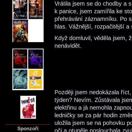
Vrátila jsem se do chodby a s 
k panice, jsem zamířila ke sto
přehrávání záznamníku. Po sé
hlas. Vážnější, rozpačitější a
Když domluvil, věděla jsem,
nenávidět.
Později jsem nedokázala říct
týden? Nevím. Zůstávala jsem 
elektřinu a já nemohla zapnout
ledničky se za pár hodin změ
uložila jsem se na pohovku p
Sponzoři
oči a otupěle poslouchala z