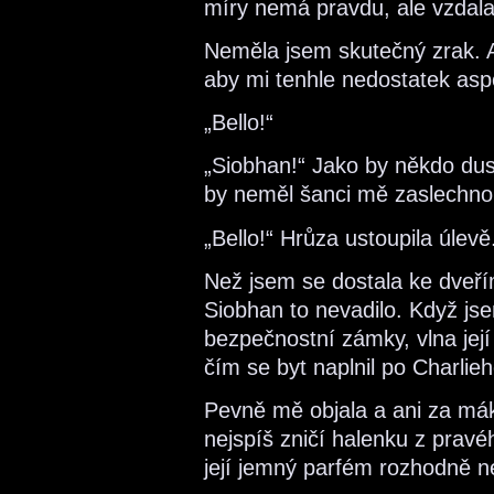
míry nemá pravdu, ale vzdal
Neměla jsem skutečný zrak. Al
aby mi tenhle nedostatek as
„Bello!“
„Siobhan!“ Jako by někdo dusi
by neměl šanci mě zaslechnou
„Bello!“ Hrůza ustoupila úlevě
Než jsem se dostala ke dveří
Siobhan to nevadilo. Když js
bezpečnostní zámky, vlna její
čím se byt naplnil po Charli
Pevně mě objala a ani za mák j
nejspíš zničí halenku z prav
její jemný parfém rozhodně 