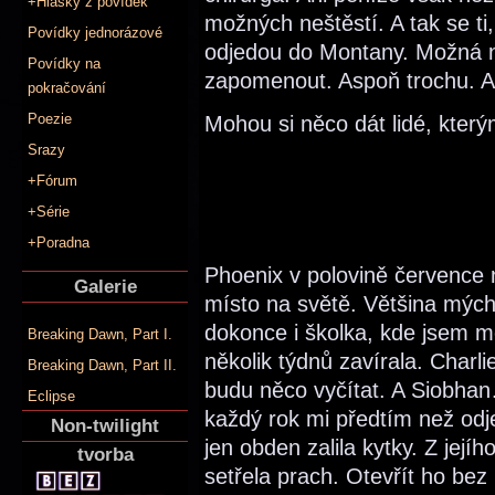
+Hlášky z povídek
možných neštěstí. A tak se ti
Povídky jednorázové
odjedou do Montany. Možná n
Povídky na
zapomenout. Aspoň trochu. As
pokračování
Poezie
Mohou si něco dát lidé, který
Srazy
+Fórum
+Série
+Poradna
Phoenix v polovině července 
Galerie
místo na světě. Většina mých
dokonce i školka, kde jsem mě
Breaking Dawn, Part I.
několik týdnů zavírala. Charli
Breaking Dawn, Part II.
budu něco vyčítat. A Siobhan
Eclipse
každý rok mi předtím než odjel
Non-twilight
jen obden zalila kytky. Z jej
tvorba
setřela prach. Otevřít ho bez