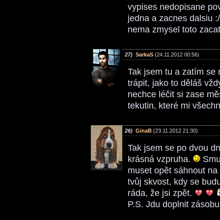
vypises nedopisane povi
jedna a zacnes dalsiu :
nema zmysel toto zacat 
27)
SarkaS
(24.11.2012 00:56)
Tak jsem tu a zatím se 
trápit, jako to děláš v
nechce léčit si zase m
tekutin, které mi všech
26)
GinaB
(23.11.2012 21:30)
Tak jsem se po dvou dn
krásná vzpruha.
Smut
muset opět sáhnout na d
tvůj skvost, kdy se bud
ráda, že jsi zpět.
P.S. Jdu doplnit zásob