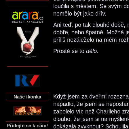
loučila s městem. Se svým d
nemělo být jako dřív.
Ani teď, po tak dlouhé době, ne
dobře, nebo špatně. Možná je 
příliš nezáleželo na mém roz
Prostě se to
dělo
.
Když jsem za dveřmi rozezna
Naše ikonka
napadlo, že jsem se nepostara
zabolelo víc než Charlieho zr
dlouho, že jsem si na myšlenku
Přidejte se k nám!
dokázala zvyknout? Schoulila 