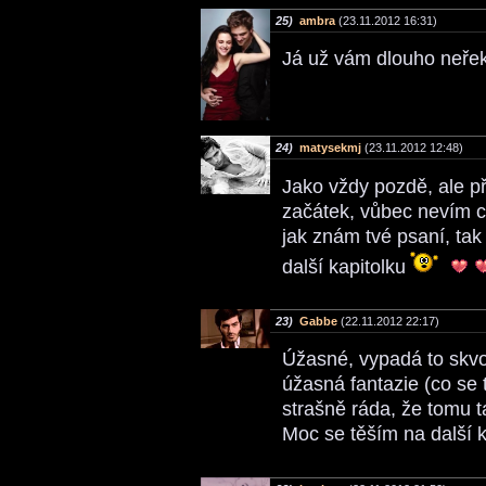
25)
ambra
(23.11.2012 16:31)
Já už vám dlouho neřek
24)
matysekmj
(23.11.2012 12:48)
Jako vždy pozdě, ale p
začátek, vůbec nevím 
jak znám tvé psaní, ta
další kapitolku
23)
Gabbe
(22.11.2012 22:17)
Úžasné, vypadá to skvos
úžasná fantazie (co se t
strašně ráda, že tomu ta
Moc se těším na další k