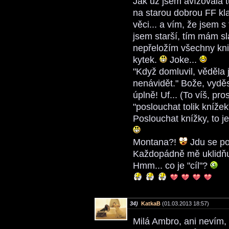
Jak už jsem avízovala t
na starou dobrou FF kla
věci... a vím, že jsem 
jsem starší, tím mám sl
nepřeložím všechny kni
kytek.
Joke...
"Když domluvil, věděla
nenávidět." Bože, vyděsi
úplně! Uf... (To víš, pr
"poslouchat tolik kníže
Poslouchat knížky, to je
Montana?!
Jdu se po
Každopádně mě uklidňuj
Hmm... co je "cíl"?
34)
KatkaB
(01.03.2013 18:57)
Milá Ambro, ani nevím,