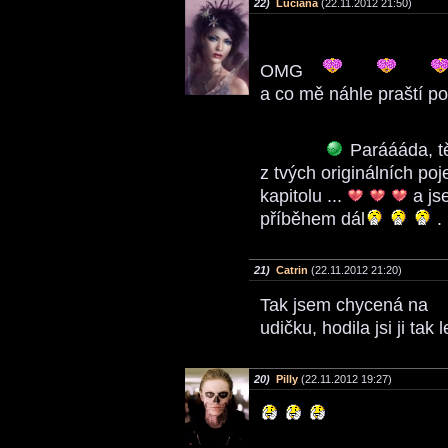
22)
Luciana
(22.11.2012 21:50)
OMG
a co mě náhle praští p
Paráááda, tě
z tvých originálních po
kapitolu ...
a js
příběhem dál
.
21)
Catrin
(22.11.2012 21:20)
Tak jsem chycená na
udičku, hodila jsi ji tak 
20)
Pilly
(22.11.2012 19:27)