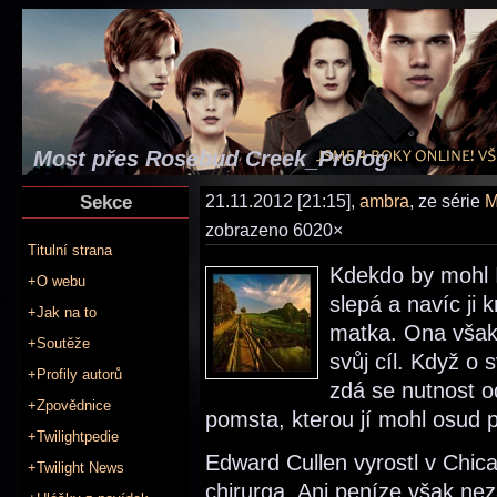
Most přes Rosebud Creek_Prolog
Sekce
21.11.2012 [21:15],
ambra
, ze série
M
zobrazeno 6020×
Titulní strana
Kdekdo by mohl I
+O webu
slepá a navíc ji 
+Jak na to
matka. Ona však 
+Soutěže
svůj cíl. Když o 
+Profily autorů
zdá se nutnost o
+Zpovědnice
pomsta, kterou jí mohl osud p
+Twilightpedie
Edward Cullen vyrostl v Chic
+Twilight News
chirurga. Ani peníze však nez