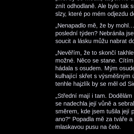
znít odhodlaně. Ale bylo tak 
slzy, které po mém odjezdu 
„Nenapadlo mě, že by mohl…“
poslední týden? Nebránila jsem
soucit a lásku můžu nabrat d
„Nevěřím, že to skončí takhle
možné. Něco se stane. Cítím t
hádala s osudem. Mým osudem
kulhající skřet s výsměšným ú
tenhle hajzlík by se měl od Si
„Střední mají i tam. Dodělám
se nadechla její vůně a sebr
směrem, kde jsem tušila její 
ano?“ Popadla mě za tváře a p
mlaskavou pusu na čelo.