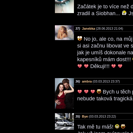
Začátek je to více než 
zradil a Siobhan...
Js
37)
Janebka
(28.06.2013 21:04)
No jo, ale co, na můj
si asi začnu libovat ve 
jak je umíš dokonale na
kapesníků mám dost!!!
Děkuji!!!
36)
ambra
(03.03.2013 23:37)
Bych u těch p
nebude taková tragická
35)
Bye
(03.03.2013 23:22)
Tak mě tu máš!