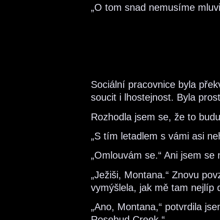
„O tom snad nemusíme mluvi
Sociální pracovnice byla přek
soucit i lhostejnost. Byla pr
Rozhodla jsem se, že to bud
„S tím letadlem s vámi asi ne
„Omlouvám se.“ Ani jsem se n
„Ježiši, Montana.“ Znovu pov
vymýšlela, jak mě tam nejlíp 
„Ano, Montana,“ potvrdila jse
Rosebud Creek.“