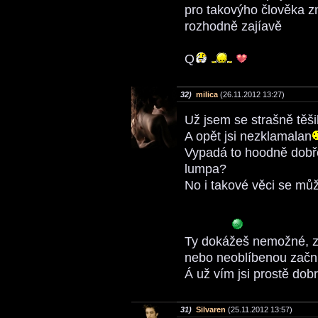
pro takovýho člověka z
rozhodně zajíavě
Q
32)
milica
(26.11.2012 13:27)
Už jsem se strašně těšil
A opět jsi nezklamalan
Vypadá to hoodně dobře
lumpa?
No i takové věci se mů
Ty dokážeš nemožné, z
nebo neoblíbenou začnu
Á už vím jsi prostě dob
31)
Silvaren
(25.11.2012 13:57)