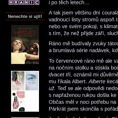
i po těch letech…
A tak jsem většinu dní coura
Nenechte si ujít!
vadnoucí listy stromů aspoň 
nebo ve svém pokoji, s klima
s tím, že než přijde září, sluc
Ráno mě budívaly zvuky tátov
a brumlavá série nadávek, kdy
To červencové ráno mě ale v
na nočním stolku a stiskla bo
dvacet tři
, oznámil mi důvěr
mu říkala Albert.
Alberte kecá
už.
Teď se ale odpovědi nedoč
s napřaženou rukou došla ke 
Občas měl v noci potřebu na
Párkrát jsem skončila s poř