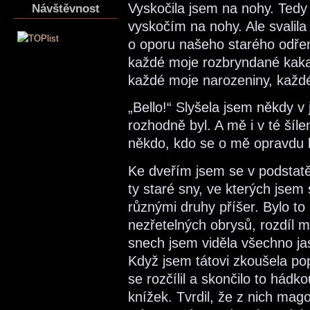
Vyskočila jsem na nohy. Tedy
Návštěvnost
vyskočím na nohy. Ale svalila
o oporu našeho starého odře
každé moje rozbryndané kakao
každé moje narozeniny, kaž
„Bello!“ Slyšela jsem někdy v
rozhodně byl. A mě i v té šíle
někdo, kdo se o mě opravdu
Ke dveřím jsem se v podstatě
ty staré sny, ve kterých jse
různými druhy příšer. Bylo to 
nezřetelných obrysů, rozdíl 
snech jsem viděla všechno ja
Když jsem tátovi zkoušela po
se rozčílil a skončilo to hádkou
knížek. Tvrdil, že z nich magoř