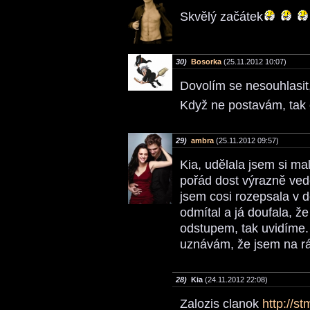
Skvělý začátek
30)
Bosorka
(25.11.2012 10:07)
Dovolím se nesouhlasit
Když ne postavám, tak
29)
ambra
(25.11.2012 09:57)
Kia, udělala jsem si ma
pořád dost výrazně ve
jsem cosi rozepsala v 
odmítal a já doufala, že
odstupem, tak uvidíme. J
uznávám, že jsem na rá
28)
Kia
(24.11.2012 22:08)
Zalozis clanok
http://st