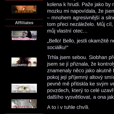
kolena k hrudi. Paže jako by 
mozku mi napovídala, že jse
– mnohem agresivnější a silněj
Affiliates
tom přeci nezáleželo. Můj cíl,
můj vlastní otec…
„Bello! Bello, jestli okamžitě 
sociálku
!“
Trhla jsem sebou. Siobhan př
jsem se jí přiznala, že kontro
znamenaly něco jako akutně h
pokoj její příjemný altový s
pevně mě přitiskla ke svým 
povzdech, který to celé uzavř
dalšího vysvětlovat, a ona ja
A to i v tuhle chvíli.