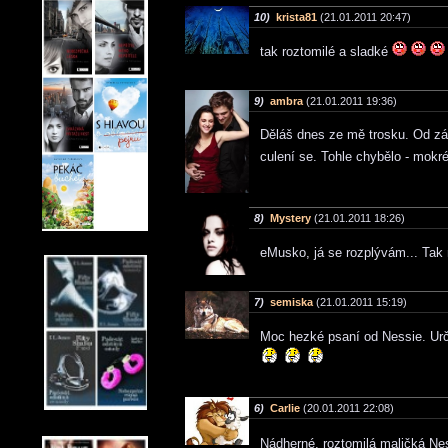
10)
krista81
(21.01.2011 20:47)
tak roztomilé a sladké
9)
ambra
(21.01.2011 19:36)
Děláš dnes ze mě trosku. Od zá
culení se. Tohle chybělo - mokr
8)
Mystery
(21.01.2011 18:26)
eMusko, já se rozplývám... Tak 
7)
semiska
(21.01.2011 15:19)
Moc hezké psaní od Nessie. Určit
6)
Carlie
(20.01.2011 22:08)
Nádherné, roztomilá maličká Ne