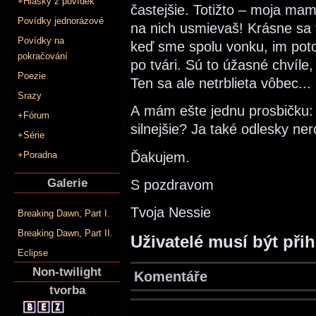
+Hlášky z povídek
častejšie. Totižto – moja mam
Povídky jednorázové
na nich usmievaš! Krásne sa t
Povídky na
keď sme spolu vonku, im pot
pokračování
po tvári. Sú to úžasné chvíle
Poezie
Ten sa ale netrblieta vôbec...
Srazy
A mám ešte jednu prosbičku:
+Fórum
silnejšie? Ja také odlesky ne
+Série
Ďakujem.
+Poradna
Galerie
S pozdravom
Tvoja Nessie
Breaking Dawn, Part I.
Breaking Dawn, Part II.
Uživatelé musí být při
Eclipse
Non-twilight
Komentáře
tvorba