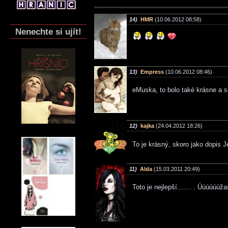
14)
HMR
(10.06.2012 08:58)
Nenechte si ujít!
13)
Empress
(10.06.2012 08:46)
eMuska, to bolo také krásne a s
12)
kajka
(24.04.2012 18:26)
To je krásný, skoro jako dopis J
11)
Alda
(15.03.2011 20:49)
Toto je nejlepší....... . Úúúúúúž