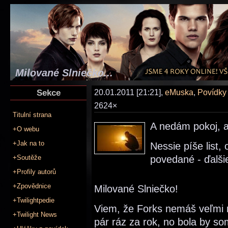
Milované Slniečko...
Sekce
20.01.2011 [21:21],
eMuska
,
Povídky
2624×
Titulní strana
A nedám pokoj, 
+O webu
+Jak na to
Nessie píše list,
+Soutěže
povedané - ďalši
+Profily autorů
+Zpovědnice
Milované Slniečko!
+Twilightpedie
Viem, že Forks nemáš veľmi r
+Twilight News
pár ráz za rok, no bola by s