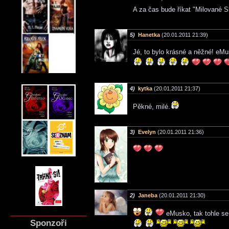
A za čas bude říkat "Milované S
5)
Hanetka
(20.01.2011 21:39)
Jé, to bylo krásné a něžné! eMus
4)
kytka
(20.01.2011 21:37)
Pěkné, milé.
3)
Evelyn
(20.01.2011 21:36)
2)
Janeba
(20.01.2011 21:30)
eMusko, tak tohle se
Sponzoři