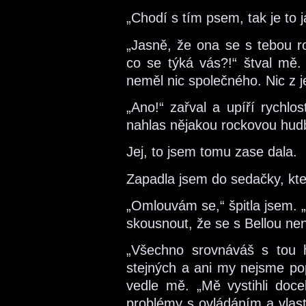
„Chodí s tím psem, tak je to j
„Jasně, že ona se s tebou ro
co se týká vás?!“ štval mě.
neměl nic společného. Nic z j
„Ano!“ zařval a upíří rychlos
nahlas nějakou rockovou hud
Jej, to jsem tomu zase dala.
Zapadla jsem do sedačky, kte
„Omlouvám se,“ špitla jsem. 
skousnout, že se s Bellou nen
„Všechno srovnáváš s tou h
stejných a ani my nejsme pop
vedle mě. „Mě vystihli doc
problémy s ovládáním a vlast