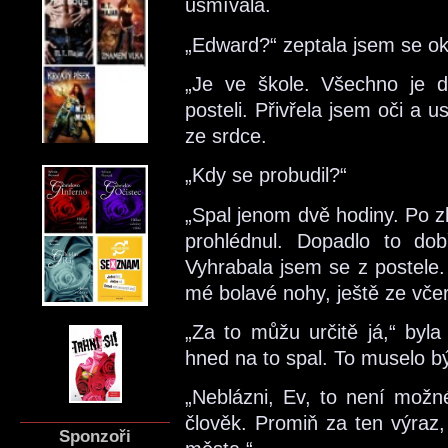
usmívala.
„Edward?“ zeptala jsem se o
„Je ve škole. Všechno je d
posteli. Přivřela jsem oči a 
ze srdce.
„Kdy se probudil?“
„Spal jenom dvě hodiny. Po zb
prohlédnul. Dopadlo to do
Vyhrabala jsem se z postele.
mé bolavé nohy, ještě ze včer
„Za to můžu určitě já,“ byla
hned na to spal. To muselo b
„Neblázni, Ev, to není možné
člověk. Promiň za ten výraz,
Sponzoři