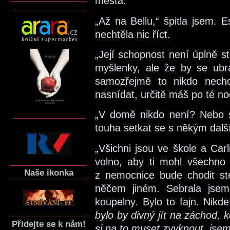
města.“
„Až na Bellu,“ špitla jsem. 
nechtěla nic říct.
„Její schopnost není úplně st
myšlenky, ale že by se ubrá
samozřejmě to nikdo nechc
nasnídat, určitě máš po té no
„V domě nikdo není? Nebo s
touha setkat se s někým dalš
„Všichni jsou ve škole a Car
volno, aby ti mohl všechno 
Naše ikonka
z nemocnice bude chodit ste
něčem jiném. Sebrala jsem
koupelny. Bylo to fajn. Nik
bylo by divný jít na záchod, 
Přidejte se k nám!
si na to muset zvyknout, jsem