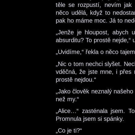
těle se rozpustí, nevím jak
něco udělá, když to nedost
pak ho máme moc. Já to nedok
„Jenže je hloupost, abych 
absurditu? To prostě nejde,“ 
„Uvidíme,“ řekla o něco tajem
„Nic o tom nechci slyšet. Ne
vděčná, že jste mne, i přes r
prostě nejdou.“
„Jako člověk neznalý našeho s
než my.“
„Alice…“ zasténala jsem. T
Promnula jsem si spánky.
„Co je ti?“