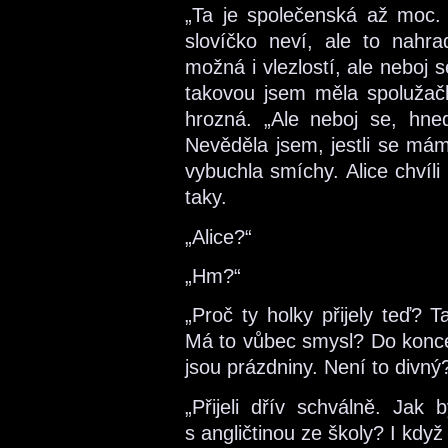
„Ta je společenská až moc. J
slovíčko neví, ale to nahr
možná i vlezlostí, ale neboj 
takovou jsem měla spolužačk
hrozná. „Ale neboj se, hned
Nevěděla jsem, jestli se má
vybuchla smíchy. Alice chvíl
taky.
„Alice?“
„Hm?“
„Proč ty holky přijely teď? 
Má to vůbec smysl? Do konce 
jsou prázdniny. Není to divný?
„Přijeli dřív schválně. Jak 
s angličtinou ze školy? I když