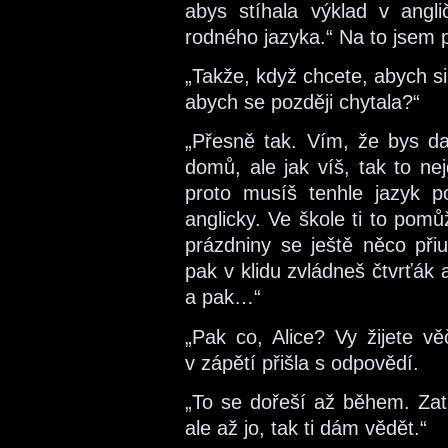
abys stíhala výklad v angli
rodného jazyka.“ Na to jsem p
„Takže, když chcete, abych si
abych se později chytala?“
„Přesně tak. Vím, že bys dal
domů, ale jak víš, tak to ne
proto musíš tenhle jazyk p
anglicky. Ve škole ti to pomů
prázdniny se ještě něco při
pak v klidu zvládneš čtvrťák
a pak…“
„Pak co, Alice? Vy žijete vě
v zápětí přišla s odpovědí.
„To se dořeší až během. Zat
ale až jo, tak ti dám vědět.“