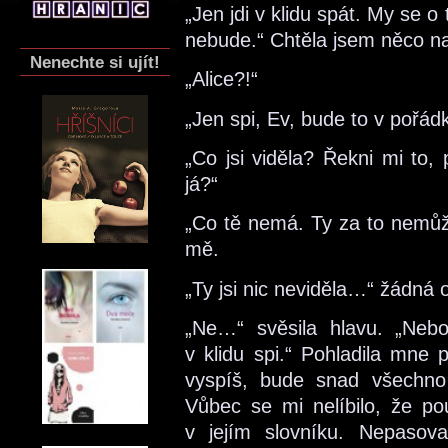
„Jen jdi v klidu spát. My se o 
nebude.“ Chtěla jsem něco nam
Nenechte si ujít!
„Alice?!“
„Jen spi, Ev, bude to v pořád
„Co jsi viděla? Řekni mi to
já?“
„Co tě nemá. Ty za to nemůže
mě.
„Ty jsi nic neviděla…“ žádná 
„Ne…“ svěsila hlavu. „Neb
v klidu spi.“ Pohladila mne
vyspíš, bude snad všechno
Vůbec se mi nelíbilo, že po
v jejím slovníku. Nepasov