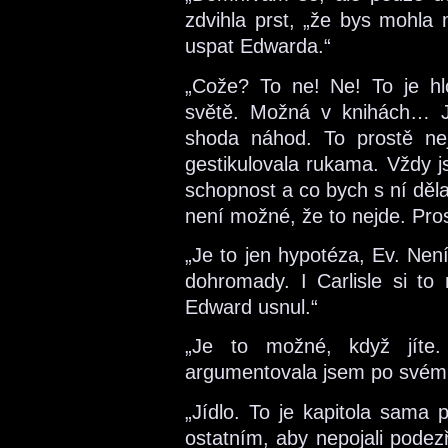
zdvihla prst, „že bys mohla 
uspat Edwarda.“
„Cože? To ne! Ne! To je h
světě. Možná v knihách… J
shoda náhod. To prostě nej
gestikulovala rukama. Vždy 
schopnost a co bych s ní děla
není možné, že to nejde. Pr
„Je to jen hypotéza, Ev. Není
dohromady. I Carlisle si to
Edward usnul.“
„Je to možné, když jíte.
argumentovala jsem po svém
„Jídlo. To je kapitola sama 
ostatním, aby nepojali podez