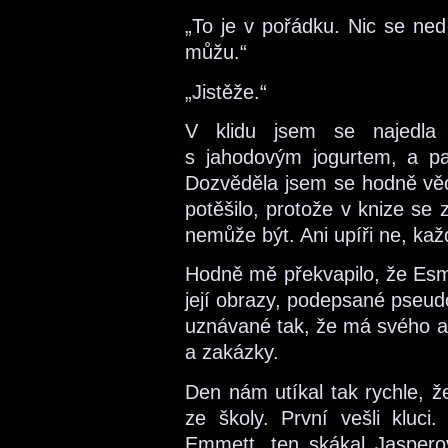
„To je v pořádku. Nic se ned
můžu.“
„Jistěže.“
V klidu jsem se najedla 
s jahodovým jogurtem, a pa
Dozvěděla jsem se hodně věcí
potěšilo, protože v knize se 
nemůže být. Ani upíři ne, ka
Hodně mě překvapilo, že Esm
její obrazy, podepsané pseud
uznávané tak, že má svého ag
a zakázky.
Den nám utíkal tak rychle, že
ze školy. První vešli kluci.
Emmett, ten skákal Jasperov