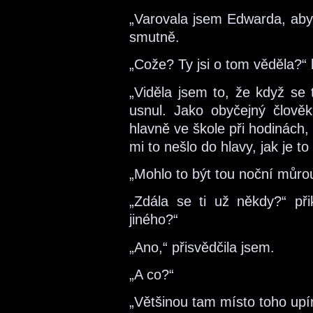
„Varovala jsem Edwarda, aby s
smutně.
„Cože? Ty jsi o tom věděla?“ 
„Viděla jsem to, že když se 
usnul. Jako obyčejný člově
hlavně ve škole při hodinách
mi to nešlo do hlavy, jak je 
„Mohlo to být tou noční můro
„Zdála se ti už někdy?“ při
jiného?“
„Ano,“ přisvědčila jsem.
„A co?“
„Většinou tam místo toho upí