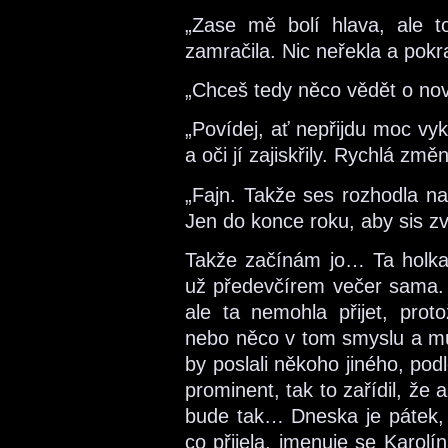
„Zase mě bolí hlava, ale to
zamračila. Nic neřekla a pokr
„Chceš tedy něco vědět o nov
„Povídej, ať nepřijdu moc vyku
a oči jí zajiskřily. Rychlá zm
„Fajn. Takže ses rozhodla na
Jen do konce roku, aby sis zvyk
Takže začínám jo… Ta holka 
už předevčírem večer sama. 
ale ta nemohla přijet, proto
nebo něco v tom smyslu a mu
by poslali někoho jiného, podl
prominent, tak to zařídil, že
bude tak… Dneska je pátek, t
co přijela, jmenuje se Karolí