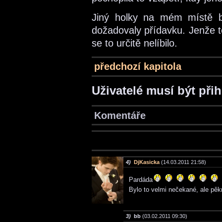
Jiný holky na mém místě by
dožadovaly přídavku. Jenže to
se to určitě nelíbilo.
předchozí kapitola
Uživatelé musí být při
Komentáře
4)
DjKasicka
(14.03.2011 21:58)
Pardáda
Bylo to velmi nečekané, ale pě
3)
bb
(03.02.2011 09:30)