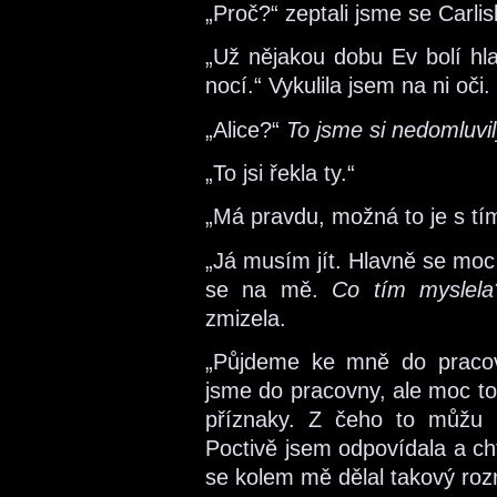
„Proč?“ zeptali jsme se Carli
„Už nějakou dobu Ev bolí hla
nocí.“ Vykulila jsem na ni oči.
„Alice?“
To jsme si nedomluvil
„To jsi řekla ty.“
„Má pravdu, možná to je s tím 
„Já musím jít. Hlavně se moc n
se na mě.
Co tím myslel
zmizela.
„Půjdeme ke mně do pracov
jsme do pracovny, ale moc to
příznaky. Z čeho to můžu 
Poctivě jsem odpovídala a ch
se kolem mě dělal takový rozru