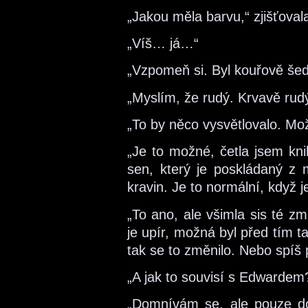
„Jakou měla barvu,“ zjišťoval
„Víš… já…“
„Vzpomeň si. Byl kouřově šed
„Myslím, že rudý. Krvavě rud
„To by něco vysvětlovalo. Mo
„Je to možné, četla jsem kn
sen, který je poskládaný z 
kravin. Je to normální, když 
„To ano, ale všimla sis té z
je upír, možná byl před tím tak
tak se to změnilo. Nebo spíš 
„A jak to souvisí s Edwardem
„Domnívám se, ale pouze d