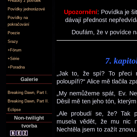
+Hlášky z povídek
Povídky jednorázové
Upozornění
: Povídka je š
Povídky na
dávají přednost nepředvíd
pokračování
Doufám, že v povídce na
Poezie
Srazy
+Fórum
7. kapit
+Série
+Poradna
„Jak to, že spí? To přeci
Galerie
poloupíři?“ Alice mě tlačila zpá
„My nemůžeme spát, Ev. Nejde
Breaking Dawn, Part I.
Děsil mě ten jeho tón, kterým 
Breaking Dawn, Part II.
Eclipse
„Ale probudí se, že? Tak p
Non-twilight
musela vědět, že mu nic n
tvorba
Nechtěla jsem to zažít znovu.