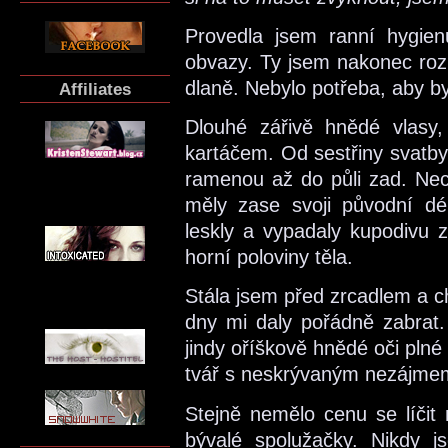
Provedla jsem ranní hygien
obvazy. Ty jsem nakonec rozm
dlaně. Nebylo potřeba, aby by
Affiliates
Dlouhé zářivě hnědé vlasy,
kartáčem. Od sestřiny svatby,
ramenou až do půli zad. Nech
měly zase svoji původní dé
leskly a vypadaly kupodivu z
horní poloviny těla.
Stála jsem před zrcadlem a ch
dny mi daly pořádně zabrat
jindy oříškově hnědé oči plné
tvář s neskrývaným nezájmem 
Stejně nemělo cenu se líčit 
bývalé spolužačky. Nikdy j