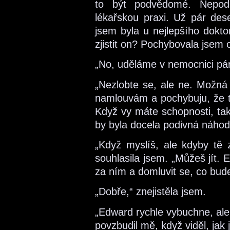
to být podvědomé. Nepodc
lékařskou praxi. Už pár dese
jsem byla u nejlepšího dokto
zjistit on? Pochybovala jsem 
„No, uděláme v nemocnici pár
„Nezlobte se, ale ne. Možná 
namlouvám a pochybuju, že 
Když vy máte schopnosti, tak
by byla docela podivná náhod
„Když myslíš, ale kdyby tě 
souhlasila jsem. „Můžeš jít. E
za ním a domluvit se, co bude
„Dobře,“ znejistěla jsem.
„Edward rychle vybuchne, ale
povzbudil mě, když viděl, jak 