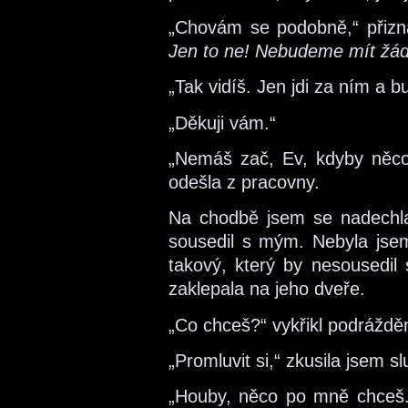
„Chovám se podobně,“ přizna
Jen to ne! Nebudeme mít žád
„Tak vidíš. Jen jdi za ním a b
„Děkuji vám.“
„Nemáš zač, Ev, kdyby něco
odešla z pracovny.
Na chodbě jsem se nadechla 
sousedil s mým. Nebyla jsem
takový, který by nesousedi
zaklepala na jeho dveře.
„Co chceš?“ vykřikl podráždě
„Promluvit si,“ zkusila jsem s
„Houby, něco po mně chceš.“