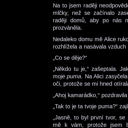
Na to jsem raději neodpovědě
mlčky, než se začínalo zas
raději domů, aby po nás n
prozváněla.
Nedaleko domu mě Alice ruko
rozhlížela a nasávala vzduch
„Co se děje?“
„Někdo tu je,“ zašeptala. Ja
moje puma
. Na Alici zasyčel
oči, protože se mi hned otíral
„Ahoj kamarádko,“ pozdravila 
„Tak to je ta tvoje puma?“ zaj
„Jasně, to byl první tvor, s
mě k vám, protože jsem by