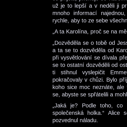
už je to lepší a v neděli ji
mnoho informací najednou, 
rychle, aby to ze sebe všechn
„A ta Karolína, proč se na mě
„Dozvěděla se o tobě od Jes
a ta se to dozvěděla od Karol
při vysvětlování se dívala p
se to ostatní dozvěděli od ost
ti stihnul vyslepičit Em
pokračovaly v chůzi. Bylo př
koho sice moc neznáte, ale 
se, abyste se spřátelili a mohl
„Jaká je? Podle toho, co
společenská holka.“ Alice
pozvednul náladu.