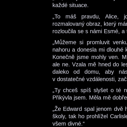
každé situace.
„To máš pravdu, Alice, 
rozmalovaný obraz, který mám 
rozloučila se s námi Esmé, a 
„Můžeme si promluvit venku?
nahoru a donesla mi dlouhé k
Konečně jsme mohly ven. Mys
ale ne. Vzala mě hned do les
daleko od domu, aby nás 
v dostatečné vzdálenosti, zač
„Ty chceš spíš slyšet o té n
Přikývla jsem. Měla mě dobře
„Že Edward spal jenom dvě ho
školy, tak ho prohlížel Carlisl
všem divné.“