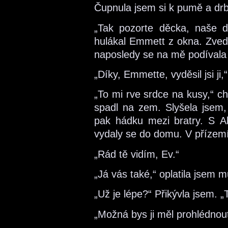
Čupnula jsem si k pumě a drba
„Tak pozorte děcka, naše d
hulákal Emmett z okna. Zved
naposledy se na mě podívala 
„Díky, Emmette, vyděsil jsi ji
„To mi rve srdce na kusy,“ ch
spadl na zem. Slyšela jsem, 
pak hádku mezi bratry. S Al
vydaly se do domu. V přízemí,
„Rád tě vidím, Ev.“
„Já vás také,“ oplatila jsem 
„Už je lépe?“ Přikývla jsem. „
„Možná bys ji měl prohlédnout,