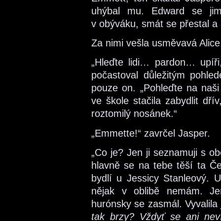
uhýbal mu. Edward se ji
v obýváku, smát se přestal 
Za nimi vešla usměvavá Alic
„Hleďte lidi… pardon… upíř
počastoval důležitým pohle
pouze on. „Pohleďte na naši
ve škole stačila zabydlit dří
roztomilý nosánek.“
„Emmette!“ zavrčel Jasper.
„Co je? Jen ji seznamuji s o
hlavně se na tebe těší ta Če
bydlí u Jessicy Stanleový. Up
nějak v oblibě nemám. Jen
hurónsky se zasmál. Vyvalila 
tak brzy? Vždyť se ani neví