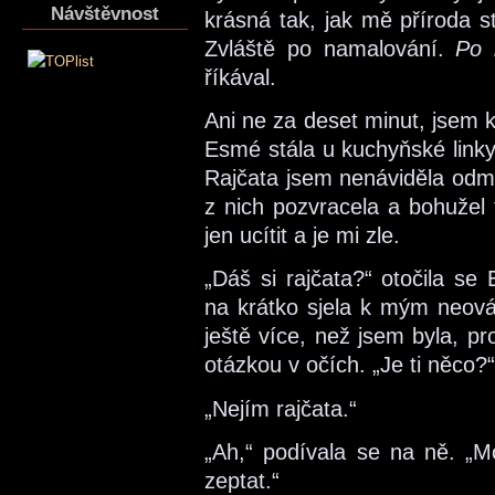
Návštěvnost
krásná tak, jak mě příroda st
Zvláště po namalování.
Po 
říkával.
Ani ne za deset minut, jsem 
Esmé stála u kuchyňské linky 
Rajčata jsem nenáviděla odmal
z nich pozvracela a bohužel t
jen ucítit a je mi zle.
„Dáš si rajčata?“ otočila s
na krátko sjela k mým neov
ještě více, než jsem byla, p
otázkou v očích. „Je ti něco?“
„Nejím rajčata.“
„Ah,“ podívala se na ně. „
zeptat.“