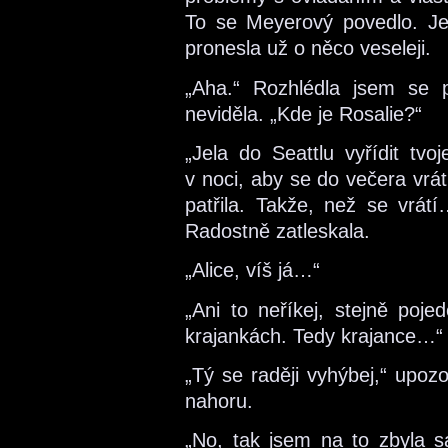
To se Meyerový povedlo. Je
pronesla už o něco veseleji.
„Aha.“ Rozhlédla jsem se 
neviděla. „Kde je Rosalie?“
„Jela do Seattlu vyřídit tvoj
v noci, aby se do večera vrát
patřila. Takže, než se vrá
Radostně zatleskala.
„Alice, víš já…“
„Ani to neříkej, stejně poje
krajankách. Tedy krajance…“
„Tý se raději vyhýbej,“ upo
nahoru.
„No, tak jsem na to zbyla s