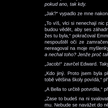
pokud ano, tak kdy.
„Jak?“ vypadlo ze mne nakon
„To víš, vlci si nenechají nic 
budou vědět, aby ses záhadně
žes tu byla,“ pokračoval Em
nespouštěl oči ze zamračen
nereagoval na moje myšlenk
a nechal toho? Jenže proč ta
„Jacob!“ zavrčel Edward. Tak
„Kdo jiný. Proto jsem byla p
tobě většina školy povídá,“ při
„A Bella to určitě potvrdila,“ 
„Zase to budeš na ni svalova
mu. Nebude se navážet do něk