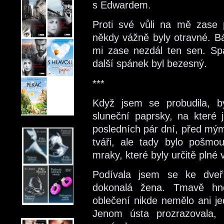
s Edwardem.
Proti své vůli na mě zase p
někdy vážně byly otravné. Bá
mi zase nezdál ten sen. Sp
další spánek byl bezesný.
***
Když jsem se probudila, b
sluneční paprsky, na které
posledních pár dní, před mým
tváři, ale tady bylo pošm
mraky, které byly určitě pln
Podívala jsem se ke dveř
dokonalá žena. Tmavě hně
oblečení nikde nemělo ani je
Jenom ústa prozrazovala,