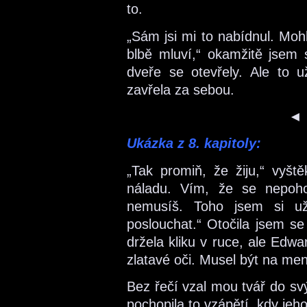
to.
„Sám jsi mi to nabídnul. Moh
blbě mluví,“ okamžitě jsem s
dveře se otevřely. Ale to 
zavřela za sebou.
◄
Ukázka z 8. kapitoly:
„Tak promiň, že žiju,“ vyš
náladu. Vím, že se nepoho
nemusíš. Toho jsem si u
poslouchat.“ Otočila jsem se
držela kliku v ruce, ale Edw
zlatavé oči. Musel být na me
Bez řečí vzal mou tvář do svý
pochopila to vzápětí, kdy jeho