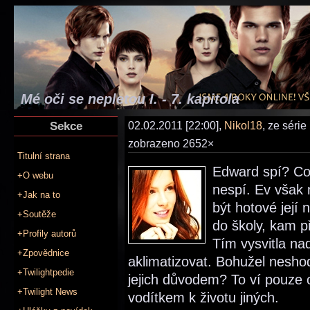
Mé oči se nepletou I. - 7. kapitola
Sekce
02.02.2011 [22:00],
Nikol18
, ze série
zobrazeno 2652×
Titulní strana
Edward spí? Cop
+O webu
nespí. Ev však 
+Jak na to
být hotové její
+Soutěže
do školy, kam p
+Profily autorů
Tím vysvitla na
+Zpovědnice
aklimatizovat. Bohužel nesho
+Twilightpedie
jejich důvodem? To ví pouze o
+Twilight News
vodítkem k životu jiných.