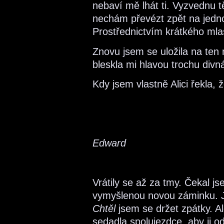
nebaví mě lhát ti. Vyzvednu tě
nechám převézt zpět na jednot
Prostřednictvím krátkého mlas
Znovu jsem se uložila na ten
bleskla mi hlavou trochu div
Kdy jsem vlastně Alici řekla,
Edward
Vrátily se až za tmy. Čekal 
vymyšlenou novou záminku. Je
Chtěl
jsem se držet zpátky. Al
sedadla spolujezdce, aby ji o