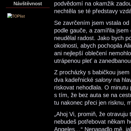
podvědomí na okamžik zadoufa
Návštěvnost
nechtěla se té představy vzdá
Se zavrčením jsem vstala od 
podle gauče, a zamířila jsem
neudělal radost. Jako bych p
okolnosti, abych pochopila Ali
ani nejlepší oblečení nemohlo
utrápenou pleť a zanedbanou
Z procházky s babičkou jsem
dva kadeřnické
salony
na hlav
riskovat nehodlala. O minutu 
s tím, že bez auta se na cest
tu nakonec přeci jen risknu, m
„Ahoj Vi, promiň, že otravuju 
nebudeš potřebovat někam ho
Angeles…“ Nenapadlo mě, jak 