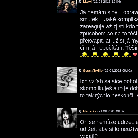
5)
Marvi
(21.08.2013 12:04)
Já nemám slov... opravdu
smutek... Jaké komplika
zareaguje až zjistí kdo 
způsobem se na to těší
překvapit, ať už si já m
čím já nepočítám. Těší
4)
SestraTwilly
(21.08.2013 09:02)
Ich vzťah sa síce pohol 
skomplikuješ a to je d
to tak rýchlo neskonči.
3)
Hanetka
(21.08.2013 08:09)
On se nemůže udržet, a
udržet, aby si to neužív
vzdají?