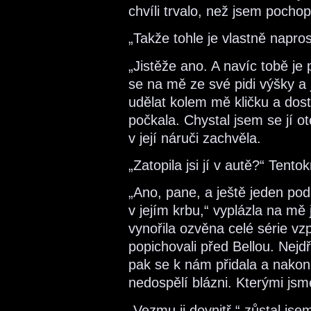
chvíli trvalo, než jsem pocho
„Takže tohle je vlastně napro
„Jistěže ano. A navíc tobě je 
se na mě ze své pidi výšky a
udělat kolem mě kličku a dos
počkala. Chystal jsem se jí ot
v její náruči zachvěla.
„Zatopila jsi jí v autě?“ Tento
„Ano, pane, a ještě jeden po
v jejím krbu,“ vyplázla na mě
vynořila ozvěna celé série v
popichovali před Bellou. Nejd
pak se k nám přidala a nakone
nedospělí blázni. Kterými jsm
„Vezmu ji dovnitř,“ zůstal jse