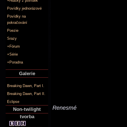
+Hlášky z povídek
Povídky jednorázové
Povídky na
pokračování
Poezie
Srazy
+Fórum
+Série
+Poradna
Galerie
Breaking Dawn, Part I.
Breaking Dawn, Part II.
Eclipse
Renesmé
Non-twilight
tvorba