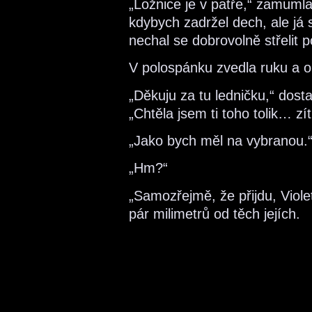
„Ložnice je v patře,“ zamumlal
kdybych zadržel dech, ale já s
nechal se dobrovolně střelit po
V polospánku zvedla ruku a o
„Děkuju za tu ledničku,“ dos
„Chtěla jsem ti toho tolik… zít
„Jako bych měl na vybranou.“
„Hm?“
„Samozřejmě, že přijdu, Viole
pár milimetrů od těch jejích.