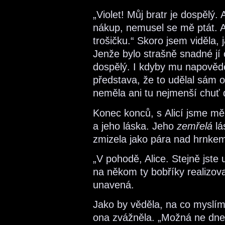
„Violet! Můj bratr je dospělý. 
nákup, nemusel se mě ptát. A
trošičku.“ Skoro jsem viděla, 
Jenže bylo strašně snadné jí 
dospělý. I kdyby mu napovědě
představa, že to udělal sám o
neměla ani tu nejmenší chuť d
Konec konců, s Alicí jsme mě
a jeho láska. Jeho
zemřelá
lá
zmizela jako pára nad hrnkem 
„V pohodě, Alice. Stejně jste
na někom ty bobříky realizovat
unavená.
Jako by věděla, na co myslím.
ona zvážněla. „Možná ne dnesk