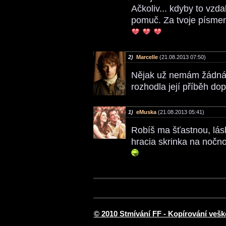
Ačkoliv... kdyby to vzda
pomuč. Za tvoje písmen
2)
Marcelle
(21.08.2013 07:50)
Nějak už nemám žádná s
rozhodla její příběh do
1)
eMuska
(21.08.2013 05:41)
Robíš ma šťastnou, lásk
hracia skrinka na nočn
© 2010 Stmívání FF - Kopírování vešk