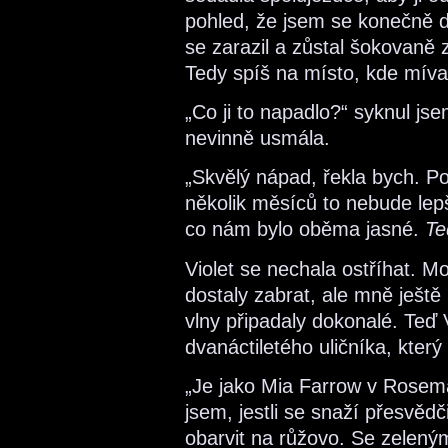
pohled, že jsem se konečně 
se zarazil a zůstal šokovaně zí
Tedy spíš na místo, kde míval
„Co ji to napadlo?“ syknul jsem.
nevinně usmála.
„Skvělý nápad, řekla bych. Po
několik měsíců to nebude lepší
co nám bylo oběma jasné.
Te
Violet se nechala ostříhat. Mo
dostaly zabrat, ale mně ješt
vlny připadaly dokonalé. Teď 
dvanáctiletého uličníka, kter
„Je jako Mia Farrow v Rosem
jsem, jestli se snaží přesvěd
obarvit na růžovo. Se zeleným