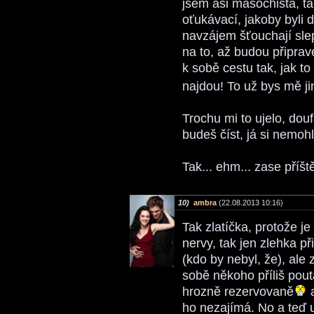
jsem asi masochista, ta
oťukávací, jakoby byli 
navzájem šťouchají sle
na to, až budou připrave
k sobě cestu tak, jak to 
najdou! To už bys mě jin
Trochu mi to ujelo, do
budeš číst, já si nemoh
Tak... ehm... zase příšt
10)
ambra
(22.08.2013 10:16)
Tak zlatíčka, protože je
nervy, tak jen zlehka 
(kdo by nebyl, že), ale 
sobě někoho příliš pout
hrozně rezervovaně
a
ho nezajímá. No a teď 