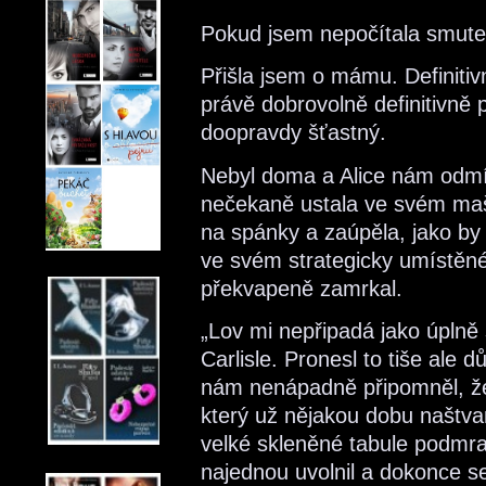
Pokud jsem nepočítala smute
Přišla jsem o mámu. Definitiv
právě dobrovolně definitivně 
doopravdy šťastný.
Nebyl doma a Alice nám odmít
nečekaně ustala ve svém maší
na spánky a zaúpěla, jako by 
ve svém strategicky umístěném
překvapeně zamrkal.
„Lov mi nepřipadá jako úplně
Carlisle. Pronesl to tiše ale 
nám nenápadně připomněl, že
který už nějakou dobu naštva
velké skleněné tabule podmr
najednou uvolnil a dokonce se