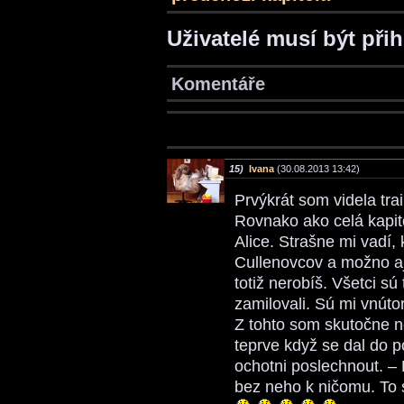
Uživatelé musí být při
Komentáře
15)
Ivana
(30.08.2013 13:42)
Prvýkrát som videla trai
Rovnako ako celá kapito
Alice. Strašne mi vadí,
Cullenovcov a možno aj
totiž nerobíš. Všetci s
zamilovali. Sú mi vnúto
Z tohto som skutočne ne
teprve když se dal do po
ochotni poslechnout. – 
bez neho k ničomu. To 