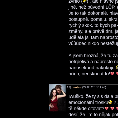
zvrtlo (
) , ale hlavně 
jiné, než původní LČP, a
Je to tak dokonalé, hla
postupně, pomalu, skrz 
rychlý skok, to bych pa
změny, ale právě tím, ja
udělala jsi tam naprosto
vůůůbec nikdo nestěžuj
A jsem hrozná, že tu za
netrpělivá a naprosto 
nanosekund nakukuju.
hřích, nerisknout to!
12)
ambra
(24.08.2013 11:46)
Iwuško, že ty sis dala 
emocionální trosku
? 
tě někde citovat?
děsí, že jim to nějak p