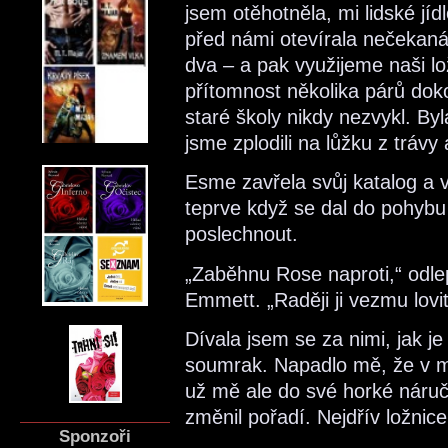
jsem otěhotněla, mi lidské jí
před námi otevírala nečekan
dva – a pak využijeme naši lož
přítomnost několika párů dok
staré školy nikdy nezvykl. Byla
jsme zplodili na lůžku z tráv
Esme zavřela svůj katalog a vs
teprve když se dal do pohybu j
poslechnout.
„Zaběhnu Rose naproti,“ odlep
Emmett. „Raději ji vezmu lov
Dívala jsem se za nimi, jak je 
soumrak. Napadlo mě, že v mn
už mě ale do své horké náruče
změnil pořadí. Nejdřív ložnic
Sponzoři