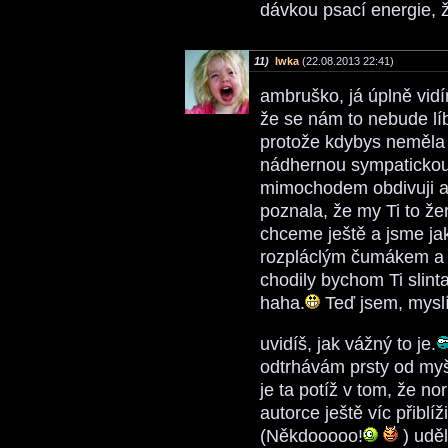
dávkou psací energie, že
11)
Iwka
(22.08.2013 22:41)
ambruško, já úplně vidí
že se nám to nebude líb
protože kdybys neměla s
nádhernou sympatickou
mimochodem obdivuji a s
poznala, že my Ti to ž
chceme ještě a jsme jak
rozpláclým čumákem a k
chodily bychom Ti slinta
haha.
Teď jsem, myslí
uvidíš, jak vážný to je.
odtrhávám prsty od myši 
je ta potíž v tom, že n
autorce ještě víc přiblí
(Někdooooo!
) uděl