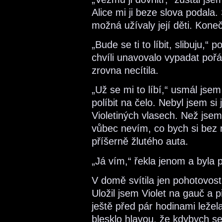
Alice mi ji beze slova podala.
možná užívaly její děti. Koneč
„Bude se ti to líbit, slibuju,“
chvíli unavovalo vypadat pořá
zrovna necítila.
„Už se mi to líbí,“ usmál jsem
políbit na čelo. Nebyl jsem si 
Violetiných vlasech. Než jsem 
vůbec nevím, co bych si bez 
příšerně žlutého auta.
„Já vím,“ řekla jenom a byla p
V domě svítila jen pohotovos
Uložil jsem Violet na gauč a 
ještě před pár hodinami ležela
blesklo hlavou, že kdybych se 