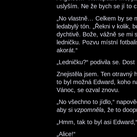
uslyším. Ne že bych se jí to c
„No vlastně… Celkem by se mi
ledabylý tón. „Řekni v kolik, 
dychtivě. Bože, vážně se mi s
ledničku. Pozvu místní fotbal
akorát.“
„Ledničku?“ podivila se. Dost
Znejistěla jsem. Ten otravný h
to byl možná Edward, koho nap
Vánoc, se ozval znovu.
„No všechno to jídlo,“ napově
aby si
vzpomněla
, že to doop
„Hmm, tak to byl asi Edward,“
„Alice!“