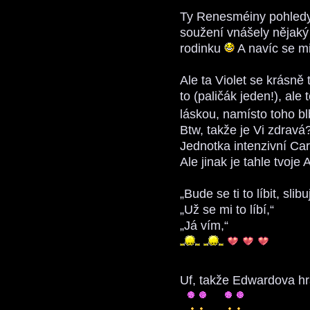
Ty Renesméiny pohledy 
soužení vnášely nějaký
rodinku
A navíc se m
Ale ta Violet se krásně
to (paličák jeden!), ale 
láskou, namísto toho b
Btw, takže je Vi zdravá
Jednotka intenzivní Ca
Ale jinak je tahle tvoje
„Bude se ti to líbit, slibu
„Už se mi to líbí,“
„Já vím,“
Uf, takže Edwardova hr