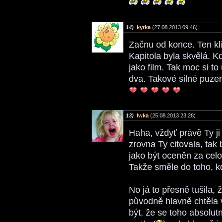
14)
kytka
(27.08.2013 09:46)
Začnu od konce. Ten klí
Kapitola byla skvělá. 
jako film. Tak moc si t
dva. Takové silné puzen
13)
Iwka
(25.08.2013 23:28)
Haha, vždyť právě Ty ji 
zrovna Ty citovala, tak 
jako být oceněn za celo
Takže směle do toho, k
No já to přesně tušila, 
původně hlavně chtěla 
být, že se toho absolu