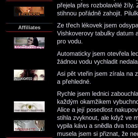
přejela přes rozbolavělé žíly
stihnou pořádně zahojit. Pilu
Ze třech lékovek jsem odsyp
Affiliates
Vishkoverovy tabulky datum a
pro vodu.
Automaticky jsem otevřela led
žádnou vodu vychladit nedala
Asi pět vteřin jsem zírala na
a přehledné.
Rychle jsem lednici zabouchla
každým okamžikem vybuchnout
Alice a její posedlost nakup
stihla zvyknout, ale když ve 
vypila kávu a snědla dva toast
musela jsem si přiznat, že 