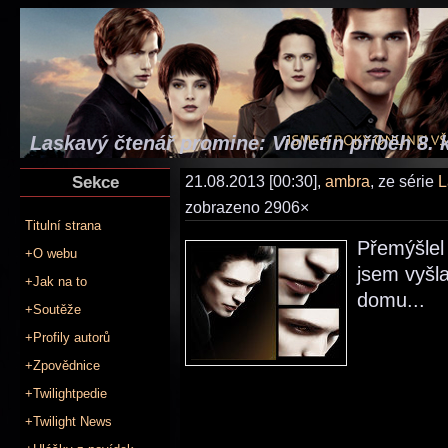
Laskavý čtenář promine: Violetin příběh 8. 
Sekce
21.08.2013 [00:30],
ambra
, ze série
L
zobrazeno 2906×
Titulní strana
Přemýšlel
+O webu
jsem vyšla
+Jak na to
domu...
+Soutěže
+Profily autorů
+Zpovědnice
+Twilightpedie
+Twilight News