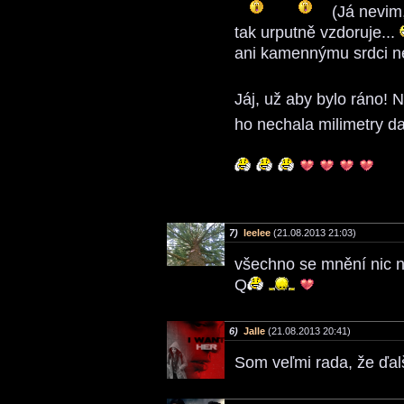
(Já nevim,
tak urputně vzdoruje...
ani kamennýmu srdci n
Jáj, už aby bylo ráno! N
ho nechala milimetry da
7)
leelee
(21.08.2013 21:03)
všechno se mnění nic n
Q
6)
Jalle
(21.08.2013 20:41)
Som veľmi rada, že ďalš