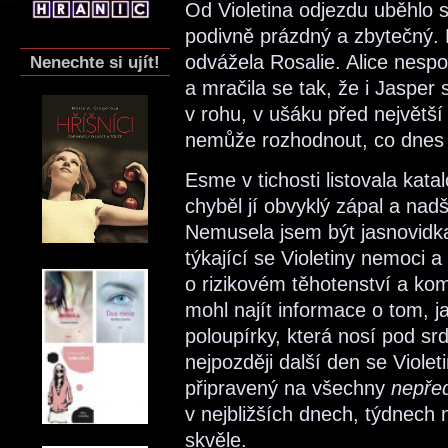
Od Violetina odjezdu uběhlo 
podivně prázdný a zbytečný. 
odvážela Rosalie. Alice nesp
Nenechte si ujít!
a mračila se tak, že i Jasper s
v rohu, v ušáku před největší
nemůže rozhodnout, co dnes 
Esme v tichosti listovala kata
chyběl jí obvyklý zápal a nad
Nemusela jsem být jasnovidka,
týkající se Violetiny nemoci 
o rizikovém těhotenství a k
mohl najít informace o tom, j
poloupírky, která nosí pod sr
nejpozději další den se Violet
připravený na všechny
nepřed
v nejbližších dnech, týdnech n
skvěle.