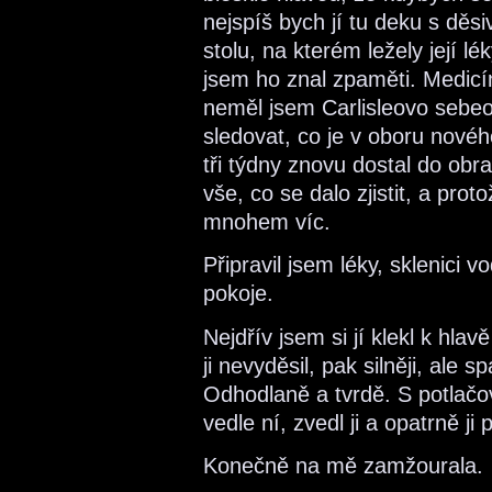
nejspíš bych jí tu deku s děs
stolu, na kterém ležely její l
jsem ho znal zpaměti. Medicín
neměl jsem Carlisleovo sebeov
sledovat, co je v oboru nového
tři týdny znovu dostal do obr
vše, co se dalo zjistit, a proto
mnohem víc.
Připravil jsem léky, sklenici v
pokoje.
Nejdřív jsem si jí klekl k hlav
ji nevyděsil, pak silněji, ale s
Odhodlaně a tvrdě. S potlač
vedle ní, zvedl ji a opatrně ji 
Konečně na mě zamžourala.