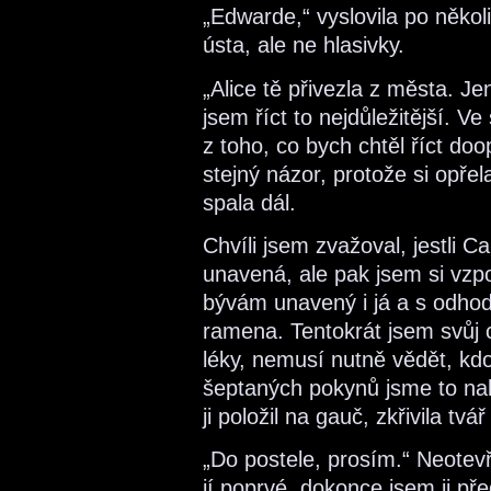
„Edwarde,“ vyslovila po několi
ústa, ale ne hlasivky.
„Alice tě přivezla z města. Je
jsem říct to nejdůležitější. Ve
z toho, co bych chtěl říct do
stejný názor, protože si opř
spala dál.
Chvíli jsem zvažoval, jestli Car
unavená, ale pak jsem si vzpo
bývám unavený i já a s odho
ramena. Tentokrát jsem svůj c
léky, nemusí nutně vědět, kd
šeptaných pokynů jsme to nak
ji položil na gauč, zkřivila tvá
„Do postele, prosím.“ Neotevř
jí poprvé, dokonce jsem ji pře