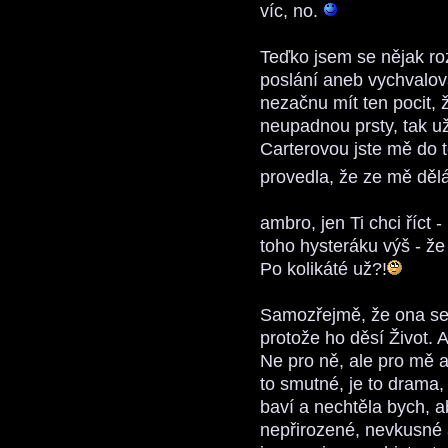
víc, no.
Teďko jsem se nějak ro
poslání aneb vychvalov
nezačnu mít ten pocit, ž
neupadnou prsty, tak už
Carterovou jste mě do
provedla, že ze mě děl
ambro, jen Ti chci říct
toho hysteráku výš - že
Po kolikáté už?!
Samozřejmě, že ona se b
protože ho děsí Život. A 
Ne pro ně, ale pro mě 
to smutné, je to drama,
baví a nechtěla bych, a
nepřirozené, nevkusné a