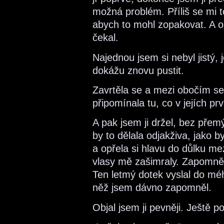
možná problém. Příliš se mi to
abych to mohl zopakovat. A o
čekal.
Najednou jsem si nebyl jistý, j
dokážu znovu pustit.
Zavrtěla se a mezi obočím se j
připomínala tu, co v jejích pr
A pak jsem ji držel, bez přem
by to dělala odjakživa, jako b
a opřela si hlavu do důlku m
vlasy mě zašimraly. Zapomněl 
Ten letmý dotek vyslal do mého
něž jsem dávno zapomněl.
Objal jsem ji pevněji. Ještě 