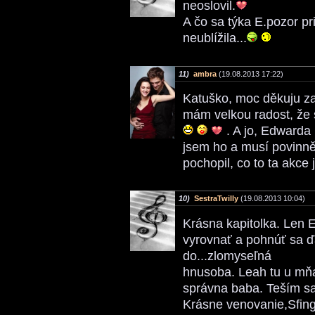
neoslovil.
A čo sa týka E.pozor pri
neublížila...
11)
ambra
(19.08.2013 17:22)
Katuško, moc děkuju za
mám velkou radost, že
. A jo, Edwarda
jsem ho a musí povinně
pochopil, co to ta akce 
10)
SestraTwilly
(19.08.2013 10:04)
Krásna kapitolka. Len 
vyrovnať a pohnúť sa ď
do...zlomyseľná
hnusoba. Leah tu u mňa
správna baba. Teším sa
Krásne venovanie,Sfing