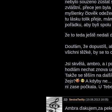
nebylo souzeno zůstat 
zvláštní, přece jen byla
myšlenky člověk odežene
tu lásku tolik přeje, má
pořádku, aby byli spolu
že to teda ještě nedali
Doufám, že dopustíš, ab
všichni těžké, by se to 
Jsi skvělá, ambro, a i p
hodlám nechat znova un
Takže se těším na další 
žejo?
A kdyby ne...
ni zase počkala. U Tebe 
12)
SestraTwilly
(19.08.2013 18:05)
Ambra ďakujem,za pekné