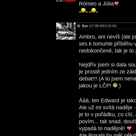
Rómeo a Júlia
6)
Bye
(17.08.2013 22:41)
Ambro, ani nevíš (ale jo
ses k tomuhle příběhu vr
nedokončené, tak je to 
Nejdřív jsem si dala so
je prostě jedním ze zá
debat!!! (A to jsem nen
jakou je LČP!
)
Ááá, ten Edward je tako
Ale už mi svítá naděje 
je to v pořádku, co cítí
povím... tak snad, dou
vypadá to nadějně!
Ale Rosalii by měl někd