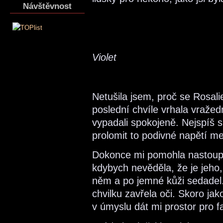
Návštěvnost
Violet
Netušila jsem, proč se Rosali
poslední chvíle vrhala vražed
vypadali spokojeně. Nejspíš s
prolomit to podivné napětí me
Dokonce mi pomohla nastoupit
kdybych nevěděla, že je jeho,
něm a po jemné kůži sedadel.
chvilku zavřela oči. Skoro ja
v úmyslu dát mi prostor pro f