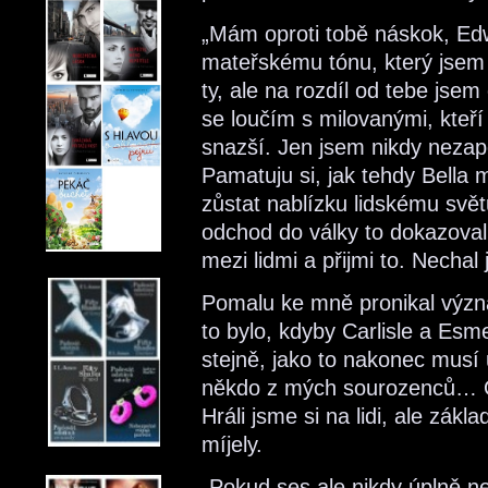
„Mám oproti tobě náskok, Edw
mateřskému tónu, který jsem o
ty, ale na rozdíl od tebe jsem
se loučím s milovanými, kteří
snazší. Jen jsem nikdy nezap
Pamatuju si, jak tehdy Bella 
zůstat nablízku lidskému svět
odchod do války to dokazoval.
mezi lidmi a přijmi to. Nechal js
Pomalu ke mně pronikal význa
to bylo, kdyby Carlisle a Esme
stejně, jako to nakonec musí 
někdo z mých sourozenců… O
Hráli jsme si na lidi, ale zák
míjely.
„Pokud ses ale nikdy úplně n