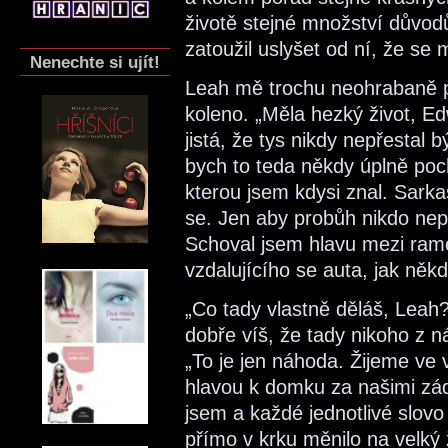
životě stejné množství důvod
zatoužil uslyšet od ní, že se
Nenechte si ujít!
Leah mě trochu neohrabaně pop
koleno. „Měla hezký život, Ed
jistá, že tys nikdy nepřestal 
bych to teda někdy úplně poch
kterou jsem kdysi znal. Sarka
se. Jen aby probůh nikdo nepo
Schoval jsem hlavu mezi rame
vzdalujícího se auta, jak někd
„Co tady vlastně děláš, Leah?
dobře víš, že tady nikoho z 
„To je jen náhoda. Žijeme ve
hlavou k domku za našimi zád
jsem a každé jednotlivé slov
přímo v krku měnilo na velký