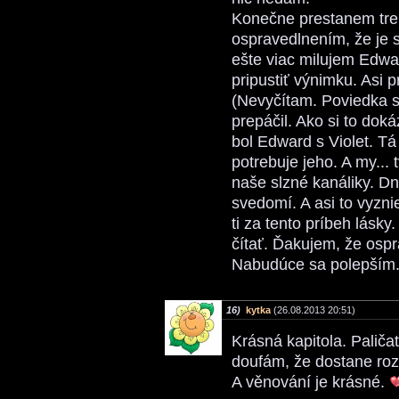
Konečne prestanem trep
ospravedlnením, že je 
ešte viac milujem Edwar
pripustiť výnimku. Asi pr
(Nevyčítam. Poviedka sa
prepáčil. Ako si to dok
bol Edward s Violet. T
potrebuje jeho. A my... 
naše slzné kanáliky. D
svedomí. A asi to vyzni
ti za tento príbeh lásky
čítať. Ďakujem, že osp
Nabudúce sa polepším.
16)
kytka
(26.08.2013 20:51)
Krásná kapitola. Paličat
doufám, že dostane roz
A věnování je krásné.