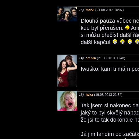
15)
Marvi
(21.08.2013 10:07)
Dlouhá pauza vůbec ne
kde byl přerušen.
Amb
si můžu přečíst další ř
další kapču!
14)
ambra
(21.08.2013 00:48)
Iwuško, kam ti mám po
13)
Iwka
(19.08.2013 21:34)
Tak jsem si nakonec da
jaký to byl skvělý nápa
že jsi to tak dokonale n
Já jim fandím od začát