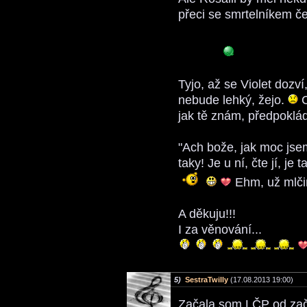
přeci se smrtelníkem č
Tyjo, až se Violet dozví
nebude lehký, žejo.
C
jak tě znám, předpokládá
"Ach bože, jak moc jse
taky! Je u ní, čte jí, j
Ehm, už mlč
A děkuju!!!
I za věnování...
5)
SestraTwilly
(17.08.2013 19:00)
Začala som LČP od zač