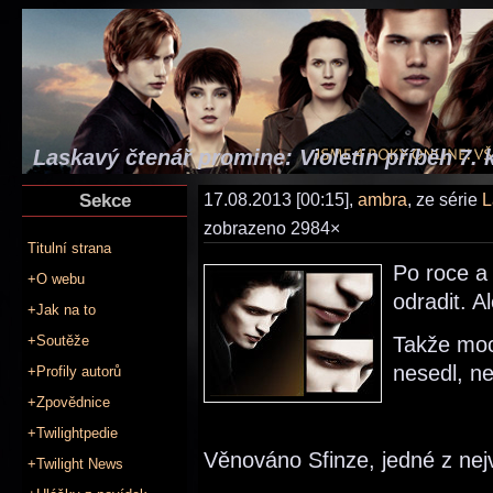
Laskavý čtenář promine: Violetin příběh 7. 
Sekce
17.08.2013 [00:15],
ambra
, ze série
L
zobrazeno 2984×
Titulní strana
Po roce a
+O webu
odradit. A
+Jak na to
+Soutěže
Takže moc
nesedl, ne
+Profily autorů
+Zpovědnice
+Twilightpedie
Věnováno Sfinze, jedné z nej
+Twilight News