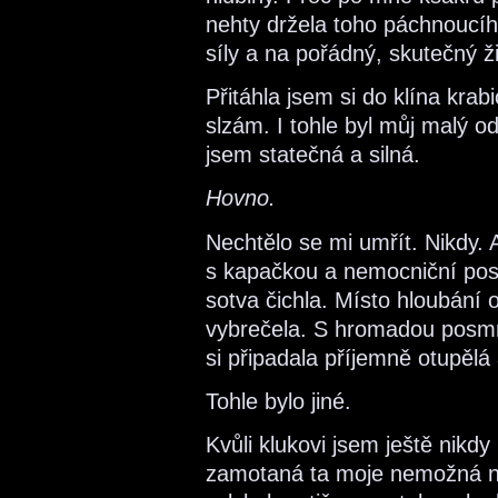
nehty držela toho páchnoucíh
síly a na pořádný, skutečný ži
Přitáhla jsem si do klína krab
slzám. I tohle byl můj malý o
jsem statečná a silná.
Hovno.
Nechtělo se mi umřít. Nikdy. An
s kapačkou a nemocniční poste
sotva čichla. Místo hloubání 
vybrečela. S hromadou posmr
si připadala příjemně otupělá
Tohle bylo jiné.
Kvůli klukovi jsem ještě nikd
zamotaná ta moje nemožná ne