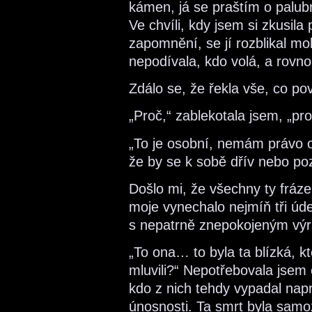
kámen, já se praštím o palub
Ve chvíli, kdy jsem si zkusila
zapomnění, se jí rozblikal mob
nepodívala, kdo volá, a rovno
Zdálo se, že řekla vše, co po
„Proč,“ zablekotala jsem, „pro
„To je osobní, nemám právo o 
že by se k sobě dřív nebo poz
Došlo mi, že všechny ty fráze
moje vynechalo nejmíň tři úd
s nepatrně znepokojeným výra
„To ona… to byla ta blízká, k
mluvili?“ Nepotřebovala jsem
kdo z nich tehdy vypadal napr
únosnosti. Ta smrt byla samo