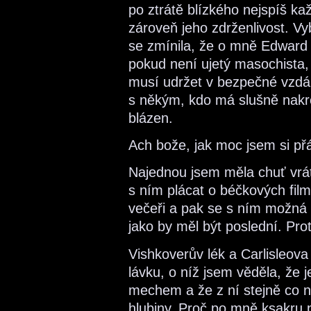
po ztrátě blízkého nejspíš kaž
zároveň jeho zdrženlivost. Vyb
se zmínila, že o mně Edward
pokud není ujetý masochista,
musí udržet v bezpečné vzdále
s někým, kdo má slušně nakr
blázen.
Ach bože, jak moc jsem si př
Najednou jsem měla chuť vráti
s ním plácat o béčkových film
večeři a pak se s ním možná 
jako by měl být poslední. Pr
Vishkoverův lék a Carlisleov
lávku, o níž jsem věděla, že 
mechem a že z ní stejně co 
hlubiny. Proč po mně ksakru 