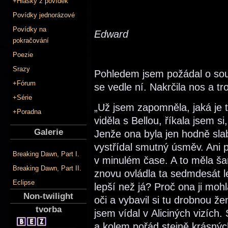
+Hlášky z povídek
Povídky jednorázové
Povídky na
Edward
pokračování
Poezie
Srazy
Pohledem jsem požádal o souh
+Fórum
se vedle ní. Nakrčila nos a tr
+Série
„Už jsem zapomněla, jaká je t
+Poradna
viděla s Bellou, říkala jsem s
Galerie
Jenže ona byla jen hodně sla
vystřídal smutný úsměv. Ani p
Breaking Dawn, Part I.
v minulém čase. A to měla ša
Breaking Dawn, Part II.
znovu ovládla ta sedmdesát let
Eclipse
lepší než já? Proč ona ji moh
Non-twilight
oči a vybavil si tu drobnou ž
tvorba
jsem vídal v Aliciných vizích
a kolem pořád stejně krásnýc