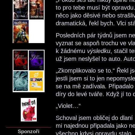
to pro tebe musí být opravdu…
něco jako děsivé nebo strašliv
dramatická, řekl bych. Vlci s
Posledních pár týdnů jsem ned
vyznat se aspoň trochu ve vla
k žádnému
výsledku
, stačil 
už jsem neslyšel to auto. Aut
„Zkomplikovalo se to.“ Řekl jse
jestli jsem si to jen nepomys
se na mě zadívala. Připadalo 
díry do levé tváře. Když jí to
„Violet…“
Schoval jsem obličej do dlaní
mi najednou připadala jako ne
Sponzoři
všechno kdysi opravdu stalo,