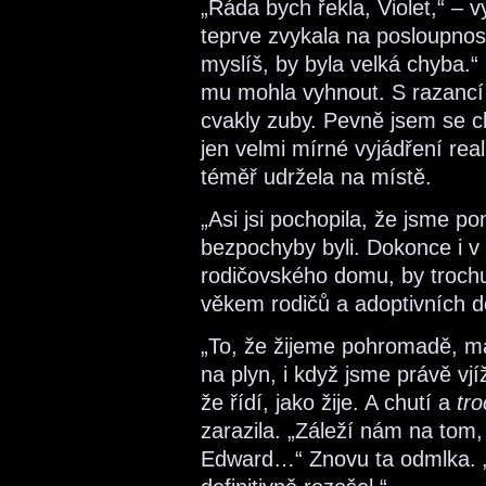
„Ráda bych řekla, Violet,“ – 
teprve zvykala na posloupnost
myslíš, by byla velká chyba.“
mu mohla vyhnout. S razancí 
cvakly zuby. Pevně jsem se ch
jen velmi mírné vyjádření real
téměř udržela na místě.
„Asi jsi pochopila, že jsme p
bezpochyby byli. Dokonce i v E
rodičovského domu, by troch
věkem rodičů a adoptivních dě
„To, že žijeme pohromadě, má
na plyn, i když jsme právě vj
že řídí, jako žije. A chutí a
tr
zarazila. „Záleží nám na tom, 
Edward…“ Znovu ta odmlka. 