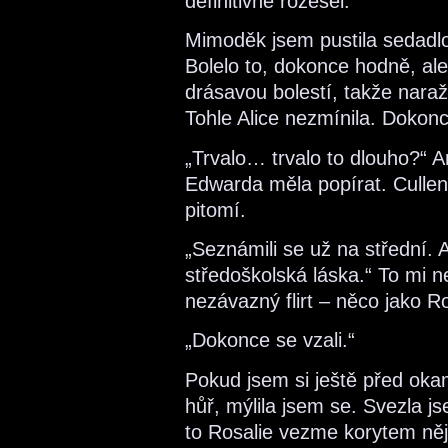
definitivně rozešel.“
Mimoděk jsem pustila sedadlo
Bolelo to, dokonce hodně, ale
drásavou bolestí, takže nara
Tohle Alice nezmínila. Dokonc
„Trvalo… trvalo to dlouho?“ 
Edwarda měla popírat. Culleno
pitomí.
„Seznámili se už na střední. 
středoškolská láska.“ To mi 
nezávazný flirt – něco jako R
„Dokonce se vzali.“
Pokud jsem si ještě před oka
hůř, mýlila jsem se. Svezla j
to Rosalie vezme korytem ně