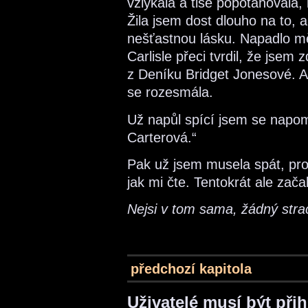
vzlykala a tiše popotahovala,
Žila jsem dost dlouho na to, ab
nešťastnou lásku. Napadlo mě
Carlisle přeci tvrdil, že jsem 
z Deníku Bridget Jonesové. A
se rozesmála.
Už napůl spící jsem se napome
Carterová.“
Pak už jsem musela spát, pro
jak mi čte. Tentokrát ale zača
Nejsi v tom sama, žádný stra
předchozí kapitola
Uživatelé musí být při