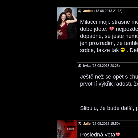
9)
ambra
(18.08.2013 21:18)
Milacci moji, strasne m
dobe jdete.
nejpozdej
dopadne, se jeste nemuz
jen prozradim, ze tenhl
srdce, takze tak
. Dek
8)
Iwka
(18.08.2013 20:26)
Ještě než se opět s ch
prvotní výkřik radosti, ž
Slibuju, že bude další, 
7)
Jalle
(18.08.2013 15:50)
Posledná veta