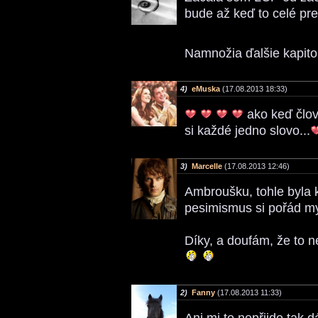
bude až keď to celé pre
Namnožia ďalšie kapito
4)
eMuska
(17.08.2013 18:33)
ako keď člov
si každé jedno slovo...
3)
Marcelle
(17.08.2013 12:46)
Ambroušku, tohle byla k
pesimismus si pořád my
Díky, a doufám, že to n
2)
Fanny
(17.08.2013 11:33)
Ani mi to nepřijde tak d