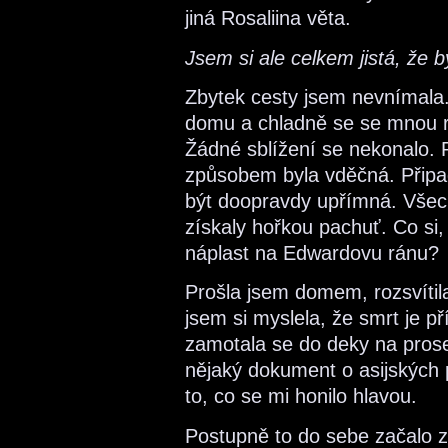
jiná Rosaliina věta.
Jsem si ale celkem jistá, že b
Zbytek cesty jsem nevnímala.
domu a chladně se se mnou roz
Žádné sblížení se nekonalo. 
způsobem byla vděčná. Připa
být doopravdy upřímná. Všechn
získaly hořkou pachuť. Co si,
náplast na Edwardovu ránu?
Prošla jsem domem, rozsvítil
jsem si myslela, že smrt je pří
zamotala se do deky na prose
nějaký dokument o asijských p
to, co se mi honilo hlavou.
Postupně to do sebe začalo 