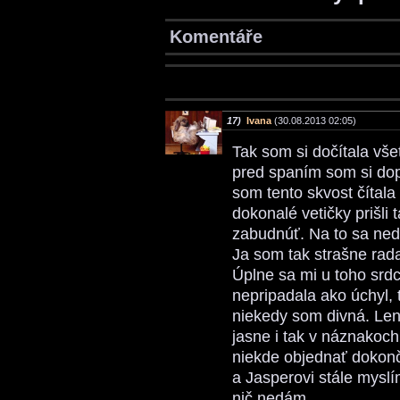
Komentáře
17)
Ivana
(30.08.2013 02:05)
Tak som si dočítala vš
pred spaním som si dop
som tento skvost čítala
dokonalé vetičky prišl
zabudnúť. Na to sa ned
Ja som tak strašne rada
Úplne sa mi u toho srdc
nepripadala ako úchyl, 
niekedy som divná. Lenže
jasne i tak v náznakoc
niekde objednať dokonče
a Jasperovi stále mysl
nič nedám.