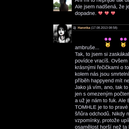
Ale jsem nadšená, že je
dopadne.
1)
Hanetka
(17.08.2013 08:58)
ambruše...
Tak, to jsem si zaskáka
povídce vracíš. Ovšem 
krásnými řečičkami o tom
kolem nás jsou smrtelní,
příběh happyend mít 
Jako já vím, ano, tak to
jen s omezeným počte
a už je nám to fuk. Ale
TOMHLE je to to pravé p
šňůra odchodů. Nikdy n
vzpomínky, protože upíř
osamělost horší než ta 