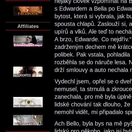
nějaký
člověk
vzpomínat na Be
s Edwardem a Bella po Edward
bytost, která si vybrala, jak 
spousta chlapů. Zaslouží si, a
Affiliates
upírů a vlků. Ale teď to nechá
A brzo, Edwarde. Co nejdřív.“
zadrženým dechem mě krátce o
polibek. Pak vstala, pohladi
rozběhla se do náruče lesa. 
drží smlouvy a auto nechala 
Vydechl jsem, opřel se o dveře
nemusel, ta strnulá a zkrouc
zanechala, pro mě byla úplně 
lidské chování tak dlouho, že
nemohl vidět, mi připadalo spr
Ach Bello, byla bys na mě py
lidský pro někoho, jako jsi byl