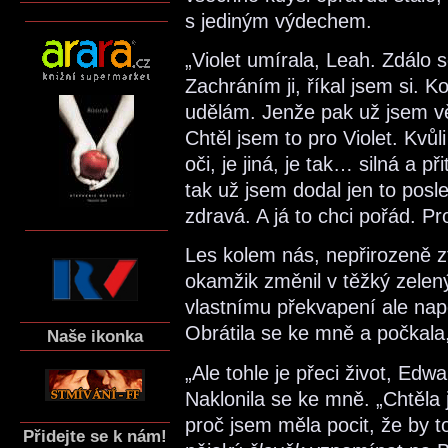
s jediným výdechem.
„Violet umírala, Leah. Zdálo 
Zachráním ji, říkal jsem si. 
udělám. Jenže pak už jsem věd
Chtěl jsem to pro Violet. Kvůl
oči, je jiná, je tak… silná a 
tak už jsem dodal jen to posle
zdravá. A já to chci pořád. Pr
Les kolem nás, nepřirozeně zt
okamžik změnil v těžký zelen
vlastnímu překvapení ale nap
Obrátila se ke mně a počkala,
Naše ikonka
„Ale tohle je přeci život, Edw
Naklonila se ke mně. „Chtěla j
proč jsem měla pocit, že by
Přidejte se k nám!