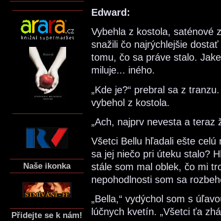
Edward:
Vybehla z kostola, saténové zb
snažili čo najrýchlejšie dost
tomu, čo sa práve stalo. Jak
miluje... iného.
„Kde je?“ prebral sa z tranzu.
vybehol z kostola.
„Ach, najprv nevesta a teraz ž
Všetci Bellu hľadali ešte cel
sa jej niečo pri úteku stalo? 
Naše ikonka
stále som mal oblek, čo mi tr
nepohodlnosti som sa rozbeh
„Bella,“ vydýchol som s úľavo
lúčnych kvetín. „Všetci ťa zh
Přidejte se k nám!