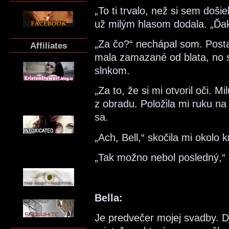
„To ti trvalo, než si sem doš
už milým hlasom dodala. „Ďa
„Za čo?“ nechápal som. Posta
Affiliates
mala zamazané od blata, no st
slnkom.
„Za to, že si mi otvoril oči. M
z obradu. Položila mi ruku na
sa.
„Ach, Bell,“ skočila mi okolo
„Tak možno nebol posledný,“ 
Bella:
Je predvečer mojej svadby. 