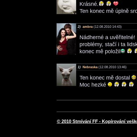
Krásné.
Ten konec mě úplně sr
2)
ambra
(12.08.2010 14:43)
Nádherné a uvěřitelné! F
problémy, stačí i ta lid
konec mě položil
1)
Nebraska
(12.08.2010 13:46)
Ten konec mě dostal
Moc hezké
© 2010 Stmívání FF - Kopírování vešk