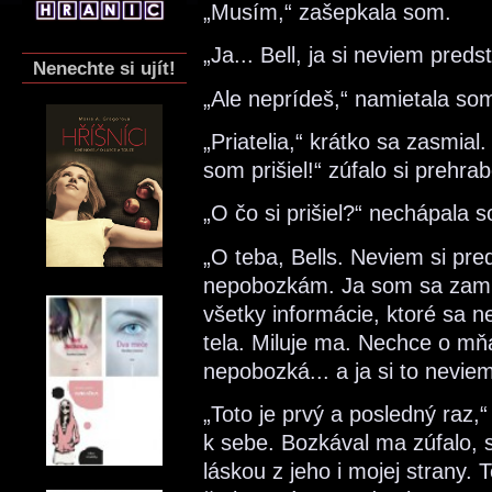
„Musím,“ zašepkala som.
„Ja... Bell, ja si neviem preds
Nenechte si ujít!
„Ale neprídeš,“ namietala som
„Priatelia,“ krátko sa zasmia
som prišiel!“ zúfalo si prehra
„O čo si prišiel?“ nechápala 
„O teba, Bells. Neviem si pre
nepobozkám. Ja som sa zamilo
všetky informácie, ktoré sa n
tela. Miluje ma. Nechce o mňa
nepobozká... a ja si to neviem
„Toto je prvý a posledný raz,“
k sebe. Bozkával ma zúfalo,
láskou z jeho i mojej strany.