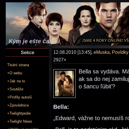
Kým je ešte čas
Sekce
12.08.2010 [13:45],
eMuska
,
Povídky
2927×
Titulní strana
Bella sa vydáva. Má
+O webu
ak sa do nej zamilu
+Jak na to
o šancu ľúbiť?
+Soutěže
+Profily autorů
+Zpovědnice
Bella:
+Twilightpedie
„Edward, vážne to nemusíš ro
+Twilight News