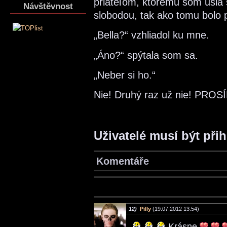
priateľom, ktorému som ušla 
Návštěvnost
slobodou, tak ako tomu bolo
„Bella?“ vzhliadol ku mne.
„Áno?“ spýtala som sa.
„Neber si ho.“
Nie! Druhý raz už nie! PROS
Uživatelé musí být při
Komentáře
12)
Pilly
(19.07.2012 13:54)
Krásne