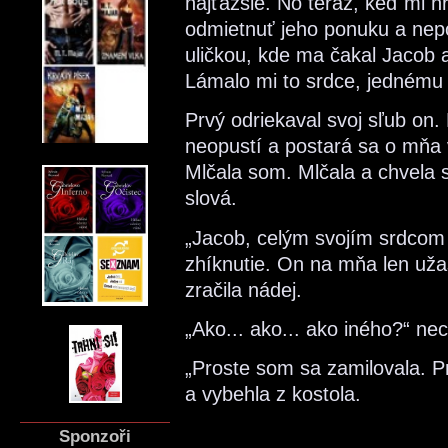
najťažšie. No teraz, keď mi 
odmietnuť jeho ponuku a nep
uličkou, kde ma čakal Jacob 
Lámalo mi to srdce, jednému 
Prvý odriekaval svoj sľub on.
neopustí a postará sa o mňa 
Mlčala som. Mlčala a chvela s
slová.
„Jacob, celým svojím srdcom 
zhíknutie. On na mňa len uža
zračila nádej.
„Ako... ako... ako iného?“ ne
„Proste som sa zamilovala. P
a vybehla z kostola.
Sponzoři