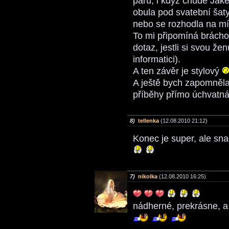
páru, i když chůdě Jake,
obula pod svatební šaty,
nebo se rozhodla na m
To mi připomíná bráchov
dotaz, jestli si svou že
informatici).
A ten závěr je stylový
A ještě bych zapomněla
příběhy přímo úchvatn
8)
tellenka
(12.08.2010 21:12)
Konec je super, ale sn
7)
nikolka
(12.08.2010 16:25)
nádherné, prekrásne, a