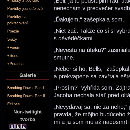
„Bell, ja to podstúpim rád. Ja
+Hlášky z povídek
nenechám v predvečer svadby 
Povídky jednorázové
Povídky na
„Ďakujem,“ zašepkala som.
pokračování
„Niet zač. Takže čo si si vybr
Poezie
s dévédéčkami.
Srazy
+Fórum
„Nevestu na úteku?“ zasmial
+Série
smutne.
+Poradna
„Neber si ho, Bells,“ zašepk
Galerie
a prekvapene sa zavŕtala ešt
„Prosím?“ vyhŕkla som. Zajt
Breaking Dawn, Part I.
Jacoba nechala stáť pred olt
Breaking Dawn, Part II.
Eclipse
„Nevydávaj sa, nie za neho,“
Non-twilight
pravda, že môjho budúceho ž
tvorba
mi a ja som mu až nadosmrti