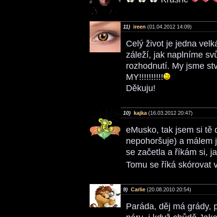
11)
ireen
(01.04.2012 14:09)
Celý život je jedna vel
záleží, jak naplníme sv
rozhodnutí. My jsme stv
MY!!!!!!!!!!
Děkuju!
10)
kajka
(16.03.2012 20:47)
eMusko, tak jsem si tě 
nepohoršuje) a málem j
se začetla a říkám si, 
Tomu se říká skórovat v 
9)
Carlie
(20.08.2010 20:54)
Paráda, děj má grády, 