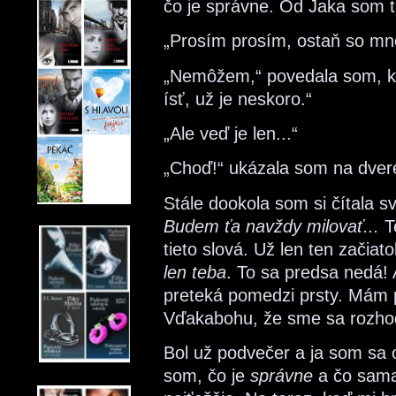
čo je správne. Od Jaka som t
„Prosím prosím, ostaň so mn
„Nemôžem,“ povedala som, ke
ísť, už je neskoro.“
„Ale veď je len...“
„Choď!“ ukázala som na dver
Stále dookola som si čítala s
Budem ťa navždy milovať...
Te
tieto slová. Už len ten začiat
len teba
. To sa predsa nedá! 
preteká pomedzi prsty. Mám 
Vďakabohu, že sme sa rozhodl
Bol už podvečer a ja som sa 
som, čo je
správne
a čo sam