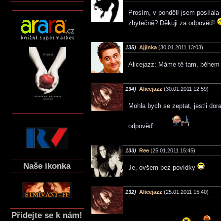
Prosím, v pondělí jsem posílala
zbytečně? Děkuji za odpověď!
135)
Ajjinka
(30.01.2011 13:03)
Alicejazz: Máme tě tam, během
134)
Alicejazz
(30.01.2011 12:59)
Mohla bych se zeptat, jestli do
odpověď
133)
Ree
(25.01.2011 15:45)
Naše ikonka
Je, ovšem bez povídky
132)
Alicejazz
(25.01.2011 15:40)
Přidejte se k nám!