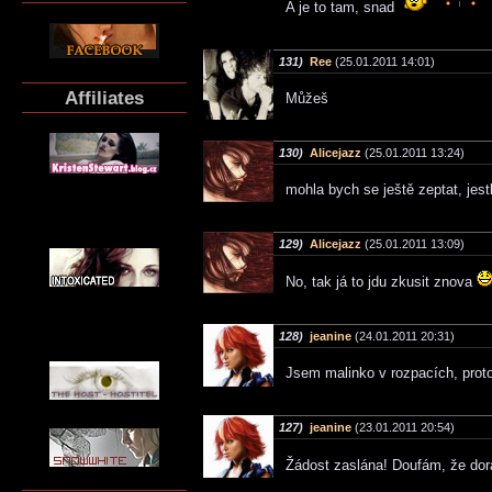
A je to tam, snad
131)
Ree
(25.01.2011 14:01)
Affiliates
Můžeš
130)
Alicejazz
(25.01.2011 13:24)
mohla bych se ještě zeptat, jest
129)
Alicejazz
(25.01.2011 13:09)
No, tak já to jdu zkusit znova
128)
jeanine
(24.01.2011 20:31)
Jsem malinko v rozpacích, proto
127)
jeanine
(23.01.2011 20:54)
Žádost zaslána! Doufám, že doraz