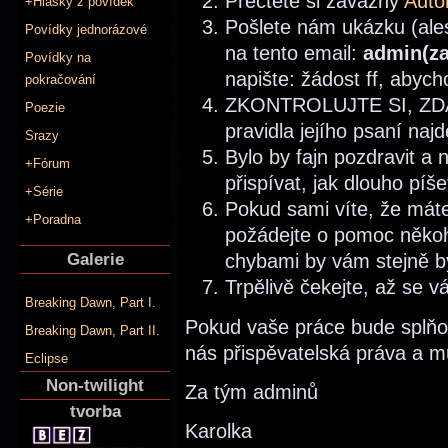
Přečtěte si závazný
Auto
+Hlášky z povídek
Pošlete nám ukázku (ales
Povídky jednorázové
na tento email:
admin(za
Povídky na
napište: žádost ff, abych
pokračování
ZKONTROLUJTE SI, ZD
Poezie
pravidla jejího psaní naj
Srazy
Bylo by fajn pozdravit a
+Fórum
přispívat, jak dlouho píš
+Série
Pokud sami víte, že máte 
+Poradna
požádejte o pomoc něko
Galerie
chybami by vám stejně b
Trpělivě čekejte, až se 
Breaking Dawn, Part I.
Pokud vaše práce bude splňov
Breaking Dawn, Part II.
nás přispěvatelská práva a mů
Eclipse
Non-twilight
Za tým adminů
tvorba
Karolka