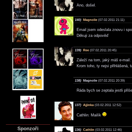
Ano, došel.
140)
Magnolie
(07.02.2011 21:11)
Email jsem odeslala znovu i sp
Děkuji za odpověď
139)
Ree
(07.02.2011 20:45)
Záleží na tom, jaký máš e-mail.
Krom toho, ty nejsi přihlášená, 
138)
Magnolie
(07.02.2011 20:39)
Ráda bych se zeptala jestli přiš
137)
Ajjinka
(03.02.2011 12:52)
Cathlin: Mailík
Sponzoři
136)
Cathlin
(03.02.2011 12:46)