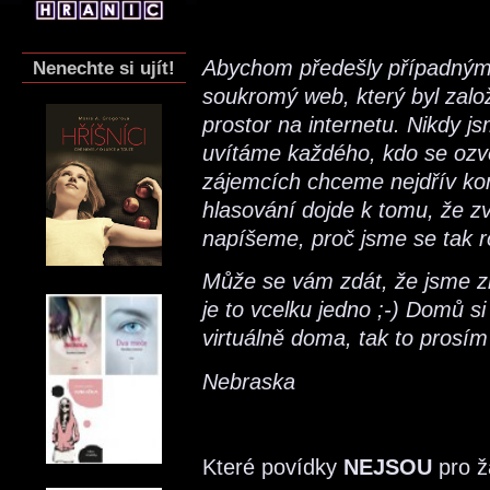
Abychom předešly případným 
Nenechte si ujít!
soukromý web, který byl zalo
prostor na internetu. Nikdy j
uvítáme každého, kdo se ozve 
zájemcích chceme nejdřív kon
hlasování dojde k tomu, že zví
napíšeme, proč jsme se tak r
Může se vám zdát, že jsme zl
je to vcelku jedno ;-) Domů 
virtuálně doma, tak to prosím
Nebraska
Které povídky
NEJSOU
pro ž