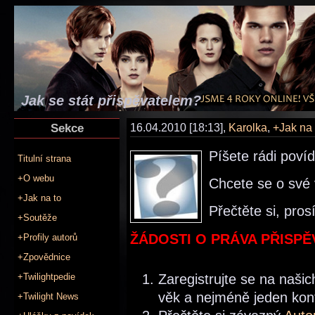
Jak se stát přispěvatelem?
Sekce
16.04.2010 [18:13],
Karolka
,
+Jak na 
Píšete rádi povíd
Titulní strana
+O webu
Chcete se o své 
+Jak na to
Přečtěte si, pros
+Soutěže
ŽÁDOSTI O PRÁVA PŘISPĚV
+Profily autorů
+Zpovědnice
+Twilightpedie
Zaregistrujte se na našic
věk a nejméně jeden kon
+Twilight News