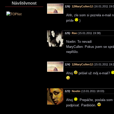
Návštěvnost
126)
12MaryCullen12
(16.01.2011 19:
Ahh, zle som si pozrela e-mail 
príde
)
125)
Ree
(15.01.2011 19:38)
Noelin: To nevadí
MaryCullen: Pokus jsem se sprá
nepřišlo.
124)
12MaryCullen12
(15.01.2011 19:
Ahoj
prišiel už môj e-mail?
123)
Noelin
(13.01.2011 18:03)
Ahoj
. Prepáčte, poslala som
podpísať. Pardóóón.