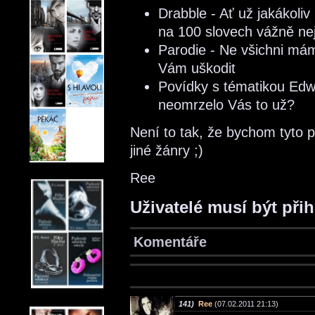
Drabble - Ať už jakákoliv
na 100 slovech vážně nej
Parodie - Ne všichni má
Vám uškodit
Povídky s tématikou Ed
neomrzelo Vás to už?
Není to tak, že bychom tyto 
jiné žánry ;)
Ree
Uživatelé musí být při
Komentáře
141)
Ree
(07.02.2011 21:13)