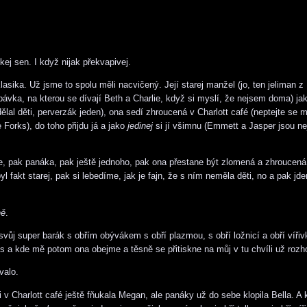
kej sen. I když nijak překvapivej.
sika. Už jsme to spolu měli nacvičený. Její starej manžel (jo, ten jeliman z 
ávka, na kterou se dívají Beth a Charlie, když si myslí, že nejsem doma) ja
udělal děti, perverzák jeden), ona sedí zhroucená v Charlott café (neptejte se 
Forks), do toho přijdu já a jako
jedinej
si jí všimnu (Emmett a Jasper jsou ne
e, pak panáka, pak ještě jednoho, pak ona přestane být zlomená a zhroucená
 byl fakt starej, pak si lebedíme, jak je fajn, že s ním neměla děti, no a pak 
ně
.
ůj super barák s obřím obývákem s obří plazmou, s obří ložnicí a obří vířiv
 a kde mě potom ona obejme a těsně se přitiskne na můj v tu chvíli už rozho
valo.
 v Charlott café ještě fňukala Megan, ale panáky už do sebe klopila Bella. A