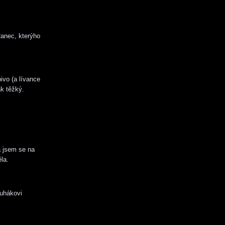
anec, kterýho
ivo (a lívance
ak těžký.
a jsem se na
la.
ruhákovi