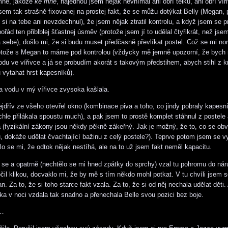
mně, jakože
ke mně
, najednou jsem nějak nevnímal ani obří telku, ani obří víř
jsem tak strašně fixovanej na prostej fakt, že se můžu dotýkat Belly (Megan, 
 si na tebe ani nevzdechnul), že jsem nějak ztratil kontrolu, a když jsem se p
 pořád ten přiblblej šťastnej úsměv (protože jsem jí to udělal čtyřikrát, než jsem
za sebe), došlo mi, že si budu muset předčasně převlíkat postel. Což se mi no
rotože s Megan to máme pod kontrolou (vždycky mě jemně upozorní, že bych
odu ve vířivce a já se probudím akorát s takovým předstihem, abych stihl z 
 vytahat hrst kapesníků).
a vodu v mý vířivce zvysoka kašlala.
jdřív ze všeho otevřel okno (kombinace piva a toho, co jindy pobraly kapesn
chle přilákala spoustu much), a pak jsem to prostě komplet stáhnul z postele
a (fyzikální zákony jsou někdy pěkně zákeřný. Jak je možný, že to, co se obv
, dokáže udělat čvachtající bažinu z celý postele?). Teprve potom jsem se v
lo se mi, že odtok nějak nestíhá, ale na to už jsem fakt neměl kapacitu.
 se a opatrně (nechtělo se mi hned zpátky do sprchy) vzal tu pohromu do nár
čil klikou, docvaklo mi, že by mě s tím někdo mohl potkat. V tu chvíli jsem 
n. Za to, že si toho starce fakt vzala. Za to, že si od něj nechala udělat děti.
ska v noci vzdala tak snadno a přenechala Belle svou pozici bez boje.
i…