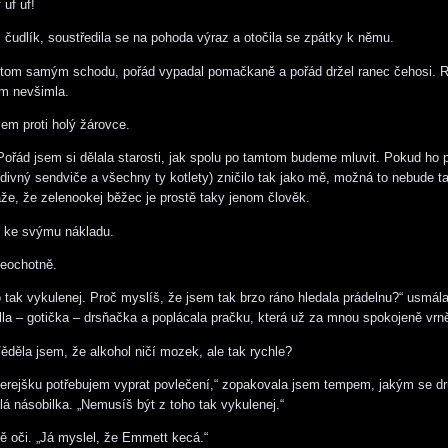
 uf uf!
čudlík, soustředila se na pohoda výraz a otočila se zpátky k němu.
 tom samým schodu, pořád vypadal pomačkaně a pořád držel ranec čehosi. R
ím nevšimla.
em proti holý žárovce.
Pořád jsem si dělala starosti, jak spolu po tamtom budeme mluvit. Pokud ho p
 divný sendviče a všechny ty kotlety) zničilo tak jako mě, možná to nebude t
e, že zelenookej běžec je prostě taky jenom člověk.
d ke svýmu nákladu.
neochotně.
 tak vykulenej. Proč myslíš, že jsem tak brzo ráno hledala prádelnu?“ usmál
lla – gotička – drsňačka a poplácala pračku, která už za mnou spokojeně vrně
ěděla jsem, že alkohol ničí mozek, ale tak rychle?
erejšku potřebujem vyprat povlečení,“ zopakovala jsem tempem, jakým se d
lá násobilka. „Nemusíš být z toho tak vykulenej.“
mě oči. „Já myslel, že Emmett kecá.“