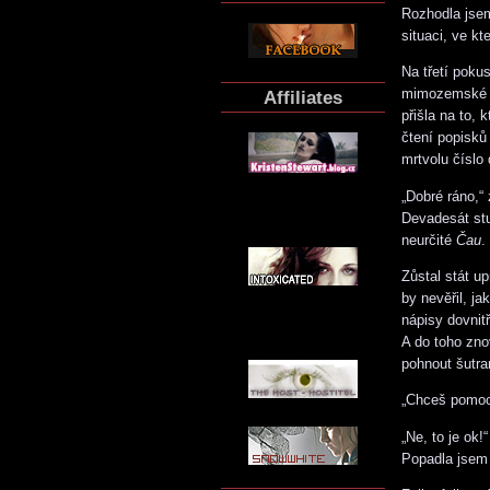
Rozhodla jsem
situaci, ve k
Na třetí poku
mimozemské by
Affiliates
přišla na to,
čtení popisků
mrtvolu číslo 
„Dobré ráno,“
Devadesát stu
neurčité
Čau
.
Zůstal stát up
by nevěřil, ja
nápisy dovnit
A do toho znov
pohnout šutr
„Chceš pomoct
„Ne, to je ok
Popadla jsem 