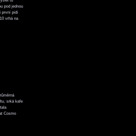
slel tu
ou pod jednou
první pidi
210 vrhá na
průměrná
ltu, srká kafe
tala
vat Cosmo