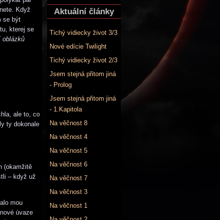
enete. Když
Aktuální články
m se být
tu, kterej se
Tichý vidiecky život 3/3
 oblázků
Nové edície Twilight
Tichý vidiecky život 2/3
Jsem stejná přitom jiná
- Prolog
Jsem stejná přitom jiná
- 1.Kapitola
la, ale to, co
Na věčnost 8
ly ty dokonale
Na věčnost 4
Na věčnost 5
Na věčnost 6
n (okamžitě
tli – když už
Na věčnost 7
Na věčnost 3
valo mou
Na věčnost 1
řinové úvaze
Na věčnost 2