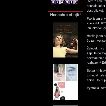
jsem z celé t
nechala ležet
dost blízko).
Nenechte si ujít!
Pak jsem si vl
sprše (FUJKY!
jen jako ve v
Hodila jsem n
že
tam venku
Žaludek mi zn
zaplula do svý
nezcvoknout 
rozhozený Ed
Sotva mi hlavo
to nedali, ale
sprše. Jo, fuj
Vystrčila jse