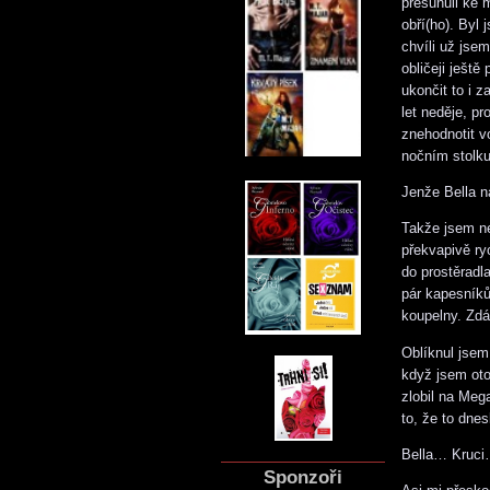
přesunuli ke 
obří(ho). Byl 
chvíli už jsem
obličeji ještě
ukončit to i 
let neděje, p
znehodnotit v
nočním stolku
Jenže Bella n
Takže jsem ne
překvapivě ry
do prostěradl
pár kapesníků
koupelny. Zdá
Oblíknul jsem
když jsem oto
zlobil na Mega
to, že to dne
Bella… Kruc
Sponzoři