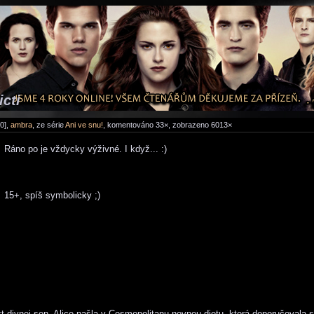
icti
0],
ambra
, ze série
Ani ve snu!
, komentováno 33×, zobrazeno 6013×
Ráno po je vždycky výživné. I když... :)
15+, spíš symbolicky ;)
kt divnej sen. Alice našla v Cosmopolitanu novnou dietu, která doporučovala s