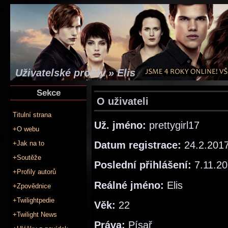
Uživatelské profily » Elis
Sekce
O uživateli
Titulní strana
Už. jméno:
prettygirl17
+O webu
Datum registrace:
24.2.201
+Jak na to
+Soutěže
Poslední přihlášení:
7.11.2
+Profily autorů
Reálné jméno:
Elis
+Zpovědnice
+Twilightpedie
Věk:
22
+Twilight News
Práva:
Písař