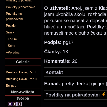
+Hlášky z povídek
Povídky jednorázové
O uživateli:
Ahoj, jsem z Kladn
jsem ukončila školu, rozhodla 
Povídky na
pokračování
pokusím se napsat a dopsat 
Poezie
hlavě a na počítači. Povídky 
nemuseli moc dlouho čekat a 
Srazy
+Fórum
Podpis:
pg17
+Série
Články:
13
+Poradna
Komentáře:
26
Galerie
Kontakt
Breaking Dawn, Part I.
Breaking Dawn, Part II.
E-mail:
pretty [tečka] ginger
Eclipse
Non-twilight
Povídky na pokračování
tvorba