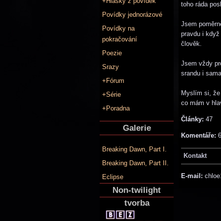
+Hlášky z povídek
toho ráda po
Povídky jednorázové
Jsem poměrně 
Povídky na
pravdu i když 
pokračování
člověk.
Poezie
Jsem vždy pro
Srazy
srandu i sama
+Fórum
Myslím si, že
+Série
co mám v hlav
+Poradna
Články:
47
Galerie
Komentáře:
Breaking Dawn, Part I.
Kontakt
Breaking Dawn, Part II.
E-mail:
chloe
Eclipse
Non-twilight
tvorba