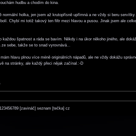
slouchám hudbu a chodím do kina.
normální holka, jen jsem až krutopřísně upřímná a ne vždy si beru servítky
bolí. Chybí mi totiž takový ten filtr mezi hlavou a pusou. Jinak jsem ale cel
 každou špatnost a ráda se bavím. Někdy i na úkor někoho jiného, ale dokáž
 ze sebe, takže se to snad vyrovnává...
 mám hlavu plnou více méně originálních nápadů, ale ne vždy dokážu správně
ě na stránky, ale každý přeci nějak začínal.:-D
6
123456789 [zavináč] seznam [tečka] cz