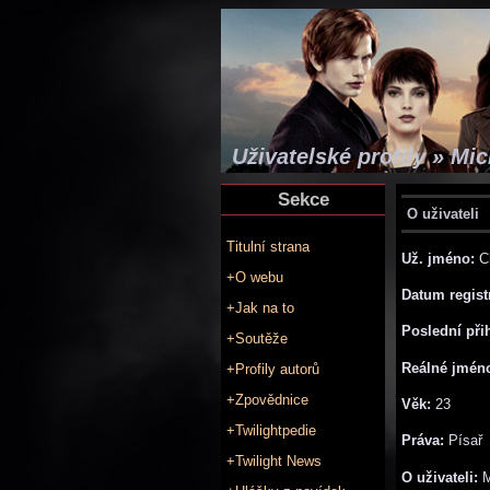
Uživatelské profily » Mi
Sekce
O uživateli
Titulní strana
Už. jméno:
C
+O webu
Datum regist
+Jak na to
Poslední při
+Soutěže
Reálné jmén
+Profily autorů
+Zpovědnice
Věk:
23
+Twilightpedie
Práva:
Písař
+Twilight News
O uživateli:
M