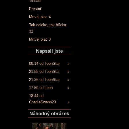
14.časť
Prestať
Mrtvej plac 4
Tak daleko, tak blízko
32
Mrtvej plac 3
Napsali jste
00:14 od TeenStar
»
21:55 od TeenStar
»
21:36 od TeenStar
»
17:59 od ireen
»
18:44 od
CharlieSwann23
»
Náhodný obrázek