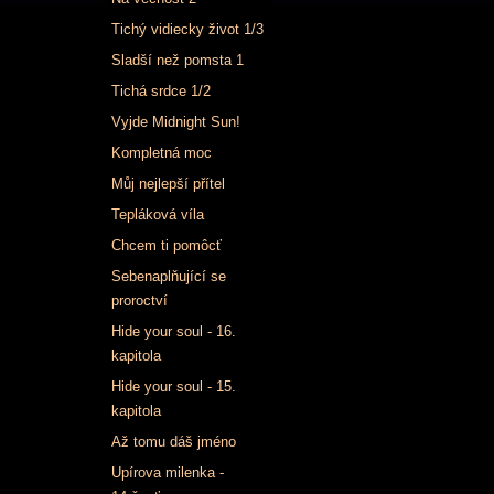
Tichý vidiecky život 1/3
Sladší než pomsta 1
Tichá srdce 1/2
Vyjde Midnight Sun!
Kompletná moc
Můj nejlepší přítel
Tepláková víla
Chcem ti pomôcť
Sebenaplňující se
proroctví
Hide your soul - 16.
kapitola
Hide your soul - 15.
kapitola
Až tomu dáš jméno
Upírova milenka -