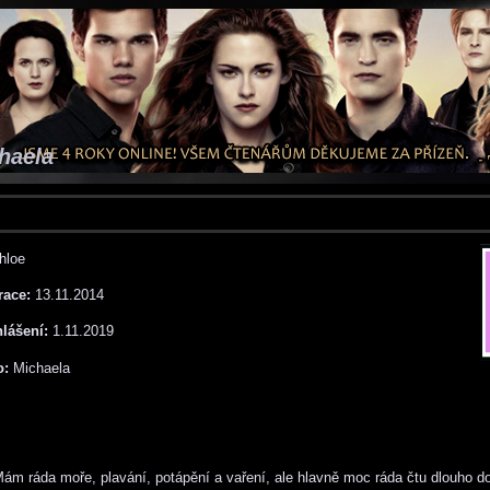
chaela
hloe
race:
13.11.2014
hlášení:
1.11.2019
o:
Michaela
ám ráda moře, plavání, potápění a vaření, ale hlavně moc ráda čtu dlouho d