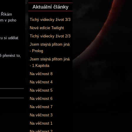
Aktuální články
. Říkám
Tichý vidiecky život 3/3
kem v poho
Nové edície Twilight
Tichý vidiecky život 2/3
u si udělat
Jsem stejná přitom jiná
- Prolog
 přenést to,
Jsem stejná přitom jiná
- 1.Kapitola
Na věčnost 8
Na věčnost 4
Na věčnost 5
Na věčnost 6
Na věčnost 7
Na věčnost 3
Na věčnost 1
Na věčnost 2