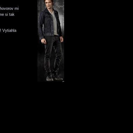
zhovorov mi
me si tak
! Vytiahla