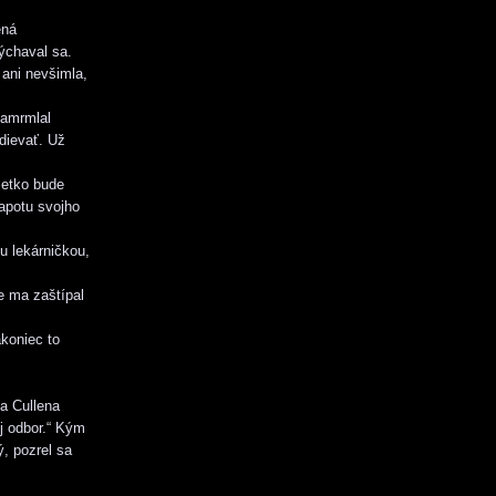
ená
dýchaval sa.
 ani nevšimla,
zamrmlal
dievať. Už
šetko bude
apotu svojho
u lekárničkou,
e ma zaštípal
akoniec to
ea Cullena
j odbor.“ Kým
ý, pozrel sa