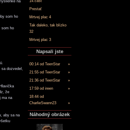
14.časť
myšlienke na
Prestať
koby som ho
Mrtvej plac 4
Tak daleko, tak blízko
by som ho
32
Mrtvej plac 3
Napsali jste
ú.
00:14 od TeenStar
»
m sa dozvedel,
21:55 od TeenStar
»
21:36 od TeenStar
»
Hlavička
17:59 od ireen
»
dz, že
18:44 od
j ma na
CharlieSwann23
»
Náhodný obrázek
u
, aby sa na
všetku