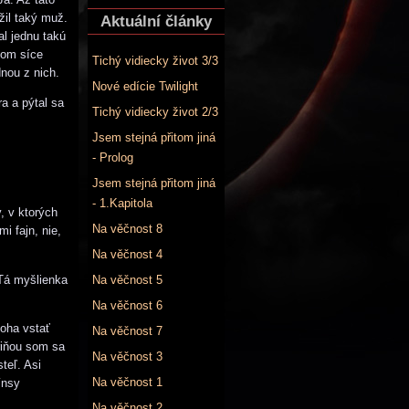
žil taký muž.
Aktuální články
al jednu takú
ňom síce
Tichý vidiecky život 3/3
dnou z nich.
Nové edície Twilight
ra a pýtal sa
Tichý vidiecky život 2/3
Jsem stejná přitom jiná
- Prolog
Jsem stejná přitom jiná
- 1.Kapitola
, v ktorých
Na věčnost 8
i fajn, nie,
Na věčnost 4
 Tá myšlienka
Na věčnost 5
Na věčnost 6
loha vstať
Na věčnost 7
riňou som sa
Na věčnost 3
teľ. Asi
Na věčnost 1
ínsy
Na věčnost 2