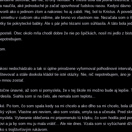
 naučila, aké jednoduché je začať opovrhovať ľudskou rasou. Kedysi dávno 
orili ako o jedinom zlom a nakoniec ho aj zabili. Hej, bol to Kristus. A poved
 smietku v cudzom oku vidíme, ale brvno vo vlastnom nie. Nezačala som o 
tky tie pokrytecké babky. Ale s pár jeho tézami som súhlasila. A táto bola je
osteli. Otec okolo mňa chodil dobre že nie po špičkách, nosil mi jedlo z bist
nepotrebujem.
som.
kosi nedochádzalo a tak si úplne prirodzene vyformoval polhodinové intervaly
tevovať a stále dookola kládol tie isté otázky. Nie, nič nepotrebujem, áno je m
o mnou zostať.
točne únavné, až som si pomyslela, že v tej škole mi možno bude aj lepšie.
desila. Siahla som si na čelo, ale nemala som teplotu...
ké. Po tom, čo som spala kedy sa mi chcelo a ako dlho sa mi chcelo, bola ú
ký výkon. Vlastne ani neviem, ako som vstala, umyla sa a učesala. Pred sk
yslela. Vyberanie oblečenia mi pripomenulo tú kôpku, čo som hodila pod pos
kovi a ja by som mu ju mala vrátiť... Ale nie dnes. Vzala som si vyšúchané dž
ičko s trojštvrťovým rukávom.