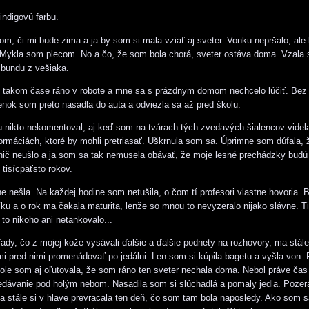
indigovú farbu.
m, či mi bude zima a ja by som si mala vziať aj sveter. Vonku nepršalo, ale
Mykla som plecom. No a čo, že som bola chorá, sveter ostáva doma. Vzala 
bundu z vešiaka.
o takom čase ráno v robote a mne sa s prázdnym domom nechcelo lúčiť. Bez
enok som preto nasadla do auta a odviezla sa až pred školu.
 nikto nekomentoval, aj keď som na tvárach tých zvedavých šialencov videl
ormáciách, ktoré by mohli pretriasať. Uškrnula som sa. Úprimne som dúfala, 
č neušlo a ja som sa tak nemusela obávať, že moje lesné prechádzky budú r
tisícpäťsto rokov.
e nešla. Na každej hodine som netušila, o čom tí profesori vlastne hovoria. 
íku a o rok ma čakala maturita, lenže so mnou to nevyzeralo nijako slávne. T
 to nikoho ani netankovalo...
ľady, čo z mojej kože vysávali ďalšie a ďalšie podnety na rozhovory, ma stále
i pred nimi promenádovať po jedálni. Len som si kúpila bagetu a vyšla von. 
ole som aj oľutovala, že som ráno ten sveter nechala doma. Nebol práve čas
dávanie pod holým nebom. Nasadila som si slúchadlá a pomaly jedla. Pozer
 a stále si v hlave prevracala ten deň, čo som tam bola naposledy. Ako som s