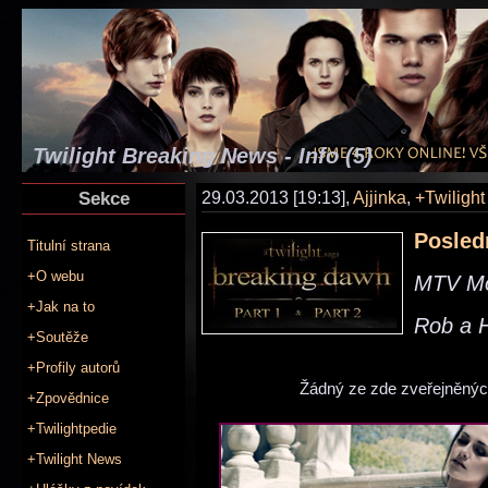
Twilight Breaking News - Info (5)
Sekce
29.03.2013 [19:13],
Ajjinka
,
+Twiligh
Posled
Titulní strana
+O webu
MTV Mo
+Jak na to
Rob a H
+Soutěže
+Profily autorů
Žádný ze zde zveřejněných
+Zpovědnice
+Twilightpedie
+Twilight News