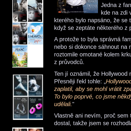
Jedna z fan
kde na zdi 
kterého bylo napsáno, že se t
když se zeptáte některého z 
A protože to byla správná fan
nebo si dokonce sáhnout na 
roztomile omotané kolem krku
z průvodců.
Ten jí oznámil, že Hollywood m
Přesněji řekl tohle: „
Hollywood
zaplatil, aby se mohl vrátit zp
To bylo poprvé, co jsme něk
udělali.
"
Vlastně ani nevím, proč sem 
dostal, takže jsem se rozhodla