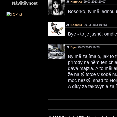
3)
Hanetka
(29.03.2013 20:07)
Návštěvnost
Bosorko, ty mě jednou 
2)
Bosorka
(29.03.2013 19:45)
Bye - to je jasné: omdl
1)
Bye
(29.03.2013 19:26)
By mě zajímalo, jak to fo
přírody na něm ten chla
dává majzla. A to měl a
že na tý fotce v sobě m
moc hezký, snad to Hol
A díky za takovýhle zaj