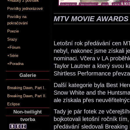
+Hlášky z povídek
Povídky jednorázové
MTV MOVIE AWARDS 
Povídky na
pokračování
Poezie
Srazy
Letošní rok předávání cen MT
+Fórum
nebyl, nakonec jsme získali j
+Série
nominaci. Včera v LA proběhlo
+Poradna
Taylor Lautner a který svou k
Shirtless Performance převzal
Galerie
Další kategorie byla Best Her
Breaking Dawn, Part I.
Snow White and the Huntsma
Breaking Dawn, Part II.
ale získala přes neuvěřitelnýc
Eclipse
Tady je pár fotek ze včerejší
Non-twilight
bojkotovali letošní ročník tím
tvorba
předávání sledovali Breaking 