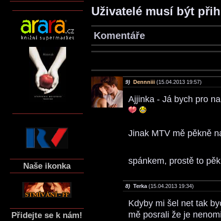
Uživatelé musí být při
Komentáře
9)
Dennniii
(15.04.2013 19:57)
Ajjinka - Já bych pro 
Jinak MTV mě pěkně naš
spánkem, prostě to pěkn
Naše ikonka
8)
Terka
(15.04.2013 19:34)
Kdyby mi šel net tak by
mě posrali že je nenomi
Přidejte se k nám!