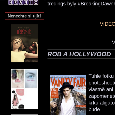
tredings byly #BreakingDawn
Nenechte si ujít!
VIDE
V
ROB A HOLLYWOOD
Tuhle fotku
photoshootu
vlastně ani
zapomenete
krku aligát
bude.