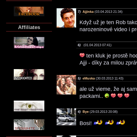
7)
Ajjinka
(03.04.2013 21:34)
Když už je ten Rob tako
Affiliates
narozeninové video i p
6)
(01.04.2013 07:41)
ten kluk je prostě h
Ajji - díky za milou zpr
5)
eMuska
(30.03.2013 11:43)
ale už vieme, že aj sam
packami..
4)
Bye
(29.03.2013 20:08)
Bosi!