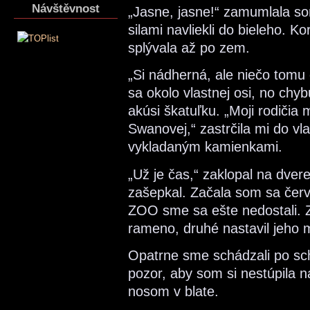
Návštěvnost
„Jasne, jasne!“ zamumlala s
silami navliekli do bieleho. K
splývala až po zem.
„Si nádherná, ale niečo tomu
sa okolo vlastnej osi, no chy
akúsi škatuľku. „Moji rodičia 
Swanovej,“ zastrčila mi do v
vykladaným kamienkami.
„Už je čas,“ zaklopal na dver
zašepkal. Začala som sa červe
ZOO sme sa ešte nedostali. Z
rameno, druhé nastavil jeho 
Opatrne sme schádzali po sc
pozor, aby som si nestúpila 
nosom v blate.