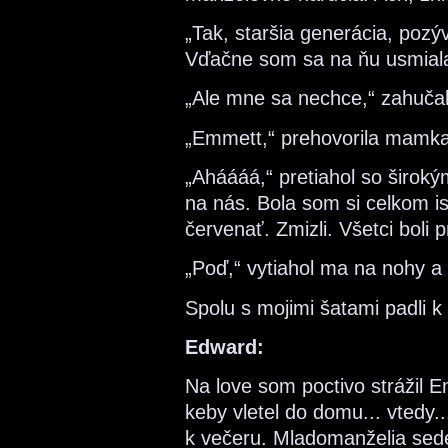
„Tak, staršia generácia, pozý
Vďačne som sa na ňu usmial
„Ale mne sa nechce,“ zahučal
„Emmett,“ prehovorila mamka
„Aháááá,“ pretiahol so širok
na nás. Bola som si celkom i
červenať. Zmizli. Všetci boli
„Poď,“ vytiahol ma na nohy a
Spolu s mojimi šatami padli k 
Edward:
Na love som poctivo strážil 
keby vletel do domu... vtedy..
k večeru. Mladomanželia sedeli