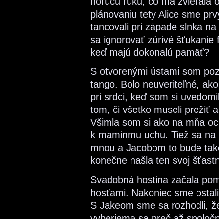
horúcu ruku, čo ma zvierala
plánovaniu tety Alice sme p
tancovali pri západe slnka n
sa ignorovať zúrivé šťukanie 
keď majú dokonalú pamäť?
S otvorenými ústami som poze
tango. Bolo neuveriteľné, ako 
pri srdci, keď som si uvedomil
tom, či všetko museli prežiť a 
Všimla som si ako na mňa ock
k maminmu uchu. Tiež sa na 
mnou a Jacobom to bude také
konečne našla ten svoj šťast
Svadobná hostina začala pom
hosťami. Nakoniec sme ostali
S Jakeom sme sa rozhodli, ž
vyberieme sa preč až spoločn