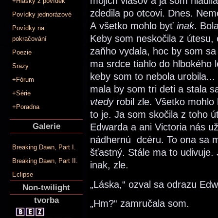
mojich vlasov a ja som hladi
+Hlášky z povídek
zdedila po otcovi. Dnes. Nem
Povídky jednorázové
A všetko mohlo byť
inak
. Bol
Povídky na
Keby som neskočila z útesu, 
pokračování
zaňho vydala, hoc by som sa
Poezie
ma srdce tiahlo do hlbokého l
Srazy
keby som to nebola urobila...
+Fórum
mala by som tri deti a stala 
+Série
vtedy
robil zle. Všetko mohlo 
+Poradna
to je. Ja som skočila z toho ú
Galerie
Edwarda a ani Victoria nás u
nádhernú dcéru. To ona sa m
Breaking Dawn, Part I.
šťastný. Stále ma to udivuje
Breaking Dawn, Part II.
inak, zle.
Eclipse
„Láska,“ ozval sa odrazu Edw
Non-twilight
tvorba
„Hm?“ zamručala som.