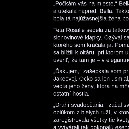
„Počkám vás na mieste,“ Bell
a utekala napred. Bella. Takto
bola tá najúžasnejšia žena po
Teta Rosalie sedela za tatkov
slonovinové klapky. Ozýval 
ktorého som kráčala ja. Poma
sa blížili k oltáru, pri ktoro
uveriť, že tam je – v elegan
„Ďakujem,“ zašepkala som pri 
Jakeovej. Ocko sa len usmial
vedľa jeho ženy, ktorá na mňa
ostatní hostia.
„Drahí svadobčania,“ začal sv
oblúkom z bielych ruží, v kto
zaregistrovala všetky tie kvet
a vytvárali tak dokonalú ese