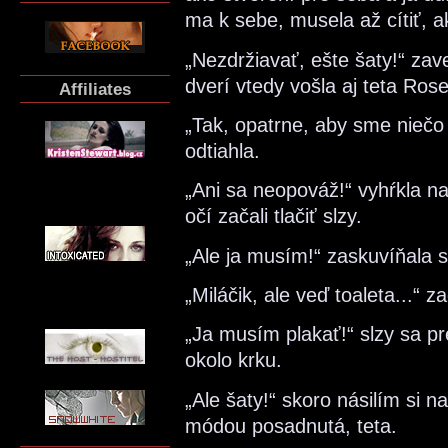
ma k sebe, musela až cítiť, a
„Nezdržiavať, ešte šaty!“ zave
dverí vtedy vošla aj teta Rose
Affiliates
„Tak, opatrne, aby sme nieč
odtiahla.
„Ani sa neopováž!“ vyhŕkla n
očí začali tlačiť slzy.
„Ale ja musím!“ zaskuvíňala 
„Miláčik, ale veď toaleta...“ 
„Ja musím plakať!“ slzy sa pre
okolo krku.
„Ale šaty!“ skoro násilím si n
módou posadnutá, teta.