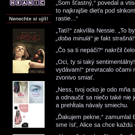
„Som šťastný,“ povedal a vti
to najkrajšie dieťa pod slnko
rastie...“
Nenechte si ujít!
„Tatí!“ zakvílila Nessie. „To 
„doba minulá“
je fakt strašná!
„Čo sa ti nepáči?“ nakrčil čel
„Oci, ty si taký sentimentálny
vydávam!“ prevracalo očami 
zvonivo smiať.
„Ness, tvoj ocko je odo mňa st
a odnaučiť sa niečo také nie
a prehĺtala návaly smiechu.
„Ďakujem pekne,“ zamumlal Ed
sme ísť, Alice sa chce každú