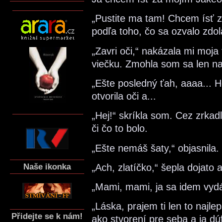
„Pustite ma tam! Chcem ísť z
podľa toho, čo sa ozvalo zdol
„Zavri oči,“ nakázala mi moja
viečku. Zmohla som sa len na
„Ešte posledný ťah, aaaa... 
otvorila oči a...
„Hej!“ skríkla som. Cez zrka
či čo to bolo.
„Ešte nemáš šaty,“ objasnila
Naše ikonka
„Ach, zlatíčko,“ šepla dojato a
„Mami, mami, ja sa idem vydá
„Láska, prajem ti len to najl
Přidejte se k nám!
ako stvorení pre seba a ja dúf