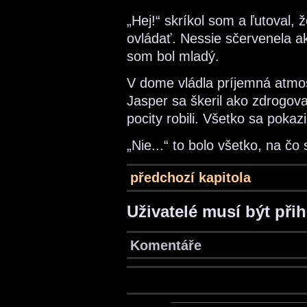
„Hej!“ skríkol som a ľutoval,
ovládať. Nessie sčervenela ak
som bol mladý.
V dome vládla príjemná atmo
Jasper sa škeril ako zdrogova
pocity robili. Všetko sa pokazi
„Nie...“ to bolo všetko, na č
předchozí kapitola
Uživatelé musí být při
Komentáře