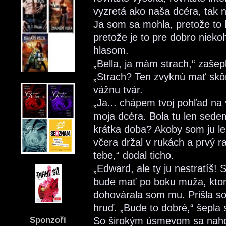
vyzretá ako naša dcéra, tak
Ja som sa mohla, pretože to b
pretože je to pre dobro niek
hlasom.
„Bella, ja mám strach,“ zašep
„Strach? Ten zvyknú mať skôr
vážnu tvár.
„Ja... chápem tvoj pohľad na 
moja dcéra. Bola tu len sedem
krátka doba? Akoby som ju len
včera držal v rukách a prvý ra
tebe,“ dodal ticho.
„Edward, ale ty ju nestratíš! 
bude mať po boku muža, ktor
dohovárala som mu. Prišla so
hruď. „Bude to dobré,“ šepla 
Sponzoři
So širokým úsmevom sa naho