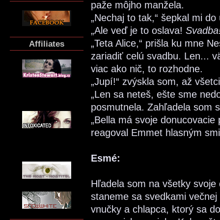
paže môjho manžela.
„Nechaj to tak,“ šepkal mi do
„Ale veď je to oslava!
Svadba
„Teta Alice,“ prišla ku mne 
Affiliates
zariadiť celú svadbu. Len... v
viac ako nič, to rozhodne.
„Jupí!“ zvýskla som, až všetci
„Len sa neteš, ešte sme nedos
posmutnela. Zahľadela som sa
„Bella má svoje donucovacie p
reagoval Emmet hlasným sm
Esmé:
Hľadela som na všetky svoje d
staneme sa svedkami večnej 
vnučky a chlapca, ktorý sa d