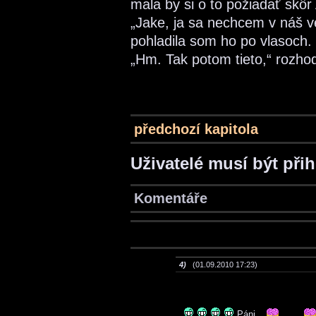
mala by si o to požiadať skôr 
„Jake, ja sa nechcem v náš ve
pohladila som ho po vlasoch.
„Hm. Tak potom tieto,“ rozhod
předchozí kapitola
Uživatelé musí být při
Komentáře
4)
(01.09.2010 17:23)
Páni