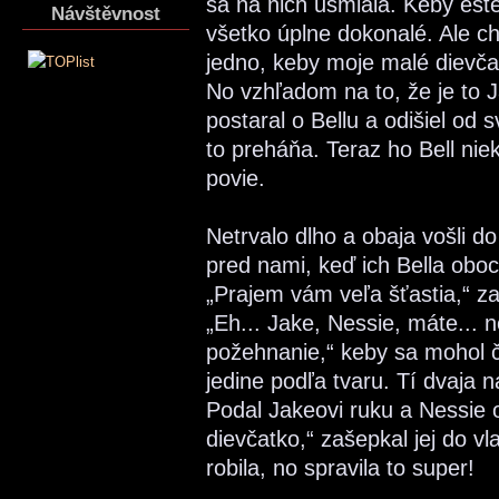
sa na nich usmiala. Keby ešt
Návštěvnost
všetko úplne dokonalé. Ale c
jedno, keby moje malé dievčat
No vzhľadom na to, že je to J
postaral o Bellu a odišiel od 
to preháňa. Teraz ho Bell ni
povie.
Netrvalo dlho a obaja vošli do
pred nami, keď ich Bella oboc
„Prajem vám veľa šťastia,“ z
„Eh... Jake, Nessie, máte... 
požehnanie,“ keby sa mohol 
jedine podľa tvaru. Tí dvaja 
Podal Jakeovi ruku a Nessie ob
dievčatko,“ zašepkal jej do v
robila, no spravila to super!