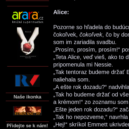
Alice:
Pozorne so hľadela do budúcn
čokoľvek,
čokoľvek
, čo by d
som im zariadila svadbu.
„Prosím, prosím, prosím!“ po
„Teta Alice, veď vieš, ako to
pripomenula mi Nessie.
„Tak tentoraz budeme držať 
naliehala som.
„A ešte rok dozadu?“ nadvihla
„Tak ho budeme držať od vše
Naše ikonka
a krémom!“ zo zoznamu som si
„Ešte jeden rok dozadu?“ zač
„Tak ho nepozveme,“ navrhla 
„Hej!“ skríkol Emmett ukrivd
Přidejte se k nám!