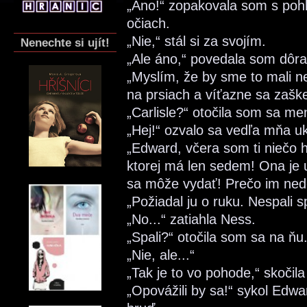
„Áno!“ zopakovala som s po
očiach.
„Nie,“ stál si za svojím.
Nenechte si ujít!
„Ale áno,“ povedala som dôr
„Myslím, že by sme to mali nec
na prsiach a víťazne sa zašker
„Carlisle?“ otočila som sa m
„Hej!“ ozvalo sa vedľa mňa u
„Edward, včera som ti niečo 
ktorej má len sedem! Ona je 
sa môže vydať! Prečo im ned
„Požiadal ju o ruku. Nespali s
„No...“ zatiahla Ness.
„Spali?“ otočila som sa na ňu
„Nie, ale...“
„Tak je to vo pohode,“ skočila
„Opovážili by sa!“ sykol Edw