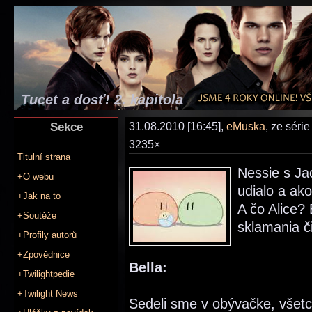
Tucet a dosť! 2. kapitola
Sekce
31.08.2010 [16:45],
eMuska
, ze séri
3235×
Titulní strana
Nessie s Ja
+O webu
udialo a ak
+Jak na to
A čo Alice? 
+Soutěže
sklamania či
+Profily autorů
+Zpovědnice
Bella:
+Twilightpedie
+Twilight News
Sedeli sme v obývačke, všetci