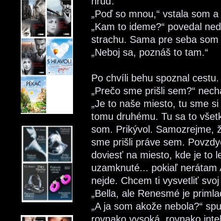
hruď.
„Poď so mnou,“ vstala som a 
„Kam to ideme?“ povedal ne
strachu. Sama pre seba som 
„Neboj sa, poznáš to tam.“
Po chvíli behu spoznal cestu.
„Prečo sme prišli sem?“ nech
„Je to naše miesto, tu sme si 
tomu druhému. Tu sa to všetk
som. Prikývol. Samozrejme, ž
sme prišli práve sem. Povzdy
doviesť na miesto, kde je to 
uzamknuté... pokiaľ nerátam A
nejde. Chcem ti vysvetliť svo
„Bella, ale Renesmé je primlad
„A ja som akože nebola?“ sp
rovnako vysoká, rovnako intel