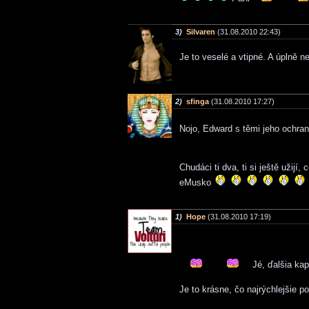
3)
Silvaren
(31.08.2010 22:43)
Je to veselé a vtipné. A úplně n
2)
sfinga
(31.08.2010 17:27)
Nojo, Edward s těmi jeho ochra
Chudáci ti dva, ti si ještě užijí,
eMusko
1)
Hope
(31.08.2010 17:19)
Jé, ďalšia kapi
Je to krásne, čo najrýchlejšie 