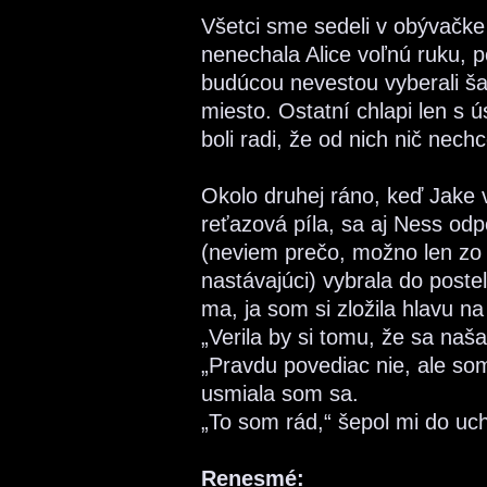
Všetci sme sedeli v obývačk
nenechala Alice voľnú ruku, p
budúcou nevestou vyberali ša
miesto. Ostatní chlapi len s 
boli radi, že od nich nič nech
Okolo druhej ráno, keď Jake
reťazová píla, sa aj Ness od
(neviem prečo, možno len zo 
nastávajúci) vybrala do postel
ma, ja som si zložila hlavu na
„Verila by si tomu, že sa na
„Pravdu povediac nie, ale so
usmiala som sa.
„To som rád,“ šepol mi do uc
Renesmé: