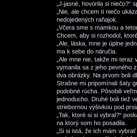
„J-jasné, hovorila si niečo?“ s
„Nie, ale chcem ti niečo ukáz
nedojedených raňajok.
„Včera sme s mamkou a tetou
Chcem, aby si rozhodol, ktoré
„Ale, láska, mne je úplne jedn
ma k sebe do náručia.
„Ale mne nie, takže mi teraz 
vymanila sa z jeho pevného zo
dva obrázky. Na prvom boli dl
Strašne mi pripomínali šaty gr
podobné rúcha. Pôsobili veľ
jednoducho. Druhé boli tiež 
striebornou výšivkou pod prsi
„Tak, ktoré si si vybral?“ p
na ktorý som ho posadila.
„Si si istá, že ich mám vybr