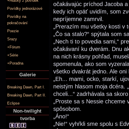
+Hlášky z povídek
očakávajúc príchod Jacoba a
Povídky jednorázové
kedy ich opäť uvidím, som zv
Povídky na
nepríjemne zamrvil.
pokračování
„Prerazím mu všetky kosti v t
Poezie
„Čo sa stalo?“ spýtala som s
Srazy
„Nech ti to povedia sami,“ pr
+Fórum
očakávaní ku dverám. Dnu ako
+Série
na nich krásny pohľad, muse
spomenula, ako som vyzerala
+Poradna
všetko dvakrát jedno. Ale oni 
Galerie
„Eh... mami, ocko, starkí, ujov
neistým hlasom moja dcéra. 
Breaking Dawn, Part I.
chceli...“ zadrhávala sa skor
Breaking Dawn, Part II.
„Proste sa s Nessie chceme vz
Eclipse
spôsobom.
Non-twilight
„Áno!“
tvorba
„Nie!“ vyhŕkli sme spolu s E