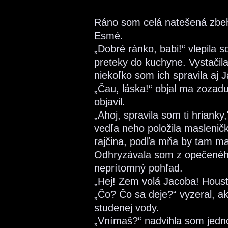
Ráno som celá natešená zbeh
Esmé.
„Dobré ránko, babi!“ vlepila s
preteky do kuchyne. Vystačil
niekoľko som ich spravila aj 
„Čau, láska!“ objal ma zozadu
objavil.
„Ahoj, spravila som ti hrianky
vedľa neho položila maslenič
rajčina, podľa mňa by tam mal
Odhryzávala som z opečeného
neprítomný pohľad.
„Hej! Zem volá Jacoba! Hous
„Čo? Čo sa deje?“ vyzeral, a
studenej vody.
„Vnímaš?“ nadvihla som jedn