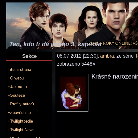
Ten, kdo ti dá jméno 3. kapitola
Sekce
08.07.2012 [22:30],
ambra
, ze série
T
zobrazeno 5448×
Titulní strana
Krásné narozeniny
+O webu
+Jak na to
+Soutěže
+Profily autorů
+Zpovědnice
+Twilightpedie
+Twilight News