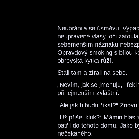
Neubránila se úsměvu. Vypad
neupravené vlasy, oči zatoula
sebemenším náznaku nebezp
Opravdový smoking s bílou ko
obrovská kytka růží.
Stáli tam a zírali na sebe.
„Nevím, jak se jmenuju,“ řekl t
přinejmenším zvláštní.
„Ale jak ti budu říkat?“ Znov
„Už přišel kluk?“ Mámin hlas
patřil do tohoto domu. Jako b
nečekaného.