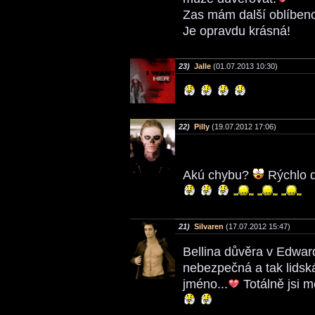
Zas mám další oblíben
Je opravdu krásná!
23)
Jalle
(01.07.2013 10:30)
22)
Pilly
(19.07.2012 17:06)
Akú chybu?
Rýchlo d
21)
Silvaren
(17.07.2012 15:47)
Bellina důvěra v Edward
nebezpečná a tak lidsk
jméno...
Totálně jsi m