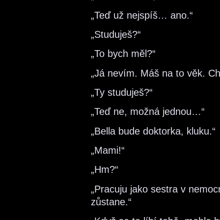
„Teď už nejspíš… ano.“
„Studuješ?“
„To bych měl?“
„Já nevím. Máš na to věk. Ch
„Ty studuješ?“
„Teď ne, možná jednou…“
„Bella bude doktorka, kluku.“
„Mami!“
„Hm?“
„Pracuju jako sestra v nemocnic
zůstane.“