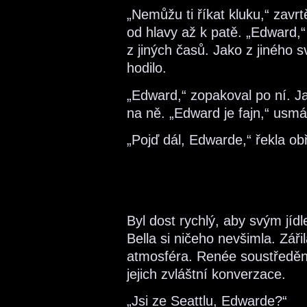
„Nemůžu ti říkat kluku,“ zavr
od hlavy až k patě. „Edward,“
z jiných časů. Jako z jiného
hodilo.
„Edward,“ zopakoval po ní. Ja
na ně. „Edward je fajn,“ usmá
„Pojď dál, Edwarde,“ řekla ob
Byl dost rychlý, aby svým jí
Bella si ničeho nevšimla. Záři
atmosféra. Renée soustředěně
jejich zvláštní konverzace.
„Jsi ze Seattlu, Edwarde?“