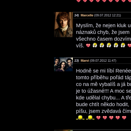
14)
Marcelle
(09.07.2012 12:21)
Myslím, že nejen kluk ud
náznaků chyb, že jsem z
všechno časem dozvíme.
víš.
13)
Marvi
(09.07.2012 11:47)
Hodně se mi líbí Renée 
tomto příběhu pořád tá
co na mě vybalíš a já b
je to úžasné!!! A moc s
kde udělal chybu... A t
bude chtít někdo hodit, 
píšu, jsem zvědavá čí