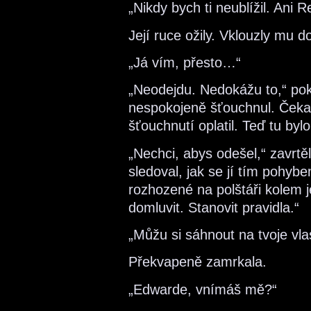
„Nikdy bych ti neublížil. Ani 
Její ruce ožily. Vklouzly mu do
„Já vím, přesto…“
„Neodejdu. Nedokážu to,“ pok
nespokojeně šťouchnul. Čekal
šťouchnutí oplatil. Teď tu byl
„Nechci, abys odešel,“ zavrt
sledoval, jak se jí tím pohybe
rozhozené na polštáři kolem 
domluvit. Stanovit pravidla.“
„Můžu si sáhnout na tvoje vla
Překvapeně zamrkala.
„Edwarde, vnímáš mě?“