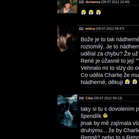
12)
dorianna
(09.07.2012 10:40)
11)
milica
(09.07.2012 09:47)
Bože je to tak nádherné
roztomilý. Je to nádher
udělal za chybu? Že už
René je úžasné to její 
Vehnalo mi to slzy do oč
Co uděla Charlie že mu
Nádherné, děkuji
10)
Clea
(09.07.2012 09:13)
taky si tu s dovolením
špendlík
jinak by mě zajímala víc
druhýmu... že by Charli
Renné? nebo to s Renn