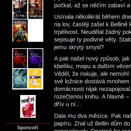
počkal, až se něčím zabaví 
Usínala několikrát během dne.
na lov, častěji zašel k Bellině
trpělivost. Neudělal žádný p
sepisuje ty podivné věty. Sta
jemu skrytý smysl?
A pak našel nový způsob, jak 
kbelíku, mopu a dalším věcem n
Věděl, že riskuje, ale nemohl 
své ložnice dostává mnohem dř
domácnosti nijak nezapojoval.
rozečtenou knihu. A hlavně – 
dřív u ní…
Dala mu dva měsíce. Pak naše
papíru. Znal už Bellin dům do
Sponzoři
nepovalovaly. Opatrně ho roz