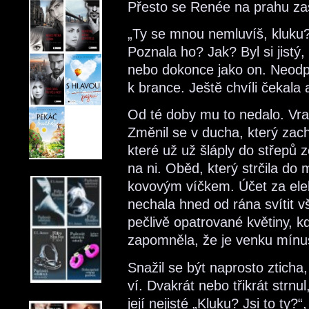
Přesto se Renée na prahu zas
„Ty se mnou nemluvíš, kluku?“
Poznala ho? Jak? Byl si jistý,
nebo dokonce jako on. Neodpo
k brance. Ještě chvíli čekal
Od té doby mu to nedalo. Vrac
Změnil se v ducha, který zac
které už už šláply do střepů z
na ni. Oběd, který strčila do
kovovým víčkem. Účet za elekt
nechala hned od rána svítit 
pečlivě opatrované květiny, k
zapomněla, že je venku mín
Snažil se být naprosto ztich
ví. Dvakrát nebo třikrát strnu
její nejisté „Kluku? Jsi to ty