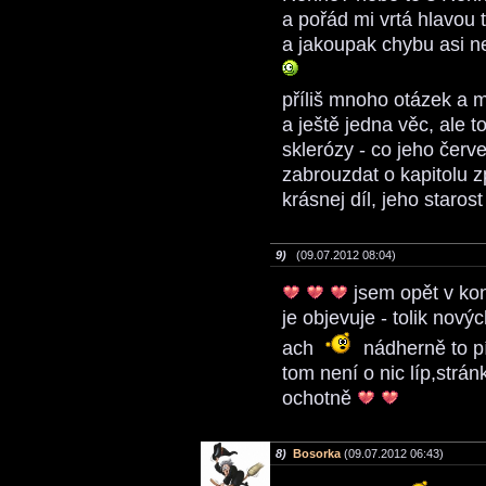
a pořád mi vrtá hlavou 
a jakoupak chybu asi n
příliš mnoho otázek a 
a ještě jedna věc, ale 
sklerózy - co jeho červ
zabrouzdat o kapitolu 
krásnej díl, jeho staro
9)
(09.07.2012 08:04)
jsem opět v ko
je objevuje - tolik nov
ach
nádherně to pí
tom není o nic líp,strán
ochotně
8)
Bosorka
(09.07.2012 06:43)