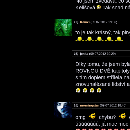
No jsem zvědavá, co se 
Kelišová
Tak snad ná
17)
Kamci
(09.07.2012 19:56)
to je tak krásný, tak p
16)
jenka
(09.07.2012 19:29)
Díky tomu, že jsem byl
ROVNOU DVĚ kapitoly n
s tím dopiem střílela 
znovunalézané lidství a
15)
morningstar
(09.07.2012 18:40)
omg
chybu?
úúúúúúúú, já moc moc 