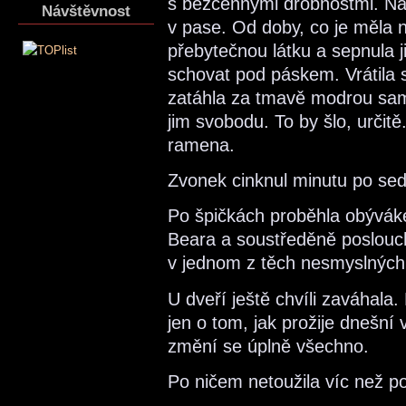
s bezcennými drobnostmi. Našl
Návštěvnost
v pase. Od doby, co je měla 
přebytečnou látku a sepnula j
schovat pod páskem. Vrátila 
zatáhla za tmavě modrou same
jim svobodu. To by šlo, určitě.
ramena.
Zvonek cinknul minutu po se
Po špičkách proběhla obývák
Beara a soustředěně poslouch
v jednom z těch nesmyslných 
U dveří ještě chvíli zaváhala.
jen o tom, jak prožije dnešní 
změní se úplně všechno.
Po ničem netoužila víc než p