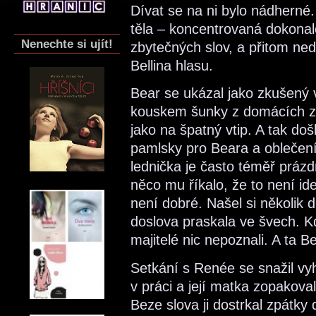
Dívat se na ni bylo nádherné. Cí
těla – koncentrovaná dokonalos
Nenechte si ujít!
zbytečných slov, a přitom ne
Bellina hlasu.
Bear se ukázal jako zkušený 
kouskem šunky z domácích zás
jako na špatný vtip. A tak do
pamlsky pro Beara a oblečení 
lednička je často téměř prázd
něco mu říkalo, že to není ide
není dobré. Našel si několik 
doslova praskala ve švech. Kd
majitelé nic nepoznali. A ta 
Setkání s Renée se snažil vy
v práci a její matka zopakov
Beze slova ji dostrkal zpátk