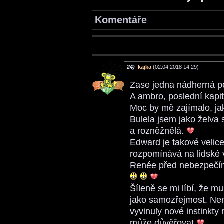
Komentáře
24)
kajka
(02.04.2018 14:29)
Zase jedna nádherná po
A ambro, poslední kapi
Moc by mě zajímalo, ja
Bulela jsem jako želva 
a rozněžnělá.
Edward je takové velice
rozpomínává na lidské 
Renée před nebezpečím.
Šíleně se mi líbí, že m
jako samozřejmost. Nemy
vyvinuly nové instinkt
může důvěřovat.