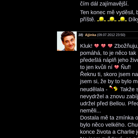
čím dál zajímavější.
Ten konec mě vyděsil, 
příště.
Dík
18)
Ajjinka
(09.07.2012 23:50)
Kluk!
Zbožňuju,
pomáhá, to je něco tak
předešlá náplň jeho živ
to jen kvůli ní
Ňuf!
Řeknu ti, skoro jsem na
jsem si, že by to bylo 
neudělala -
Takže s
nevydržel a znovu zabíj
udržel před Bellou. Pře
neměli...
Dostala mě ta zmínka o 
bylo něco velkého. Ch
konce života a Charlie