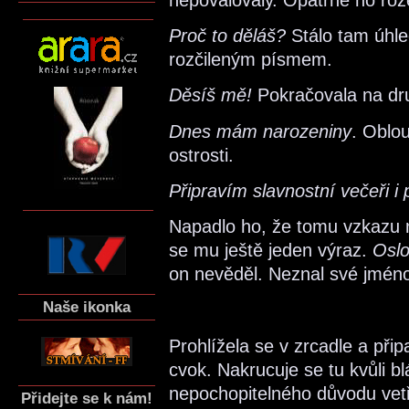
Proč to děláš?
Stálo tam úhle
rozčileným písmem.
Děsíš mě!
Pokračovala na dr
Dnes mám narozeniny
. Oblou
ostrosti.
Připravím slavnostní večeři i 
Napadlo ho, že tomu vzkazu n
se mu ještě jeden výraz.
Oslo
on nevěděl. Neznal své jmén
Naše ikonka
Prohlížela se v zrcadle a při
cvok. Nakrucuje se tu kvůli bl
nepochopitelného důvodu vet
Přidejte se k nám!