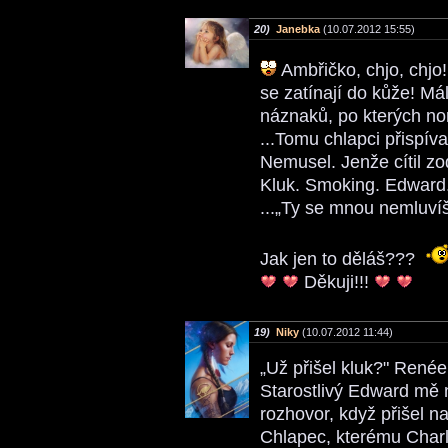
20)
Janebka
(10.07.2012 15:55)
Ambřičko, chjo, chjo! 
se zatínají do kůže! M
náznaků, po kterých n
...Tomu chlapci přispíva
Nemusel. Jenže cítil zo
Kluk. Smoking. Edward.
...„Ty se mnou nemluvíš
Jak jen to děláš???
Děkuji!!!
19)
Niky
(10.07.2012 11:44)
„Už přišel kluk?" René
Starostlivý Edward mě
rozhovor, když přišel 
Chlapec, kterému Charl