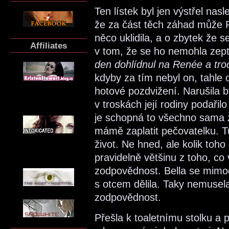
Ten lístek byl jen výstřel nas
že za část těch záhad může R
něco uklidila, a o zbytek že s
Affiliates
v tom, že se ho nemohla zep
den dohlídnul na Renée a tr
kdyby za tím nebyl on, tahle
hotové pozdvižení. Narušila b
v troskách její rodiny podařilo 
je schopná to všechno sama z
mámě zaplatit pečovatelku. Tuš
život. Ne hned, ale kolik toho
pravidelně většinu z toho, co 
zodpovědnost. Bella se mimodě
s otcem dělila. Taky nemusela
zodpovědnost.
Přešla k toaletnímu stolku a 