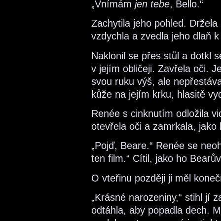
„Vnímám
jen tebe
, Bello.“
Zachytila jeho pohled. Držela
vzdychla a zvedla jeho dlaň 
Naklonil se přes stůl a dotkl 
v jejím obličeji. Zavřela oči. 
svou ruku výš, ale nepřestáva
kůže na jejím krku, hlasitě vy
Renée s cinknutím odložila vid
otevřela oči a zamrkala, jako
„Pojď, Beare.“ Renée se neo
ten film.“ Cítil, jako ho Bearů
O vteřinu později ji měl kone
„Krásné narozeniny,“ stihl jí 
odtáhla, aby popadla dech. My