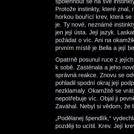
spolehnout se na své instinkty
Protože instinkty, které znal,
horkou bouřící krev, která s
je. Ty nové, neznámé instinkty
jen její ústa. Její jazyk. Laska
požádat o víc. Ani na okamži
prvním místě je Bella a její be
Opatrně posunul ruce z jejích z
k sobě. Zasténala a jeho nov
správná reakce. Znovu se odváž
pohladil spodní okraj její pod
nezklamaly. Okamžitě se vráti
nepotřebuje víc. Objal ji pevně
Zaváhal. Nebyl si vědom, že b
„Podělanej špendlík,“ vydech
později to ucítil. Krev. Její 