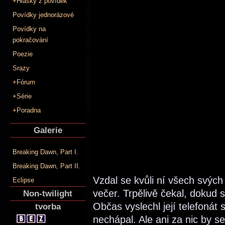
+Hlášky z povídek
Povídky jednorázové
Povídky na
pokračování
Poezie
Srazy
+Fórum
+Série
+Poradna
Galerie
Breaking Dawn, Part I.
Breaking Dawn, Part II.
Vzdal se kvůli ní všech svých
Eclipse
večer. Trpělivě čekal, dokud 
Non-twilight
Občas vyslechl její telefonát 
tvorba
nechápal. Ale ani za nic by se