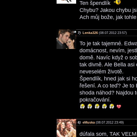
Ten špendlík
Chybu? Jakou chybu jsi
Ach můj bože, jak tohl
7)
Lenka326
(08.07.2012 23:57)
To je tak tajemné. Edw
domácnost, nevím, jestli
domě. Navíc když o sob
tak divně. Ale Bella a
neveselém životě.
Špendlík, hned jak si h
řešení. A co teď? Je t
shoda náhod? Najdou to
pokračování.
6)
eMuska
(08.07.2012 23:49)
dúfala som, TAK VEĽMI 