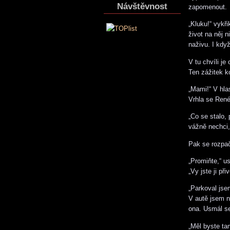
Návštěvnost
zapomenout.
„Kluku!“ vykř
život na něj 
naživu. I když
V tu chvíli je
Ten zážitek ko
„Mami!“ V hla
Vrhla se Ren
„Co se stalo,
vážně nechci, 
Pak se rozpač
„Promiňte,“ u
„Vy jste ji př
„Parkoval jsem
V autě jsem n
ona. Usmál se.
„Měl byste ta