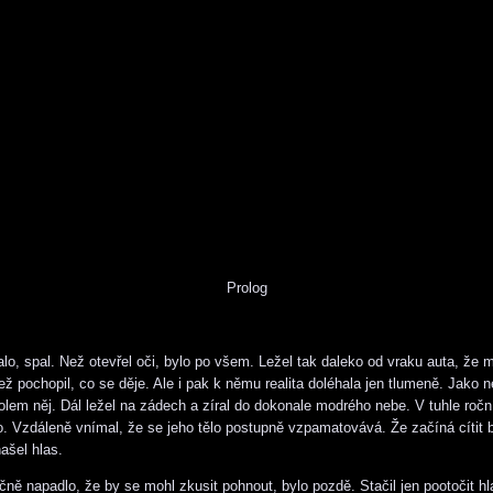
Prolog
alo, spal. Než otevřel oči, bylo po všem. Ležel tak daleko od vraku auta, že 
než pochopil, co se děje. Ale i pak k němu realita doléhala jen tlumeně. Jako
olem něj. Dál ležel na zádech a zíral do dokonale modrého nebe. V tuhle roč
o. Vzdáleně vnímal, že se jeho tělo postupně vzpamatovává. Že začíná cítit b
našel hlas.
ně napadlo, že by se mohl zkusit pohnout, bylo pozdě. Stačil jen pootočit hl