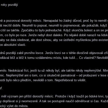
 roky později
ně a pozoroval dorostlý měsíc. Nenapadal ho žádný důvod, proč by to neměl u
rát necítil dobře. Neuměl to popsat, neuměl to pojmenovat, ale pokaždé, když
cítil se takhle. Zpočátku to bylo jednoduché. Když skončila bolest a on se pro
tím, co bylo po ruce. Jenže nebyl dost daleko. Po nějaké době narazil na lidsk
 aby se dala sledovat, ale dost silnou, aby se ústřední myšlenkou jeho existe
o absolutní slasti.
dnů později zabil prvního lovce. Jenže lovci se v téhle divočině objevovali zř
dlával blíž a blíž k tomu vzdálenému místu, kde tušil… Co vlastně? Nevěděl.
ilo. Nedokázal říct, jestli tu už někdy byl, ale takhle nikdy nepřemýšlel. Min
ic. Nepřemýšlel ani o tom, co si skutečně pamatoval – od probuzení v les
estli bylo něco předtím, nevěděl o tom. Nepotřeboval to vědět.
eď
.
měl význam jen příští dorostlý měsíc. Protože i když toužil po lidské krvi, ty
 dopřávat si ji neomezeně. A tak se postupně naučil odměřovat si čas. Kaž
cký výlet do města.