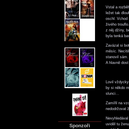
Vstal a rozběh
ležet tak dlo
oschl. Vchod 
živého trouflo
z něj džíny, b
byla tenká ba
Zavázal si bo
měsíc. Necítil
stanovil sám. 
A hlavně dost
Lovil vždycky 
by si někdo m
slunci…
Zamířil na vz
nedodržovat ž
Nevyhledával 
uviděl tu ženu
Sponzoři