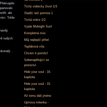
 Překvapilo
Tichý vidiecky život 1/3
 panovalo
třit, ale
Sladší než pomsta 1
nici. Tohle
Tichá srdce 1/2
Vyjde Midnight Sun!
havěji.
Kompletná moc
ivě rudých
Můj nejlepší přítel
Tepláková víla
dokonalý.
Chcem ti pomôcť
Sebenaplňující se
proroctví
Hide your soul - 16.
kapitola
Hide your soul - 15.
kapitola
Až tomu dáš jméno
Upírova milenka -