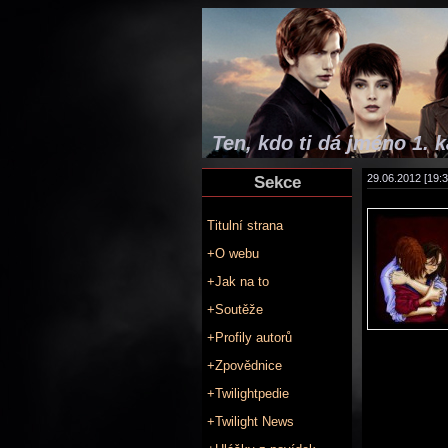
Ten, kdo ti dá jméno 1. k
Sekce
29.06.2012 [19:3
Titulní strana
+O webu
+Jak na to
+Soutěže
+Profily autorů
+Zpovědnice
+Twilightpedie
+Twilight News