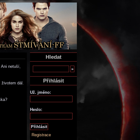
Hledat
 Ani netuší,
Přihlásit
 životem dál.
Už. jméno:
ska?
Heslo:
Registrace