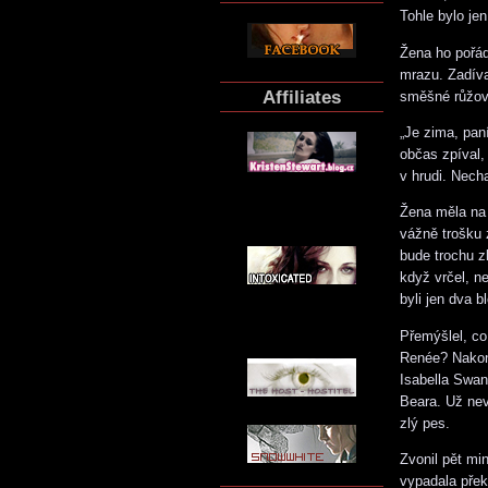
Tohle bylo jen
Žena ho pořád 
mrazu. Zadíva
Affiliates
směšné růžové
„Je zima, pan
občas zpíval, 
v hrudi. Necha
Žena měla na j
vážně trošku 
bude trochu zl
když vrčel, n
byli jen dva 
Přemýšlel, co
Renée? Nakone
Isabella Swan
Beara. Už nev
zlý pes.
Zvonil pět mi
vypadala překv