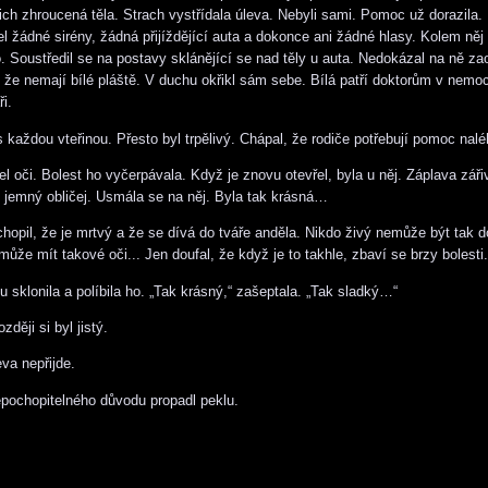
jich zhroucená těla. Strach vystřídala úleva. Nebyli sami. Pomoc už dorazila.
el žádné sirény, žádná přijíždějící auta a dokonce ani žádné hlasy. Kolem něj
. Soustředil se na postavy sklánějící se nad těly u auta. Nedokázal na ně zaos
, že nemají bílé pláště. V duchu okřikl sám sebe. Bílá patří doktorům v nemoc
i.
s každou vteřinou. Přesto byl trpělivý. Chápal, že rodiče potřebují pomoc nalé
el oči. Bolest ho vyčerpávala. Když je znovu otevřel, byla u něj. Záplava zář
í jemný obličej. Usmála se na něj. Byla tak krásná…
ochopil, že je mrtvý a že se dívá do tváře anděla. Nikdo živý nemůže být tak 
ůže mít takové oči... Jen doufal, že když je to takhle, zbaví se brzy bolesti.
 sklonila a políbila ho. „Tak krásný,“ zašeptala. „Tak sladký…“
zději si byl jistý.
va nepřijde.
pochopitelného důvodu propadl peklu.