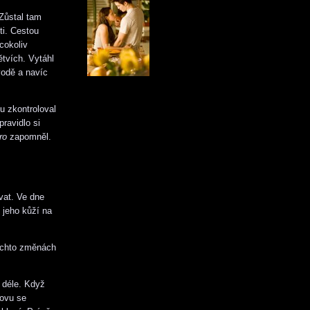
 Zůstal tam
ti. Cestou
cokoliv
ětvích. Vytáhl
vodě a navíc
u zkontroloval
pravidlo si
ro
zapomněl.
ovat. Ve dne
 jeho kůží na
těchto změnách
o déle. Když
novu se