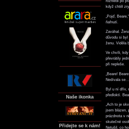
rozhlédl po p
když chtěl zry
„Pojď, Beare,
ňafnutí.
Zaváhal. Žena
důvodu si byl 
ženu. Viděla b
Ve chvíli, kd
převrátily jed
při nepleše.
„Beare! Beare
Nedívala se… 
Byl u ní dřív
předloktí. Bea
Naše ikonka
„Ach to je sk
jsem blázen, 
prázdnota v n
skutečné osob
Přidejte se k nám!
Netušil, co h