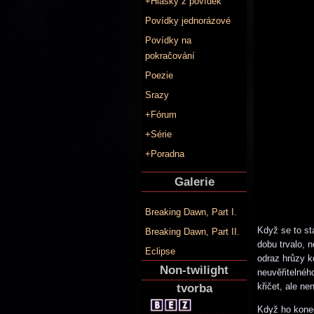
+Hlášky z povídek
Povídky jednorázové
Povídky na
pokračování
Poezie
Srazy
+Fórum
+Série
+Poradna
Galerie
Breaking Dawn, Part I.
Když se to st
Breaking Dawn, Part II.
dobu trvalo, 
Eclipse
odraz hrůzy k
Non-twilight
neuvěřitelnéh
křičet, ale ne
tvorba
Když ho koneč