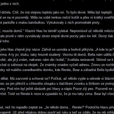
 jedno z nich.
držela. Cítil, že má stejnou teplotu jako on. To bylo divné. Měla být teplejší.
l se na ni pozorněji. Měla na sobě tenkou noční košili a přes ni krátký svetř
 pantofle s malou bambulkou. Vykukovaly z nich promodralé prsty.
í, musíte domů.“ Vlastní hlas ho téměř vylekal. Nepromluvil už několik měsíců
ale písně v něm vyvolávaly skoro stejně divné pocity jako lov lidí. Divný tlak
l toho.
eho hlas zřejmě jiný názor. Zářivě se usmála a horlivě přikývla. „A kde to je?
zima. A ty jsi, kluku, taky hrozně studený. Vezmu tě domů. Bella nám udělá č
obit, ale já ji znám, nakonec nám dá i koláč,“ žvatlala neúnavně. Sklonil se k 
echal si sáhnout na obojek. Ze známky snadno vyčetl adresu. Znovu se rozhl
bloky od malého zanedbaného domku, kde Renée, Bear a záhadná Bella bydlel
 dělat. Má zazvonit a schovat se? Počkat, až někdo vyjde a odvede si blázn
c se jen přikrčil u cihlového sloupku s tlačítkem zvonku a štítkem se jmén
ovy. Pod ním byl ještě obrázek psí hlavy a nápis Pozor zlý pes. Pozorně se 
rčel. Tiskl se Renée k noze a vypadalo to, že je mu taky zima. Bear byl vše
nut, než ho napadlo zeptat se. „Je někdo doma… Renée?“ Pootočila hlavu je
apeně. Už před nějakou dobou pustil její ruku a teď se zdálo, že na něj stihl