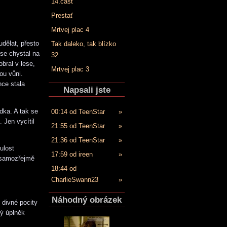
14.časť
Prestať
Mrtvej plac 4
dělat, přesto
Tak daleko, tak blízko
 se chystal na
32
bral v lese,
Mrtvej plac 3
ou vůni.
nce stala
Napsali jste
ídka. A tak se
00:14 od TeenStar
»
 Jen vycítil
21:55 od TeenStar
»
21:36 od TeenStar
»
ulost
17:59 od ireen
»
e samozřejmě
18:44 od
CharlieSwann23
»
Náhodný obrázek
 divné pocity
dý úplněk