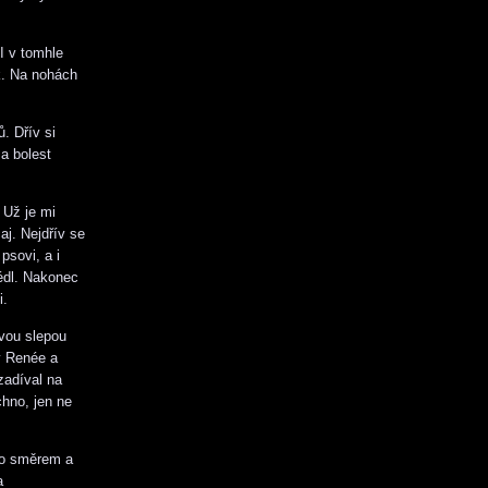
 I v tomhle
ík. Na nohách
. Dřív si
 a bolest
 Už je mi
aj. Nejdřív se
psovi, a i
édl. Nakonec
i.
ivou slepou
y Renée a
zadíval na
chno, jen ne
ho směrem a
a