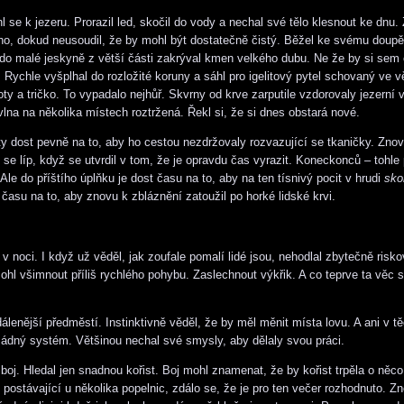
l se k jezeru. Prorazil led, skočil do vody a nechal své tělo klesnout ke dnu.
uho, dokud neusoudil, že by mohl být dostatečně čistý. Běžel ke svému doupě
do malé jeskyně z větší části zakrýval kmen velkého dubu. Ne že by si sem 
. Rychle vyšplhal do rozložité koruny a sáhl pro igelitový pytel schovaný ve v
oty a tričko. To vypadalo nejhůř. Skvrny od krve zarputile vzdorovaly jezerní 
vlna na několika místech roztržená. Řekl si, že si dnes obstará nové.
ty dost pevně na to, aby ho cestou nezdržovaly rozvazující se tkaničky. Znov
 se líp, když se utvrdil v tom, že je opravdu čas vyrazit. Koneckonců – tohle 
Ale do příštího úplňku je dost času na to, aby na ten tísnivý pocit v hrudi
sko
 času na to, aby znovu k zbláznění zatoužil po horké lidské krvi.
v noci. I když už věděl, jak zoufale pomalí lidé jsou, nehodlal zbytečně risk
ohl všimnout příliš rychlého pohybu. Zaslechnout výkřik. A co teprve ta věc s
dálenější předměstí. Instinktivně věděl, že by měl měnit místa lovu. A ani v 
ádný systém. Většinou nechal své smysly, aby dělaly svou práci.
boj. Hledal jen snadnou kořist. Boj mohl znamenat, že by kořist trpěla o něc
 postávající u několika popelnic, zdálo se, že je pro ten večer rozhodnuto. Z