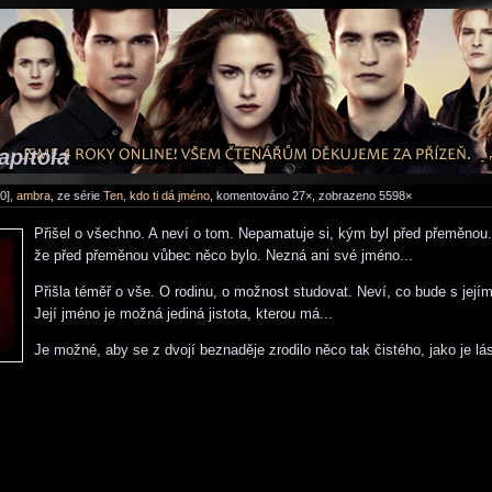
apitola
0],
ambra
, ze série
Ten, kdo ti dá jméno
, komentováno 27×, zobrazeno 5598×
Přišel o všechno. A neví o tom. Nepamatuje si, kým byl před přeměnou.
že před přeměnou vůbec něco bylo. Nezná ani své jméno...
Přišla téměř o vše. O rodinu, o možnost studovat. Neví, co bude s jejím
Její jméno je možná jediná jistota, kterou má...
Je možné, aby se z dvojí beznaděje zrodilo něco tak čistého, jako je lá