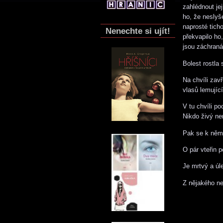
zahlédnout je
ho, že neslyš
naprosté ticho
Nenechte si ujít!
překvapilo ho
jsou záchranář
Bolest rostla 
Na chvíli zavř
vlasů lemujíc
V tu chvíli p
Nikdo živý nem
Pak se k němu
O pár vteřin po
Je mrtvý a úle
Z nějakého ne