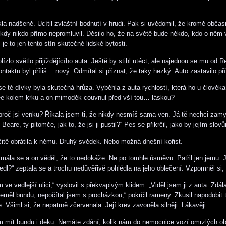
ikla nadšeně. Ucítil zvláštní bodnutí v hrudi. Pak si uvědomil, že kromě obča
nikdy nikdo přímo nepromluvil. Děsilo ho, že na světě bude někdo, kdo o něm 
 je to jen tento stín skutečné lidské bytosti.
 olízlo světlo přijíždějícího auta. Ještě by stihl utéct, ale najednou se mu od 
ntaktu byl příliš… nový. Odmítal si přiznat, že taky hezký. Auto zastavilo př
se té dívky byla skutečná hrůza. Vyběhla z auta rychlostí, která ho u člověka
ée kolem krku a on mimoděk couvnul před vší tou… láskou?
 proč jsi venku? Říkala jsem ti, že nikdy nesmíš sama ven. Já tě nechci zam
Beare, ty pitomče, jak to, že jsi ji pustil?“ Pes se přikrčil, jako by jejím slo
itě obrátila k němu. Druhý svědek. Nebo možná dnešní kořist.
smála se a on věděl, že to nedokáže. Ne po tomhle úsměvu. Patřil jen jemu.
ivedl?“ zeptala se a trochu nedůvěřivě pohlédla na jeho oblečení. Vzpomněl si
 ve vedlejší ulici,“ vyslovil s překvapivým klidem. „Viděl jsem ji z auta. Zdál
eměl bundu, nepočítal jsem s procházkou,“ pokrčil rameny. Zkusil napodobit t
 Všiml si, že nepatrně zčervenala. Její krev zavoněla silněji. Lákavěji.
m mít bundu i deku. Nemáte zdání, kolik nám do nemocnice vozí omrzlých ob