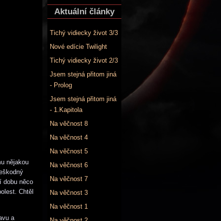
Aktuální články
Tichý vidiecky život 3/3
Nové edície Twilight
Tichý vidiecky život 2/3
Jsem stejná přitom jiná
- Prolog
Jsem stejná přitom jiná
- 1.Kapitola
Na věčnost 8
Na věčnost 4
Na věčnost 5
mu nějakou
Na věčnost 6
 neškodný
Na věčnost 7
ní dobu něco
olest. Chtěl
Na věčnost 3
Na věčnost 1
avu a
Na věčnost 2