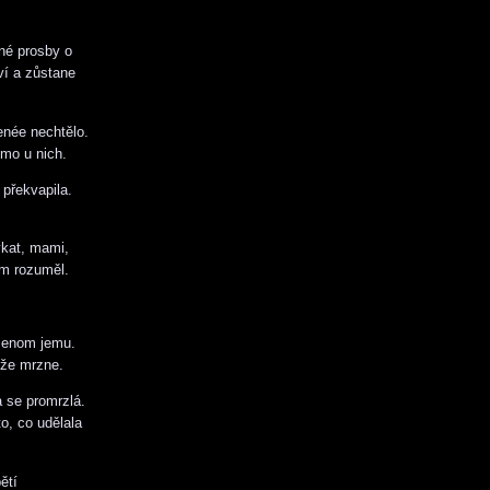
sné prosby o
ví a zůstane
Renée nechtělo.
ímo u nich.
 překvapila.
ykat, mami,
vům rozuměl.
 Jenom jemu.
, že mrzne.
a se promrzlá.
o, co udělala
ětí