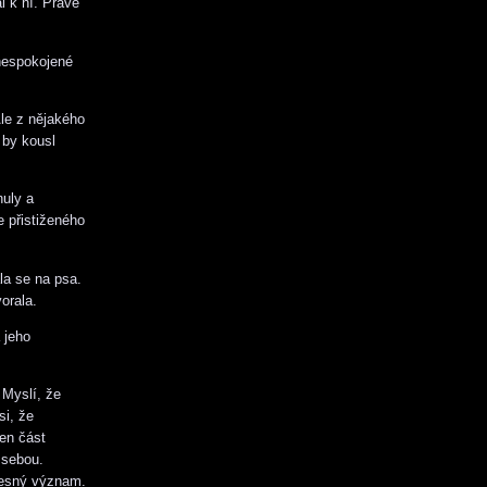
l k ní. Právě
 nespokojené
le z nějakého
 by kousl
nuly a
e přistiženého
la se na psa.
orala.
 jeho
 Myslí, že
si, že
jen část
 sebou.
přesný význam.