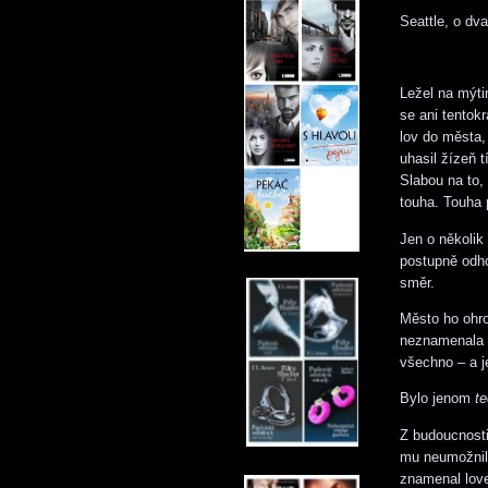
Seattle, o dva
Ležel na mýti
se ani tentok
lov do města, 
uhasil žízeň 
Slabou na to,
touha. Touha p
Jen o několik 
postupně odho
směr.
Město ho ohrom
neznamenala n
všechno – a j
Bylo jenom
t
Z budoucnosti 
mu neumožnily
znamenal love