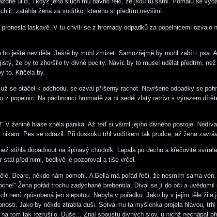
rázdné ulici, i když jeho sluch mu dávno řekl, že jsou tu sami. Pomalu se vyda
chlit, zatáhla žena za vodítko, kterého si předtím nevšiml.
“ pronesla laskavě. V tu chvíli se z hromady odpadků za popelnicemi ozvalo
 ho ještě neviděla. Ještě by mohl zmizet. Samozřejmě by mohl zabít i psa. A
jistý, že by to zhoršilo ty divné pocity. Navíc by to musel udělat předtím, než
y to. Křičela by.
y už se otáčel k odchodu, se ozval příšerný rachot. Navršené odpadky se poh
nu z popelnic. Na páchnoucí hromadě za ní seděl zlatý retrívr s výrazem dítět
!“ V ženině hlase zněla panika. Až teď si všiml jejího divného postoje. Nedíva
nikam. Pes se odrazil. Při doskoku trhl vodítkem tak prudce, až žena zavráv
, než stihla dopadnout na špinavý chodník. Lapala po dechu a křečovitě svírala
r stál před nimi, bedlivě je pozoroval a tiše vrčel.
vělé, Beare, někdo nám pomohl. A Bella má pořád řeči, že nesmím sama ven.
pche!“ Žena pořád trochu zadýchaně brebentila. Díval se jí do očí a uvědomil 
ich není způsobená jen slepotou. Nebyla v pořádku. Jako by v jejím těle žila 
nosti. Jako by někde ztratila duši. Sotva mu ta myšlenka projela hlavou, trhl
o na tom tak rozrušilo. Duše… Znal spoustu divných slov, u nichž nechápal 