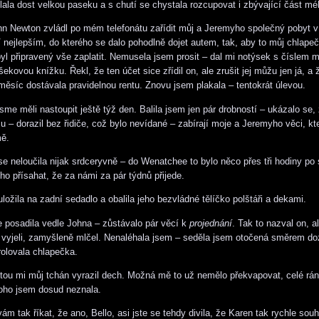
lala dost velkou paseku a s chutí se chystala rozcupovat i zbývající část mé
n Newton zvládl po mém telefonátu zařídit můj a Jeremyho společný pobyt v
nejlepším, do kterého se dalo pohodlně dojet autem, tak, aby to můj chlapeč
yl připravený vše zaplatit. Nemusela jsem prosit – dal mi notýsek s číslem 
ekovou knížku. Řekl, že ten účet sice zřídil on, ale zrušit jej můžu jen já, a 
ěsíc dostávala pravidelnou rentu. Znovu jsem plakala – tentokrát úlevou.
sme měli nastoupit ještě týž den. Balila jsem jen pár drobností – ukázalo se,
u – dorazil bez řidiče, což bylo nevídané – zabírají moje a Jeremyho věci, kt
ě.
se neloučila nijak srdceryvně – do Wenatchee to bylo něco přes tři hodiny po 
ho přísahat, že za námi za pár týdnů přijede.
ložila na zadní sedadlo a obalila jeho bezvládné tělíčko polštáři a dekami.
posadila vedle Johna – zůstávalo pár věcí k
projednání
. Tak to nazval on, a
 vyjeli, zamyšleně mlčel. Nenaléhala jsem – seděla jsem otočená směrem d
rolovala chlapečka.
tou mi můj tchán vyrazil dech. Možná mě to už nemělo překvapovat, celé rá
oho jsem dosud neznala.
ám tak říkat, že ano, Bello, asi jste se tehdy divila, že Karen tak rychle souh