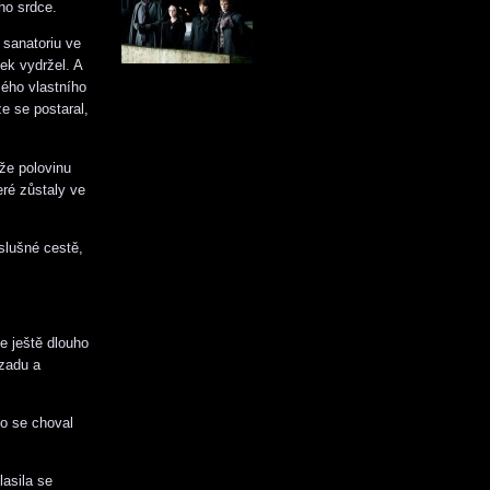
ho srdce.
 sanatoriu ve
ek vydržel. A
mého vlastního
že se postaral,
 že polovinu
eré zůstaly ve
slušné cestě,
le ještě dlouho
ozadu a
no se choval
lasila se