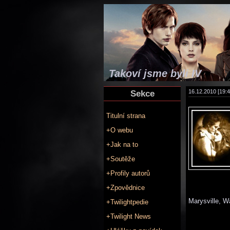
Takoví jsme byli IV
Sekce
16.12.2010 [19:4
Titulní strana
+O webu
+Jak na to
+Soutěže
+Profily autorů
+Zpovědnice
Marysville, W
+Twilightpedie
+Twilight News