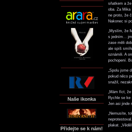
sňatkem a že 
oba. Za Mika 
ne proto, že č
Nakonec si pov
„Myslím, že M
s jedním… jmén
zase měli dobr
ale spíš smíř
oznámili. A o
pochopení. B
„Spolu jsme d
pokud něco pr
snažil, nezak
„Mám říct, že 
Rychle se ke 
Naše ikonka
Jen asi jind
„Nemusíte, to
neprotestoval
plakat. „Vědě
Přidejte se k nám!