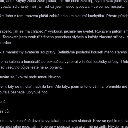
 tati, ano? Kdyby začal zase plakat, tak mě hned zavolej,“ vydolovala jsem v
ypadal zdrchaněji než já. Teď už jsem nepochybovala – celou noc nespal…
 že John v tom tmavém plášti zabírá celou miniaturní kuchyňku. Přesto působ
Isabello, jak se má chlapec?“ vyskočil, jakmile mě uviděl. Rukávem přitom sm
y.
Tentokrát
jsem zvuk tříštěného porcelánu slyšela a každý zlacený střípek j
o srdce.
k z maminčiny sváteční soupravy. Definitivně poslední kousek mého starého
e na kolena a horečnatě se pokoušela vysbírat z hnědé loužičky střepy. Třeb
a
to všechno
půjde ještě nějak opravit…
ouvám se,“ koktal nade mnou Newton.
sem, kdy se mi dlaň naplnila krví. Ale když jsem si toho všimla, přemohlo m
oufalá beznaděj uplynulé noci.
dnů.
ěsíců.
 tu chvíli konečně dovolila vyplakat se ze své slabosti. Krev se rychle mísil
ila něčí silné ruce, jak mě berou v podpaží a usazují mě na židli. Někdo mi 