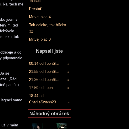
14.časť
u. Na rtech mě
Prestať
Mrtvej plac 4
Nebo jsem si
Tak daleko, tak blízko
terý mi teď
přebývalo
32
 mozku, tak
Mrtvej plac 3
Napsali jste
obličeje a do
y připomínalo
00:14 od TeenStar
»
21:55 od TeenStar
»
„Já se
laze. „Rád
21:36 od TeenStar
»
etně pantů u
17:59 od ireen
»
18:44 od
 legraci samo
CharlieSwann23
»
Náhodný obrázek
li už v mém