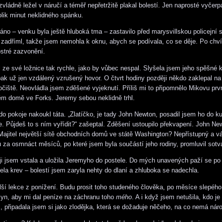
vládně ležel v náručí a téměř nepřetržitě plakal bolestí. Jen naprosté vyčer
lik minut neklidného spánku.
áno – venku byla ještě hluboká tma – zastavilo před marysvillskou policejní s
zadříml, takže jsem nemohla k oknu, abych se podívala, co se děje. Po chvíl
ostré zazvonění.
l ze své ložnice tak rychle, jako by vůbec nespal. Slyšela jsem jeho spěšné 
ak už jen vzdálený vzrušený hovor. O čtvrt hodiny později někdo zaklepal n
čiště. Neovládla jsem zděšené vyjeknutí. Příliš mi to připomnělo Mikovu prv
m domě ve Forks. Jeremy sebou neklidně trhl.
 do pokoje nakoukl táta. „Zlatíčko, je tady John Newton, posadil jsem ho do k
e. Půjdeš to s ním vyřídit?“ zašeptal. Zděšení ustoupilo překvapení. John N
Majitel největší sítě obchodních domů ve státě Washington? Nepřístupný a 
 za osmnáct měsíců, po které jsem byla součástí jeho rodiny, promluvil sotv
ji jsem vstala a uložila Jeremyho do postele. Do mých unavených paží se po
ela krev – bolestí jsem zaryla nehty do dlaní a zhluboka se nadechla.
ší lekce z ponížení. Budu prosit toho studeného člověka, po měsíce slepého
yn, aby mi dal peníze na záchranu toho
mého
. A i když jsem netušila, kdo j
, připadala jsem si jako zlodějka, která se dožaduje něčeho, na co nemá nár