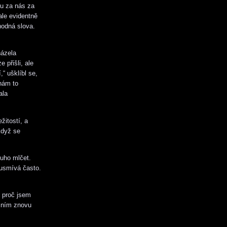
vu za nás za
ale evidentně
hodná slova.
házela
 přišli, ale
,“ ušklíbl se,
 nám to
ala
žitostí, a
když se
ouho mlčet.
 usmívá často.
, proč jsem
d ním znovu