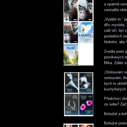
a opatrně roz
zastudila skle
„Vypijte to,“ 
dřív myslela,
zalil oči, by
posledních o
hluboko, aby 
Zvedla jsem p
pronikavých t
Mika. Zdálo s
„Omlouvám se,
omlouvám, Bel
bych to uklid
kuchyňských s
Předchozí úle
ze sebe? Začí
Bohužel a boh
Bohužel proto