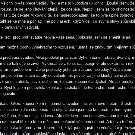
všichni o vás přece věděli,“ řekl a mě to kupodivu uklidnilo. „Doufal jsem, že
rozum, že se jeho chování zlepší, že dospěje. Nepídil jsem se po okolnostec
ohlásit, že čekáte Mikovo dítě, ale nepředpokládám, že to byla úplně dobrovo
táhl se ke mně a pohladil mě po vlasech, když viděl, co svými slovy způsobil.
 k omluvám,“ vzdychl.
těl říct, proč proti svatbě nebyla vaše žena,“ pokusila jsem se změnit téma.
 vám možná trochu vynahradím to rozrušení,“ usmál se znovu tím hřejivým z
oku před vaší svatbou Mike prodělal příušnice. Byl v hrozném stavu, dva dny 
sme se báli o jeho život. Vykřesal se z toho, samozřejmě, ale doktor nám řekl
 s tímto průběhem… Že je prakticky jisté, že zůstane neplodný.“ Zírala jsem
 při posledním slově zaťaly do volantu tak pevně, až jeho klouby úplně zbělel
yž se mi zatočila hlava, došlo mi, že jsem zapomněla dýchat. Ale ani prudký
vu. Rychle jsem pootevřela okénko a nechala si do tváře chrstnout trochu led
ungovalo.
uka s
dalším
kapesníkem mi pomohla uvědomit si, že znovu brečím. Štěstím
mbinace se zdála skoro nad mé síly. Otočila jsem se ke spícímu Jeremymu. 
svědčená, že ho miluji nadevše. Ale někde ve mně se skrýval temný kout, šp
si uzurpoval Mike a které mělo moc pošpinit všechno ostatní. A teprve teď se
moje láska k Jeremymu. Teprve teď, když jsem s jistotou věděla, že je Edwa
la podívat s ničím neokleštěnou láskou a s vědomím, že je skutečně a úplně