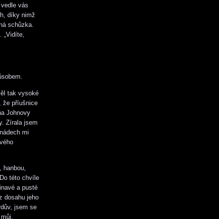
 vedle vás
h, díky nimž
lná schůzka.
 „Vidíte,
působem.
měl tak vysoké
, že příušnice
 na Johnovy
y. Zírala jsem
 nádech mi
ového
, hanbou,
Do této chvíle
inavé a pusté
 z dosahu jeho
rdův, jsem se
 můj.