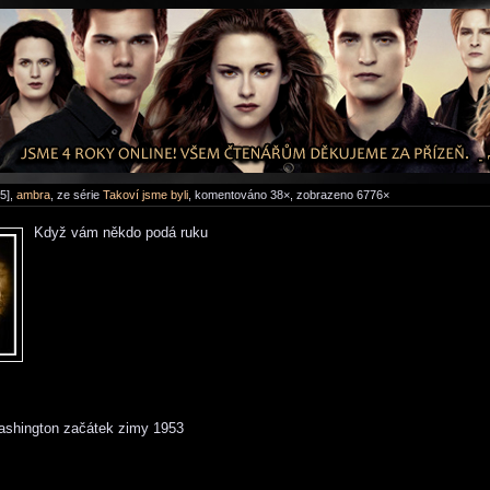
5],
ambra
, ze série
Takoví jsme byli
, komentováno 38×, zobrazeno 6776×
Když vám někdo podá ruku
ashington začátek zimy 1953