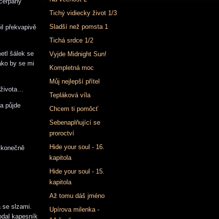
yčerpaný
Tichý vidiecky život 1/3
Sladší než pomsta 1
il překvapivě
Tichá srdce 1/2
etl šálek se
Vyjde Midnight Sun!
ako by se mi
Kompletná moc
Můj nejlepší přítel
 života…
Tepláková víla
a půjde
Chcem ti pomôcť
Sebenaplňující se
proroctví
Hide your soul - 16.
ě konečně
kapitola
Hide your soul - 15.
kapitola
Až tomu dáš jméno
a se slzami.
Upírova milenka -
podal kapesník