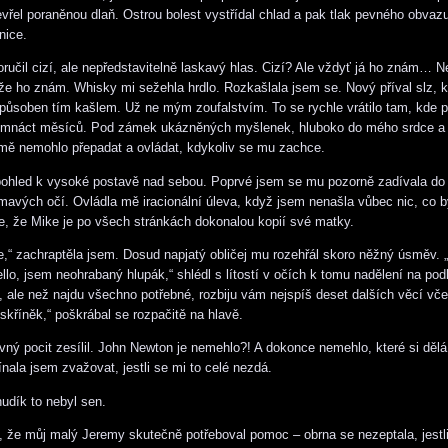
evřel poraněnou dlaň. Ostrou bolest vystřídal chlad a pak tlak pevného obvaz
nice.
poručil cizí, ale nepředstavitelně laskavý hlas. Cizí? Ale vždyť já ho znám… 
 že ho znám. Whisky mi sežehla hrdlo. Rozkašlala jsem se. Nový příval slz, k
l způsoben tím kašlem. Už ne mým zoufalstvím. To se rychle vrátilo tam, kde 
smnáct měsíců. Pod zámek ukázněných myšlenek, hluboko do mého srdce a
mě nemohlo přepadat a ovládat, kdykoliv se mu zachce.
ohled k vysoké postavě nad sebou. Poprvé jsem se mu pozorně zadívala do 
mavých očí. Ovládla mě iracionální úleva, když jsem nenašla vůbec nic, co b
e, že Mike je po všech stránkách dokonalou kopií své matky.
“ zachraptěla jsem. Dosud napjatý obličej mu rozehřál skoro něžný úsměv. 
lo, jsem neohrabaný hlupák,“ shlédl s lítostí v očích k tomu nadělení na pod
il, ale než najdu všechno potřebné, rozbiju vám nejspíš deset dalších věcí vč
kříněk,“ poškrábal se rozpačitě na hlavě.
vný pocit zesílil. John Newton je nemehlo?! A dokonce nemehlo, které si dělá
nala jsem zvažovat, jestli se mi to celé nezdá.
udík to nebyl sen.
, že můj malý Jeremy skutečně potřeboval pomoc – obrna se nezeptala, jest