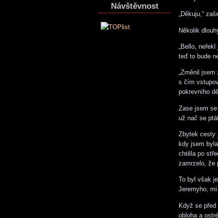
Návštěvnost
„Děkuju,“ zaš
Několik dlouh
„Bello, neřek
teď to bude n
„Změnil jsem 
s čím vstupov
pokrevního dě
Zase jsem se 
už nač se ptá
Zbytek cesty 
kdy jsem byla
chtěla po stř
zamrzelo, že p
To byl však j
Jeremyho, mi 
Když se před 
obloha a ostr