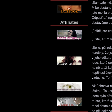
„Samozřejmě, 
Mike dostane 
jste mohla pr
Odpusťte,“ na
Affiliates
dostáváme se
„Ještě jste ch
„Jistě, a tím
„Bello, půl r
horečky, že j
v jeho věku a
ruce, které se
na ně a až kd
nepřinesl úle
vzduchu. To f
Až Johnova r
láskou. Ta ko
jsem byla pře
místo, které 
moci dostala 
na něj dokáza