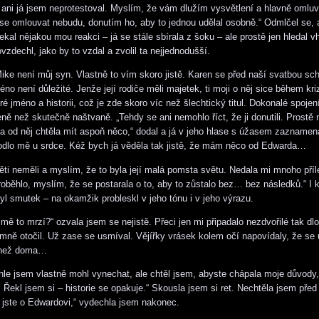
ani já jsem neprotestoval. Myslím, že vám dlužím vysvětlení a hlavně omlu
se omlouvat nebudu, donutím ho, aby to jednou udělal osobně.“ Odmlčel se, 
ekal nějakou mou reakci – já se stále sbírala z šoku – ale prostě jen hledal v
zdechl, jako by to vzdal a zvolil ta nejjednodušší.
ike není můj syn. Vlastně to vím skoro jistě. Karen se před naší svatbou sc
o není důležité. Jenže její rodiče měli majetek, ti moji o něj sice během krize
é jméno a historii, což je zde skoro víc než šlechtický titul. Dokonalé spojení
eně než skutečně naštvaně. „Tehdy se ani nemohlo říct, že ji donutili. Prostě
na od něj chtěla mít aspoň něco,“ dodal a já v jeho hlase s úžasem zaznamen
odlo mě u srdce. Kéž bych já věděla tak jistě, že mám něco od Edwarda…
ěti neměli a myslím, že to byla její malá pomsta světu. Nedala mi mnoho příle
oběhlo, myslím, že se postarala o to, aby to zůstalo bez… bez následků.“ I 
ryl smutek – na okamžik probleskl v jeho tónu i v jeho výrazu.
mě to mrzí?“ ozvala jsem se nejistě. Přeci jen mi připadalo nezdvořilé tak dl
mně otočil. Už zase se usmíval. Vějířky vrásek kolem očí napovídaly, že se
e než doma…
hle jsem vlastně mohl vynechat, ale chtěl jsem, abyste chápala moje důvody
. Řekl jsem si – historie se opakuje.“ Skousla jsem si ret. Nechtěla jsem pře
l jste o Edwardovi,“ vydechla jsem nakonec.