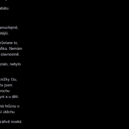
abátu.
 samozřejmě,
tější.
zůstane to,
í Mika. Nemám
 slavnostně.
stalo, nebylo
knížky čtu,
 že jsem
trochu
ni a u dětí.
ená hrůzou o
í útěchu.
 zářivě modrá