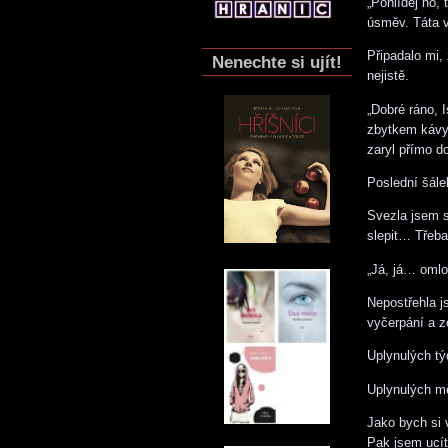
„Pohlídej ho,
úsměv. Táta v
Připadalo mi,
Nenechte si ujít!
nejistě.
„Dobré ráno, 
zbytkem káv
zaryl přímo d
Poslední šále
Svezla jsem s
slepit… Třeb
„Já, já… oml
Nepostřehla j
vyčerpání a z
Uplynulých tý
Uplynulých m
Jako bych si v
Pak jsem ucít