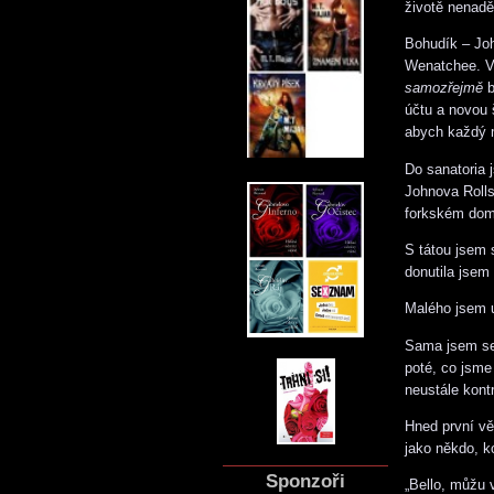
životě nenadě
Bohudík – Joh
Wenatchee. V 
samozřejmě
b
účtu a novou š
abych každý m
Do sanatoria j
Johnova Rolls
forkském dom
S tátou jsem 
donutila jsem 
Malého jsem u
Sama jsem se 
poté, co jsme
neustále kont
Hned první vě
jako někdo, k
Sponzoři
„Bello, můžu v