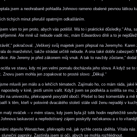
eptala jsem a neohrabaně pohladila Johnovo rameno obalené pevnou látkou k
ých tichých minut přerušil opatrným odkašláním.
l jsem vám to jen proto, abych vás potěšil. Má to i praktické důsledky.“ Aha,
epříjemné. Ale mně už nebude vadit nic, mám Edwardovo dítě a to je nejdůleži
závěť,“ pokračoval. „Veškerý svůj majetek jsem přepsal na Jeremyho. Karen 
ala do manželství, takže strádat určitě nebude. A ona také dobře zabezpeč
dice. Ale Jeremy je před zákonem můj vnuk. A tak to navždy zůstane,“ dodal
ocitla ve stavu, kdy mi jen velmi pomalu docházela jeho slova. A když se to 
t. Znovu jsem mohla jen zopakovat to prosté slovo: „Děkuji.“
jsme mluvili jen málo a o lehčích tématech. Zajímalo ho, co mám ráda, jaké 
 naposledy v kině, jestli umím vařit. Když jsem se podřekla a svěřila se mu,
ední na univerzitu, překvapeně povytáhl obočí. Přešel to bez komentáře a mě 
atří k těm, kteří v polovině dvacátého století stále vidí ženu nejraději v kuchy
en malý mráček – v mém stavu, kdy jsem byla již tolik hodin nepřetržitě sevř
Johnova laskavost a nepředstíraný zájem poskytly nečekanou a o to vítanějš
námi objevilo Wenatchee, překvapilo mě, jak rychle cesta uběhla. Vítala nás
é sluneční paprsky. Zastínila jsem si oči, abych se mohla rozhlédnout.