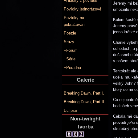
+Hlášky z povídek
Jeremy mi bez
Povídky jednorázové
umožnilo něko
Povídky na
Kolem šesté r
pokračování
Jeremy právě 
jedno krátké 
Poezie
Srazy
Charlie vyběh
schodech, a p
+Fórum
dočasného úto
+Série
v našem staré
+Poradna
Tentokrát ale
udělal mu kaf
Galerie
veliký John? 
který se mnou
Breaking Dawn, Part I.
Co nejopatrně
Breaking Dawn, Part II.
hodinách vrac
Eclipse
Čekala mě dal
Non-twilight
provádí
jeho
s
tvorba
skutečný otec