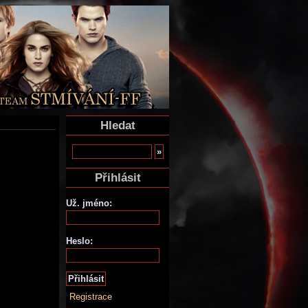
Hledat
Přihlásit
Už. jméno:
Heslo:
Registrace