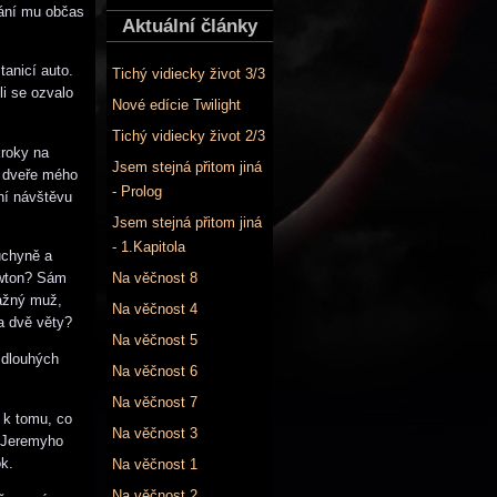
pání mu občas
Aktuální články
tanicí auto.
Tichý vidiecky život 3/3
i se ozvalo
Nové edície Twilight
Tichý vidiecky život 2/3
kroky na
Jsem stejná přitom jiná
a dveře mého
- Prolog
ní návštěvu
Jsem stejná přitom jiná
- 1.Kapitola
uchyně a
ewton? Sám
Na věčnost 8
vážný muž,
Na věčnost 4
a dvě věty?
Na věčnost 5
 dlouhých
Na věčnost 6
Na věčnost 7
 k tomu, co
Na věčnost 3
e Jeremyho
ok.
Na věčnost 1
Na věčnost 2