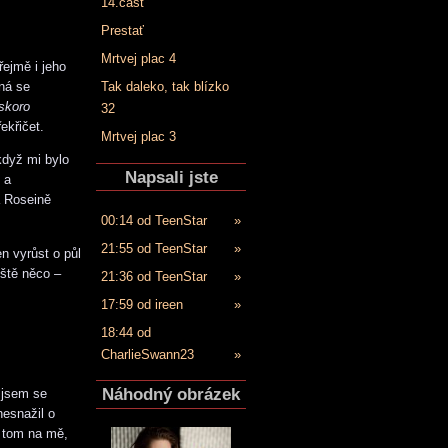
14.časť
Prestať
Mrtvej plac 4
řejmě i jeho
žná se
Tak daleko, tak blízko
skoro
32
ekřičet.
Mrtvej plac 3
když mi bylo
Napsali jste
 a
a Roseině
00:14 od TeenStar
»
21:55 od TeenStar
»
n vyrůst o půl
eště něco –
21:36 od TeenStar
»
17:59 od ireen
»
18:44 od
CharlieSwann23
»
Náhodný obrázek
 jsem se
nesnažil o
i tom na mě,