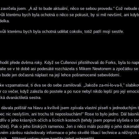
 zavrčela jsem. „A až to bude aktuální, něco se sebou provedu.“ Což nebude 
kvůli kterému bych byla ochotná o něco se pokusit, by si mě nevšiml, ani kdy
delka.
vůli kterému bych byla ochotná udělat cokoliv, totiž patří mojí sestře.
chodit přede dvěma roky. Když se Cullenovi přistěhovali do Forks, byla to nap
lie se v té době asi podesáté rozcházela s Mikem Newtonem a zpočátku se 
 bude jen dočasná náplast na její lehce pošramocené sebevědomí.
ke vzpamatoval, ti dva se do sebe zamilovali. „Jakože za-mi-lo-va-li,“ slabik
 co večer, když zalezla do postele a po ruce nebyl nikdo lepší pro její emoci
cká dvanáctiletá sestra.
 dávala polštář na hlavu a kvílivě jsem zpívala vlastní píseň s jednoduchým 
ec nic neslyším, ani trochu tě neposlouchám!“ Rose to bylo jedno. Dál básni
dřív o jeho krásných očích a lícních kostech (tehdy jsem poprvé slyšela o tom
ležité). Pak o jeho širokých ramenou. Jen o něco málo později o jeho dokon
sném závěsu následovaly informace o jeho skvělé líbací technice a něžných 
ách… Některé večery jsem končila úplně ochraptělá.