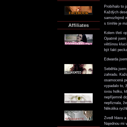
Probíhalo to 
Každých dese
samozřejmě mi
s tímhle je m
Affiliates
Kolem třetí o
Opatrně jsem 
většinou kluc
být fakt peck
Edwarda jsem 
Seběhla jsem 
zahradu. Každ
osamocená pos
vypadalo to, 
svou holku, k
nepříjemně do
nepřiznala, ž
Několika rych
Zvedl hlavu a
Najednou mi v