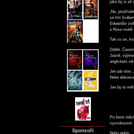
jako by si až 
„Ne, používám
se tím švábem
Edwardův zvlh
s Rose mohli 
Tak co se, kru
Dobře. Časem 
Jasně, výjime
anglickém vik
Jen pár slov.
Nebo dokonce 
Jen by to měl
Po šesti měsí
vysvobození.
Sponzoři
Nebo peklo.