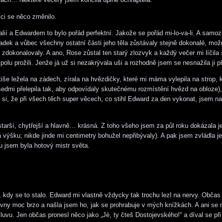
ci se něco změnilo.
lií a Edwardem to bylo pořád perfektní. Jakože se pořád mi-lo-va-li. A samoz
 zadek a vůbec všechny ostatní části jeho těla zůstávaly stejně dokonalé, mo
 zdokonalovaly. A ano, Rose zůstal ten starý zlozvyk a každý večer mi líčila
spolu prožili. Jenže já už si nezakrývala uši a rozhodně jsem se nesnažila ji př
tiše ležela na zádech, zírala na hvězdičky, které mi máma vylepila na strop, 
v sedmi přelepila tak, aby odpovídaly skutečnému rozmístění hvězd na obloze),
 si, že při všech těch super věcech, co stihl Edward za den vykonat, jsem n
arší, chytřejší a hlavně… krásná. Z toho všeho jsem za půl roku dokázala je
a výšku; nikde jinde mi centimetry bohužel nepřibývaly). A pak jsem zvládla j
u jsem byla hotový mistr světa.
, kdy se to stalo. Edward mi vlastně vždycky tak trochu lezl na nervy. Občas
hovny moc brzo a našla jsem ho, jak se prohrabuje v mých knížkách. A ani se 
uvu. Jen občas pronesl něco jako „Jé, ty čteš Dostojevského!“ a díval se př