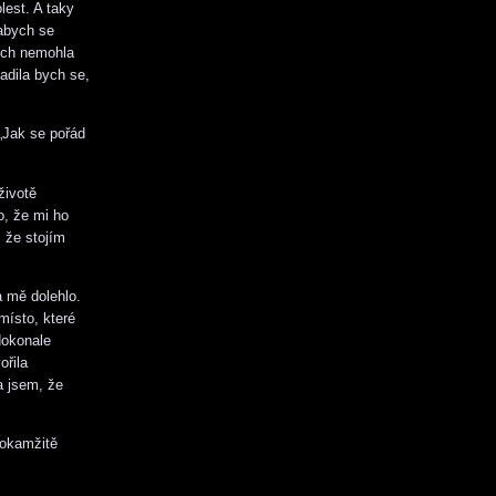
lest. A taky
 abych se
bych nemohla
sadila bych se,
„Jak se pořád
životě
o, že mi ho
 že stojím
a mě dolehlo.
místo, které
dokonale
ořila
a jsem, že
 okamžitě