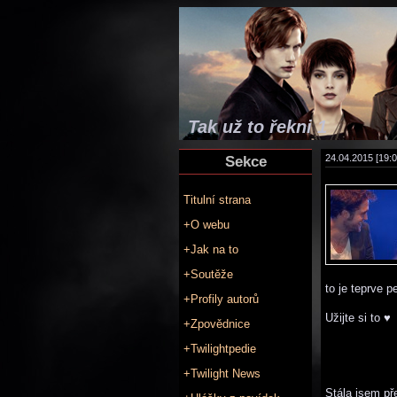
Tak už to řekni 1
Sekce
24.04.2015 [19:0
Titulní strana
+O webu
+Jak na to
+Soutěže
to je teprve p
+Profily autorů
Užijte si to ♥
+Zpovědnice
+Twilightpedie
+Twilight News
Stála jsem př