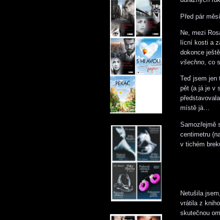
Před pár měsí
Ne, mezi Rosa
lícní kosti a
dokonce ještě
všechno
, co 
Teď jsem jen 
pět (a já je 
představovala
místě já…
Samozřejmě st
centimetru (n
v tichém brek
Netušila jsem
vrátila z kni
skutečnou oml