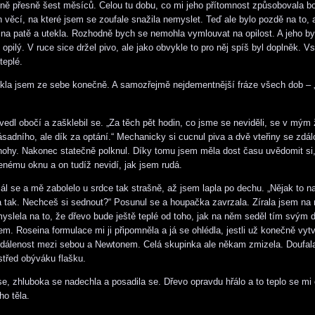
ně přesně šest měsíců. Celou tu dobu, co mi jeho přítomnost způsobovala bo
h věcí, na které jsem se zoufale snažila nemyslet. Teď ale bylo pozdě na to,
a na patě a utekla. Rozhodně bych se nemohla vymlouvat na opilost. A jeho 
l opilý. V ruce sice držel pivo, ale jako obvykle to pro něj spíš byl doplněk. V
teplé.
kla jsem ze sebe konečně. A samozřejmě nejdementnější fráze všech dob – 
edl obočí a zašklebil se. „Za těch pět hodin, co jsme se neviděli, se v mým 
ásadního, ale dík za optání.“ Mechanicky si cucnul piva a dvě vteřiny se zdál
nohy. Nakonec statečně polknul. Díky tomu jsem měla dost času uvědomit si,
enému oknu a on tudíž nevidí, jak jsem rudá.
ál se a mě zabolelo u srdce tak strašně, až jsem lapla po dechu. „Nějak to n
 tak. Nechceš si sednout?“ Posunul se a houpačka zavrzala. Zírala jsem na 
 myslela na to, že dřevo bude ještě teplé od toho, jak na něm seděl tím svým 
. Roseina formulace mi ji připomněla a já se ohlédla, jestli už konečně vytv
dálenost mezi sebou a Newtonem. Celá skupinka ale někam zmizela. Doufal
střed obýváku flašku.
se, zhluboka se nadechla a posadila se. Dřevo opravdu hřálo a to teplo se mi
ho těla.