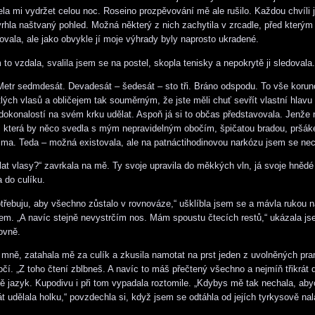
la mi vydržet celou noc. Roseino prozpěvování mě ale rušilo. Každou chvíli 
rhla naštvaný pohled. Možná některý z nich zachytila v zrcadle, před kterým
ovala, ale jako obvykle jí moje výhrady byly naprosto ukradené.
to vzdala, svalila jsem se na postel, skopla tenisky a nepokrytě ji sledovala.
Metr sedmdesát. Devadesát – šedesát – sto tři. Bráno odspodu. To vše koru
tlých vlasů a obličejem tak souměrným, že jste měli chuť sevřít vlastní hlavu
dokonalostí na svém krku udělat. Aspoň já si to občas představovala. Jenže 
, která by něco svedla s mým nepravidelným obočím, špičatou bradou, pršá
ma. Teda – možná existovala, ale na patnáctihodinovou narkózu jsem se necí
at vlasy?“ zavrkala na mě. Ty svoje upravila do měkkých vln, já svoje hnědé 
a do culíku.
třebuju, aby všechno zůstalo v rovnováze,“ ušklíbla jsem se a mávla rukou
em. „A navíc stejně nevystrčím nos. Mám spoustu čtecích restů,“ ukázala j
ovně.
e mně, zatahala mě za culík a zkusila namotat na prst jeden z uvolněných pra
očí. „Z toho čtení zblbneš. A navíc to máš přečtený všechno a nejmíň třikrát 
ě jazyk. Kupodivu i při tom vypadala roztomile. „Kdybys mě tak nechala, aby
át udělala holku,“ povzdechla si, když jsem se odtáhla od jejích tyrkysově n