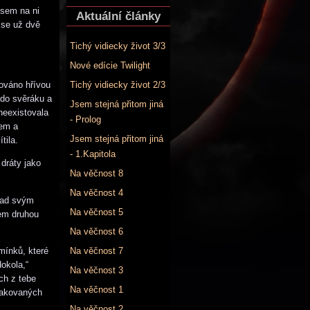
jsem na ni
Aktuální články
 se už dvě
Tichý vidiecky život 3/3
Nové edície Twilight
nováno hřívou
Tichý vidiecky život 2/3
 do svěráku a
Jsem stejná přitom jiná
neexistovala
- Prolog
kem a
Jsem stejná přitom jiná
tila.
- 1.Kapitola
dráty jako
Na věčnost 8
Na věčnost 4
 nad svým
Na věčnost 5
sem druhou
Na věčnost 6
mínků, které
Na věčnost 7
dokola,“
Na věčnost 3
ch z tebe
Na věčnost 1
alakovaných
Na věčnost 2