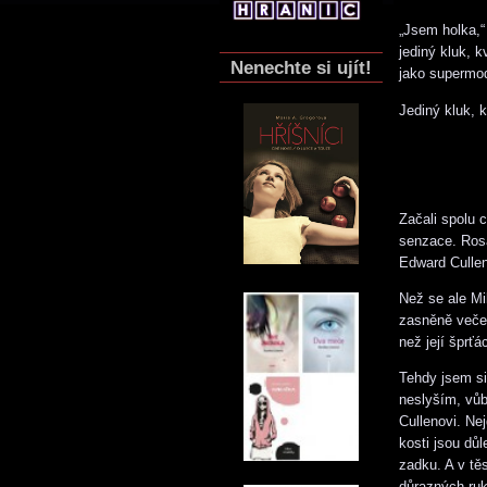
„Jsem holka,“
jediný kluk, 
Nenechte si ujít!
jako supermo
Jediný kluk, k
Začali spolu 
senzace. Rosa
Edward Cullen
Než se ale Mi
zasněně večer
než její šprťá
Tehdy jsem si
neslyším, vůb
Cullenovi. Nej
kosti jsou dů
zadku. A v tě
důrazných ruk