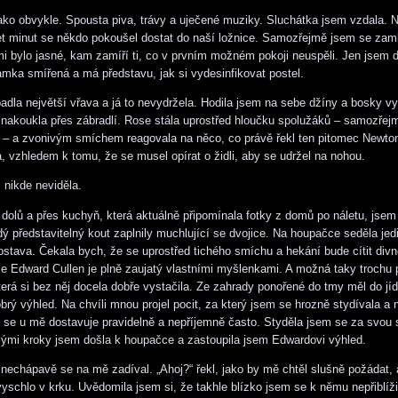
jako obvykle. Spousta piva, trávy a uječené muziky. Sluchátka jsem vzdala. 
t minut se někdo pokoušel dostat do naší ložnice. Samozřejmě jsem se zam
 bylo jasné, kam zamíří ti, co v prvním možném pokoji neuspěli. Jen jsem do
amka smířená a má představu, jak si vydesinfikovat postel.
padla největší vřava a já to nevydržela. Hodila jsem na sebe džíny a bosky vy
nakoukla přes zábradlí. Rose stála uprostřed hloučku spolužáků – samozřejm
i – a zvonivým smíchem reagovala na něco, co právě řekl ten pitomec Newto
a, vzhledem k tomu, že se musel opírat o židli, aby se udržel na nohou.
nikde neviděla.
dolů a přes kuchyň, která aktuálně připomínala fotky z domů po náletu, jsem
ý představitelný kout zaplnily muchlující se dvojice. Na houpačce seděla jed
tava. Čekala bych, že se uprostřed tichého smíchu a hekání bude cítit divn
že Edward Cullen je plně zaujatý vlastními myšlenkami. A možná taky trochu
terá si bez něj docela dobře vystačila. Ze zahrady ponořené do tmy měl do jí
brý výhled. Na chvíli mnou projel pocit, za který jsem se hrozně stydívala a 
e se u mě dostavuje pravidelně a nepříjemně často. Styděla jsem se za svou 
lými kroky jsem došla k houpačce a zastoupila jsem Edwardovi výhled.
 nechápavě se na mě zadíval. „Ahoj?“ řekl, jako by mě chtěl slušně požádat,
yschlo v krku. Uvědomila jsem si, že takhle blízko jsem se k němu nepřiblíži