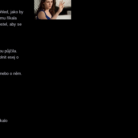
ohled, jako by
mu říkala
stel, aby se
u půjčila.
lnit esej o
ě nebo o něm.
ekalo