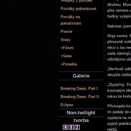
+Hlášky z povídek
dlouhou. Muse
Povídky jednorázové
přes rameno v
hodiny vylepš
Povídky na
pokračování
Nakonec jsem 
Poezie
Moje sestra. 
Srazy
přirozeně svě
něco s tou ne
+Fórum
sada nástrojů
+Série
odstátýma uši
+Poradna
„Nechceš uděl
obvykle stáhl
Galerie
„Zbytečný. Po
Breaking Dawn, Part I.
kostnatým těl
rukou ke knih
Breaking Dawn, Part II.
Eclipse
Přistoupila k
mi padaly do 
Non-twilight
vyplázla na m
tvorba
aspoň jedinkr
nehtů.