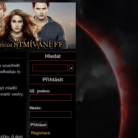
Hledat
 soustředit
(odhaduju to
Přihlásit
být mladší
Už. jméno:
starší sestry,
Heslo:
Registrace
nížku. A dost