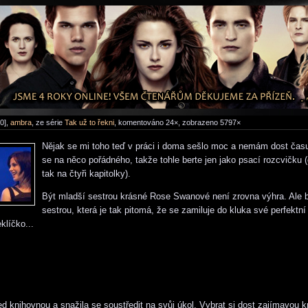
0],
ambra
, ze série
Tak už to řekni
, komentováno 24×, zobrazeno 5797×
Nějak se mi toho teď v práci i doma sešlo moc a nemám dost času
se na něco pořádného, takže tohle berte jen jako psací rozcvičku 
tak na čtyři kapitolky).
Být mladší sestrou krásné Rose Swanové není zrovna výhra. Ale 
sestrou, která je tak pitomá, že se zamiluje do kluka své perfektní 
eklíčko...
ed knihovnou a snažila se soustředit na svůj úkol. Vybrat si dost zajímavou k