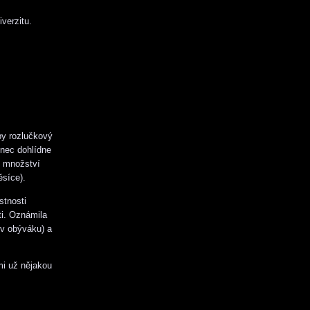
verzitu.
aby rozlučkový
onec dohlídne
é množství
ěsíce).
stnosti
ti. Oznámila
 v obýváku) a
mi už nějakou