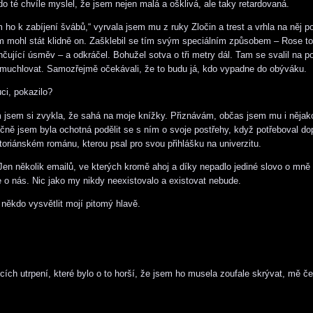
do té chvíle myslel, že jsem nejen malá a ošklivá, ale taky retardovaná.
 ho k zabíjení švábů,“ vyrvala jsem mu z ruky Zločin a trest a vrhla na něj p
 mohl stát klidně on. Zašklebil se tím svým speciálním způsobem – Rose to
čující úsměv – a odkráčel. Bohužel sotva o tři metry dál. Tam se svalil na po
muchlovat. Samozřejmě očekávali, že to budu já, kdo vypadne do obýváku.
ci, pokazilo?
jsem si zvykla, že sahá na moje knížky. Přiznávám, občas jsem mu i nějako
čně jsem byla ochotná podělit se s ním o svoje postřehy, když potřeboval dop
toriánském románu, kterou psal pro svou přihlášku na univerzitu.
 Jen několik emailů, ve kterých kromě ahoj a díky nepadlo jediné slovo o mn
o nás. Nic jako my nikdy neexistovalo a existovat nebude.
 někdo vysvětlit mojí pitomý hlavě.
cích utrpení, které bylo o to horší, že jsem ho musela zoufale skrývat, mě č