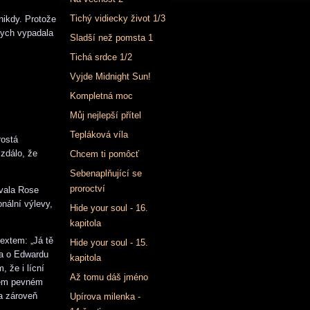
Tichý vidiecky život 1/3
nikdy. Protože
bych vypadala
Sladší než pomsta 1
Tichá srdce 1/2
Vyjde Midnight Sun!
Kompletná moc
Můj nejlepší přítel
Tepláková víla
rostá
zdálo, že
Chcem ti pomôcť
Sebenaplňující se
proroctví
ovala Rose
onální výlevy,
Hide your soul - 16.
kapitola
textem: „Já tě
Hide your soul - 15.
la o Edwardu
kapitola
, že i lícní
Až tomu dáš jméno
além pevném
a zároveň
Upírova milenka -