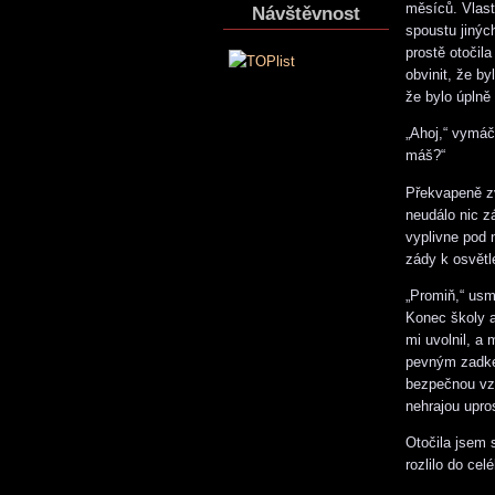
měsíců. Vlast
Návštěvnost
spoustu jinýc
prostě otočil
obvinit, že by
že bylo úplně 
„Ahoj,“ vymáč
máš?“
Překvapeně zv
neudálo nic z
vyplivne pod 
zády k osvětl
„Promiň,“ usm
Konec školy a
mi uvolnil, a
pevným zadkem
bezpečnou vz
nehrajou upro
Otočila jsem 
rozlilo do celé