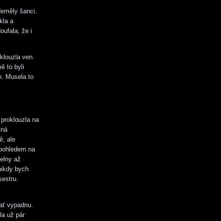
Neměly šanci.
kla a
ufala, že i
klouzla ven.
ě to byli
n. Musela to
 proklouzla na
iná
ě, ale
 pohledem na
delny až
nikdy bych
sestru.
 ať vypadnu.
la už pár