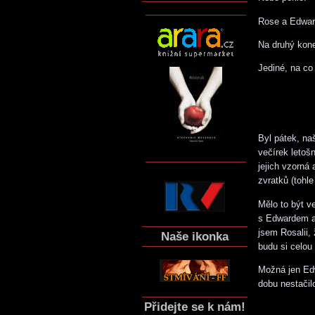
Rose a Edward
Na druhý kon
Jediné, na co
Byl pátek, naš
večírek letoš
jejich vzorná
zvratků (tohl
Mělo to být v
s Edwardem a
jsem Rosalii,
Naše ikonka
budu si celou
Možná jen Edw
dobu nestačil
Přidejte se k nám!