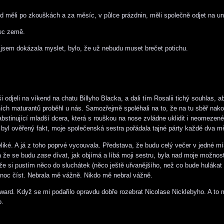
 měli po zkouškách a za měsíc, v půlce prázdnin, měli společně odjet na uni
ec země.
 jsem dokázala myslet, bylo, že už nebudu muset brečet potichu.
i odjeli na víkend na chatu Billyho Blacka, a dali tím Rosalii tichý souhlas, 
ních maturantů proběhl u nás. Samozřejmě spoléhali na to, že na tu sběř nak
 abstinující mladší dcera, která s rouškou na nose zvládne uklidit i neomezen
e byl ověřený fakt, moje společenská sestra pořádala tajné párty každé dva m
eliké. A já z toho poprvé vycouvala. Představa, že budu celý večer v jedné mí
 že se budu
zase
dívat, jak objímá a líbá moji sestru, byla nad moje možnos
 že si pustím něco do sluchátek (něco ještě uřvanějšího, než co bude hulákat
 noc číst. Nebrala mě vážně. Nikdo mě nebral vážně.
ard. Když se mi podařilo opravdu dobře rozebrat Nicolase Nicklebyho. A to 
o.