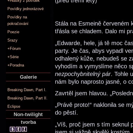
(před třemi lety)
+Hlášky z povídek
Povídky jednorázové
Povídky na
Stála na Esmeině červeném ko
pokračování
třásla se chladem. Dalo mi prá
Poezie
Srazy
„Edwarde, hele, já tě moc čas
+Fórum
party. Je čas, abys vypadl v
+Série
odhalený kůže, nebudeš se za 
vyhodím a vymyslíme něco s
+Poradna
nezpochybnitelný pár
. Tohle
Galerie
nám bylo naprosto jasné, o co
Breaking Dawn, Part I.
Zavrtěl jsem hlavou. „Posledn
Breaking Dawn, Part II.
„Právě proto!“ naklonila se 
Eclipse
do pěstí.
Non-twilight
tvorba
„Víš, proč jsem s tím seknul 
jsem si vážně skvělý kostým. 