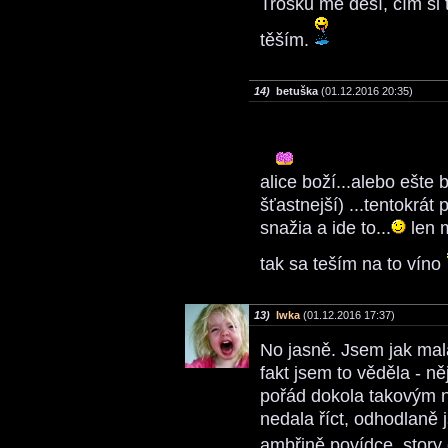
Trošku mě děsí, čím si 
těším.
14)
betuška
(01.12.2016 20:35)
alice boží...alebo ešte 
šťastnejší) ...tentokrát
snažia a ide to...
len m
tak sa teším na to víno
13)
Iwka
(01.12.2016 17:37)
No jasně. Jsem jak malá
fakt jsem to věděla - ně
pořád dokola takovým n
nedala říct, odhodlaně 
ambřině povídce, story 