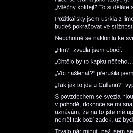
„Mléčný koktejl? To si děláte
Požitkářsky jsem usrkla z lim
budeš pokračovat ve stížnost
Neochotně se naklonila ke s
„Hm?“ zvedla jsem obočí.
„Chtělo by to kapku něčeho…
„Víc našlehat?“ přerušila jse
„Tak jak to jde u Cullenů?“ vy
S povzdechem se svezla hloub
v pohodě, dokonce se mi snaž
uznávám, že na to jste mě up
neměl tak boží zadek, už bych
Trvalo pár minut, než jsem se