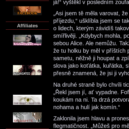
já!“ vyštěkl v posledním zouf
„Asi jsem tě měla varovat, že
příjezdu,“ ušklíbla jsem se t
Affiliates
o lidech, kterým závidíš tako
smířlivěji. „Kdybych mohla, p
sebou Alice. Ale nemůžu. Takž
že tu holku by měl v příštích 
sametu, něžně ji houpat a zpív
slova jako koťátka, kuřátka, 
přesně znamená, že jsi ji vyho
Na druhé straně bylo chvíli t
„Řekl jsem jí, ať vypadne. Fo
koukám na ni. Ta drzá potvo
nohama a hulí jak komín.“
Zaklonila jsem hlavu a pronesl
flegmatičnost. „Můžeš pro mě