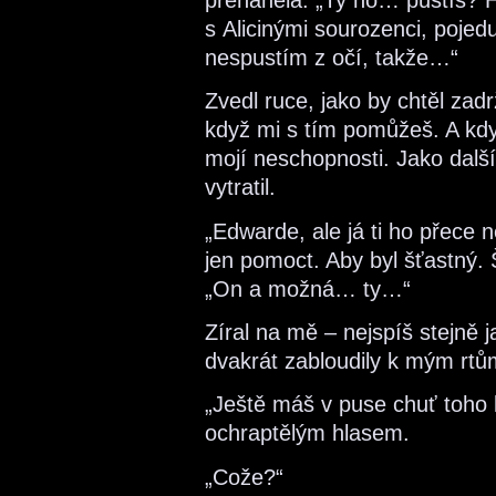
přeháněla. „Ty ho… pustíš? H
s Alicinými sourozenci, pojedu
nespustím z očí, takže…“
Zvedl ruce, jako by chtěl zad
když mi s tím pomůžeš. A kdy
mojí neschopnosti. Jako další
vytratil.
„Edwarde, ale já ti ho přece ne
jen pomoct. Aby byl šťastný. Š
„On a možná… ty…“
Zíral na mě – nejspíš stejně 
dvakrát zabloudily k mým rtů
„Ještě máš v puse chuť toho 
ochraptělým hlasem.
„Cože?“