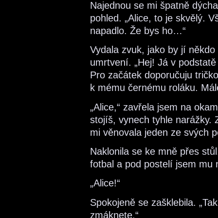
Najednou se mi špatně dýchal
pohled. „Alice, to je skvělý. 
napadlo. Že bys ho…“
Vydala zvuk, jako by jí někd
umrtvení. „Hej! Já v podstat
Pro začátek doporučuju tričk
k mému černému roláku. Mále
„Alice,“ zavřela jsem na okamži
stojíš, vynech tyhle narážky. 
mi věnovala jeden ze svých p
Naklonila se ke mně přes stůl.
fotbal a pod postelí jsem mu
„Alice!“
Spokojeně se zašklebila. „Tak
zmáknete.“