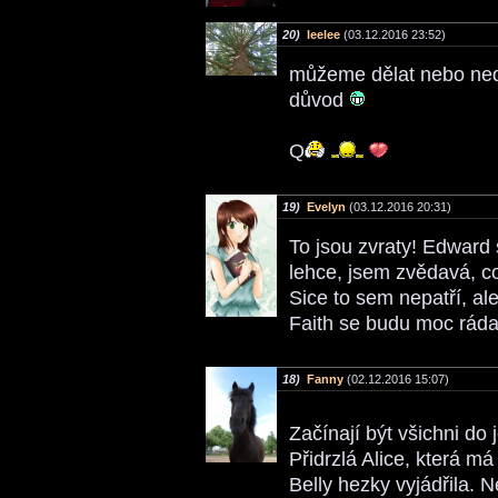
20)
leelee
(03.12.2016 23:52)
můžeme dělat nebo nedě
důvod
Q
19)
Evelyn
(03.12.2016 20:31)
To jsou zvraty! Edward
lehce, jsem zvědavá, co
Sice to sem nepatří, al
Faith se budu moc ráda
18)
Fanny
(02.12.2016 15:07)
Začínají být všichni do
Přidrzlá Alice, která m
Belly hezky vyjádřila. 