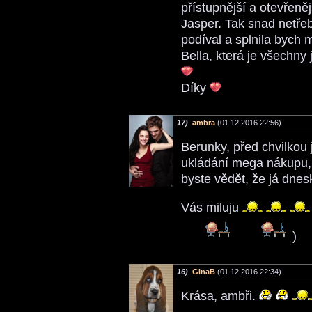
přístupnější a otevřeněj
Jasper. Tak snad netře
podíval a splnila bych 
Bella, která je všechn
Díky
17)
ambra
(01.12.2016 22:56)
Berunky, před chvilkou
ukládání mega nákupu, 
byste vědět, že já dn
Vás miluju
)
16)
GinaB
(01.12.2016 22:34)
Krása, ambři.