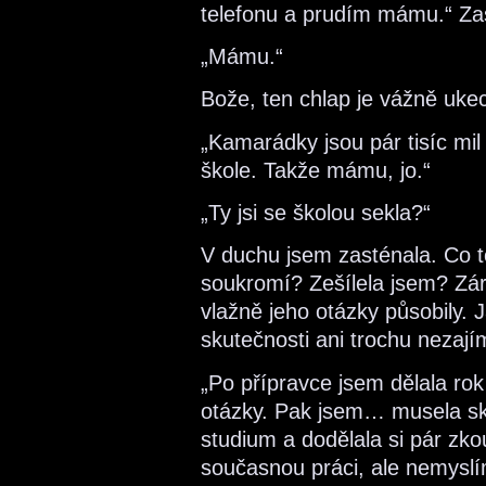
telefonu a prudím mámu.“ Za
„Mámu.“
Bože, ten chlap je vážně uke
„Kamarádky jsou pár tisíc mil
škole. Takže mámu, jo.“
„Ty jsi se školou sekla?“
V duchu jsem zasténala. Co 
soukromí? Zešílela jsem? Záro
vlažně jeho otázky působily.
skutečnosti ani trochu nezají
„Po přípravce jsem dělala ro
otázky. Pak jsem… musela sko
studium a dodělala si pár zk
současnou práci, ale nemyslí