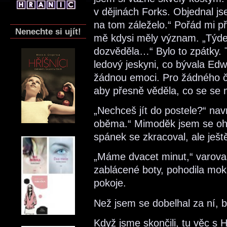
v dějinách Forks. Objednal j
na tom záleželo.“ Pořád mi př
Nenechte si ujít!
mě kdysi měly význam. „Týde
dozvěděla…“ Bylo to zpátky. T
ledový jeskyni, co bývala Ed
žádnou emoci. Pro žádného č
aby přesně věděla, co se se 
„Nechceš jít do postele?“ nav
oběma.“ Mimoděk jsem se ohl
spánek se zkracoval, ale ješt
„Máme dvacet minut,“ varoval
zablácené boty, pohodila mok
pokoje.
Než jsem se dobelhal za ní, b
Když jsme skončili, tu věc s