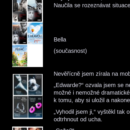
Naučila se rozeznávat situa
Bella
(současnost)
Nevěřícně jsem zírala na mob
„Edwarde?“ ozvala jsem se ne
možné i nemožné dramatické 
k tomu, aby si uložil a nakone
„Vyhodil jsem ji,“ vyštěkl tak
odtrhnout od ucha.