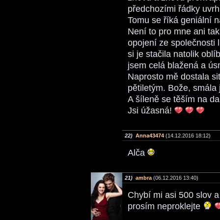
předchozími řádky uvrhl
Tomu se říká geniální n
Není to pro mne ani tak
opojení ze společnosti l
si je stačila natolik obl
jsem celá blažená a úsm
Naprosto mě dostala si
pětiletým. Bože, smála 
A šíleně se těším na da
Jsi úžasná!
22)
Anna43474
(14.12.2016 18:12)
Alča
21)
ambra
(06.12.2016 13:40)
Chybí mi asi 500 slov 
prosím neproklejte