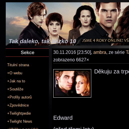
Tak daleko, tak blízko 10
Sekce
30.11.2016 [23:50],
ambra
, ze série
T
zobrazeno 6627×
Titulní strana
Děkuju za trp
+O webu
+Jak na to
+Soutěže
+Profily autorů
+Zpovědnice
+Twilightpedie
Edward
+Twilight News