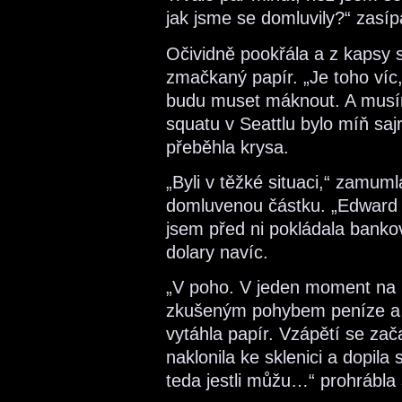
jak jsme se domluvily?“ zasí
Očividně pookřála a z kapsy 
zmačkaný papír. „Je toho víc, 
budu muset máknout. A musím
squatu v Seattlu bylo míň sajra
přeběhla krysa.
„Byli v těžké situaci,“ zamuml
domluvenou částku. „Edward t
jsem před ni pokládala banko
dolary navíc.
„V poho. V jeden moment na m
zkušeným pohybem peníze a n
vytáhla papír. Vzápětí se zač
naklonila ke sklenici a dopila 
teda jestli můžu…“ prohrábla 