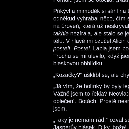
Přikývl a mimoděk si sáhl na t
odněkud vyhrabal něco, čím si
na úroveň, která už neskrýval
takhle
nezírala, ale stalo se 
tělu. V hlavě mi bzučel Alicin
postelí. Postel
. Lapla jsem po
Trochu se mi ulevilo, když js
bleskovou obhlídku.
„Kozačky?“ ušklíbl se, ale ch
„Já vím, že holínky by byly 
Vážně jsem to řekla? Neovlad
oblečení. Botách. Prostě nesn
jsem.
„Taky je nemám rád,“ ozval 
Jasperův hlásek. Díky, bože!