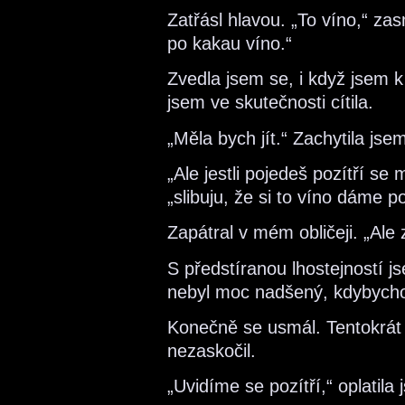
Zatřásl hlavou. „To víno,“ zasm
po kakau víno.“
Zvedla jsem se, i když jsem 
jsem ve skutečnosti cítila.
„Měla bych jít.“ Zachytila js
„Ale jestli pojedeš pozítří s
„slibuju, že si to víno dáme p
Zapátral v mém obličeji. „Ale
S předstíranou lhostejností j
nebyl moc nadšený, kdybycho
Konečně se usmál. Tentokrát 
nezaskočil.
„Uvidíme se pozítří,“ oplatil