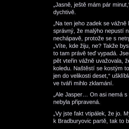
„Jasně, ještě mám pár minut,“
dychtivě.
„Na ten jeho zadek se vážně h
správný, že malýho nepustí na
nechápavě, protože se s net
„Víte, kde žiju, ne? Takže bys
to tam právě teď vypadá. Jsem
pět vteřin vážně uvažovala,
koledu. Naštěstí se kostým t
jen do velikosti deset,“ ušklíb
ve tváři mihlo zklamání.
„Ale Jasper… On asi nemá s 
nebyla připravená.
„Vy jste fakt vtipálek, že jo.
k Bradburyovic partě, tak to