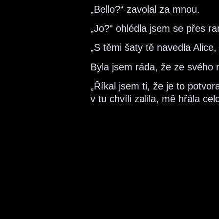
„Bello?“ zavolal za mnou.
„Jo?“ ohlédla jsem se přes r
„S těmi šaty tě navedla Alice, 
Byla jsem ráda, že ze svého 
„Říkal jsem ti, že je to potvo
v tu chvíli zalila, mě hřála c