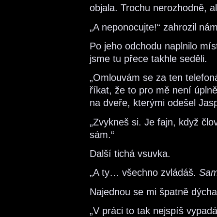
objala. Trochu nerozhodně, al
„A neponocujte!“ zahrozil ná
Po jeho odchodu naplnilo míst
jsme tu přece takhle seděli.
„Omlouvám se za ten telefon
říkat, že to pro mě není úpln
na dveře, kterými odešel Jasp
„Zvykneš si. Je fajn, když čl
sám.“
Další tichá vsuvka.
„A ty… všechno zvládáš.
Sa
Najednou se mi špatně dýchal
„V práci to tak nejspíš vypad