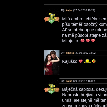
25)
kajka
(17.04.2018 19:29)
Milá ambro, chtěla jsem 
píšu téměř totožný kom
Ať se přehoupne rok neb
na mě působí stejně z
Miluju to.
24)
ambra
(29.09.2017 18:02)
Kajuško
23)
kajka
(29.09.2017 16:03)
Báječná kapitola, děku
Naprosto hřejivá a vtip
umíš, ale stejně mě ten
znovu a znovu překvapí,