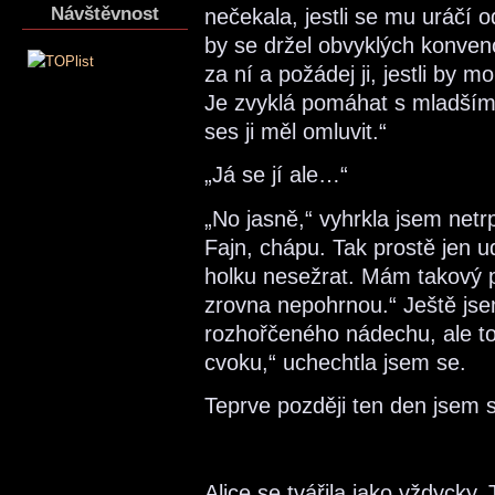
Návštěvnost
nečekala, jestli se mu uráčí o
by se držel obvyklých konven
za ní a požádej ji, jestli by 
Je zvyklá pomáhat s mladším
ses ji měl omluvit.“
„Já se jí ale…“
„No jasně,“ vyhrkla jsem netr
Fajn, chápu. Tak prostě jen u
holku nesežrat. Mám takový p
zrovna nepohrnou.“ Ještě jse
rozhořčeného nádechu, ale to
cvoku,“ uchechtla jsem se.
Teprve později ten den jsem s
Alice se tvářila jako vždycky