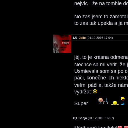
nejvíc - že na tomhle do
No zas jsem to zamotala
to zas tak upekla a já 
12)
Jalle
(01.12.2016 17:04)
jéj, to je krásna odmen
Nechce sa mi veriť, že j
Usmievala som sa po cel
páči, konečne ich niekt
veľmi páčila, takže nám
vydržať.
Super
11)
Sneja
(01.12.2016 16:57)