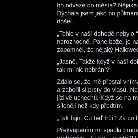
ho odveze do města? Nějaké d
Dýchala jsem jako po půlmar
došel.
„Tohle v naší dohodě nebylo,
nerozhodně. Pane bože, je na 
zapomněl, že nějaký Hallowee
„Jasně. Takže když v naší doh
tak mi nic nebrání?“
Zdálo se, že mě přestal vnímat
a zabořil si prsty do vlasů. N
jízlivě uchechtl. Když se na
šíleněji než kdy předtím.
„Tak fajn. Co teď frčí? Za co 
Překvapením mi spadla brada