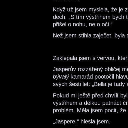
Když už jsem myslela, že je z
dech. „S tím výstřihem bych 
přišel o nohu, ne o oči.“
Než jsem stihla zaječet, byla
Zaklepala jsem s vervou, kte
Jasperův rozzářený obličej mě
bývalý
kamarád pootočil hlav
svých šesti let: „Bella je tad
Pokud mi ještě před chvílí by
výstřihem a délkou patnáct čí
problém. Měla jsem pocit, že
„Jaspere,“ hlesla jsem.