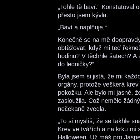
„Tohle tě baví.“ Konstatoval
přesto jsem kývla.
„Baví a naplňuje.“
Konečně se na mě doopravdy p
obtěžovat, když mi teď řekneš
hodinu? V těchhle šatech? A s
do ledničky?“
Byla jsem si jistá, že mi každ
orgány, protože veškerá krev
pokožku. Ale bylo mi jasné, ž
zasloužila. Což nemělo žádný 
nečekaně zvedla.
„To si myslíš, že se takhle s
Krev ve tvářích a na krku mi 
Halloween. Už máš pro Jasper