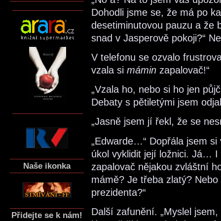
Dohodli jsme se, že má po k
desetiminutovou pauzu a že b
snad v Jasperově pokoji?“ Neb
V telefonu se ozvalo frustrov
vzala si
mámin
zapalovač!“
„Vzala ho, nebo si ho jen půjči
Debaty s pětiletými jsem odja
„Jasně jsem jí řekl, že se nes
„Edwarde…“ Dopřála jsem si 
úkol vyklidit její ložnici. Já…
Naše ikonka
zapalovač nějakou zvláštní ho
mámě? Je třeba zlatý? Nebo t
prezidenta?“
Další zafunění. „Myslel jsem
Přidejte se k nám!