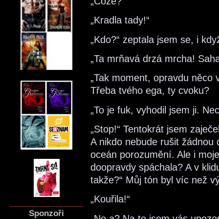
„Cože?“
„Kradla tady!“
„Kdo?“ zeptala jsem se, i kdy
„Ta mrňavá drzá mrcha! Sahal
„Tak moment, opravdu něco 
Třeba tvého ega, ty cvoku?
„To je fuk, vyhodil jsem ji. N
„Stop!“ Tentokrát jsem zaječe
A nikdo nebude rušit žádnou
oceán porozumění. Ale i moje 
doopravdy spáchala? A v klidu
takže?“ Můj tón byl víc než v
„Kouřila!“
Sponzoři
„No a? Na to jsem vás upozorn