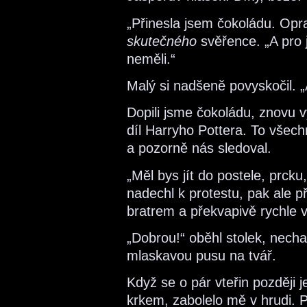
„Přinesla jsem čokoládu. Opr
skutečného
svěřence. „A pro 
neměli.“
Malý si nadšeně povyskočil. 
Dopili jsme čokoládu, znovu vyc
díl Harryho Pottera. To všec
a pozorně nás sledoval.
„Měl bys jít do postele, prcku
nadechl k protestu, pak ale 
bratrem a překvapivě rychle v
„Dobrou!“ oběhl stolek, nech
mlaskavou pusu na tvář.
Když se o pár vteřin později
krkem, zabolelo mě v hrudi. 