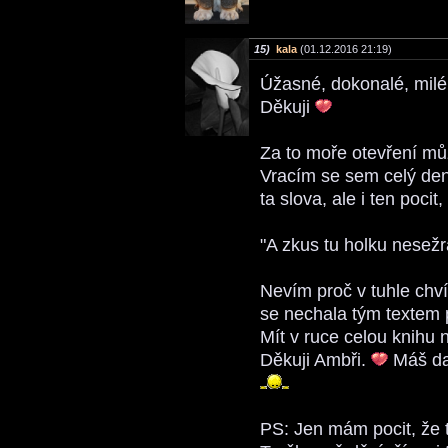
15)
kala
(01.12.2016 21:19)
Úžasné, dokonalé, milé 
Děkuji
Za to moře otevření mů
Vracím se sem celý den.
ta slova, ale i ten poci
"A zkus tu holku nesežr
Nevím proč v tuhle chví
se nechala tým textem po
Mít v ruce celou knihu n
Děkuji Ambři.
Máš dar
PS: Jen mám pocit, že t