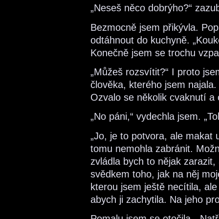
„Neseš něco dobrýho?“ zazubi
Bezmocně jsem přikývla. Popa
odtáhnout do kuchyně. „Koukej
Konečně jsem se trochu vzpa
„Můžeš rozsvítit?“ I proto jse
člověka, kterého jsem najala
Ozvalo se několik cvaknutí a c
„No páni,“ vydechla jsem. „T
„Jo, je to potvora, ale makat
tomu nemohla zabránit. Možná
zvládla bych to nějak zarazit
svědkem toho, jak na něj moje
kterou jsem ještě necítila, a
abych ji zachytila. Na jeho pr
Pomalu jsem se otočila. „Natře