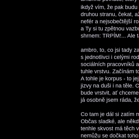
ikdyž vím, že pak budu
druhou stranu, čekat, až
nefér a nejsobečtější r
a Ty si tu zpětnou vazb
shrnem: TRPÍM!... Ale 
ambro, to, co jsi tady z
s jednotlivci i celými r
sociálních pracovníků a
tuhle vrstvu. Začínám to
A tohle je korpus - to je
jizvy na duši i na těle.
bude vrstvit, ať chceme 
já osobně jsem ráda, že
Co tam je dál si zatím
Občas sladké, ale někd
tenhle skvost má těch v
nemůžu se dočkat toho,