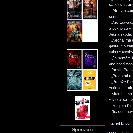
sa znova zami
„Ale ty ničom
som.
„Nie Edward. 
a pekne sa vr
Jedna škoda, 
„Nechaj ma do
geste. So záu
sakramentsky
„Ja nemám žia
ona hneď začal
Prosil.
Prosi
„Prečo mi to
„Pretože ťa m
večnosti – ak
Kľakol si na 
v ktorej sa t
„Milujem ťa, 
Nič som nevr
Zmohla som s
Sponzoři