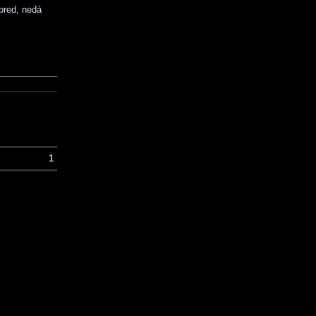
pred, nedá
1