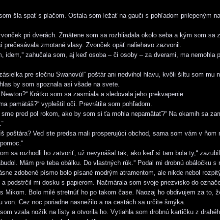
om šla spať s plačom. Ostala som ležať na gauči s pohľadom prilepeným na
vonček pri dverách. Zmätene som sa rozhliadala okolo seba a kým som sa z
i prečesávala zmotané vlasy. Zvonček opäť naliehavo zazvonil.
 idem,“ zahučala som, aj keď osoba – či osoby – za dverami, ma nemohla p
ásielka pre slečnu Swanovú!“ poštár ani nedvihol hlavu, kvôli šiltu som mu n
n hlas by som spoznala asi všade na svete.
Newton?“ Krátko som sa zasmiala a sledovala jeho prekvapenie.
 ma pamätáš?“ vypleštil oči. Prevrátila som pohľadom.
 sme pred pol rokom, ako by som si ťa mohla nepamätať?“ Na okamih sa zam
.“
š poštára? Veď ste predsa mali prosperujúci obchod, sama som vám v ňom n
ýpomoc.“
 sa rozhodli ho zatvoriť, už nevynášal tak, ako keď si tam bola ty,“ zazubil
budol. Mám pre teba obálku. Do vlastných rúk.“ Podal mi drobnú obáločku 
ásne zdobené písmo bolo písané modrým atramentom, ale nikde nebol rozpitý
l a podstrčil mi dosku s papierom. Načmárala som svoje priezvisko do označ
a s Mikom. Bolo milé stretnúť ho po takom čase. Naozaj ho obdivujem za to, ž
 von. Cez noc poriadne nasnežilo a na cestách sa určite šmýka.
m vzala nožík na listy a otvorila ho. Vytiahla som drobnú kartičku z drahéh