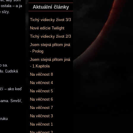
 ostala – a ja
Aktuální články
 slzy.
Tichý vidiecky život 3/3
Nové edície Twilight
Tichý vidiecky život 2/3
Jsem stejná přitom jiná
- Prolog
Jsem stejná přitom jiná
o sa.
- 1.Kapitola
du. Ľudská
Na věčnost 8
Na věčnost 4
čí – ako keď
Na věčnost 5
Na věčnost 6
 sama. Smršť,
Na věčnost 7
Na věčnost 3
 ruku
Na věčnost 1
Na věčnost 2