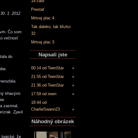
14.časť
Prestať
30. 1. 2012
Mrtvej plac 4
Tak daleko, tak blízko
kvŕn. Čo som
32
lú večnosť
Mrtvej plac 3
Napsali jste
tala do
00:14 od TeenStar
»
ebe.
21:55 od TeenStar
»
nerozbila
21:36 od TeenStar
»
ný trhavými
17:59 od ireen
»
ie.
18:44 od
sa zasmial,
CharlieSwann23
»
ízrak. Zjavil
Náhodný obrázek
 logické, že