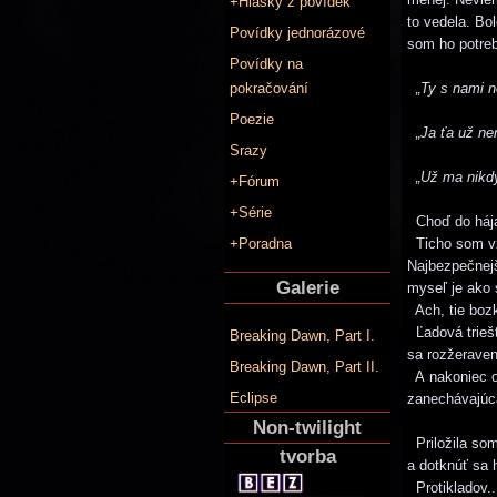
+Hlášky z povídek
to vedela. Bol
Povídky jednorázové
som ho potreb
Povídky na
pokračování
„Ty s nami ne
Poezie
„Ja ťa už ne
Srazy
„Už ma nikdy
+Fórum
+Série
Choď do hája
+Poradna
Ticho som vzl
Najbezpečnejš
Galerie
myseľ je ako 
Ach, tie boz
Ľadová triešť
Breaking Dawn, Part I.
sa rozžeraven
Breaking Dawn, Part II.
A nakoniec os
Eclipse
zanechávajúca
Non-twilight
Priložila som
tvorba
a dotknúť sa 
Protikladov..