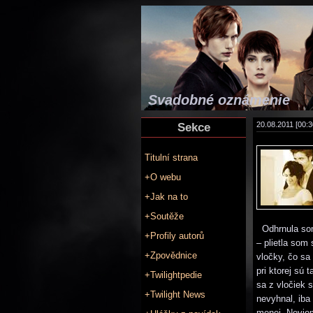
Svadobné oznámenie
Sekce
20.08.2011 [00:3
Titulní strana
+O webu
+Jak na to
+Soutěže
Odhrnula som 
+Profily autorů
– plietla som
+Zpovědnice
vločky, čo sa
pri ktorej sú 
+Twilightpedie
sa z vločiek 
+Twilight News
nevyhnal, iba
menej. Neviem