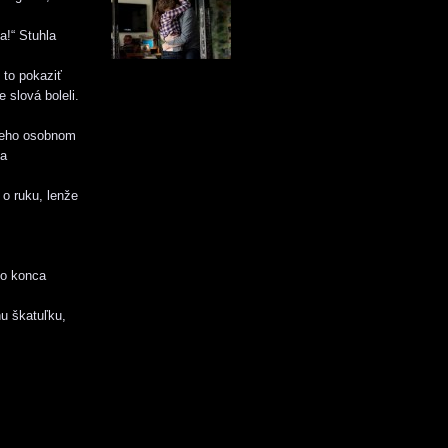
a!“ Stuhla
 to pokaziť
 slová boleli.
 jeho osobnom
sa
o ruku, lenže
do konca
nu škatuľku,