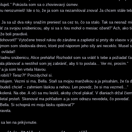
luješ.“ Pokúsila som sa o zhovievavý úsmev.
u nerozumieš! Ide o to, že ja som sa nezamiloval znova! Ja chcem stále teb
Ja sa už dva roky snažím preniesť sa cez to, čo sa stalo. Tak sa nesnaž mi
áť za svojou snúbenicou, aby si sa s ňou mohol o mesiac oženiť!“ Ach, ako tie
že boli pravdivé.
hovoriť!“ Vytočene tresol rukou do zárubne a zaplietol si prsty do vlasov v
jmom som sledovala drevo, ktoré pod náporom jeho sily ani neceklo. Musel 
 ovládať!
dnu snúbenicu, Alice preháňa! Rozhodol som sa vrátiť k tebe a požiadať ťa 
a plánovať a nestihol som jej zabrániť, aby ti to poslala... Ver mi, prosím.“
l
a ja som len vrtela hlavou.
 robíš?
Teraz?!
“ Povzdychol si.
ilujem. Vezmi si ma, Bella. Staň sa mojou manželkou a ja prisahám, že ťa 
 budeš chcieť – zahrniem láskou a nehou. Len povedz, že si ma vezmeš...“
kolená. Na obe. A oči sa mu leskli, akoby chcel plakať. V dlaniach držal čier
rblietal prsteň. Skenoval ma pohľadom a ja som odrazu nevedela, čo povedať.
Bella. Si schopná mi moju lásku opätovať?“
avela.
a len na prikývnutie.