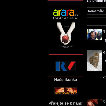
Uživatelé 
Komentáře
5)
T
4)
3)
Naše ikonka
2)
Přidejte se k nám!