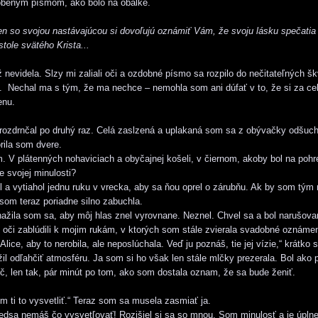
obeným písmom, ako bolo na obálke.
 so svojou nastávajúcou si dovoľujú oznámiť Vám, že svoju lásku spečatia 
stole svätého Krista...
nevidela. Slzy mi zaliali oči a ozdobné písmo sa rozpilo do nečitateľných š
. Nechal ma s tým, že ma nechce – nemohla som ani dúfať v to, že si za ce
enu.
ozdrnčal po druhý raz. Celá zaslzená a uplakaná som sa z obývačky odšuch
rila som dvere.
. V plátenných nohaviciach a obyčajnej košeli, v čiernom, akoby bol na pohr
 svojej minulosti?
l a vytiahol jednu ruku v vrecka, aby sa ňou oprel o zárubňu. Ak by som tým 
 som teraz poriadne silno zabuchla.
žila som sa, aby môj hlas znel vyrovnane. Neznel. Chvel sa a bol narušova
 oči zablúdili k mojim rukám, v ktorých som stále zvierala svadobné oznámen
ice, aby to nerobila, ale neposlúchala. Veď ju poznáš, tie jej vízie,“ krátko 
il odľahčiť atmosféru. Ja som si ho však len stále mlčky prezerala. Bol ako pr
ič, len tak, pár minút po tom, ako som dostala oznam, že sa bude ženiť.
 ti to vysvetliť.“ Teraz som sa musela zasmiať ja.
edsa nemáš čo vysvetľovať! Rozišiel si sa so mnou. Som minulosť a je úplne