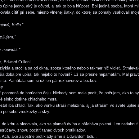
o úplne jedno, aký je dôvod, aj tak to bola hlúposť. Bol jediná osoba, ktorá mi
ovala cítiť pri sebe, miesto vlnenej šatky, do ktorej sa pomaly vsakovali moje
jdeš, Bella.“
milujem.“
 neuvidíš.“
, Edward Cullen!
ykla a otočila sa od okna, spoza ktorého nebolo takmer nič vidieť. Stmieval
ia doba pre upíra, tak nejako to hovoril? Už sa presne nepamätám. Mal prav
sito. Pamätala som si už len pár rozhovorov a bozkov.
ky.
 ponorená do horúceho čaju. Niekedy som mala pocit, že počujem, ako to sy
é slnko dotkne chladného mora.
tal iba chlad. Tak, ako vonku straší meluzína, aj ja straším vo svete úplne
 po sebe vreckovky a slzy.
 do krbu a sledovala, ako sa plameň dvíha a ošľaháva polená. Len natiahnuť
horúčavy, znovu pocítiť tanec dvoch protikladov.
. Ach, aké žalostné protiklady sme s Edwardom boli...