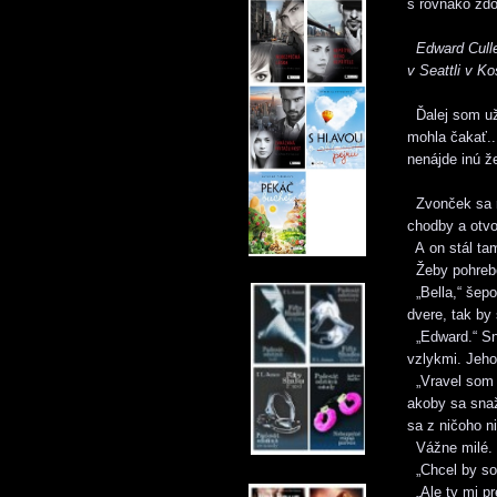
s rovnako zd
Edward Cullen
v Seattli v Ko
Ďalej som už 
mohla čakať..
nenájde inú ž
Zvonček sa r
chodby a otvo
A on stál tam
Žeby pohrebe
„Bella,“ šepo
dvere, tak by
„Edward.“ Sna
vzlykmi. Jeho
„Vravel som Al
akoby sa snaž
sa z ničoho n
Vážne milé.
„Chcel by som
„Ale ty mi pr