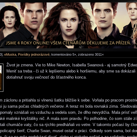
0],
eMuska
,
Povídky jednorázové
, komentováno 5×, zobrazeno 3011×
Život je zmena. Vie to Mike Newton, Isabella Swanová - aj samotný Edwa
Meniť sa treba - či už k lepšiemu alebo k horšiemu, aby sme sa dokázali 
dotiahnuť svoju večnosť do šťastného konca.
záclonu a pritiahla si vlnenú šatku bližšie k sebe. Voňala po pracom prostr
 si ju sama počas chladných večerov. A teraz mi bola rovnaká zima. Sledova
 pomaly vznášali vo vzduchu a vedela som, že dlho nevydržia. Mala prísť veľ
také malinké kryštáliky nič. A mala som pravdu. Po polhodine, čo som stále zí
stali chumáče vaty, čo sa rýchlo predháňali vo vetre. V takomto počasí by člo
 policajný šerif, Charlie Swan, musel ostať v práci. Odkedy som sama, bol do
, či sa na mňa nedokázal dívať, alebo si niekoho našiel a zo solidarity nech