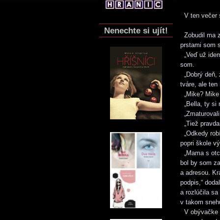
V ten večer s
Nenechte si ujít!
Zobudil ma z
prstami som s
„Veď už idem,
som.
„Dobrý deň, z
tváre, ale te
„Mike? Mike 
„Bella, ty si
„Zmaturovali
„Tiež pravda
„Odkedy robí
popri škole v
„Mama s otcom
bol by som za
a adresou. Kr
podpis,“ doda
a rozlúčila s
v takom snehu
V obývačke so