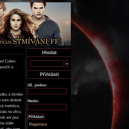
Hledat
rd Cullen.
poučiť a
Přihlásit
Už. jméno:
iedku a škrobe
la som drobné
Heslo:
ká metelica,
zala na ulicu,
vek ani psa
ma stále
Registrace
cel, aby som