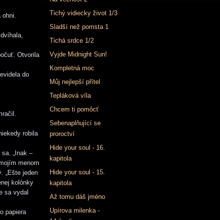
Tichý vidiecky život 1/3
 ohni.
Sladší než pomsta 1
dvíhala,
Tichá srdce 1/2
Vyjde Midnight Sun!
očuť. Otvorila
Kompletná moc
evidela do
Můj nejlepší přítel
Tepláková víla
Chcem ti pomôcť
račil.
Sebenaplňující se
iekedy robila
proroctví
Hide your soul - 16.
 sa. „Inak –
kapitola
s mojím menom
Hide your soul - 15.
. „Ešte jeden
enej kolónky
kapitola
e sa vydal
Až tomu dáš jméno
Upírova milenka -
o papiera