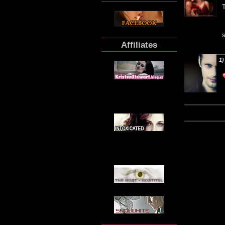
T
s
Affiliates
1)