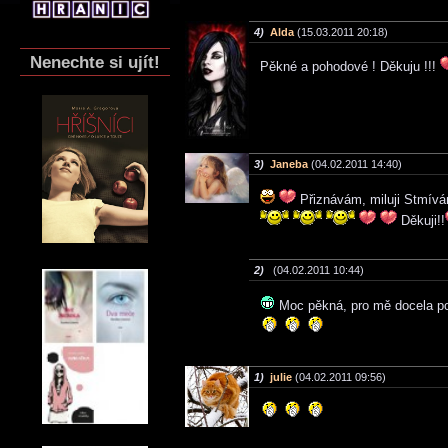
4)
Alda
(15.03.2011 20:18)
Nenechte si ujít!
Pěkné a pohodové ! Děkuju !!!
3)
Janeba
(04.02.2011 14:40)
Přiznávám, miluji Stmíván
Děkuji!!
2)
(04.02.2011 10:44)
Moc pěkná, pro mě docela poh
1)
julie
(04.02.2011 09:56)