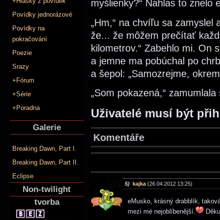
+Hlášky z povídek
myšlienky?“ Nahlas to znelo e
Povídky jednorázové
„Hm,“ na chvíľu sa zamyslel
Povídky na
že... že môžem prečítať každ
pokračování
kilometrov.“ Zabehlo mi. On 
Poezie
a jemne ma pobúchal po chrb
Srazy
a šepol: „Samozrejme, okrem t
+Fórum
„Som pokazená,“ zamumlala 
+Série
+Poradna
Uživatelé musí být při
Galerie
Komentáře
Breaking Dawn, Part I.
Breaking Dawn, Part II.
Eclipse
5)
kajka
(26.04.2012 13:25)
Non-twilight
tvorba
eMusko, krásný drabblík, taková
mezi mé nejoblíbenější.
Děku