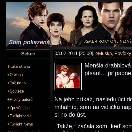
Som pokazená
Sekce
03.02.2011 [20:00],
eMuska
,
Povídky
Menšia drabblová 
Titulní strana
písaní... prípadne
+O webu
+Jak na to
+Soutěže
Na jeho príkaz, nasledujúci
+Profily autorů
mihalníc, som na vidličku napi
+Zpovědnice
si ho do úst.
+Twilightpedie
+Twilight News
„Takže,“ začala som, keď som 