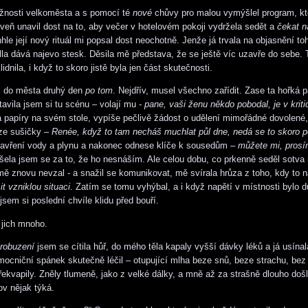
žnosti velkoměsta a s pomocí té
nové
chůvy pro malou vymýšlel program, kte
oveň unavil dost na to, aby večer v hotelovém pokoji vydržela sedět a
čekat 
hle její nový rituál mi popsal dost neochotně. Jenže já trvala na objasnění t
a dává najevo stesk. Děsila mě představa, že se ještě víc uzavře do sebe. 
idnila, i když to skoro jistě byla jen část skutečnosti.
il do města druhý den
po tom
. Nejdřív, musel všechno zařídit. Zase ta hořká 
tavila jsem si tu scénu – volají mu -
pane, vaši ženu někdo pobodal, je v krit
á papíry na svém stole, vypíše pečlivě žádost o udělení mimořádné dovolené,
 ze sušičky –
Renée, když to tam necháš muchlat půl dne, nedá se to skoro p
zavření vody a plynu a nakonec odnese klíče k sousedům –
můžete mi, prosím
ela jsem se za to, že ho nesnáším. Ale celou dobu, co prkenně seděl sotva
mě znovu nevzal - a snažil se komunikovat, mě svírala hrůza z toho, kdy to n
it vzniklou situaci
. Zatím se tomu vyhýbal, a i když napětí v místnosti bylo d
sem si poslední chvíle klidu před bouří.
 jich mnoho.
robuzení
jsem se cítila hůř, do mého těla kapaly vyšší dávky léků a já usína
ocniční spánek skutečně léčil – otupující mlha beze snů, beze strachu, bez 
řekvapily. Zněly tlumeně, jako z velké dálky, a mně až za strašně dlouho doš
ov nějak týká.