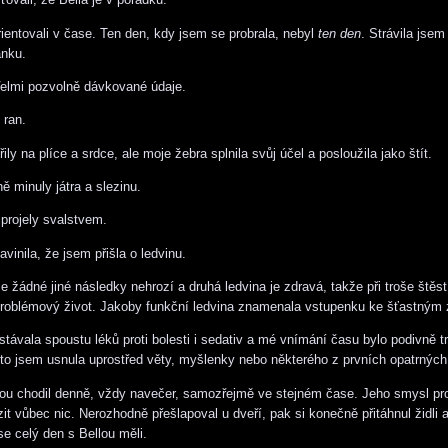
entovali v čase. Ten den, kdy jsem se probrala, nebyl
ten den
. Strávila jsem
nku.
Velmi pozvolně dávkované údaje.
ran.
ily na plíce a srdce, ale moje žebra splnila svůj účel a posloužila jako štít.
ě minuly játra a slezinu.
 projely svalstvem.
avinila, že jsem přišla o ledvinu.
že žádné jiné následky nehrozí a druhá ledvina je zdravá, takže při troše štěstí
roblémový život. Jakoby funkční ledvina znamenala vstupenku ke šťastným 
stávala spoustu léků proti bolesti i sedativ a mé vnímání času bylo podivně t
o jsem usnula uprostřed věty, myšlenky nebo některého z prvních opatrných
ou chodil denně, vždy navečer, samozřejmě ve stejném čase. Jeho smysl pr
it vůbec nic. Nerozhodně přešlapoval u dveří, pak si konečně přitáhnul židli 
se celý den s Bellou měli.