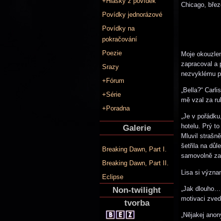
+Hlášky z povídek
Chicago, bře
Povídky jednorázové
Povídky na
pokračování
Poezie
Moje okouzlení
zapracoval a 
Srazy
nezvyklému po
+Fórum
„Bella?“ Carl
+Série
mě vzal za ru
+Poradna
„Je v pořádku
hotelu. Prý to
Galerie
Mluvil strašně
šetřila na důl
Breaking Dawn, Part I.
samovolně za
Breaking Dawn, Part II.
Lisa si význa
Eclipse
„Jak dlouho… 
Non-twilight
motivaci zved
tvorba
„Nějakej anon