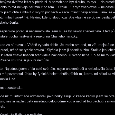
vřenýma dveřma ležet v předsíni. A nemohlo to být dlouho, to bys… No prostě
ohlo to být nejvejš pár minut po tom… Útoku…“ Když znervózněl – nejčastěji
kdy jsem chtěla mluvit o svých pocitech – začal mluvit nespisovně. Jinak se 
ažil mluvit
korektně
. Nevím, kde to slovo vzal. Ale vlastně se do něj vešla ce
ského šerifa.
nespisovně pořád. A nepamatovala jsem si, že by někdy znervózněla. I teď půso
 stále trochu naštvaně v reakci na Charlieho narážky.
 se za ní stavuju. Vážně vypadá dobře. Je trochu smutná, to víš, stejská se jí, 
pustí, určitě se rychle srovná.“ Slyšela jsem ji hodně blízko. Stačilo jen lehc
jí kulatou tmavě hnědou tvář viděla nakloněnou u svého ucha. Co se mi to vla
 strašně smutná
. A já k ní nemůžu.
to. Najednou jsem cítila celé své tělo, nejen unavené oči a rozbolavělá ústa
 mé pozornosti. Jako by fyzická bolest chtěla přebít tu, kterou mi několika v
obila Lisa.
nosti zasténal…
odě už mi informace odměřovali jako hořký sirup. Z každé kapky jsem se otřás
epší, než si naplnit ústa najednou celou odměrkou a nechat tou pachutí zamoř
rek.
ovali, že Bella je v pořádku.