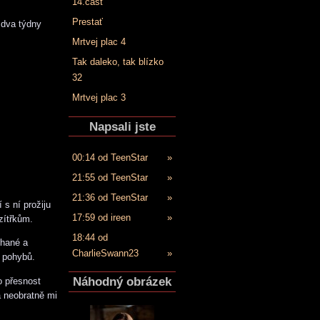
14.časť
Prestať
 dva týdny
Mrtvej plac 4
Tak daleko, tak blízko
32
Mrtvej plac 3
Napsali jste
00:14 od TeenStar
»
21:55 od TeenStar
»
21:36 od TeenStar
»
 s ní prožiju
17:59 od ireen
»
zítřkům.
18:44 od
rhané a
CharlieSwann23
»
 pohybů.
Náhodný obrázek
o přesnost
a neobratně mi