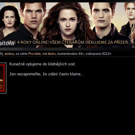
itola
5],
ambra
, ze série
Pro tebe, má lásko
, komentováno 44×, zobrazeno 8213×
Konečně vplujeme do klidnějších vod.
Jen nezapomeňte,
že zdání často klame...