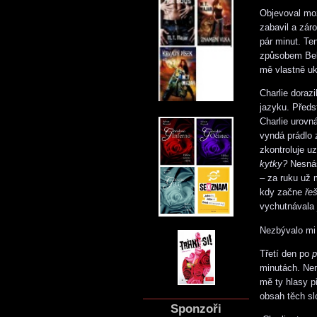
Objevoval mo
zabavil a zár
pár minut. Ten
způsobem Bell
mě vlastně ukl
Charlie doraz
jazyku. Předs
Charlie urovn
vyndá prádlo
zkontroluje u
kytky?
Nesnáš
– za ruku už 
kdy začne
řeš
vychutnávala j
Nezbývalo mi
Třetí den po
p
minutách. Nem
mě ty hlasy p
obsah těch sl
Sponzoři