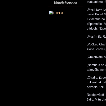
ovázanému tě
Návštěvnost
„Mysli taky j
našel Bellu! N
Evidentně ho 
připomnělo, ž
výdech. Náde
„Musím jít, R
„Počkej, Charl
zloba. Znovu 
„Omlouvám se
„Nemusíš se o
takového nemo
„Charlie, já 
milovat jako d
odvedla Bellu.
Neodpověděl. 
židle. V tu ch