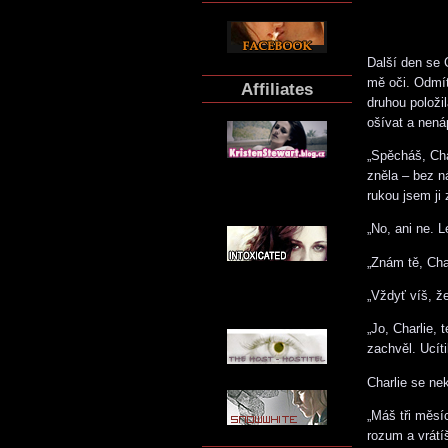
Další den se C
mě oči. Odmít
Affiliates
druhou položi
ošívat a nen
„Spěcháš, Cha
zněla – bez n
rukou jsem ji
„No, ani ne. L
„Znám tě, Cha
„Vždyť víš, ž
„Jo, Charlie,
zachvěl. Ucíti
Charlie se nek
„Máš tři měsí
rozum a vrátí