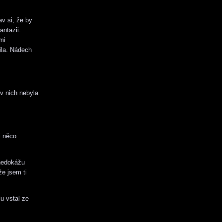
v si, že by
antazii.
mi
ila. Nádech
 v nich nebyla
i něco
 nedokážu
že jsem ti
u vstal ze