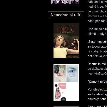
zahlídnul ote
hodně krve. M
ve chvílích, 
Nenechte si ujít!
instituce – sn
zástupce fork
Lisa mluvila 
klidně. I když
„Zlato, vobden
za tebou brzo 
oči, abych je
říct?
Bella je
Rozrušilo mě 
se dožadovala
nechtěně způs
Někdo
v míst
Po téhle epiz
se to zdálo l
chuťový pohá
Znovu mě ujišť