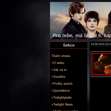
Pro tebe, má lásko 6. kap
Sekce
24.08.2010 [19:1
Titulní strana
+O webu
+Jak na to
+Soutěže
+Profily autorů
+Zpovědnice
+Twilightpedie
+Twilight News