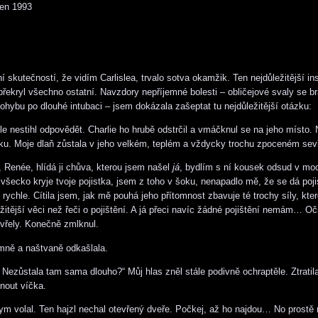
zen 1993
 skutečností, že vidím Carlislea, trvalo sotva okamžik. Ten nejdůležitější in
překryl všechno ostatní. Navzdory nepříjemné bolesti – obličejové svaly se br
hybu po dlouhé intubaci – jsem dokázala zašeptat tu nejdůležitější otázku:
isle nestihl odpovědět. Charlie ho hrubě odstrčil a vmáčknul se na jeho místo
ku. Moje dlaň zůstala v jeho velkém, teplém a vždycky trochu zpoceném sev
, Renée, hlídá ji chůva, kterou jsem našel
já
, bydlím s ní kousek odsud v m
 všecko kryje tvoje pojistka, jsem z toho v šoku, nenapadlo mě, že se dá pojist
 rychle. Cítila jsem, jak mě pouhá jeho přítomnost zbavuje té trochy síly, kte
ežitější věci než řeči o pojištění. A já přeci navíc žádné pojištění nemám… O
vřely. Konečně zmlknul.
mně a naštvaně odkašlala.
Nezůstala tam sama dlouho?“ Můj hlas zněl stále podivně ochraptěle. Ztratil
nout víčka.
ym volal. Ten hajzl nechal otevřený dveře. Počkej, až ho najdou… No prostě 