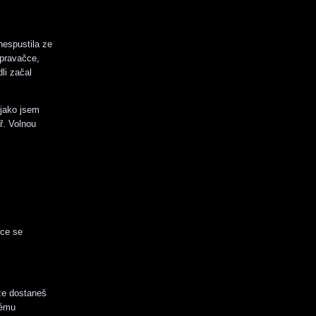
 nespustila ze
 pravačce,
li začal
 jako jsem
ř. Volnou
hce se
 že dostaneš
mému