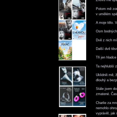
Potom mě zori
v umělém spá
A moje tělo. 
Osm bodných 
Dvě z nich míř
Další dvě těsn
Tři jen hladce
Ta nejhlubší z
Uklidnili mě, 
dlouhý a bezp
Stále jsem do
zmatené. Čast
Charlie za mn
nemohlo ohroz
vyprávěl, jak 