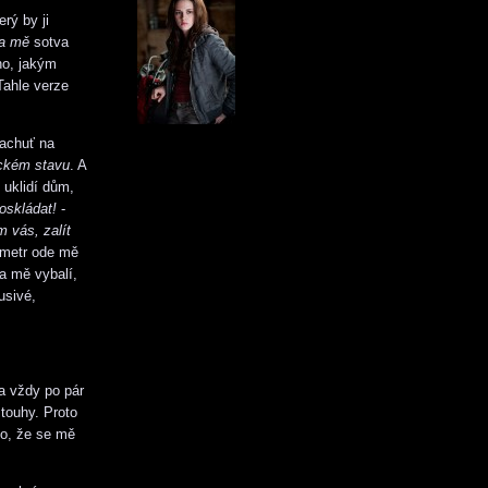
rý by ji
na mě
sotva
oho, jakým
Tahle verze
pachuť na
ickém stavu
. A
 uklidí dům,
oskládat!
-
 vás, zalít
 metr ode mě
a mě vybalí,
usivé,
la vždy po pár
touhy. Proto
lo, že se mě