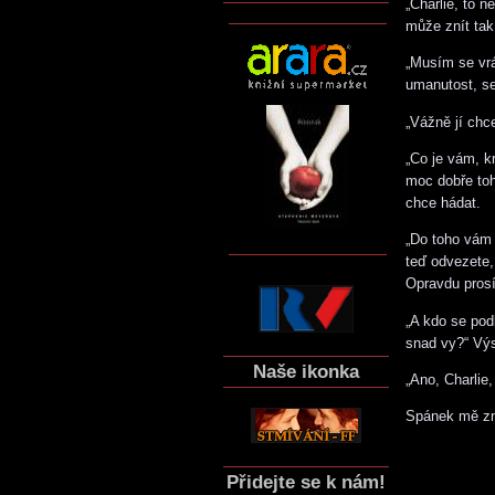
„Charlie, to 
může znít tak
„Musím se vrá
umanutost, se
„Vážně jí chc
„Co je vám, k
moc dobře toh
chce hádat.
„Do toho vám n
teď odvezete,
Opravdu prosí
„A kdo se pod
snad vy?“ Výs
Naše ikonka
„Ano, Charlie
Spánek mě zno
Přidejte se k nám!