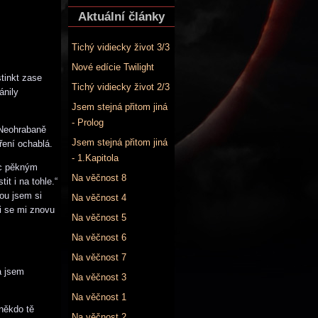
Aktuální články
Tichý vidiecky život 3/3
Nové edície Twilight
stinkt zase
Tichý vidiecky život 2/3
ánily
Jsem stejná přitom jiná
- Prolog
. Neohrabaně
Jsem stejná přitom jiná
ření ochablá.
- 1.Kapitola
oc pěkným
Na věčnost 8
it i na tohle.“
rou jsem si
Na věčnost 4
či se mi znovu
Na věčnost 5
Na věčnost 6
Na věčnost 7
a jsem
Na věčnost 3
Na věčnost 1
někdo tě
Na věčnost 2