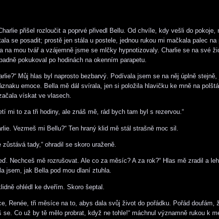
harlie přišel rozloučit a poprvé přivedl Bellu. Od chvíle, kdy vešli do pokoje,
ala se posadit; prostě jen stála u postele, jednou rukou mi mačkala palec na
la na mou tvář a vzájemně jsme se mlčky hypnotizovaly. Charlie se na své žid
ápadně pokukoval po hodinách na okenním parapetu.
rlie?“ Můj hlas byl naprosto bezbarvý. Podívala jsem se na něj úplně stejně,
áznaku emoce. Bella mě dál svírala, jen si položila hlavičku ke mně na polštá
 začala vískat ve vlasech.
etí mi to za tři hodiny, ale znáš mě, rád bych tam byl s rezervou.“
rlie. Vezmeš mi Bellu?“ Ten hraný klid mě stál strašně moc sil.
e zůstává tady,“ ohradil se skoro uraženě.
 teď. Nechceš mě rozrušovat. Ale co za měsíc? A za rok?“ Hlas mě zradil a le
la jsem, jak Bella pod mou dlaní ztuhla.
lidně ohlédl ke dveřím. Skoro šeptal.
ce, Renée, tři měsíce na to, abys dala svůj život do pořádku. Pořád doufám,
š se. Co už by tě mělo probrat, když ne tohle!“ máchnul významně rukou k 