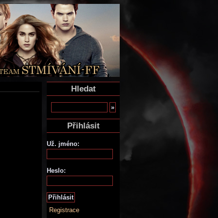
Hledat
Přihlásit
Už. jméno:
Heslo:
Registrace