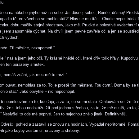
lu.
ednou na někoho jinýho než na sebe. Jsi děsnej sobec, Renée, děsnej! Předsta
apadlo tě, co všechno se mohlo stát?“ Hlas se mu třásl. Charlie nepostrádal f
celou dobu mučily stejné představy, jako mě. Prudké a bolestivé vydechnutí 
e jsem zapomněla dýchat. Na chvíli jsem pevně zavřela oči a jen se soustřed
ch výdech.
enée. Tři měsíce, nezapomeň.“
ie,“ našla jsem jeho oči. Ty krásné hnědé oči, které dřív tolik hřály. Kupodivu
jen ten poražený smutek.
, nemáš zdání, jak moc mě to mrzí.“
mlouvat, nemohlas za to. To je prostě tím městem. Tou čtvrtí. Doma by se t
hlo stát.“ Jako obvykle – nic nepochopil.
se ti neomlouvám za to, kde žiju, a za to, co se mi stalo. Omlouvám se, že tě
řív, že s tebou nedokážu žít pod jednou střechou, za to, že mě dusíš, za to, 
“ Neslyšel to ode mě poprvé. Jen to najednou znělo jinak. Definitivněji.
Odvrátil pohled a zastavil se znovu na hodinách. Vypadal nepřítomně. Pomal
víli jako kdyby zestárnul, unavený a shrbený.