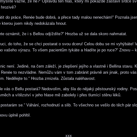
nemyslíte vážně, že ne?“ Opravdu ten hlas, který mi pokaždé zastavil srdce s
 hrozivě?
tit do práce, Renée bude dobrá, a přece tady malou nenechám!“ Poznala jse
 kterou jsem nikdy nedokázala hnout.
ete oznámit, že i s Bellou odjíždíte?“ Hrozba už se dala skoro nahmatat.
ruci, do toho, že se chci postarat o svou dceru! Celou dobu se mi vyhýbáte! 
o vašeho výrazu. To všem pacientům tykáte a hladíte je po ruce?“ Znovu – kl
ic není. Jediné, na čem záleží, je zlepšení jejího a vlastně i Bellina stavu.
 Renée to nezvládne. Nemůžu vám v tom zabránit právně ani jinak, proto vás
m. Nedělejte to.“ Hrozba zmizela. Zůstala naléhavost.
le vás o Bellu postará? Nedovolím, aby šla do nějaký pěstounský rodiny. Pos
měch a vítězství v jeho hlase mě zabolely i přes tlumící stěnu léků.
, postarám se.“ Váhání, rozhodnutí a slib. To všechno se vešlo do těch pár slo
vu úplně pohltil.
xxx