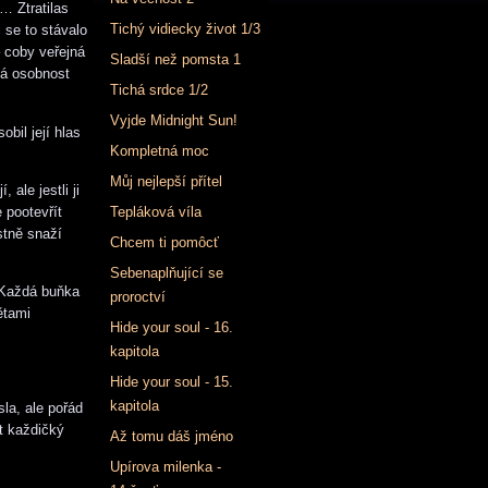
… Ztratilas
Tichý vidiecky život 1/3
 se to stávalo
– coby veřejná
Sladší než pomsta 1
lá osobnost
Tichá srdce 1/2
Vyjde Midnight Sun!
bil její hlas
Kompletná moc
Můj nejlepší přítel
ale jestli ji
e pootevřít
Tepláková víla
stně snaží
Chcem ti pomôcť
Sebenaplňující se
. Každá buňka
proroctví
ětami
Hide your soul - 16.
kapitola
Hide your soul - 15.
kapitola
la, ale pořád
it každičký
Až tomu dáš jméno
Upírova milenka -