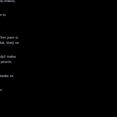
vou krásou,
m tu
Všim jsem si
uk, který se
 Když malou
 prosím.
taráte se
v.