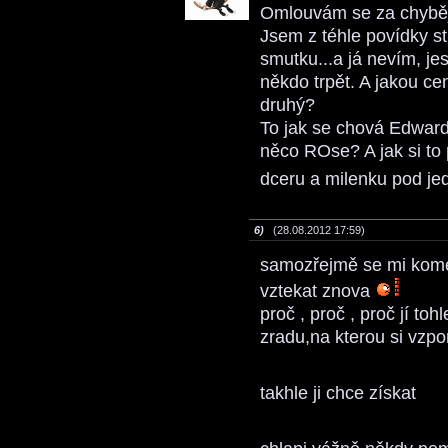
Omlouvám se za chyběj
Jsem z téhle povídky str
smutku...a já nevím, je
někdo trpět. A jakou ce
druhý?
To jak se chová Edward 
něco ROse? A jak si to 
dceru a milenku pod j
6)
(28.08.2012 17:59)
samozřejmě se mi komen
vztekat znova
proč , proč , proč jí toh
zradu,na kterou si vzp
takhle ji chce získat