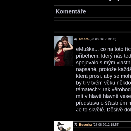
Komentáře
8)
ambra
(28.08.2012 19:05)
eMuška... co na toto říc
příběhem, který nás teď
spojovalo s mým vlastní
napsané, protože každá 
která prosí, aby se mohl
by ti v tvém věku někd
tématech? Tak věrohod
mít v hlavě hlavně veselé
představa o šťastném ml
Je to skvělé. Děsivě do
7)
Bosorka
(28.08.2012 18:53)