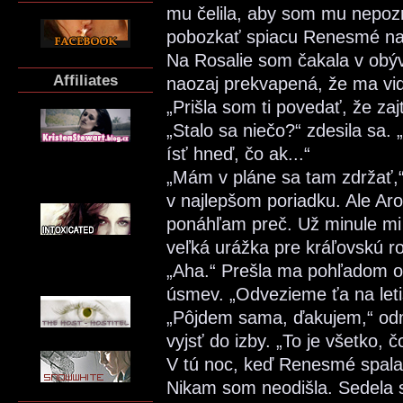
mu čelila, aby som mu nepozr
pobozkať spiacu Renesmé na
Na Rosalie som čakala v obýv
Affiliates
naozaj prekvapená, že ma vid
„Prišla som ti povedať, že za
„Stalo sa niečo?“ zdesila sa.
ísť hneď, čo ak...“
„Mám v pláne sa tam zdržať,“ 
v najlepšom poriadku. Ale Ar
ponáhľam preč. Už minule mi
veľká urážka pre kráľovskú ro
„Aha.“ Prešla ma pohľadom od
úsmev. „Odvezieme ťa na let
„Pôjdem sama, ďakujem,“ odm
vyjsť do izby. „To je všetko,
V tú noc, keď Renesmé spala,
Nikam som neodišla. Sedela s