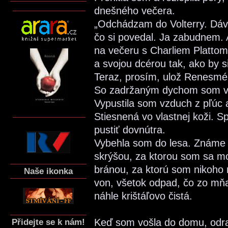
dnešného večera.
„Odchádzam do Volterry. Dáva
čo si povedal. Ja zabudnem. 
na večeru s Charliem Plattom.
a svojou dcérou tak, ako by s
Teraz, prosím, ulož Renesmé 
So zadržaným dychom som vyš
Vypustila som vzduch z pľúc a
Stiesnená vo vlastnej koži. 
pustiť dovnútra.
Vybehla som do lesa. Známe 
skrýšou, za ktorou som sa mohl
bránou, za ktorú som nikoho 
Naše ikonka
von, všetok odpad, čo zo mňa 
náhle krištáľovo čistá.
Keď som vošla do domu, odra
Přidejte se k nám!