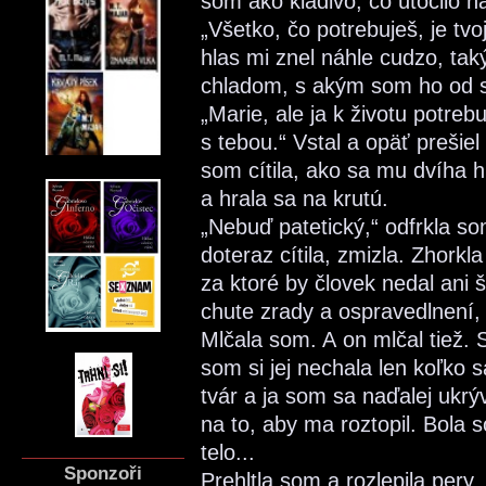
som ako kladivo, čo útočilo n
„Všetko, čo potrebuješ, je tv
hlas mi znel náhle cudzo, tak
chladom, s akým som ho od s
„Marie, ale ja k životu potreb
s tebou.“ Vstal a opäť prešie
som cítila, ako sa mu dvíha
a hrala sa na krutú.
„Nebuď patetický,“ odfrkla so
doteraz cítila, zmizla. Zhork
za ktoré by človek nedal ani š
chute zrady a ospravedlnení,
Mlčala som. A on mlčal tiež. 
som si jej nechala len koľko 
tvár a ja som sa naďalej ukrý
na to, aby ma roztopil. Bola 
telo...
Sponzoři
Prehltla som a rozlepila pery