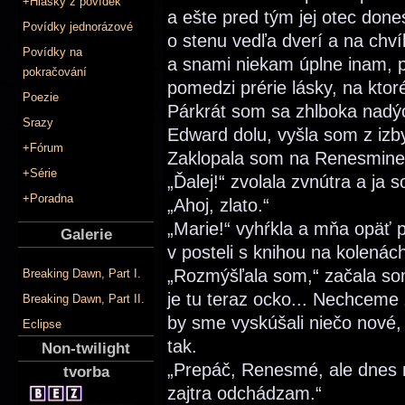
+Hlášky z povídek
a ešte pred tým jej otec done
Povídky jednorázové
o stenu vedľa dverí a na chv
Povídky na
a snami niekam úplne inam,
pokračování
pomedzi prérie lásky, na kto
Poezie
Párkrát som sa zhlboka nadých
Srazy
Edward dolu, vyšla som z izb
+Fórum
Zaklopala som na Renesmine
+Série
„Ďalej!“ zvolala zvnútra a ja 
+Poradna
„Ahoj, zlato.“
„Marie!“ vyhŕkla a mňa opäť p
Galerie
v posteli s knihou na kolenác
„Rozmýšľala som,“ začala som
Breaking Dawn, Part I.
je tu teraz ocko... Nechceme
Breaking Dawn, Part II.
by sme vyskúšali niečo nové, 
Eclipse
tak.
Non-twilight
„Prepáč, Renesmé, ale dnes ni
tvorba
zajtra odchádzam.“