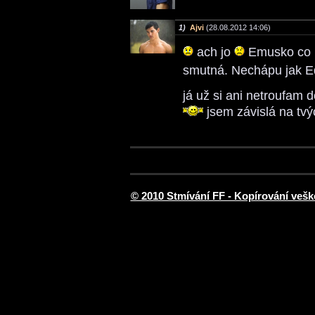
1)
Ajvi
(28.08.2012 14:06)
ach jo
Emusko co mi
smutná. Nechápu jak Ed
já už si ani netroufam do
jsem závislá na tv
© 2010 Stmívání FF - Kopírování vešk