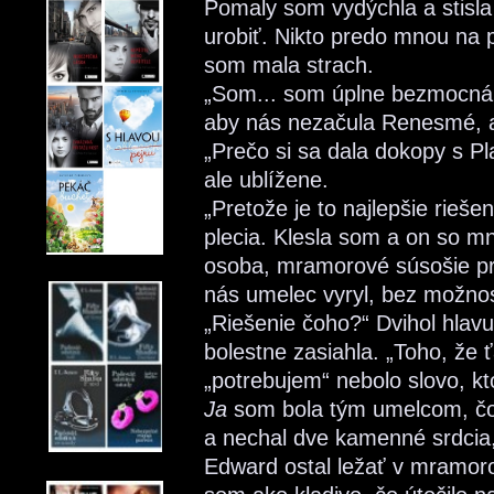
Pomaly som vydýchla a stisla
urobiť. Nikto predo mnou na 
som mala strach.
„Som... som úplne bezmocná,
aby nás nezačula Renesmé, a 
„Prečo si sa dala dokopy s P
ale ublížene.
„Pretože je to najlepšie rieše
plecia. Klesla som a on so m
osoba, mramorové súsošie pr
nás umelec vyryl, bez možnost
„Riešenie čoho?“ Dvihol hlavu
bolestne zasiahla. „Toho, že 
„potrebujem“ nebolo slovo, kt
Ja
som bola tým umelcom, čo 
a nechal dve kamenné srdcia, 
Edward ostal ležať v mramor