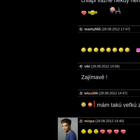
chlapi vážně někdy ne
5)
martty555
(28.08.2012 17:47)
4)
viki
(28.08.2012 14:58)
Zajímavé !
3)
lelus266
(28.08.2012 14:47)
mám takú veľkú z
2)
mispa
(28.08.2012 14:40)