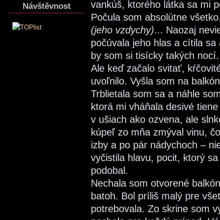
vankúš, ktorého látka sa mi 
Návštěvnost
Počula som absolútne všetko
(jeho vzdychy)
... Naozaj nev
počúvala jeho hlas a cítila sa
by som si tisícky takých nocí.
Ale keď začalo svitať, kŕčovi
uvoľnilo. Vyšla som na balkón
Trblietala som sa a náhle som
ktorá mi vháňala desivé tiene
v ušiach ako ozvena, ale slnk
kúpeľ zo mňa zmýval vinu, čo
izby a po pár nádychoch – ni
vyčistila hlavu, pocit, ktorý s
podobal.
Nechala som otvorené balkóno
batoh. Bol príliš malý pre vš
potrebovala. Zo skrine som vy