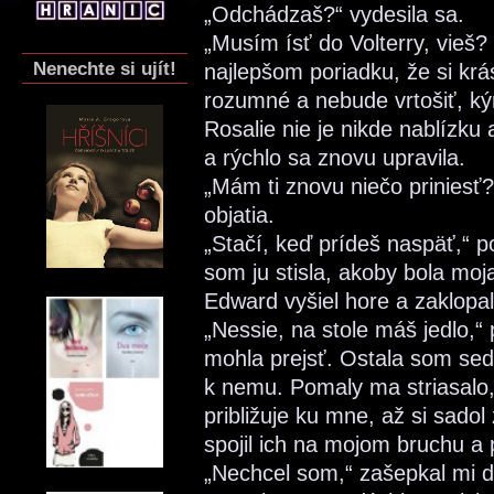
„Odchádzaš?“ vydesila sa.
„Musím ísť do Volterry, vieš?
Nenechte si ujít!
najlepšom poriadku, že si krá
rozumné a nebude vrtošiť, k
Rosalie nie je nikde nablízku a
a rýchlo sa znovu upravila.
„Mám ti znovu niečo priniesť?“
objatia.
„Stačí, keď prídeš naspäť,“ p
som ju stisla, akoby bola moja
Edward vyšiel hore a zaklopal
„Nessie, na stole máš jedlo,“ 
mohla prejsť. Ostala som sed
k nemu. Pomaly ma striasalo
približuje ku mne, až si sado
spojil ich na mojom bruchu a p
„Nechcel som,“ zašepkal mi d