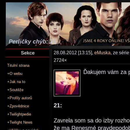
Perličky chýb: 21
Sekce
28.08.2012 [13:15],
eMuska
, ze séri
2724×
Titulní strana
Ďakujem vám za p
+O webu
+Jak na to
+Soutěže
+Profily autorů
21:
+Zpovědnice
+Twilightpedie
Zavrela som sa do izby rozho
+Twilight News
že ma Renesmé pravdepodobne