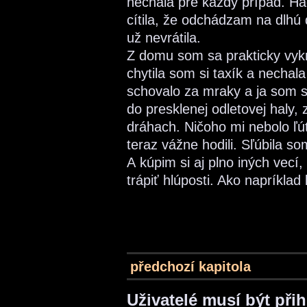
nechala pre každý prípad. H
cítila, že odchádzam na dlhú 
už nevrátila.
Z domu som sa prakticky vykr
chytila som si taxík a nechala
schovalo za mraky a ja som 
do presklenej odletovej haly, 
dráhach. Ničoho mi nebolo ľút
teraz vážne hodili. Sľúbila so
A kúpim si aj plno iných vecí
trápiť hlúposti. Ako napríklad 
předchozí kapitola
Uživatelé musí být při