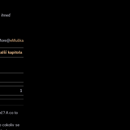
d ihneď
More@
eMuška
alší kapitola
1
eč? A co to
o cokoliv se