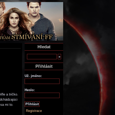
Hledat
Přihlásit
Už. jméno:
Heslo:
fle a tričko.
adchádzajúci
sa mi to.
Registrace