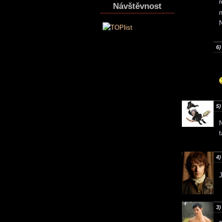
r
Návštěvnost
n
N
6)
5)
N
t
4)
3)