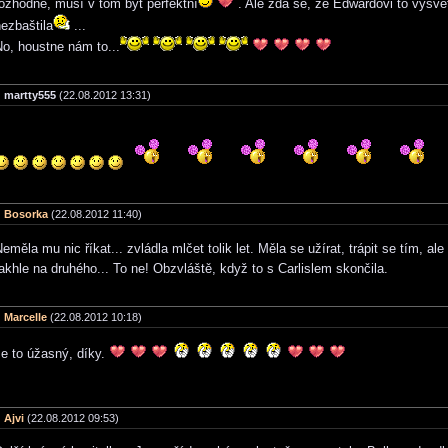
ozhodne, musí v tom být perfektní
. Ale zdá se, že Edwardovi to vysvě
ezbaštila
...
o, houstne nám to...
martty555
(22.08.2012 13:31)
Bosorka
(22.08.2012 11:40)
eměla mu nic říkat... zvládla mlčet tolik let. Měla se užírat, trápit se tím, ale 
akhle na druhého... To ne! Obzvláště, když to s Carlislem skončila.
Marcelle
(22.08.2012 10:18)
Je to úžasný, díky.
Ajvi
(22.08.2012 09:53)