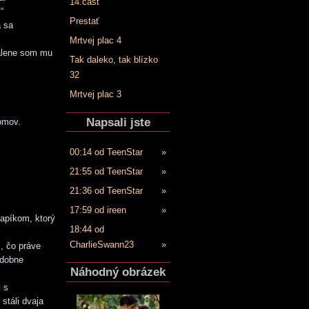
14.časť
“
Prestať
a sa
Mrtvej plac 4
valene som mu
Tak daleko, tak blízko
32
Mrtvej plac 3
Napsali jste
omov.
00:14 od TeenStar
»
21:55 od TeenStar
»
21:36 od TeenStar
»
17:59 od ireen
»
lapíkom, ktorý
18:44 od
CharlieSwann23
»
j, čo práve
odobne
Náhodný obrázek
 s
stáli dvaja