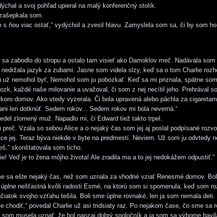
dýchal a svoj pohľad upieral na malý konferenčný stolík.
 zašepkala som.
s ňou viac ostať,“ vydýchol a zvesil hlavu. Zamyslela som sa, či by som ho
o sa zabodlo do stropu a ostalo tam visieť ako Damoklov meč. Nadávala som 
 nedržala jazyk za zubami. Jasne som videla slzy, keď sa o tom Charlie rozho
 už nemohol byť, Nemohol som ju pobozkať. Keď sa mi priznala, spätne som 
ozk, každé naše milovanie a uvažoval, či som z nej necítil jeho. Prehrával so
skoro domov. Ako vtedy vyzerala. Či bola upravená alebo páchla za cigareta
 ani len dotknúť. Sedem rokov... Sedem rokov mi bola neverná.“
del zlomený muž. Napadlo mi, či Edward tiež takto trpel.
u preč. Vzala so sebou Alice a o nejaký čas som jej aj poslal podpísané rozv
Alice jej. Teraz býva niekde v byte na predmestí. Neviem. Už som ju odvtedy ne
ješ,“ skonštatovala som ticho.
ie! Veď je to žena môjho života! Ale zradila ma a to jej nedokážem odpustiť.“
me sa ešte nejaký čas, než som uznala za vhodné vziať Renesmé domov. Bo
úplne nešťastná kvôli radosti Esmé, na ktorú som si spomenula, keď som r
čiatok svojho vzťahu tešila. Boli sme úplne rovnaké, len ja som nemala deti.
e chodiť,“ povedal Charlie už asi tridsiaty raz. Po nejakom čase, čo sme sa ro
 ja som musela uznať, že bol naozaj dobrý spoločník a ja som sa výborne bavil