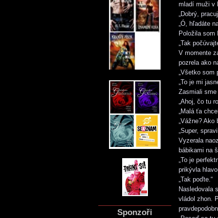
mladí muži v b
„Dobrý, pracu
„Ó, hľadáte n
Položila som 
„Tak počúvajte
V momente zah
pozrela ako n
„Všetko som p
„To je mi jasn
Zasmiali sme 
„Ahoj, čo tu r
„Malá ťa chcel
„Vážne? Ako b
„Super, spravi
Vyzerala naoz
bábikami na š
„To je perfek
prikývla hlavo
„Tak poďte.“
Nasledovala 
vládol zhon. 
pravdepodobne
Sponzoři