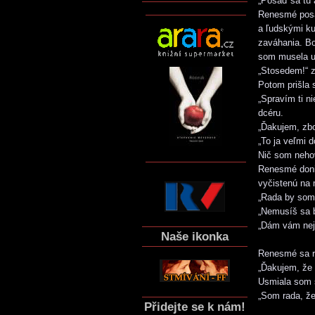
„Posaď sa tu 
Renesmé posad
a ľudskými ku
zaváhania. Bol
som musela uz
„Stosedem!“ za
Potom prišla 
„Spravím ti n
dcéru.
„Ďakujem, zbo
„To ja veľmi 
Nič som nehov
Renesmé donie
vyčistenú na 
„Rada by som 
„Nemusíš sa b
„Dám vám neja
Naše ikonka
Renesmé sa ro
„Ďakujem, že 
Usmiala som s
„Som rada, že 
Přidejte se k nám!