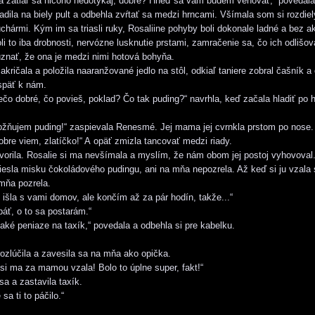
a zatiaľ sa ničoho nedotýkaj, dobre? Hneď sa vám budem venovať,“ povedala
ila na biely pult a odbehla zvŕtať sa medzi hrncami. Všímala som si rozdie
chármi. Kým im sa triasli ruky, Rosaliine pohyby boli dokonale ladné a bez 
i to iba drobnosti, nervózne lusknutie prstami, zamračenie sa, čo ich odlišova
nať, že ona je medzi nimi hotová bohyňa.
kričala a položila naaranžované jedlo na stôl, odkiaľ taniere zobral čašník a 
späť k nám.
iečo dobré, čo povieš, poklad? Čo tak puding?“ navrhla, keď začala hladiť po 
žňujem puding!“ zaspievala Renesmé. Jej mama jej cvrnkla prstom po nose.
dobre viem, zlatíčko!“ A opäť zmizla tancovať medzi riady.
orila. Rosalie si ma nevšímala a myslím, že nám obom jej postoj vyhovoval
sla misku čokoládového pudingu, ani na mňa nepozrela. Až keď si ju vzala
mňa pozrela.
išla s vami domov, ale končím až za pár hodín, takže...“
áť, o to sa postarám.“
ké peniaze na taxík,“ povedala a odbehla si pre kabelku.
zlúčila a zavesila sa na mňa ako opička.
si ma za mamou vzala! Bolo to úplne super, fakt!“
a a zastavila taxík.
sa ti to páčilo.“