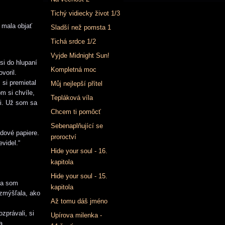
Tichý vidiecky život 1/3
 mala objať
Sladší než pomsta 1
Tichá srdce 1/2
Vyjde Midnight Sun!
si do hlupaní
Kompletná moc
voril.
si premietal
Můj nejlepší přítel
m si chvíle,
Tepláková víla
mi. Už som sa
Chcem ti pomôcť
Sebenaplňující se
odové papiere.
proroctví
videl.“
Hide your soul - 16.
kapitola
Hide your soul - 15.
la som
kapitola
ozmýšľala, ako
Až tomu dáš jméno
zprávali, si
Upírova milenka -
a.