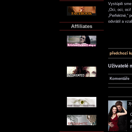
Vystúpili sme
„Oci, oci, oc
„Perfektné,“ 
odvrátil a vza
Affiliates
předchozí k
Uživatelé 
Komentáře
7)
d
R