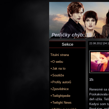
Perličky chýb: 15
Sekce
22.08.2012 [04:1
Titulní strana
+O webu
+Jak na to
+Soutěže
15:
+Profily autorů
+Zpovědnice
Renesmé sa str
Poskakovala u
+Twilightpedie
deň užila. Te
+Twilight News
Kedysi som ta
Pred tým, než