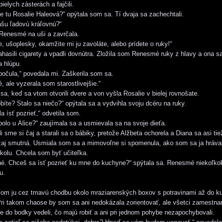
ielych zásterách a fajčili.
je tu Rosalie Haleová?“ opýtala som sa. Tí dvaja sa zachechtali.
ašu ľadovú kráľovnú?“
Renesmé na uši a zavrčala.
, ušoplesky, okamžite mi ju zavoláte, alebo prídete o ruky!“
asili cigarety a vpadli dovnútra. Zložila som Renesmé ruky z hlavy a ona 
a hlúpu.
očula,“ povedala mi. Zaškerila som sa.
é, ale vyzerala som starostlivejšie.“
sa, keď sa vtom otvorili dvere a von vyšla Rosalie v bielej rovnošate.
obíte? Stalo sa niečo?“ opýtala sa a vydvihla svoju dcéru na ruky.
a ísť pozrieť,“ odvetila som.
olo u Alice?“ zaujímala sa a usmievala sa na svoje dieťa.
li sme si čaj a starali sa o bábiky, pretože Alžbeta ochorela a Diana sa asi tie
aj smutná. Usmiala som sa a mimovoľne si spomenula, ako som sa ja hrával
kolu. Chcela som byť učiteľka.
tné. Chceš sa ísť pozrieť ku mne do kuchyne?“ spýtala sa. Renesmé niekoľko
u.
som ju cez tmavú chodbu okolo mraziarenských boxov s potravinami až do k
Pri takom chaose by som sa ani nedokázala zorientovať, ale všetci zamestna
 do bodky vedeli, čo majú robiť a ani pri jednom pohybe nezapochybovali.