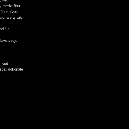
, keď
ly medzi ňou
akéhokoľvek
lo, ale aj tak
odišiel.
hlave svoju
. Keď
 späť dokonale