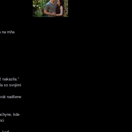
sa na mňa
ž nakazila.“
a so svojimi
krát nadšene
uchyne, kde
nci