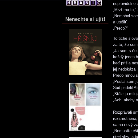
nepravidelne 
„Mrzí ma to,“
„Nemohol som 
Nenechte si ujít!
a utešiť.
„Prečo?“
To tiché slov
za to, že som
„Ja som s ňou
každý jeden b
keď prišla ne
jej nedokázal
Predo mnou se
„Poslal som j
Súd pridelil 
„Stále ju milu
„Ach, akoby n
Rozprávali s
rozsmutnená, 
sa na nový za
„Nemusíte ešt
utrel slzy, a