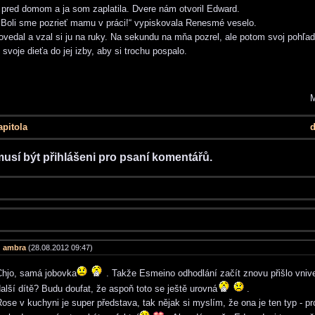
 pred domom a ja som zaplatila. Dvere nám otvoril Edward.
i! Boli sme pozrieť mamu v práci!“ vypiskovala Renesmé veselo.
povedal a vzal si ju na ruky. Na sekundu na mňa pozrel, ale potom svoj pohľa
l svoje dieťa do jej izby, aby si trochu pospalo.
apitola
d
musí být přihlášeni pro psaní komentářů.
ambra
(28.08.2012 09:47)
Chjo, samá jobovka
. Takže Esmeino odhodlání začít znovu přišlo vniv
alší dítě? Budu doufat, že aspoň toto se ještě urovná
.
ose v kuchyni je super představa, tak nějak si myslím, že ona je ten typ - pr