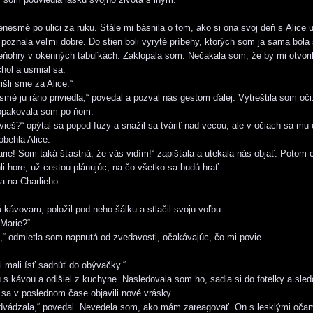
nesmé po ulici za ruku. Stále mi básnila o tom, ako si ona svoj deň s Alice u
oznala veľmi dobre. Do stien boli vyryté príbehy, ktorých som ja sama bol
tieňohry v okenných tabuľkách. Zaklopala som. Nečakala som, že by mi otvoril 
chol a usmial sa.
išli sme za Alice.“
smé ju ráno priviedla,“ povedal a pozval nás gestom ďalej. Vytreštila som oči
zopakovala som po ňom.
vieš?“ opýtal sa popod fúzy a snažil sa tváriť nad vecou, ale v očiach sa mu 
behla Alice.
ie! Som taká šťastná, že vás vidím!“ zapišťala a utekala nás objať. Potom 
li hore, už cestou plánujúc, na čo všetko sa budú hrať.
a na Charlieho.
 kávovaru, položil pod neho šálku a stlačil svoju voľbu.
 Marie?“
,“ odmietla som napnutá od zvedavosti, očakávajúc, čo mi povie.
i mali ísť sadnúť do obývačky.“
u s kávou a odišiel z kuchyne. Nasledovala som ho, sadla si do fotelky a sled
j sa v poslednom čase objavili nové vrásky.
vádzala,“ povedal. Nevedela som, ako mám zareagovať. On s lesklými oča