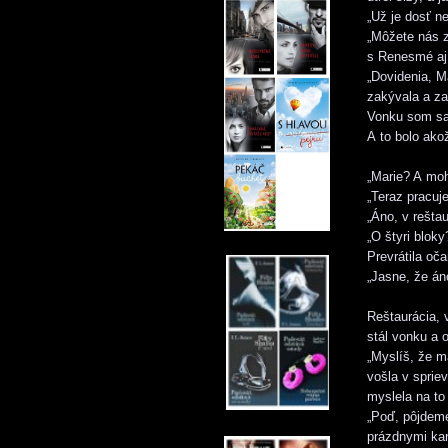
„Už je dosť n
„Môžete nás z
s Renesmé aj
„Dovidenia, M
zakývala a z
Vonku som sa
A to bolo ak
„Marie? A mo
„Teraz pracuj
„Áno, v reštaur
„O štyri blok
Prevrátila oča
„Jasne, že án
Reštaurácia, 
stál vonku a 
„Myslíš, že m
vošla v spri
myslela na to 
„Poď, pôjdeme
prázdnymi kar