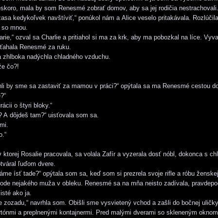
eskoro, mala by som Renesmé zobrať domov, aby sa jej rodičia nestrachovali.
asa kedykoľvek navštíviť,“ ponúkol nám a Alice veselo pritakávala. Rozlúčil
 so mnou.
arie,“ ozval sa Charlie a pritiahol si ma za krk, aby ma pobozkal na líce. Vy
aťahala Renesmé za ruku.
 zhlboka nadýchla chladného vzduchu.
ože čo?!
hli by sme sa zastaviť za mamou v práci?“ opýtala sa ma Renesmé cestou d
e?“
ácii o štyri bloky.“
y? A dôjdeš tam?“ uisťovala som sa.
mi.
o.“
v ktorej Rosalie pracovala, sa volala Zafír a vyzerala dosť nóbl, dokonca s ch
otváral ľuďom dvere.
áme ísť tade?“ opýtala som sa, keď som si prezrela svoje rifle a róbu ženske
evode nejakého muža v obleku. Renesmé sa na mňa neisto zadívala, pravdep
isté ako ja.
 zozadu,“ navrhla som. Obišli sme vysvietený vchod a zašli do bočnej uličky
tónmi a preplnenými kontajnermi. Pred malými dverami so skleneným oknom 