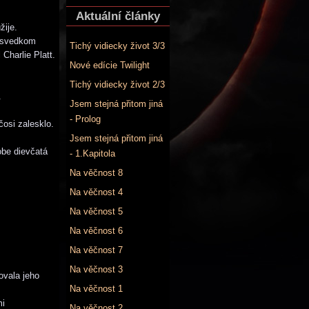
Aktuální články
žije.
a svedkom
Tichý vidiecky život 3/3
Charlie Platt.
Nové edície Twilight
Tichý vidiecky život 2/3
.
Jsem stejná přitom jiná
- Prolog
čosi zalesklo.
Jsem stejná přitom jiná
obe dievčatá
- 1.Kapitola
Na věčnost 8
Na věčnost 4
Na věčnost 5
Na věčnost 6
Na věčnost 7
Na věčnost 3
ovala jeho
Na věčnost 1
mi
Na věčnost 2