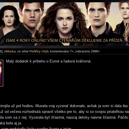
5],
eMuska
, ze série
Perličky chýb
, komentováno 7×, zobrazeno 2688×
Malý dodatok k príbehu o Esmé a ľadová kráľovná.
ojila už pol hodinu. Musela vraj vyzerať dokonale, avšak ja som si dala iba ri
ž od večera rozhodnutá spraviť všetko pre to, aby si so svojou priateľkou n
šila som sa z nej. Vyzerala byť šťastná, naozaj detsky naivne šťastná. Páčilo 
ká bola aj ja.
 som podviedla lásku svojho života s iným.