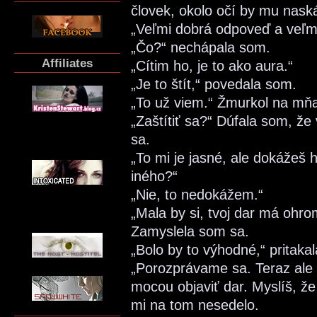
človek, okolo očí by mu naská
„Veľmi dobrá odpoveď a veľmi
„Čo?“ nechápala som.
Affiliates
„Cítim ho, je to ako aura.“
„Je to štít,“ povedala som.
„To už viem.“ Žmurkol na mň
„Zaštítiť sa?“ Dúfala som, že 
sa.
„To mi je jasné, ale dokážeš 
iného?“
„Nie, to nedokážem.“
„Mala by si, tvoj dar má ohro
Zamyslela som sa.
„Bolo by to výhodné,“ pritaka
„Porozprávame sa. Teraz ale k 
mocou objaviť dar. Myslíš, ž
mi na tom nesedelo.