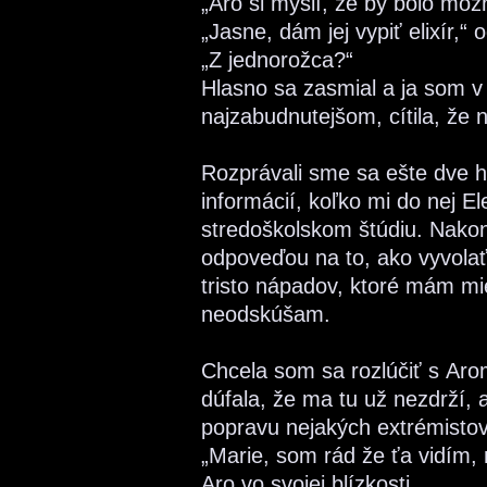
„Aro si myslí, že by bolo mož
„Jasne, dám jej vypiť elixír,“
„Z jednorožca?“
Hlasno sa zasmial a ja som v
najzabudnutejšom, cítila, že n
Rozprávali sme sa ešte dve h
informácií, koľko mi do nej El
stredoškolskom štúdiu. Nakon
odpoveďou na to, ako vyvolať
tristo nápadov, ktoré mám mi
neodskúšam.
Chcela som sa rozlúčiť s Aro
dúfala, že ma tu už nezdrží,
popravu nejakých extrémistov
„Marie, som rád že ťa vidím, 
Aro vo svojej blízkosti.