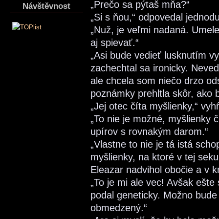
„Prečo sa pýtaš mňa?“
Návštěvnost
„Si s ňou,“ odpovedal jednod
„Nuž, je veľmi nadaná. Umelec
aj spievať.“
„Asi bude vedieť lusknutím vy
zachechtal sa ironicky. Neve
ale chcela som niečo drzo od
poznámky prehltla skôr, ako 
„Jej otec číta myšlienky,“ vyh
„To nie je možné, myšlienky č
upírov s rovnakým darom.“
„Vlastne to nie je tá istá sch
myšlienky, na ktoré v tej sek
Eleazar nadvihol obočie a v 
„To je mi ale vec! Avšak ešte
podal geneticky. Možno bud
obmedzený.“