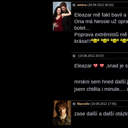
6)
ambra
(28.08.2012 00:52)
Eleazar mě fakt bavil a v
Ona má Nessie už oprav
bolet...
Poprava extrémistů mě
krása!!!
5)
(19.08.2012 20:07)
Eleazar
,snad je 
mrskni sem hned další,
jsem chtěla i minule.... 
4)
Marcelle
(19.08.2012 17:55)
zase další a další otáz