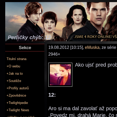
Perličky chýb: 12
Sekce
19.08.2012 [10:15],
eMuska
, ze séri
2946×
Titulní strana
Ako ujsť pred pro
+O webu
+Jak na to
+Soutěže
+Profily autorů
12:
+Zpovědnice
+Twilightpedie
Aro si ma dal zavolať až popo
+Twilight News
„Povedz mi, drahá Marie, čo