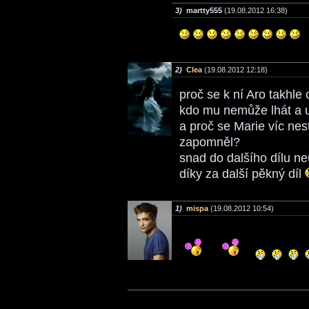
3)
martty555
(19.08.2012 16:38)
2)
Clea
(19.08.2012 12:18)
proč se k ní Aro takhl
kdo mu nemůže lhát a u
a proč se Marie víc nes
zapomněl?
snad do dalšího dílu n
díky za další pěkný díl
1)
mispa
(19.08.2012 10:54)