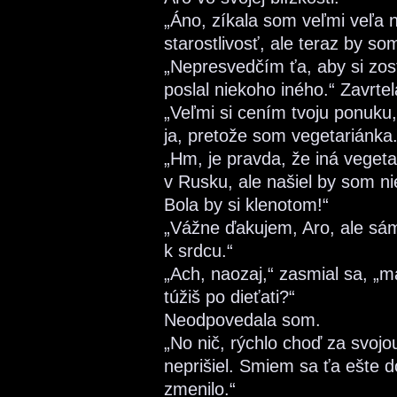
„Áno, zíkala som veľmi veľa 
starostlivosť, ale teraz by so
„Nepresvedčím ťa, aby si zo
poslal niekoho iného.“ Zavrte
„Veľmi si cením tvoju ponuk
ja, pretože som vegetariánka
„Hm, je pravda, že iná vegetar
v Rusku, ale našiel by som 
Bola by si klenotom!“
„Vážne ďakujem, Aro, ale sám 
k srdcu.“
„Ach, naozaj,“ zasmial sa, „m
túžiš po dieťati?“
Neodpovedala som.
„No nič, rýchlo choď za svoj
neprišiel. Smiem sa ťa ešte 
zmenilo.“