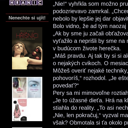
„Nie!“ vyhŕkla som možno pr
podozrievavo zamrkal. „Chcem 
Nenechte si ujít!
nebolo by lepšie jej dar objav
Bolo vidno, že ad tým naozaj
„Ak by sme ju začali obťažov
vyťažilo a neprišli by sme na
v budúcom živote herečka.
„Máš pravdu. Aj tak by si si 
o nejakých cvikoch. O mesiac 
Môžeš overiť nejaké techniky,
pohovoríš,“ rozhodol. „Je eš
povedať?“
Pery sa mi mimovoľne roztia
„Je to úžasné dieťa. Hrá na k
stiahla do reality. „To asi nec
„Nie, len pokračuj,“ vyzval m
však? Obmotala si ťa okolo p