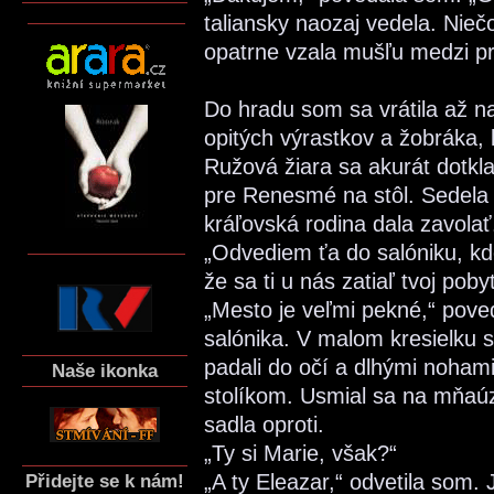
taliansky naozaj vedela. Nieč
opatrne vzala mušľu medzi prs
Do hradu som sa vrátila až n
opitých výrastkov a žobráka,
Ružová žiara sa akurát dotkla
pre Renesmé na stôl. Sedela
kráľovská rodina dala zavolať
„Odvediem ťa do salóniku, kd
že sa ti u nás zatiaľ tvoj pobyt
„Mesto je veľmi pekné,“ pove
salónika. V malom kresielku 
padali do očí a dlhými noham
Naše ikonka
stolíkom. Usmial sa na mňaú
sadla oproti.
„Ty si Marie, však?“
„A ty Eleazar,“ odvetila som. 
Přidejte se k nám!