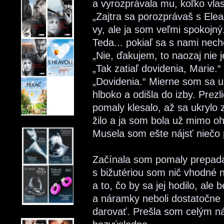
a vyrozprávala mu, koľko vlas
„Zajtra sa porozprávaš s Elea
vy, ale ja som veľmi spokojný
Teda... pokiaľ sa s nami nech
„Nie, ďakujem, to naozaj nie j
„Tak zatiaľ dovidenia, Marie.“
„Dovidenia.“ Mierne som sa ukl
hlboko a odišla do izby. Prez
pomaly klesalo, až sa ukrylo
žilo a ja som bola už mimo o
Musela som ešte nájsť niečo 
Začínala som pomaly prepad
s bižutériou som nič vhodné
a to, čo by sa jej hodilo, ale 
a náramky neboli dostatočne 
darovať. Prešla som celým n