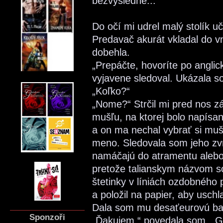
bezvýsledne...
Do očí mi udrel malý stolík
Predavač akurát vkladal do v
dobehla.
„Prepáčte, hovoríte po angli
vyjavene sledoval. Ukázala s
„Koľko?“
„Nome?“ Strčil mi pred nos zá
mušľu, na ktorej bolo napí
a on ma nechal vybrať si mušľ
meno. Sledovala som jeho zvr
namáčajú do atramentu alebo 
pretože talianskym názvom s
štetinky v líniách ozdobného
a položil na papier, aby usch
Dala som mu desaťeurovú ba
Sponzoři
„Ďakujem,“ povedala som. „Gra