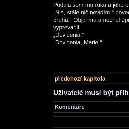
Podala som mu ruku a jeho oči
„Nie, stále nič nevidím,“ pove
drahá.“ Objal ma a nechal up
vyprevadil.
„Dovidenia.“
„Dovidenia, Marie!“
předchozí kapitola
Uživatelé musí být při
Komentáře