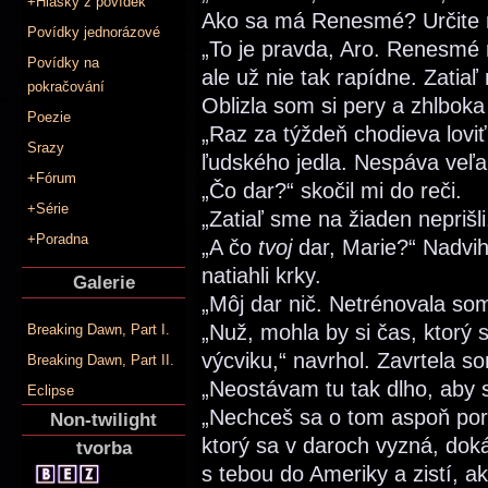
+Hlášky z povídek
Ako sa má Renesmé? Určite r
Povídky jednorázové
„To je pravda, Aro. Renesmé ra
Povídky na
ale už nie tak rapídne. Zatiaľ 
pokračování
Oblizla som si pery a zhlboka
Poezie
„Raz za týždeň chodieva lovi
Srazy
ľudského jedla. Nespáva veľa,
+Fórum
„Čo dar?“ skočil mi do reči.
+Série
„Zatiaľ sme na žiaden neprišli
+Poradna
„A čo
tvoj
dar, Marie?“ Nadvih
natiahli krky.
Galerie
„Môj dar nič. Netrénovala so
„Nuž, mohla by si čas, ktorý 
Breaking Dawn, Part I.
výcviku,“ navrhol. Zavrtela s
Breaking Dawn, Part II.
„Neostávam tu tak dlho, aby s
Eclipse
„Nechceš sa o tom aspoň por
Non-twilight
ktorý sa v daroch vyzná, doká
tvorba
s tebou do Ameriky a zistí, 