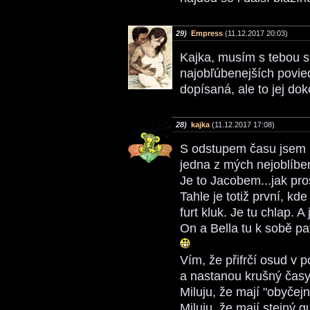
29)
Empress
(11.12.2017 20:03)
Kajka, musím s tebou sú
najobľúbenejších povied
dopísaná, ale to jej d
28)
kajka
(11.12.2017 17:08)
S odstupem času jsem k
jedna z mých nejoblíbe
Je to Jacobem...jak pro
Tahle je totiž první, kde
furt kluk. Je tu chlap. A
On a Bella tu k sobě pat
Vím, že přifrčí osud v 
a nastanou krušný časy,
Miluju, že mají "obyčejn
Miluju, že mají stejný 