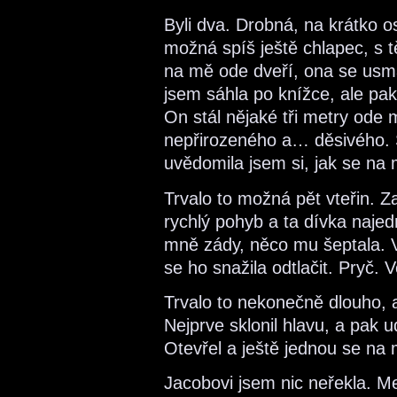
Byli dva. Drobná, na krátko 
možná spíš ještě chlapec, s t
na mě ode dveří, ona se usmá
jsem sáhla po knížce, ale pak
On stál nějaké tři metry ode 
nepřirozeného a… děsivého. S
uvědomila jsem si, jak se na 
Trvalo to možná pět vteřin. Za
rychlý pohyb a ta dívka najed
mně zády, něco mu šeptala. Vš
se ho snažila odtlačit. Pryč. 
Trvalo to nekonečně dlouho, 
Nejprve sklonil hlavu, a pak u
Otevřel a ještě jednou se na 
Jacobovi jsem nic neřekla. 