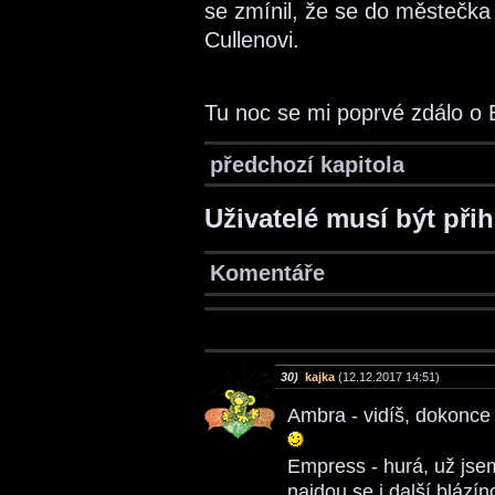
se zmínil, že se do městečka 
Cullenovi.
Tu noc se mi poprvé zdálo o 
předchozí kapitola
Uživatelé musí být při
Komentáře
30)
kajka
(12.12.2017 14:51)
Ambra - vidíš, dokonce 
Empress - hurá, už jse
najdou se i další blázín