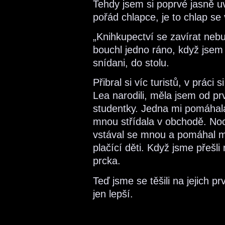
Tehdy jsem si poprvé jasně u
pořád chlapce, je to chlap se
„Knihkupectví se zavírat nebu
bouchl jedno ráno, když jsem
snídani, do stolu.
Přibral si víc turistů, v práci
Lea narodili, měla jsem od p
studentky. Jedna mi pomáhala
mnou střídala v obchodě. Noc
vstával se mnou a pomáhal mi
plačící děti. Když jsme přešli
prcka.
Teď jsme se těšili na jejich p
jen lepší.