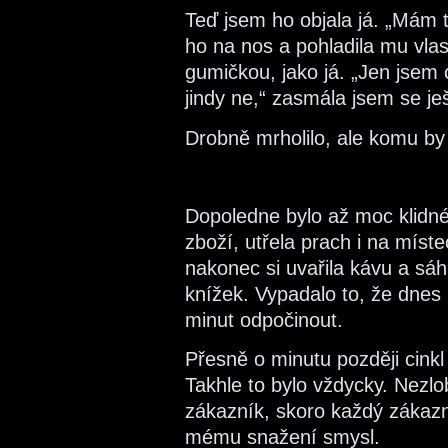
Teď jsem ho objala já. „Mám t
ho na nos a pohladila mu vlas
gumičkou, jako já. „Jen jsem 
jindy ne,“ zasmála jsem se je
Drobně mrholilo, ale komu by 
Dopoledne bylo až moc klidné
zboží, utřela prach i na míst
nakonec si uvařila kávu a sá
knížek. Vypadalo to, že dnes 
minut odpočinout.
Přesně o minutu později cink
Takhle to bylo vždycky. Nezlo
zákazník, skoro každý zákazn
mému snažení smysl.