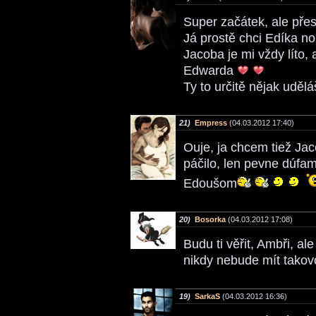
Super začátek, ale pře
Já prostě chci Edíka n
Jacoba je mi vždy líto, 
Edwarda
Ty to určitě nějak uděl
21)
Empress
(04.03.2012 17:40)
Ouje, ja chcem tiež Ja
páčilo, len pevne dúfa
Edoušom
20)
Bosorka
(04.03.2012 17:08)
Budu ti věřit, Ambři, a
nikdy nebude mít tako
19)
SarkaS
(04.03.2012 16:36)