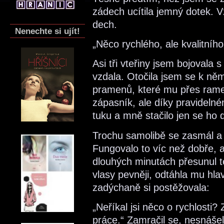
zádech ucítila jemný dotek. 
dech.
Nenechte si ujít!
„Něco rychlého, ale kvalitníh
Asi tři vteřiny jsem bojovala s
vzdala. Otočila jsem se k ně
pramenů, které mu přes rame
zápasník, ale díky pravideln
tuku a mně stačilo jen se ho d
Trochu samolibě se zasmál a 
Fungovalo to víc než dobře, 
dlouhých minutách přesunul t
vlasy pevněji, odtáhla mu hla
zadýchaně si postěžovala:
„Neříkal jsi něco o rychlosti
práce.“ Zamračil se, nesnáše