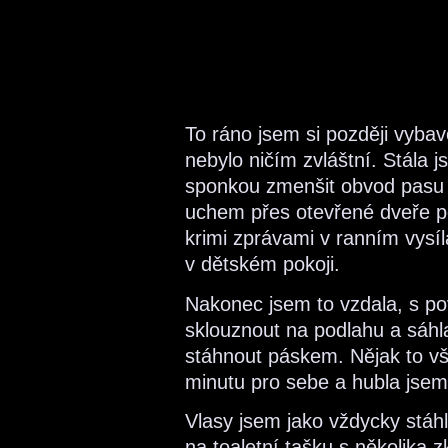
To ráno jsem si později vyba
nebylo ničím zvláštní. Stála j
sponkou zmenšit obvod pasu s
uchem přes otevřené dveře p
krimi zprávami v ranním vysíl
v dětském pokoji.
Nakonec jsem to vzdala, s p
sklouznout na podlahu a sáhla 
stáhnout páskem. Nějak to vš
minutu pro sebe a hubla jsem 
Vlasy jsem jako vždycky stáh
na toaletní tašku s několika 