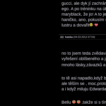
gucci, ale dyk jí zachrá
ego. A po tréninku na ú
maryblack, že jo! A to 
haničko, ano, pokusím s
lustru a dovařit
11)
hanka
(04.03.2012 07:54)
no to jsem teda zvěda
vyřešení oblíbeného a ja
mnoho lásky,závazků a 
to tě asi napadlo,když b
ale těším se , moc,prot
a i když miluju Edwarda,
Bellu
,takže si s t