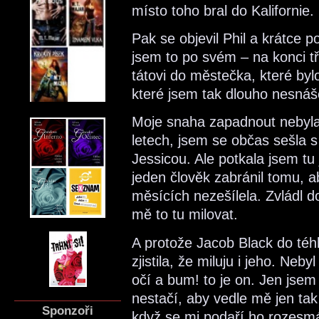
místo toho bral do Kalifornie.
Pak se objevil Phil a krátce
jsem to po svém – na konci t
tátovi do městečka, které 
které jsem tak dlouho nesnáš
Moje snaha zapadnout nebyla 
letech, jsem se občas sešla 
Jessicou. Ale potkala jsem tu
jeden člověk zabránil tomu, 
měsících nezešílela. Zvládl 
mě to tu milovat.
A protože Jacob Black do téhle
zjistila, že miluju i jeho. Neb
očí a bum! to je on. Jen jse
nestačí, aby vedle mě jen tak
Sponzoři
když se mi podaří ho rozesmá