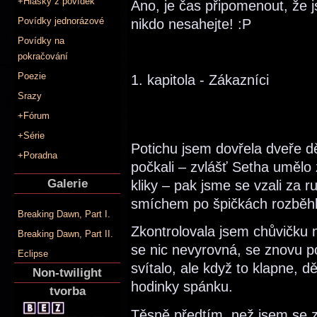
+Hlášky z povídek
Ano, je čas připomenout, že 
Povídky jednorázové
nikdo nesahejte! :P
Povídky na
pokračování
Poezie
1. kapitola - Zákazníci
Srazy
+Fórum
+Série
Potichu jsem dovřela dveře d
+Poradna
počkali – zvlášť Setha umělo
Galerie
kliky – pak jsme se vzali za 
smíchem po špičkách rozběhli
Breaking Dawn, Part I.
Zkontrolovala jsem chůvičku 
Breaking Dawn, Part II.
se nic nevyrovná, se znovu p
Eclipse
svítalo, ale když to klapne, 
Non-twilight
hodinky spánku.
tvorba
Těsně předtím, než jsem se 