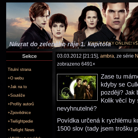
Návrat do zeleného ráje 1. kapitola
Sekce
03.03.2012 [21:15],
ambra
, ze série
N
zobrazeno 6491×
Titulní strana
Zase tu máme
+O webu
kdyby se Cull
+Jak na to
později? Jak b
+Soutěže
Kolik věcí by 
+Profily autorů
nevyhnutelné?
+Zpovědnice
Povídka určená k rychlému k
+Twilightpedie
1500 slov (tady jsem trošku př
+Twilight News