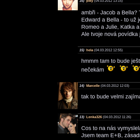
16)
piky
(04.03.2012 13:15)
ambři - Jacob a Bella? 
Edward a Bella - to už
Romeo a Julie, Katka a
Ale tvoje nová povídka 
15)
hela
(04.03.2012 12:55)
hmmm tam to bude ješ
nečekám
14)
Marcelle
(04.03.2012 12:03)
tak to bude velmi zají
13)
Lenka326
(04.03.2012 11:26)
Cos to na nás vymysle
Jsem team E+B, zásadně