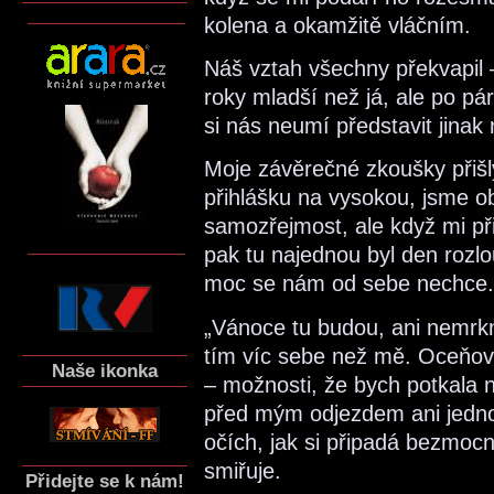
kolena a okamžitě vláčním.
Náš vztah všechny překvapil 
roky mladší než já, ale po pár 
si nás neumí představit jinak 
Moje závěrečné zkoušky přišly 
přihlášku na vysokou, jsme o
samozřejmost, ale když mi při
pak tu najednou byl den rozlo
moc se nám od sebe nechce.
„Vánoce tu budou, ani nemrkneš
tím víc sebe než mě. Oceňoval
Naše ikonka
– možnosti, že bych potkala 
před mým odjezdem ani jedno
očích, jak si připadá bezmocn
smiřuje.
Přidejte se k nám!