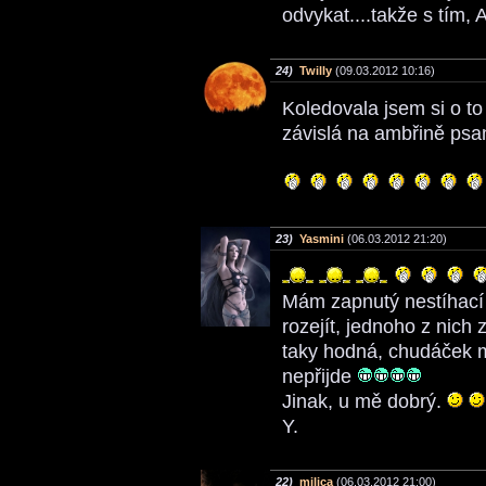
odvykat....takže s tím, A
24)
Twilly
(09.03.2012 10:16)
Koledovala jsem si o to
závislá na ambřině psa
23)
Yasmini
(06.03.2012 21:20)
Mám zapnutý nestíhací m
rozejít, jednoho z nich 
taky hodná, chudáček m
nepřijde
Jinak, u mě dobrý.
Y.
22)
milica
(06.03.2012 21:00)