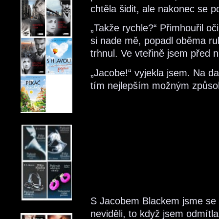
chtěla šidit, ale nakonec se po
„Takže rychle?“ Přimhouřil oči
si nade mě, popadl oběma ru
trhnul. Ve vteřině jsem před 
„Jacobe!“ vyjekla jsem. Na d
tím nejlepším možným způs
S Jacobem Blackem jsme se zn
neviděli, to když jsem odmítl