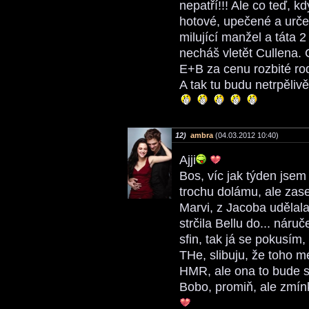
nepatří!!! Ale co teď, k
hotové, upečené a urč
milující manžel a táta 2
necháš vletět Cullena.
E+B za cenu rozbité ro
A tak tu budu netrpělivě
12)
ambra
(04.03.2012 10:40)
Ajji
Bos, víc jak týden jsem
trochu dolámu, ale zas
Marvi, z Jacoba udělal
strčila Bellu do... náruč
sfin, tak já se pokusím,
THe, slibuju, že toho m
HMR, ale ona to bude s
Bobo, promiň, ale zmínka