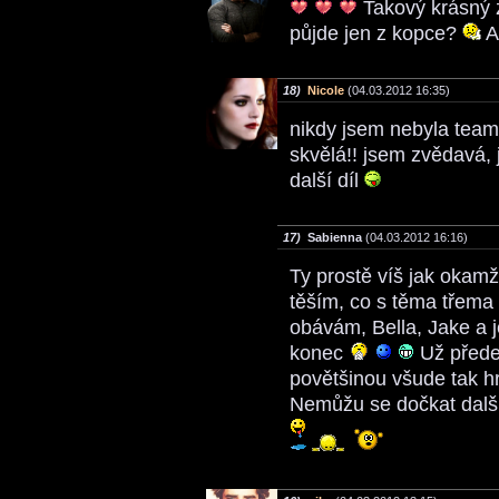
Takový krásný z
půjde jen z kopce?
A
18)
Nicole
(04.03.2012 16:35)
nikdy jsem nebyla team 
skvělá!! jsem zvědavá,
další díl
17)
Sabienna
(04.03.2012 16:16)
Ty prostě víš jak okam
těším, co s těma třem
obávám, Bella, Jake a j
konec
Už předem
povětšinou všude tak h
Nemůžu se dočkat dalšího