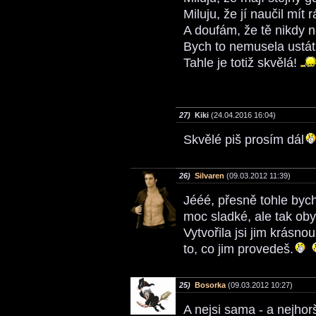
Miluju, že jí naučil mít
A doufám, že tě nikdy
Bych to nemusela ustá
Tahle je totiž skvělá!
27)
Kiki
(24.04.2016 16:04)
Skvělé piš prosím dál
26)
Silvaren
(09.03.2012 11:39)
Jééé, přesně tohle byc
moc sladké, ale tak oby
Vytvořila jsi jim krásno
to, co jim provedeš.
25)
Bosorka
(09.03.2012 10:27)
A nejsi sama - a nejhor