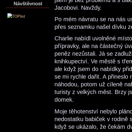
Návštěvnost
Jacobovi. Navždy.
Po mém návratu se na nás us
přes seznamku našel dívku ze
Charlie nabídl uvolněné místo
přípravky, ale na částečný ú
peněz nezůstali. Já se zadluži
knihkupectví. Ve městě s třemi
ale když jsem do nabídky přid
se mi rychle dařit. A přineslo
náhodou, potom už cíleně na
turisty z velkých měst. Brzy 
domek.
Moje těhotenství nebylo plá
nedostatku babiček v rodině s
když se ukázalo, že čekám dv