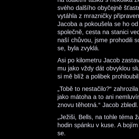
svého dalšího obyčejně šťast
vytáhla z mrazničky připrave
Jacoba a pokoušela se ho od t
společně, cesta na stanici v
naší chůvou, jsme prohodili so
se, byla zvyklá.
Asi po kilometru Jacob zastav
mu jako vždy dát obvyklou slu
si mě blíž a polibek prohloubi
„Tobě to nestačilo?“ zahrozil
jako mátoha a to ani nemluv
znovu těhotná.“ Jacob zbledl.
„Ježiši, Bells, na tohle téma
hodin spánku v kuse. A bojím 
se.