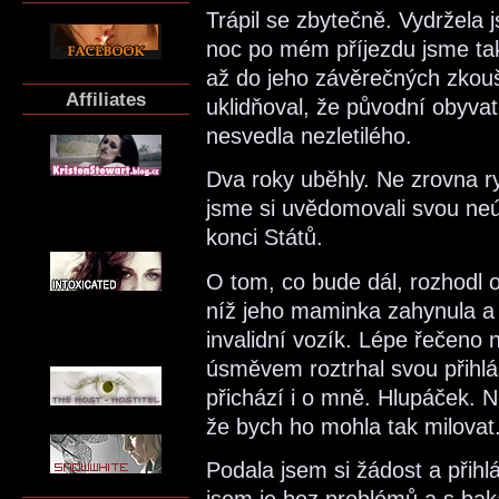
Trápil se zbytečně. Vydržela 
noc po mém příjezdu jsme taky
až do jeho závěrečných zko
Affiliates
uklidňoval, že původní obyvat
nesvedla nezletilého.
Dva roky uběhly. Ne zrovna r
jsme si uvědomovali svou neú
konci Států.
O tom, co bude dál, rozhodl o
níž jeho maminka zahynula a 
invalidní vozík. Lépe řečeno
úsměvem roztrhal svou přihláš
přichází i o mně. Hlupáček. Ne
že bych ho mohla tak milovat
Podala jsem si žádost a přih
jsem je bez problémů a s bak