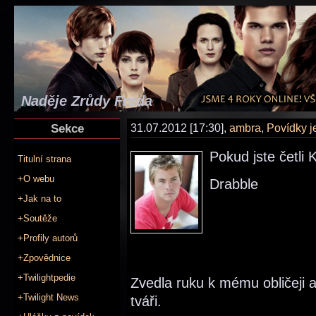
Naděje Zrůdy Freda
Sekce
31.07.2012 [17:30],
ambra
,
Povídky 
Pokud jste četli 
Titulní strana
+O webu
Drabble
+Jak na to
+Soutěže
+Profily autorů
+Zpovědnice
+Twilightpedie
Zvedla ruku k mému obličeji 
+Twilight News
tváři.