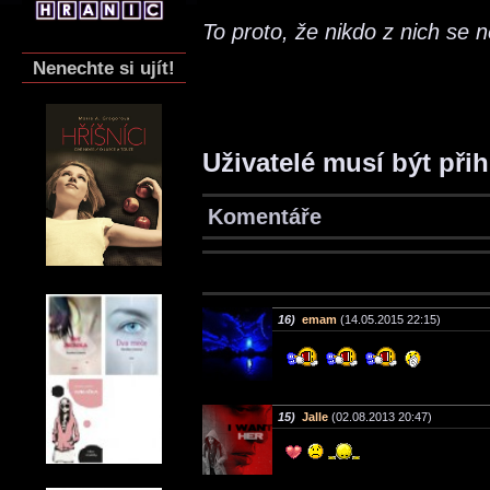
To proto, že nikdo z nich se 
Nenechte si ujít!
Uživatelé musí být při
Komentáře
16)
emam
(14.05.2015 22:15)
15)
Jalle
(02.08.2013 20:47)