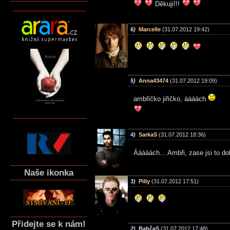
Děkuji!!!
6)
Marcelle
(31.07.2012 19:42)
5)
Anna43474
(31.07.2012 19:09)
ambřičko jiřičko, áááách
4)
SarkaS
(31.07.2012 18:36)
Ááááách... Ambři, zase jsi to d
Naše ikonka
3)
Pilly
(31.07.2012 17:51)
Přidejte se k nám!
2)
BabčaS
(31.07.2012 17:48)