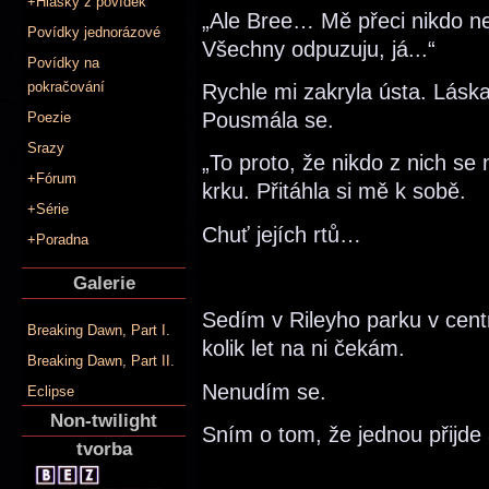
+Hlášky z povídek
„Ale Bree… Mě přeci nikdo n
Povídky jednorázové
Všechny odpuzuju, já...“
Povídky na
pokračování
Rychle mi zakryla ústa. Láska
Pousmála se.
Poezie
Srazy
„To proto, že nikdo z nich se
+Fórum
krku. Přitáhla si mě k sobě.
+Série
Chuť jejích rtů…
+Poradna
Galerie
Sedím v Rileyho parku v cent
Breaking Dawn, Part I.
kolik let na ni čekám.
Breaking Dawn, Part II.
Nenudím se.
Eclipse
Non-twilight
Sním o tom, že jednou přijde 
tvorba