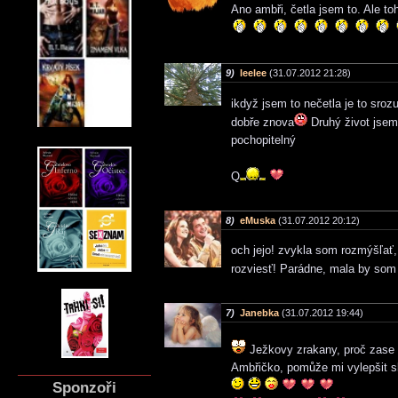
Ano ambři, četla jsem to. Ale
9)
leelee
(31.07.2012 21:28)
ikdyž jsem to nečetla je to sroz
dobře znova
Druhý život jsem 
pochopitelný
Q
8)
eMuska
(31.07.2012 20:12)
och jejo! zvykla som rozmýšľať, 
rozviesť! Parádne, mala by som 
7)
Janebka
(31.07.2012 19:44)
Ježkovy zrakany, proč zase
Ambřičko, pomůže mi vylepšit s
Sponzoři