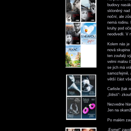
budovy nasákl
skloněný nad 
noční, ale zů
nemá rodinu. 
kruhy pod oči
neodvedli. V 
Kolem nás je r
nová skupina 
ten zoufalý v
velmi malou č
se jich má vrá
samozřejmě, a
větší část vš
Carlisle (tak
„štěstí“- zko
Nezvedne hlav
Jen na okamži
Po malém zavá
„Esme!“ zavol