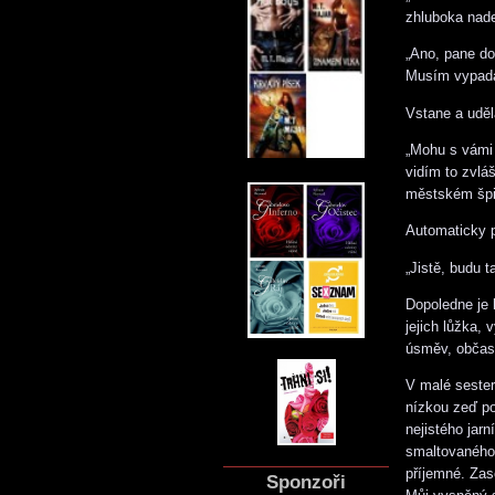
zhluboka nade
„Ano, pane do
Musím vypadat
Vstane a uděl
„Mohu s vámi 
vidím to zvláš
městském špi
Automaticky p
„Jistě, budu t
Dopoledne je 
jejich lůžka,
úsměv, občas 
V malé sester
nízkou zeď po
nejistého jar
smaltovaného 
příjemné. Zas
Sponzoři