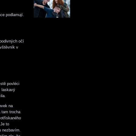
hce podlamují.
 podivných očí
ávštěvník v
stě povléci
m laskavý
ila.
ovek na
á tam trocha
 otřískaného
Je to
ku nezbavím.