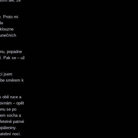
slím ale, že
. Proto mi
le
Sklouzne
lunečních
rnu, popadne
í. Pak se – už
ci jsem
sebe směrem k
s obě ruce a
rovnám – opět
hnu se po
jsem socha a
etelně patrné
opáleniny.
atební noci.