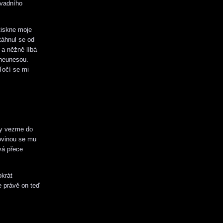
avadního
tiskne moje
dtáhnul se od
 a něžně líbá
 neunesou.
Točí se mi
kdy vezme do
 ovinou se mu
vá přece
okrát
e právě on teď