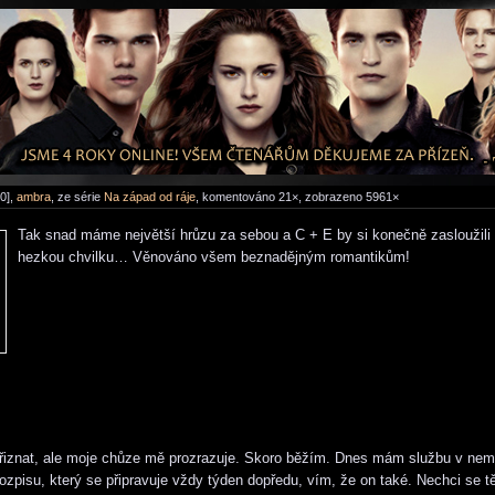
0],
ambra
, ze série
Na západ od ráje
, komentováno 21×, zobrazeno 5961×
Tak snad máme největší hrůzu za sebou a C + E by si konečně zasloužili 
hezkou chvilku… Věnováno všem beznadějným romantikům!
přiznat, ale moje chůze mě prozrazuje. Skoro běžím. Dnes mám službu v nem
rozpisu, který se připravuje vždy týden dopředu, vím, že on také. Nechci se tě