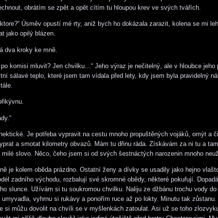
chnout, obrátím se zpět a opět cítím tu hloupou krev ve svých tvářích.
ktore?“ Úsměv opustí mé rty, aniž bych ho dokázala zarazit, kolena se mi le
 jako opilý blázen.
á dva kroky ke mně.
po komisi mluvit? Jen chvilku…“ Jeho výraz je nečitelný, ale v hloubce jeho
tní sálavé teplo, které jsem tam vídala před lety, kdy jsem byla pravidelný n
tále.
řikývnu.
ady.“
hektické. Je potřeba vypravit na cestu mnoho propuštěných vojáků, omýt a či
 vyprat a smotat kilometry obvazů. Mám tu dřinu ráda. Získávám za ni tu a ta
milé slovo. Něco, čeho jsem si od svých šestnáctých narozenin mnoho neuž
ně je kolem oběda prázdno. Ostatní ženy a dívky se usadily jako hejno vlašt
dél zadního východu, rozbalují své skromné obědy, některé pokuřují. Dopad
ního slunce. Užívám si tu soukromou chvilku. Naliju ze džbánu trochu vody do
umyvadla, vyhrnu si rukávy a ponořím ruce až po lokty. Minutu tak zůstanu. 
e si můžu dovolit na chvíli se v myšlenkách zatoulat. Asi už se toho zlozvy