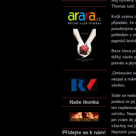
Můj vysněný s
Thomas tušil,
Kvůli svému c
připadalo, že
ponořenýma ve
pohledem z mé
paprsků brzk
Beze slova pr
těžký závěs p
pomalu a plyn
„Omlouvám se
nespal a mám
závěsu.
Stále se nedo
Naše ikonka
podává mi je
ten neplánov
ručníku. Nepo
jen zírám do 
všechny mé jiz
Přidejte se k nám!
Nejstarší jso