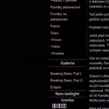
+Hlášky z povídek
s doktorem Cul
nedokážu to r
Povídky jednorázové
Povídky na
Teď ještě ryc
pečlivě vyžeh
pokračování
Poezie
Poslední roky
Srazy
Ještě před tí
+Fórum
zakázkách. Po
nedostatek. T
+Série
schopen sepsa
+Poradna
Vše se změnilo
Galerie
sousedky Sara
jedenkrát za 
Breaking Dawn, Part I.
Starost o díln
Breaking Dawn, Part II.
nejzkušenějšíc
se jich osvěd
Eclipse
sepisovat. Př
Non-twilight
až do Kanady, 
tvorba
Mohla jsem se
Před půl rokem