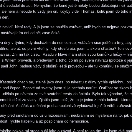
hů sedadel do aut. Nemyslím, že koně ještě někdy budou důležitější než aut
 ale není a nebude tu vždy jen on. Kdyby viděl Thomas, kolik jsem do toho i
h den.
 nevidí. Není tady. A já jsem se naučila vstávat, aniž bych se nejprve pozvr
 nastávajícím dni od něj zase čeká.
a dny v týdnu, kdy docházím do nemocnice, vstávám sice ještě za tmy, aby
 dílnu, ale už od první vteřiny, kdy otevřu oči, jsem… skoro šťastná? To slov
nahlas. Zní mi tak cize… Vzadu v hlavě mám stále svou komůrku hrůzy – hrů
s Willem provedli, a především z toho, co mi po svém návratu (protože o jej
 padl John, padnou vždy ti slušní) ještě provedou – ale tu komůrku se snaží
šťastných dnech se, stejně jako dnes, po návratu z dílny rychle opláchnu, ob
m pod čepec. Poprvé od svatby jsem si je nechala narůst. Ostříhat se skoro k
m udělala po návratu ze své svatební cesty do špitálu. Bylo tak výhodné, že
nemohli držet za vlasy. Zjistila jsem totiž, že to je jedna z mála bolestí, kter
sténání. A nářek a sténání je oba spolehlivě vybičoval k ještě větší zuřivosti
lasy před smotáním do uzlu rozčesávám, neubráním se myšlence na to, jak dl
 dost, rychle kabelku a už pospíchám do nemocnice.
řského pokoje mi srdce buší jako o závod. A není to jen tím, že jsem dvě pat