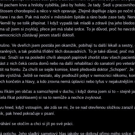
é pachem krve a hniloby vyběhla, jako by hořelo. Je tady. Sedí u pracovního 
štosem chorobopisů a něco v nich opravuje. Zřejmě doplňuje zápis po noční 
stane i na den. Pak má noční v městském špitále a ráno bude zase tady. Není
Neměl by se tolik přepínat. I když vypadá tak mladě a zdravě (na jeho bledo
ma už jsem si zvykla), přece jen má slabé srdce. To je důvod, proč ho navzd
nemocnicích zůstávají jenom starší doktoři.
ušno. Ve dveřích jsem postála jen okamžik, pobíhají tu další lékaři a sestry,
raněných, a tak probíhá třídění těch dosavadních. To je také důvod, proč má 
ýraz. Snaží se na poslední chvíli alespoň papírově zhoršit stav všech pacient
ást z nich čeká cesta domů nebo na další rehabilitaci do sanatorií pro veterá
tit na frontu. Za chvíli se sejde komise, které předsedá doktor „Schopen“. Je
le výstižná. Ještě se nestalo, aby prodloužil pobyt v nemocnici někomu, ko
ech končetin a hlavy, a kdo zrovna nemá úplavici nebo tyfus v nejakutnějším 
 mu říkám jen občas a samozřejmě v duchu, i když doma jsem si to – stejně j
ušela říkat polohlasem) si na to nemůže a nechce zvyknout.
u hned, když vstoupím, ale zdá se mi, že se nad otevřenou složkou zarazil a 
k, pak hned pokračuje v psaní.
hání se otočím a chci si jít po své práci.
á potichu. Jeho sladký sametový hlas jakoby se dotknul přímo mého srdce. 