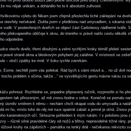
vět mi příliš dlouho sloužil jako jediné útočiště před bratry Chesterovými. My
 že mu nějak unikám, a dohánělo ho to k absolutní zuřivosti.
hvilkovému výletu do Nikam jsem zřejmě přeslechla tiché zaklepání na dveře
 se otevřely nečekaně. Ztuhla jsem v předklonu nad umyvadlem, s rukama stá
 vodě. V pootevřených dveřích se objeví část Carlisleovy nádherné tváře. 
ho překvapeného obličeje k oknu, do kterého si právě našlo cestu několik s
ého odpoledne.
udce otevře dveře, třemi dlouhými a velmi rychlými kroky téměř přeletí seste
o pravé straně okna a bleskovým pohybem jej zatáhne. V místnosti se zešeř
ule – otočí zpátky ke mně. V šoku rychle zamrkám.
, Esme, nechtěl jsem vás polekat. Rád bych s vámi mluvil a… no už dvě no
 trochu problém s očima, takže…“ ve vysvětlujícím gestu mávne rukou za 
kážu pohnout. Rozhlédne se, popadne připravený ručník, rozprostře si ho pře
j gestem tak přirozeným, až mě znovu bodne u srdce. Konečně se pomalu na
aný úsměv směrem k němu – nechám chvíli okapat vodu do umyvadla a natá
dá mi ho, místo toho do něj mé ruce opatrně zabalí a jemně je otírá. Znovu 
jeho karamelových očí. Sklouzne pohledem k mým rukám. I v pološeru jsou zř
vy – různě silné pravidelné čáry od nožů a břitvy, nepravidelné tržné rány, p
u růžové kruhy na zápěstích – památka na tenký drát - nečekanou rekvizitu sv