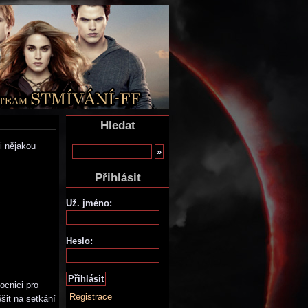
Hledat
i nějakou
Přihlásit
Už. jméno:
Heslo:
ocnici pro
Registrace
šit na setkání