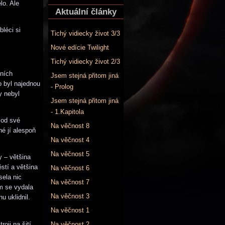
lo. Ale
Aktuální články
léci si
Tichý vidiecky život 3/3
Nové edície Twilight
Tichý vidiecky život 2/3
tních
Jsem stejná přitom jiná
o byl najednou
- Prolog
y nebyl
Jsem stejná přitom jiná
- 1.Kapitola
 od své
Na věčnost 8
é jí alespoň
Na věčnost 4
Na věčnost 5
y – většina
ěstí a většina
Na věčnost 6
sela nic
Na věčnost 7
m se vydala
Na věčnost 3
u uklidnil.
Na věčnost 1
oji na šití
Na věčnost 2