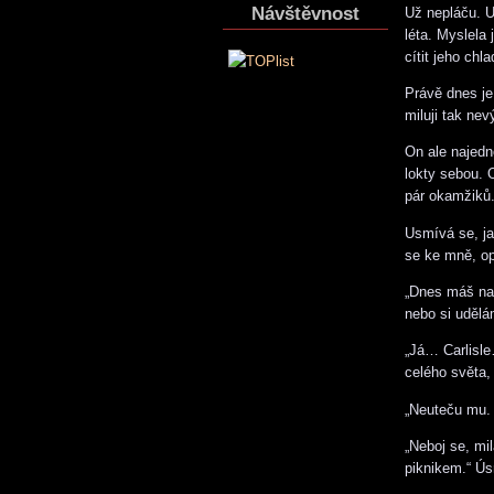
Návštěvnost
Už nepláču. U
léta. Myslela
cítit jeho ch
Právě dnes je
miluji tak ne
On ale najed
lokty sebou. O
pár okamžiků
Usmívá se, ja
se ke mně, op
„Dnes máš nar
nebo si udělá
„Já… Carlisle
celého světa,
„Neuteču mu. 
„Neboj se, mi
piknikem.“ Ús