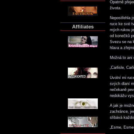
Opatrně přej
života.
Nepostřehla j
ruce ke své t
Affiliates
mých rukou je
od konečků pr
Svezu se na k
hlava a zřejm
Možná to ani 
„Carlisle, Carl
Uvolní mi ruc
svých dlaní m
nečekaně pevn
nedokážu vysl
A jak je možn
zachránce, je
slíbává každo
„Esme, Esme, 