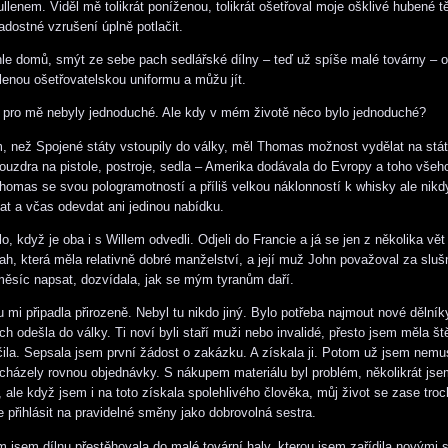
lenem. Viděl mě tolikrát poníženou, tolikrát ošetřoval moje ošklivé hubené tě
adostné vzrušení úplně potlačit.
hle domů, smýt ze sebe pach sedlářské dílny – teď už spíše malé továrny – ob
lenou ošetřovatelskou uniformu a můžu jít.
 pro mě nebyly jednoduché. Ale kdy v mém životě něco bylo jednoduché?
m, než Spojené státy vstoupily do války, měl Thomas možnost vydělat na stá
uzdra na pistole, postroje, sedla – Amerika dodávala do Evropy a toho všeh
homas se svou pologramotností a příliš velkou náklonností k whisky ale nikd
t a včas odevdat ani jedinou nabídku.
, když je oba i s Willem odvedli. Odjeli do Francie a já se jen z několika vět
h, která měla relativně dobré manželství, a její muž John považoval za slušn
měsíc napsat, dozvídala, jak se mým tyranům daří.
u mi připadla přirozeně. Nebyl tu nikdo jiný. Bylo potřeba najmout nové dělník
h odešla do války. Ti noví byli staří muži nebo invalidé, přesto jsem měla št
čila. Sepsala jsem první žádost o zakázku. A získala ji. Potom už jsem nemu
icházely rovnou objednávky. S nákupem materiálu byl problém, několikrát jse
ale když jsem i na toto získala spolehlivého člověka, můj život se zase troch
 přihlásit na pravidelné směny jako dobrovolná sestra.
 jsem dílnu přestěhovala do malé tovární haly, kterou jsem zařídila novými str