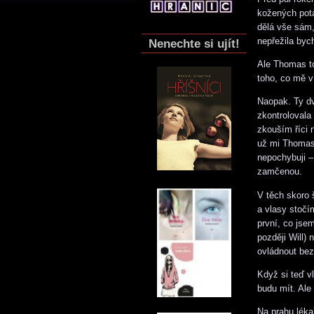
kožených pota
dělá vše sám,
nepřežila byc
Nenechte si ujít!
Ale Thomas to
toho, co mě v
Naopak. Ty dv
zkontrolovala
zkouším říci 
už mi Thomas 
nepochybuji –
zamčenou.
V těch skoro 
a vlasy stočí
první, co jse
později Will) 
ovládnout bez 
Když si teď v
budu mít. Ale
Na prahu léka