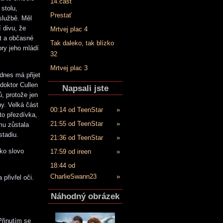
14.časť
stolu,
Prestať
službě. Měl
 divu, že
Mrtvej plac 4
st a občasné
Tak daleko, tak blízko
ory jeho mládí
32
Mrtvej plac 3
 dnes má přijet
doktor Cullen
Napsali jste
ů, protože jen
ny. Velká část
00:14 od TeenStar
»
 to přezdívka,
21:55 od TeenStar
»
mu zůstala
stadiu.
21:36 od TeenStar
»
ako slovo
17:59 od ireen
»
18:44 od
CharlieSwann23
»
přivřel oči.
Náhodný obrázek
Přinutím se