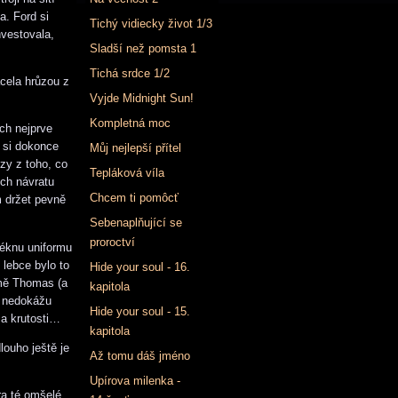
a. Ford si
Tichý vidiecky život 1/3
nvestovala,
Sladší než pomsta 1
Tichá srdce 1/2
acela hrůzou z
Vyjde Midnight Sun!
Kompletná moc
ch nejprve
o si dokonce
Můj nejlepší přítel
zy z toho, co
Tepláková víla
ich návratu
Chcem ti pomôcť
m držet pevně
Sebenaplňující se
proroctví
léknu uniformu
 lebce bylo to
Hide your soul - 16.
 mě Thomas (a
kapitola
ou nedokážu
Hide your soul - 15.
 a krutosti…
kapitola
ouho ještě je
Až tomu dáš jméno
Upírova milenka -
ra té omšelé