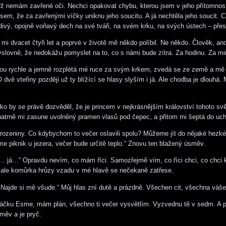
ž nemám zavřené oči. Nechci opakovat chybu, kterou jsem v jeho přítomnos
 jsem, že za zavřenými víčky uniknu jeho soucitu. A já nechtěla jeho soucit. 
ladivý, opojně voňavý dech na své tváři, na svém krku, na svých ústech – přes
 mi dvacet čtyři let a poprvé v životě mě někdo políbil. Ne někdo. Člověk, and
výslovně, že nedokážu pomyslet na to, co s námi bude zítra. Za hodinu. Za mi
nou rychle a jemně rozplétá mé ruce za svým krkem, zvedá se ze země a mě
 dvě vteřiny později už ty blížící se hlasy slyším i já. Ale chodba je dlouhá.
.
ko by se právě dozvěděl, že je princem v nejkrásnějším království tohoto svě
atrně mi zasune uvolněný pramen vlasů pod čepec, a přitom mi šeptá do uch
ozeniny. Co kdybychom to večer oslavili spolu? Můžeme jít do nějaké hezké
me piknik u jezera, večer bude určitě teplo.“ Znovu ten blažený úsměv.
… já…“ Opravdu nevím, co mám říci. Samozřejmě vím, co říci chci, co chci k
 ale komůrka hrůzy vzadu v mé hlavě se nečekaně zatřese.
Najde si mě všude.“ Můj hlas zní dutě a prázdně. Všechen cit, všechna váše
láčku Esme, mám plán, všechno ti večer vysvětlím. Vyzvednu tě v sedm. A p
měv a je pryč.