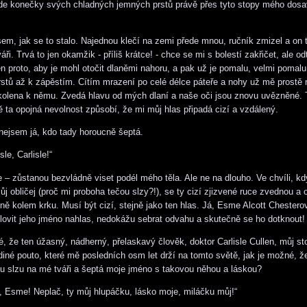
ede konečky svých chladných jemných prstů právě přes tyto stopy mého dos
sem, jak se to stalo. Najednou klečí na zemi přede mnou, ručník zmizel a on 
váři.
Trvá to jen okamžik - příliš krátce! - chce se mi s bolestí zakřičet
, ale o
n proto, aby je mohl otočit dlaněmi nahoru, a pak už je pomalu, velmi pomalu
stů až k zápěstím. Cítím mrazení po celé délce páteře a nohy už mě prostě
olena k němu. Zvedá hlavu od mých dlaní a naše oči jsou znovu uvězněné. 
ě ta opojná nevolnost způsobí, že mi můj hlas připadá cizí a vzdálený.
nejsem já, kdo tady horoucně šeptá.
isle, Carlisle!“
e – zůstanou bezvládně viset podél mého těla. Ale ne na dlouho. Ve chvíli, 
ůj obličej (proč mi proboha tečou slzy?!), se ty cizí zjizvené ruce zvednou a
ě kolem krku. Musí být cizí, stejně jako ten hlas. Já, Esme Alcott Chestero
ovit jeho jméno nahlas, nedokážu sebrat odvahu a skutečně se ho dotknout!
é, že ten úžasný, nádherný, přelaskavý člověk, doktor Carlisle Cullen, můj st
diné pouto, které mě posledních osm let drží na tomto světě, jak je možné, ž
u slzu na mé tváři a šeptá moje jméno s takovou něhou a láskou?
Esme! Neplač, ty můj hlupáčku, lásko moje, miláčku můj!“