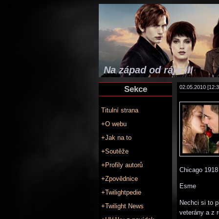
Na západ od ráje III
Sekce
02.05.2010 [12:3
Titulní strana
+O webu
+Jak na to
+Soutěže
+Profily autorů
Chicago 1918
+Zpovědnice
Esme
+Twilightpedie
Nechci si to 
+Twilight News
veterány a z 