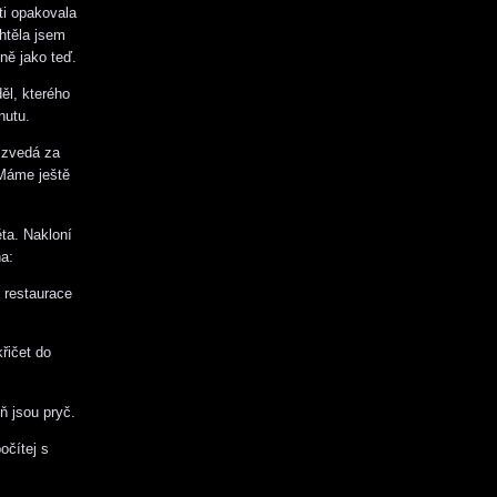
ti opakovala
Chtěla jsem
ně jako teď.
ěl, kterého
nutu.
 zvedá za
 Máme ještě
ta. Nakloní
a:
 restaurace
řičet do
ň jsou pryč.
očítej s