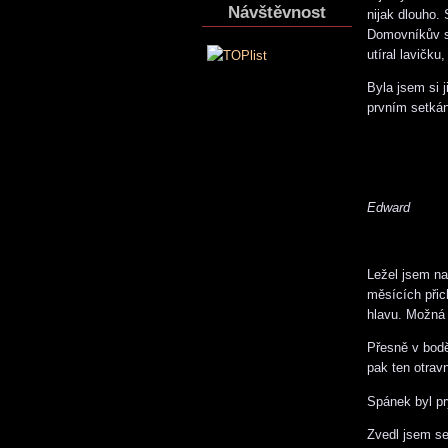
Návštěvnost
nijak dlouho. 
Domovníkův sy
utíral lavičku
Byla jsem si 
prvním setkán
Edward
Ležel jsem na
měsících přic
hlavu. Možná 
Přesně v bodě
pak ten otrav
Spánek byl pr
Zvedl jsem se