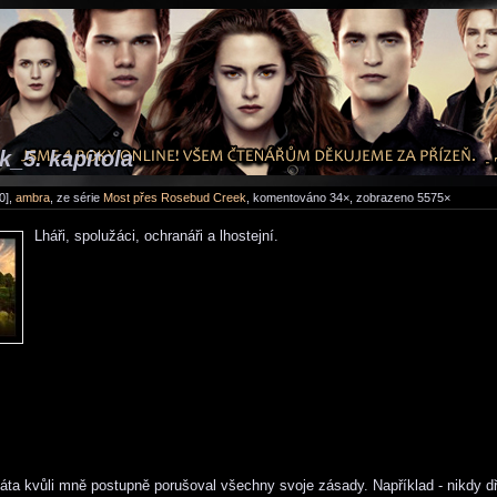
_5. kapitola
0],
ambra
, ze série
Most přes Rosebud Creek
, komentováno 34×, zobrazeno 5575×
Lháři, spolužáci, ochranáři a lhostejní.
áta kvůli mně postupně porušoval všechny svoje zásady. Například - nikdy dř