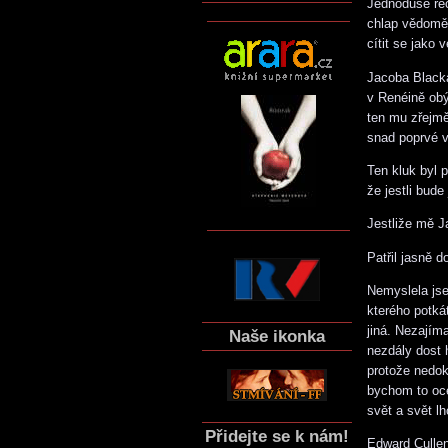
Jednoduše řeč
chlap vědomě 
cítit se jako
Jacoba Blacka
v Renéině obý
ten mu zřejm
snad poprvé v
Ten kluk byl 
že jestli bud
Jestliže mě J
Patřil jasně do
Nemyslela jse
kterého potkát
jiná. Nezajíma
Naše ikonka
nezdály dost 
protože nedok
bychom to ocen
svět a svět l
Přidejte se k nám!
Edward Cullen