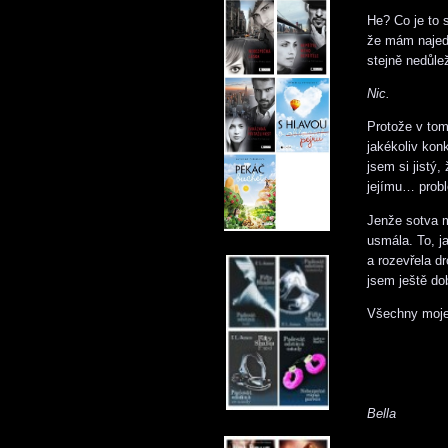
He? Co je to 
že mám najedn
stejně nedůle
Nic.
Protože v tom
jakékoliv kon
jsem si jistý,
jejímu… prob
Jenže sotva m
usmála. To, j
a rozevřela d
jsem ještě do
Všechny moje 
Bella