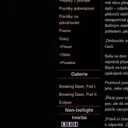
+Hlášky z povídek
měl něco přes
další – zdánl
Povídky jednorázové
překročit dal
Povídky na
nenapomínal 
pokračování
Belliným otek
Poezie
pohledem, jak
Srazy
„Omlouvám se,
časů.
+Fórum
+Série
Bella se dost
nejméně příje
+Poradna
Black na každý
spokojeně ml
Galerie
Promluvil jsem
Breaking Dawn, Part I.
jeho, nebo ně
Breaking Dawn, Part II.
„Říkal jsem s
Eclipse
pes, ale dá s
patník zasyp
Non-twilight
tvorba
„Právě si zlo
k odpovědi. „