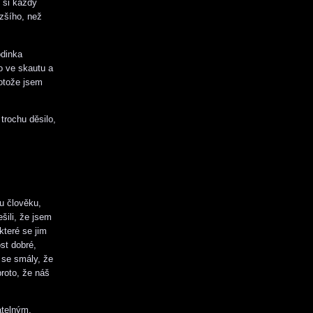
 si každý
zšího, než
odinka
o ve skautu a
otože jsem
trochu děsilo,
u člověku,
ešili, že jsem
které se jim
st dobré,
 se smály, že
proto, že náš
atelným,