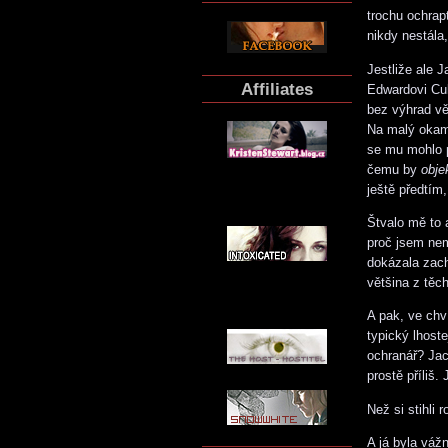
trochu ochra
nikdy nestála
Jestliže ale 
Affiliates
Edwardovi Cul
bez výhrad věř
Na malý okamž
se mu mohlo p
čemu by
obje
ještě předtím,
Štvalo mě to 
proč jsem nem
dokázala zach
většina z těc
A pak, ve chv
typický lhost
ochranář? Jac
prostě příliš.
Než si stihli 
A já byla vážn