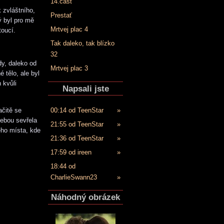
14.časť
 zvláštního,
Prestať
ý byl pro mě
Mrtvej plac 4
toucí.
Tak daleko, tak blízko
32
dy, daleko od
Mrtvej plac 3
 tělo, ale byl
 kvůli
Napsali jste
ačitě se
00:14 od TeenStar
»
sebou sevřela
21:55 od TeenStar
»
ného místa, kde
21:36 od TeenStar
»
17:59 od ireen
»
18:44 od
CharlieSwann23
»
Náhodný obrázek