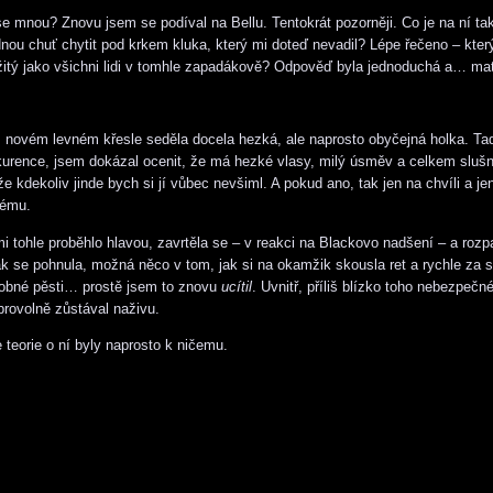
se mnou? Znovu jsem se podíval na Bellu. Tentokrát pozorněji. Co je na ní tak
ou chuť chytit pod krkem kluka, který mi doteď nevadil? Lépe řečeno – kter
žitý jako všichni lidi v tomhle zapadákově? Odpověď byla jednoduchá a… ma
 novém levném křesle seděla docela hezká, ale naprosto obyčejná holka. Ta
kurence, jsem dokázal ocenit, že má hezké vlasy, milý úsměv a celkem slušné
 že kdekoliv jinde bych si jí vůbec nevšiml. A pokud ano, tak jen na chvíli a jen
lému.
i tohle proběhlo hlavou, zavrtěla se – v reakci na Blackovo nadšení – a rozp
ak se pohnula, možná něco v tom, jak si na okamžik skousla ret a rychle za 
robné pěsti… prostě jsem to znovu
ucítil
. Uvnitř, příliš blízko toho nebezpeč
brovolně zůstával naživu.
teorie o ní byly naprosto k ničemu.