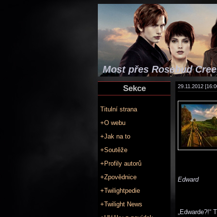
Most přes Rosebud Creek
Sekce
29.11.2012 [16:0
Titulní strana
+O webu
+Jak na to
+Soutěže
+Profily autorů
+Zpovědnice
Edward
+Twilightpedie
+Twilight News
„Edwarde?!“ T