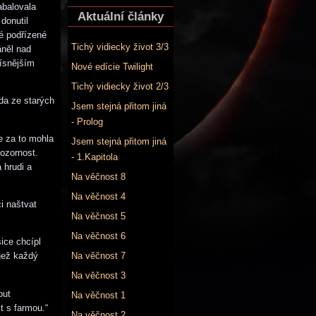
abalovala
Aktuální články
donutil
vé podřízené
Tichý vidiecky život 3/3
áněl nad
ísnějším
Nové edície Twilight
Tichý vidiecky život 2/3
da ze starých
Jsem stejná přitom jiná
- Prolog
e za to mohla
Jsem stejná přitom jiná
pozornost.
- 1.Kapitola
 hrudi a
Na věčnost 8
Na věčnost 4
ci naštvat
Na věčnost 5
Na věčnost 6
ice chcípl
Na věčnost 7
 než každý
Na věčnost 3
out
Na věčnost 1
t s farmou.“
Na věčnost 2