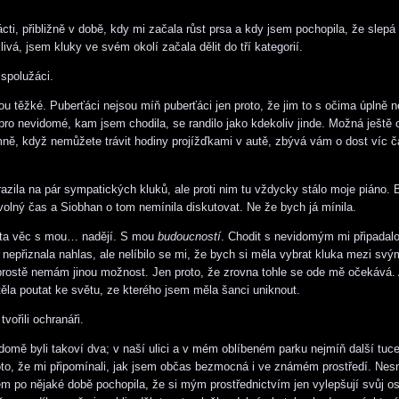
ácti, přibližně v době, kdy mi začala růst prsa a kdy jsem pochopila, že slep
vá, jsem kluky ve svém okolí začala dělit do tří kategorií.
 spolužáci.
ou těžké. Puberťáci nejsou míň puberťáci jen proto, že jim to s očima úplně n
 pro nevidomé, kam jsem chodila, se randilo jako kdekoliv jinde. Možná ještě o
mně, když nemůžete trávit hodiny projížďkami v autě, zbývá vám o dost víc č
azila na pár sympatických kluků, ale proti nim tu vždycky stálo moje piáno. B
olný čas a Siobhan o tom nemínila diskutovat. Ne že bych já mínila.
a ta věc s mou… nadějí. S mou
budoucností
. Chodit s nevidomým mi připadal
 nepřiznala nahlas, ale nelíbilo se mi, že bych si měla vybrat kluka mezi sv
 prostě nemám jinou možnost. Jen proto, že zrovna tohle se ode mě očekává. 
ěla poutat ke světu, ze kterého jsem měla šanci uniknout.
tvořili ochranáři.
omě byli takoví dva; v naší ulici a v mém oblíbeném parku nejmíň další tuc
oto, že mi připomínali, jak jsem občas bezmocná i ve známém prostředí. Nes
sem po nějaké době pochopila, že si mým prostřednictvím jen vylepšují svůj oso