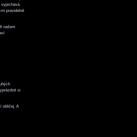
e vyprchává.
 mi pravidelně
při našem
aví.
ouhých
yprázdnit si
 obličej. A