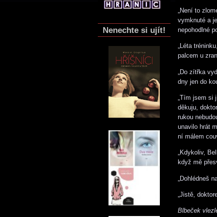
„Není to zlome
vymknuté a je
Nenechte si ujít!
nepohodlné po
„Léta trénink
palcem u zran
„Do zítřka vyd
dny jen do ko
„Tím jsem si j
děkuju, dokto
rukou nebudou
unavilo hrát 
ní málem cou
„Kdykoliv, Bel
když mě přesv
„Dohlédneš na
„Jistě, doktor
Blbeček vlez