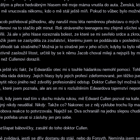
ptělým a přece hedvábným hlasem mě moje máma vnutila do auta. Ženská, kt
, mě vnucovala někomu, kdo o mě stál ještě míň. Pokud to vůbec bylo možné
Jacob potřeboval půlhodinu, aby narušil mou léta neměnnou představu o mých 
lenovi na to stačilo pět minut. Roli otráveného teenagera mu zřejmě všichni v
ili. Já ale v jeho hlase rozeznala bolest, ze které se mi sevřelo srdce a zkrou
ik jsem se zastyděla za zoufalství, kterému jsem se poddávala v poslední
řihodit tak strašného? Možná je to strašné jen v jeho očích; kdyby tu bylo ně
ktivně
zasloužil lítost, určitě by se k němu Jacob choval mileji a nejspíš by m
 než Cullenovi dorazili.
a ještě víc fakt, že Edwardův otec mi s touhle hádankou nemohl pomoci. Tohl
ěla ráda doktory. Jejich hlasy byly jejich profesí zdeformované, jen těžko js
ytit něco jiného než zdvořilý profesionální odstup. Doktor Cullen byl možná l
h, které jsem poznala, ale ani on mi s rozluštěním Edwardova tajemství nepo
íli, kdy jsem nad tím v duchu mávla rukou, mě Edward Cullen pozval na kafe.
ejný nikdy neudělal.
Nikdy
. Takže co? Nakonec se z něj vyklube trochu líp m
obova reakce to potvrzovala. Naježil se. Dva ochranáři na jednu slepou chudi
 Je potřeba urvat si zásluhy jen pro sebe.
rozšlapat bábovičky, zasáhl do toho doktor Cullen.
ě zvědavá, jestli se dřív dostanu do stájí, nebo do Forsyth. Nemínila jsem se 