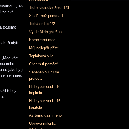
 svorkou. „Jen
Tichý vidiecky život 1/3
l ze své
Sladší než pomsta 1
Tichá srdce 1/2
la zkusmo
Vyjde Midnight Sun!
Kompletná moc
ak tři čtyři
Můj nejlepší přítel
Tepláková víla
hl. „Moc vám
ohou nebo
Chcem ti pomôcť
nou jako by ji
Sebenaplňující se
 že jsem před
proroctví
Hide your soul - 16.
užil tehdy,
kapitola
já.
Hide your soul - 15.
kapitola
Až tomu dáš jméno
m.
Upírova milenka -