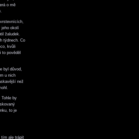
erá o mě
.
vrstevnících,
 jeho okolí
til žaludek.
ch týdnech. Co
co, kvůli
i to pověděl
e byl důvod,
em u nich
askavější než
mohl.
 Tohle by
askovaný
nku, to je
tím ale trápit