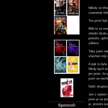
Někdy ve třin
znamenat oškli
Tou první byli
Měli to se mn
střední škole
protože, upří
zábavu
.
Taky jsem nar
všechen můj v
A pak tu byl
Nikdy bych to
jen proto, že
jsem se necht
Další skupinu 
Jen v našem d
jsem je ne pr
je, protože j
Sponzoři