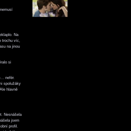
á nemusí
eklaplo. Na
 trochu víc,
asu na jinou
ralo si
o… nefér.
ými spolužáky
Ale hlavně
et. Nesnášela
nášela jsem
bní profil.