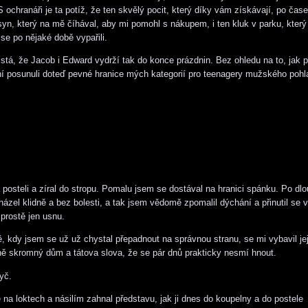
S ochranáři je ta potíž, že ten skvělý pocit, který díky vám získávají, po čas
n, který na mě číhával, aby mi pomohl s nákupem, i ten kluk v parku, který
, se po nějaké době vypařili.
jistá, že Jacob i Edward vydrží tak do konce prázdnin. Bez ohledu na to, jak 
í posunuli doteď pevné hranice mých kategorií pro teenagery mužského pohl
 posteli a zíral do stropu. Pomalu jsem se dostával na hranici spánku. Po dl
házel klidně a bez bolesti, a tak jsem vědomě zpomalil dýchání a přinutil se v
prostě jen usnu.
, kdy jsem se už už chystal přepadnout na správnou stranu, se mi vybavil její
ně skromný dům a tátova slova, že se pár dnů prakticky nesmí hnout.
yč.
 na loktech a násilím zahnal představu, jak ji dnes do koupelny a do postele