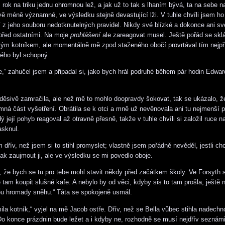
 rok na triku jednu ohromnou lež, a jak už to tak s lhaním bývá, ta na sebe n
ivě méně významné, ve výsledku stejně devastující lži. V tuhle chvíli jsem ho 
ší z jeho souboru nedotknutelných pravidel. Nikdy své blízké a dokonce ani s
před ostatními. Na moje
prohlášení
ale zareagovat musel. Ještě pořád se skl
lým kotníkem, ale momentálně mě zpod staženého obočí provrtával tím nejpř
ého byl schopný.
“ zahučel jsem a připadal si, jako bych hrál podruhé během pár hodin Edwar
 děsivě zamračila, ale než mě to mohlo doopravdy šokovat, tak se ukázalo, ž
mná část vyšetření. Obrátila se k otci a mně už nevěnovala ani tu nejmenší 
 její pohyb reagoval až otravně přesně, takže v tuhle chvíli si založil ruce na
asknul.
 dřív, než jsem si to stihl promyslet; vlastně jsem pořádně nevěděl, jestli ch
jak zaujmout ji, ale ve výsledku se mi povedlo oboje.
i, že bych se tu pro tebe mohl stavit někdy před začátkem školy. Ve Forsyth s
e tam koupit slušné kafe. A nebylo by od věci, kdyby sis to tam prošla, ještě
ou hromady sněhu.“ Táta se spokojeně usmál.
mila kotník,“ vyjel na mě Jacob ostře. Dřív, než se Bella vůbec stihla nadechn
Do konce prázdnin bude ležet a i kdyby ne, rozhodně se musí nejdřív seznámi