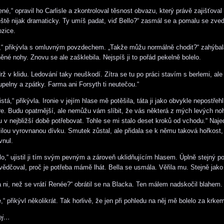
né,“ opravil ho Carlisle a zkontroloval těsnost obvazu, který právě zajišťoval
ště nijak dramaticky. Ty umíš padat, viď Bello?“ zasmál se a pomalu se zved
zice.
u,“ přikývla s omluvným povzdechem. „Takže můžu normálně chodit?“ zahýba
ěné nohy. Znovu se ale zašklebila. Nejspíš ji to pořád pekelně bolelo.
rž v klidu. Ledování taky neuškodí. Zítra se tu po práci stavím s berlemi, ale t
upelny a zpátky. Farma ani Forsyth ti neutečou.“
istá,“ přikývla. Ironie v jejím hlase mě potěšila, táta ji jako obvykle nepostře
re. Budu opatrnější, ale nemůžu vám slíbit, že vás některá z mých levých n
 v nejbližší době potřebovat. Tohle se mi stalo deset kroků od vchodu.“ Najed
milou vyrovnanou dívku. Smutek zůstal, ale přidala se k němu taková hořkost,
vnul.
lo,“ ujistil ji tím svým pevným a zároveň uklidňujícím hlasem. Úplně stejný po
ědčoval, proč je potřeba mámě lhát. Bella se usmála. Věřila mu. Stejně jako 
 ni, než se vrátí Renée?“ obrátil se na Blacka. Ten málem nadskočil blahem.
e,“ přikývl několikrát. Tak horlivě, že jen při pohledu na něj mě bolelo za krke
lej…