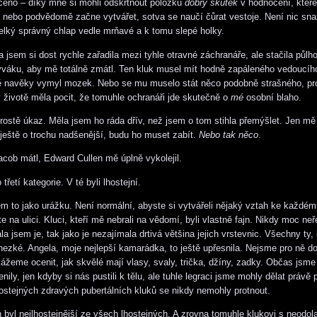
eno – díky mně si mohli odškrtnout položku
dobrý skutek
v hodnocení, které
nebo podvědomě začne vytvářet, sotva se naučí čůrat vestoje. Není nic sna
 velký správný chlap vedle mrňavé a k tomu slepé holky.
 jsem si dost rychle zařadila mezi tyhle otravné záchranáře, ale stačila půlh
váku, aby mě totálně zmátl. Ten kluk musel mít hodně zapáleného vedoucíh
ě navěky vymyl mozek. Nebo se mu muselo stát něco podobně strašného, pr
 životě měla pocit, že tomuhle ochranáři jde skutečně o
mé
osobní blaho.
prostě úkaz. Měla jsem ho ráda dřív, než jsem o tom stihla přemýšlet. Jen mě 
e ještě o trochu nadšenější, budu ho muset zabít.
Nebo tak něco
.
acob mátl, Edward Cullen mě úplně vykolejil.
 třetí kategorie. V té byli lhostejní.
m to jako urážku. Není normální, abyste si vytvářeli nějaký vztah ke každém
e na ulici. Kluci, kteří mě nebrali na vědomí, byli vlastně fajn. Nikdy moc neř
la jsem je, tak jako je nezajímala drtivá většina jejich vrstevnic. Všechny ty, 
hezké. Angela, moje nejlepší kamarádka, to ještě upřesnila. Nejsme pro ně do
ážeme ocenit, jak skvělé mají vlasy, svaly, trička, džíny, zadky. Občas jsme
ily, jen kdyby si nás pustili k tělu, ale tuhle legraci jsme mohly dělat právě 
hostejných zdravých pubertálních kluků se nikdy nemohly protnout.
 byl nejlhostejnější ze všech lhostejných. A zrovna tomuhle klukovi s neodol