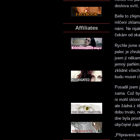
doslova svítí
Belle to zřej
mlčení zklama
Affiliates
námi. Ne nija
čekám od okam
Rychle jsme s
palec je zhru
jsem jí někam
jemný parfém.
zklidnit všech
budu muset ch
Posadil jsem 
sama. Což by
ni mohl skloni
ale žádná z t
dobu trvalo, 
dne byla pros
obyčejné
zapí
„Připravená n