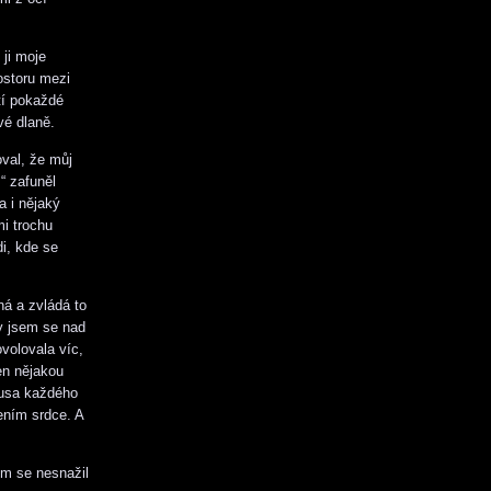
 ji moje
ostoru mezi
tí pokaždé
vé dlaně.
oval, že můj
“ zafuněl
a i nějaký
mi trochu
di, kde se
ná a zvládá to
y jsem se nad
ovolovala víc,
en nějakou
pusa každého
ením srdce. A
em se nesnažil