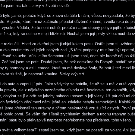
, že jsem nic tak…
sexy
v životě neviděl.
mě bylo jasné, protože když se znovu obrátila k nám, vůbec nevypadala, že by
lo. V gestu, které mi už začínalo připadat důvěrně známé, zvedla ruku do pr
k vysoko. Věděla, že to není nutné, protože na ten drobný pohyb jejího zápěs
žiku, kdy se ocitne v mojí blízkosti. Nechal jsem její prsty vklouznout do s
e rozloučili. Hned za dveřmi jsem ji objal kolem pasu. Ostře jsem si uvědom
ba dva centimetry od jejích nahých zad. „S těmi podpatky musíme být opatrní,
 těsně za ucho. Vůni jejího šampónu už jsem znal, dnes ale kromě něj použil
 Začínal jsem se potit. Doufal jsem, že než dorazíme do Forsyth, podaří se 
ny ty hormony a asi i emoce, které na mě doslova řvaly, že brát ji teď mezi li
ovat slušně, je naprostá kravina.
Krávy odpustí.
ji do auta a zapnul jí pás. Jako vždycky se bránila, že už se u mě v autě vyz
la pravda, ale z nějakého neznámého důvodu mě fascinoval ten okamžik, kd
t, dotýkat se jí a otřít se jakoby náhodou nosem o její vlasy. Už pár dnů mi d
ěch fyzických
věcí
mezi námi ještě ani zdaleka nebyla samozřejmá. Každý d
než jsme překonali ten otravný a přitom neskutečně vzrušující ostych. První 
tě pořád první. Se vším tím šíleně zrychleným dechem a trochu trapným buš
nání pásu bylo překvapivě naprosto nepřekonatelnou předehrou toho všeho.
a světla velkoměsta?“ zeptal jsem se, když jsem se posadil za volant. Ani js