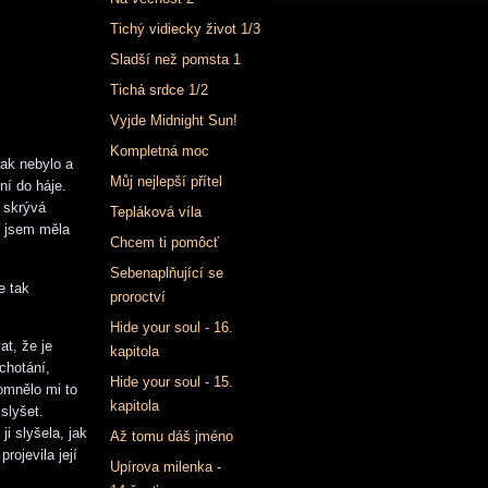
Tichý vidiecky život 1/3
Sladší než pomsta 1
Tichá srdce 1/2
Vyjde Midnight Sun!
Kompletná moc
tak nebylo a
Můj nejlepší přítel
ní do háje.
 skrývá
Tepláková víla
ž jsem měla
Chcem ti pomôcť
Sebenaplňující se
e tak
proroctví
Hide your soul - 16.
t, že je
kapitola
chotání,
Hide your soul - 15.
pomnělo mi to
kapitola
slyšet.
ji slyšela, jak
Až tomu dáš jméno
rojevila její
Upírova milenka -