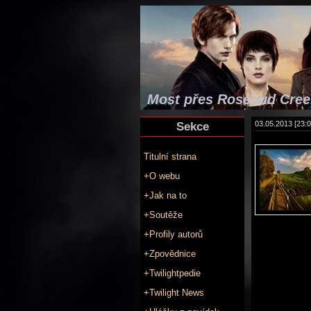
Most přes Rosebud Creek
Sekce
03.05.2013 [23:0
Titulní strana
+O webu
+Jak na to
+Soutěže
+Profily autorů
+Zpovědnice
+Twilightpedie
+Twilight News