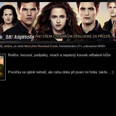
_18. kapitola
0],
ambra
, ze série
Most přes Rosebud Creek
, komentováno 27×, zobrazeno 5640×
Rodiče, hezouni, podpatky, strach a nepatrný kousek odhalené kůže
Písnička se úplně nehodí, ale celou dobu při psaní mi hrála, takže... :)