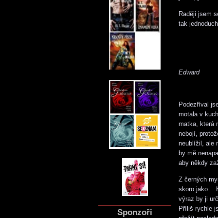
Raději jsem s
tak jednoduch
Edward
Podezříval js
motala v kuch
matka, která 
nebojí, proto
neublížil, ale
by mě nenapad
aby někdy zaži
Z černých myš
skoro jako… K
výraz by ji ur
Příliš rychle
Sponzoři