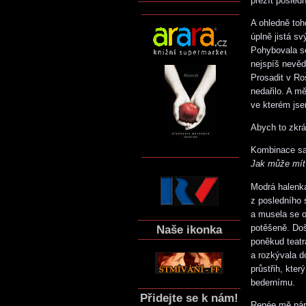
přežít posledn
A ohledně to
úplně jistá s
Pohybovala se
nejspíš nevěd
Prosadit v R
nedařilo. A m
ve kterém jse
Abych to zkrát
Kombinace sa
Jak může mít
Modrá halenk
z posledního
a musela se o
potěšeně. Doš
Naše ikonka
poněkud teatr
a rozkývala d
průstřih, kter
bedernímu.
Přidejte se k nám!
Renée mě pára