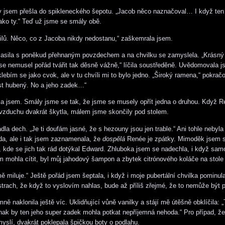
y jsem přešla do spikleneckého šepotu. „Jacob něco naznačoval… I když ten
ako ty.“ Teď už jsme se smály obě.
ailů. Něco, co z Jacoba nikdy nedostanu,“ zaškemrala jsem.
hlasila s poněkud přehnaným povzdechem a na chvilku se zamyslela. „Krásný 
 se nemusel pořád tvářit tak děsně vážně,“ líčila soustředěně. Uvědomovala j
klebím se jako cvok, ale v tu chvíli mi to bylo jedno. „Široký ramena,“ pokračo
st hubený. No a jeho zadek…“
la jsem. Smály jsme se tak, že jsme se musely opřít jedna o druhou. Když 
vzduchu dvakrát škytla, málem jsme skončily pod stolem.
la dech. „Je ti doufám jasné, že s hezouny jsou jen trable.“ Ani tohle nebyla
da, ale i tak jsem zaznamenala, že
dospělá
Renée je zpátky. Mimoděk jsem s
, kde se jich tak rád dotýkal Edward. Zhluboka jsem se nadechla, i když sa
em mohla cítit, byl můj jahodový šampon a zbytek citrónového koláče na stol
ě miluje.“ Ještě pořád jsem šeptala, i když i moje pubertální chvilka pominul
strach, že když to vyslovím nahlas, bude až příliš zřejmé, že to nemůže být 
ně naklonila ještě víc. Uklidňující vůně vanilky a stájí mě útěšně obklíčila:
Jinak by ten jeho super zadek mohla potkat nepříjemná nehoda.“ Pro případ, ž
 myslí, dvakrát poklepala špičkou boty o podlahu.