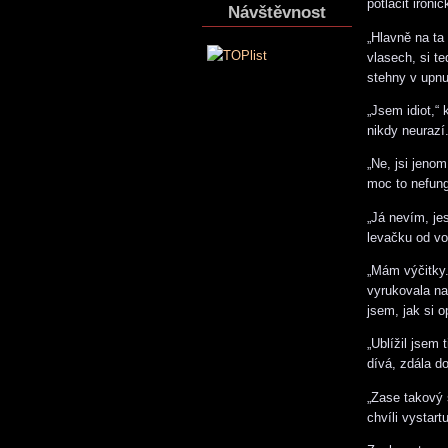
potlačit ironi
Návštěvnost
„Hlavně na ta
vlasech, si te
stehny v upnut
„Jsem idiot,“
nikdy neurazí
„Ne, jsi jenom
moc to nefung
„Já nevím, jes
levačku od vol
„Mám výčitky.
vyrukovala na
jsem, jak si o
„Ublížil jsem
dívá, zdála d
„Zase takový s
chvíli vystart