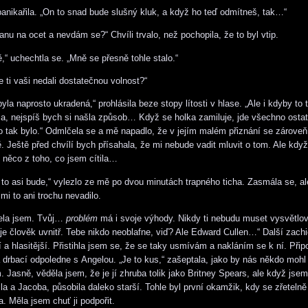
zpanikařila. „On to snad bude slušný kluk, a když ho teď odmítneš, tak…“
nu na ocet a nevdám se?“ Chvíli trvalo, než pochopila, že to byl vtip.
,“ uchechtla se. „Mně se přesně tohle stalo.“
e ti vaši nedali dostatečnou volnost?“
la naprosto ukradená,“ prohlásila beze stopy lítosti v hlase. „Ale i kdyby to 
a, nejspíš bych si našla způsob… Když se holka zamiluje, jde všechno ostat
 tak bylo.“ Odmlčela se a mě napadlo, že v jejím malém přiznání se zároveň
. Ještě před chvílí bych přísahala, že mi nebude vadit mluvit o tom. Ale kdy
 něco z toho, co jsem cítila…
k to asi bude,“ vylezlo ze mě po dvou minutách trapného ticha. Zasmála se, al
mi to ani trochu nevadilo.
lela jsem. Tvůj…
problém
má i svoje výhody. Nikdy ti nebudu muset vysvětlova
ý je člověk uvnitř. Tebe nikdo neoblafne, viď? Ale Edward Cullen…“ Další zachi
í a hlasitější. Přistihla jsem se, že se taky usmívám a nakláním se k ní. Při
drbací odpoledne s Angelou. „Je to kus,“ zašeptala, jako by nás někdo mohl 
 Jasně, věděla jsem, že je jí zhruba tolik jako Britney Spears, ale když jsem 
la a Jacoba, působila daleko starší. Tohle byl první okamžik, kdy se zřetelně p
. Měla jsem chuť ji podpořit.