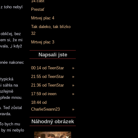
14.časť
 z toho nebyl
Prestať
Mrtvej plac 4
Tak daleko, tak blízko
32
obličej, bez
sem si, že mi
Mrtvej plac 3
vala, „i když
Napsali jste
Renée nakonec
00:14 od TeenStar
»
21:55 od TeenStar
»
 typická
i sáhla na
21:36 od TeenStar
»
mozřejmě
17:59 od ireen
»
e přede mnou.
18:44 od
a. Teď zůstal
CharlieSwann23
»
pravda.
Náhodný obrázek
 „To bych mu
e by mi nebylo