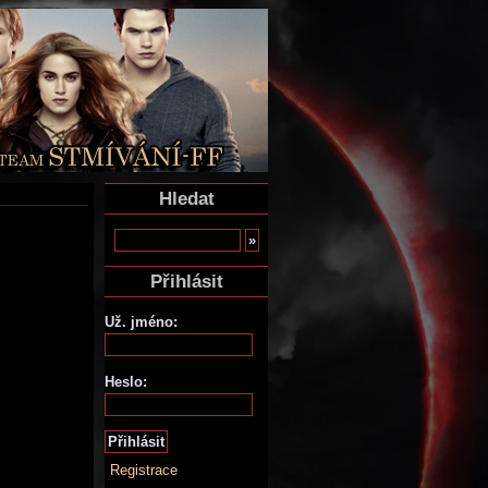
Hledat
Přihlásit
Už. jméno:
Heslo:
Registrace