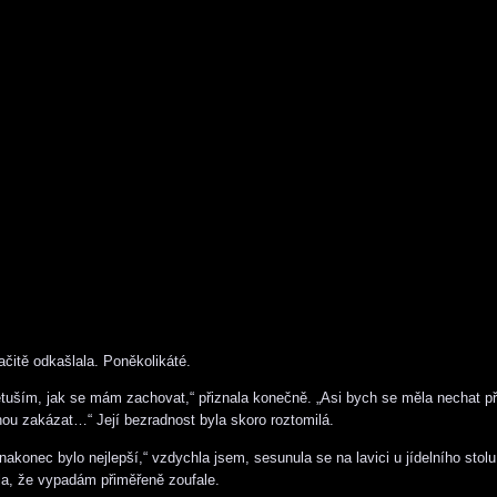
čitě odkašlala. Poněkolikáté.
etuším, jak se mám zachovat,“ přiznala konečně. „Asi bych se měla nechat p
vnou zakázat…“ Její bezradnost byla skoro roztomilá.
akonec bylo nejlepší,“ vzdychla jsem, sesunula se na lavici u jídelního stolu
la, že vypadám přiměřeně zoufale.