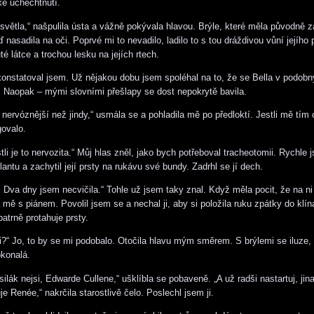
cké uchechtnutí.
 světla,“ našpulila ústa a vážně pokývala hlavou. Brýle, které měla původně 
ď nasadila na oči. Poprvé mi to nevadilo, ladilo to s tou dráždivou vůní jejího
é látce a trochou lesku na jejích rtech.
 konstatoval jsem. Už nějakou dobu jsem spoléhal na to, že se Bella v podobn
. Naopak – mými slovními přešlapy se dost nepokrytě bavila.
 nervóznější než jindy,“ usmála se a pohladila mě po předloktí. Jestli mě tím c
ovalo.
tli je to nervozita.“ Můj hlas zněl, jako bych potřeboval tracheotomii. Rychle 
antu a zachytil její prsty na rukávu své bundy. Zadrhl se jí dech.
 Dva dny jsem necvičila.“ Tohle už jsem taky znal. Když měla pocit, že na ni
 mě s piánem. Povolil jsem se a nechal ji, aby si položila ruku zpátky do klín
patrně protahuje prsty.
 ti?“ Jo, to by se mi podobalo. Otočila hlavu mým směrem. S brýlemi se iluze
okonalá.
ilák nejsi, Edwarde Cullene,“ ušklíbla se pobaveně. „A už radši nastartuj, jin
uje Renée,“ nakrčila starostlivě čelo. Poslechl jsem ji.