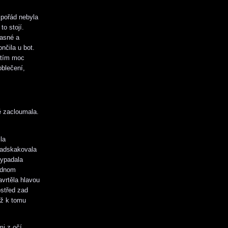
ě pořád nebyla
to stojí.
časné a
nčila u bot.
atím moc
oblečení,
 zacloumala.
la
nadskakovala
vypadala
jednom
avrtěla hlavou
ostřed zad
 až k tomu
mi z očí