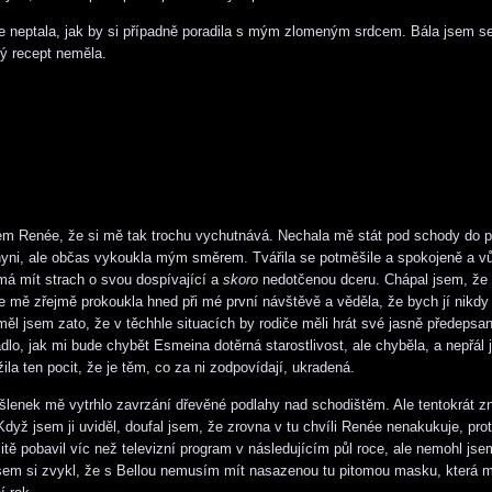
e neptala, jak by si případně poradila s mým zlomeným srdcem. Bála jsem se
ý recept neměla.
em Renée, že si mě tak trochu vychutnává. Nechala mě stát pod schody do 
yni, ale občas vykoukla mým směrem. Tvářila se potměšile a spokojeně a v
má mít strach o svou dospívající a
skoro
nedotčenou dceru. Chápal jsem, že 
že mě zřejmě prokoukla hned při mé první návštěvě a věděla, že bych jí nikdy 
 měl jsem zato, že v těchhle situacích by rodiče měli hrát své jasně předepsan
lo, jak mi bude chybět Esmeina dotěrná starostlivost, ale chyběla, a nepřál 
la ten pocit, že je těm, co za ni zodpovídají, ukradená.
lenek mě vytrhlo zavrzání dřevěné podlahy nad schodištěm. Ale tentokrát zně
dyž jsem ji uviděl, doufal jsem, že zrovna v tu chvíli Renée nenakukuje, pro
čitě pobavil víc než televizní program v následujícím půl roce, ale nemohl js
 jsem si zvykl, že s Bellou nemusím mít nasazenou tu pitomou masku, která 