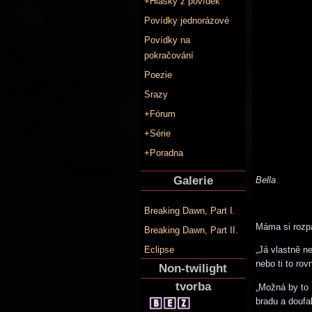
+Hlášky z povídek
Povídky jednorázové
Povídky na
pokračování
Poezie
Srazy
+Fórum
+Série
+Poradna
Galerie
Bella
Breaking Dawn, Part I.
Máma si rozpa
Breaking Dawn, Part II.
„Já vlastně n
Eclipse
nebo ti to ro
Non-twilight
tvorba
„Možná by to n
bradu a doufa