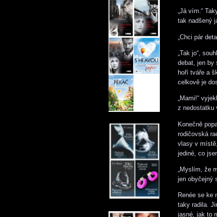
„Já vím.“ Tak
tak nadšený j
„Chci pár det
„Tak jo“, sou
debat, jen by
hoří tváře a š
celkově je do
„Mami!“ vyjek
z nedostatku 
Konečně popad
rodičovská ra
vlasy v místě
jediné, co js
„Myslím, že m
jen obyčejný 
Renée se ke m
taky radila. 
jasné, jak to