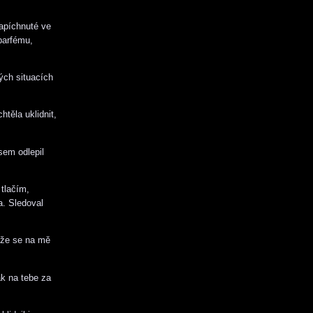
zapíchnuté ve
 parfému,
ých situacích
htěla uklidnit,
jsem odlepil
 tlačím,
a. Sledoval
, že se na mě
ak na tebe za