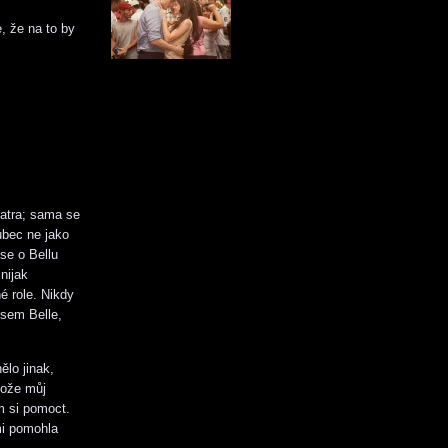
, že na to by
patra; sama se
ůbec ne jako
se o Bellu
nijak
é role. Nikdy
jsem Belle,
lo jinak,
tože můj
em si pomoct.
mi pomohla