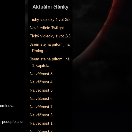
Aktuální články
Tichý vidiecky život 3/3
Nové edície Twilight
Tichý vidiecky život 2/3
Jsem stejná přitom jiná
- Prolog
Jsem stejná přitom jiná
- 1.Kapitola
Na věčnost 8
Na věčnost 4
Na věčnost 5
Na věčnost 6
řemlouvat
Na věčnost 7
Na věčnost 3
, podepřela si
Na věčnost 1
Na věčnost 2