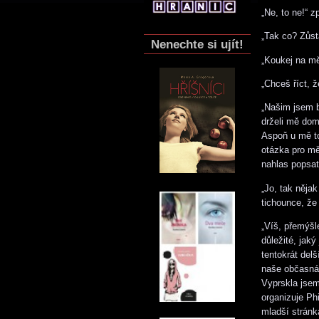
„Ne, to ne!“ 
„Tak co? Zůsta
Nenechte si ujít!
„Koukej na mě
„Chceš říct, ž
„Našim jsem by
drželi mě dom
Aspoň u mě to
otázka pro mě
nahlas popsat
„Jo, tak něja
tichounce, že 
„Víš, přemýš
důležité, jak
tentokrát delš
naše občasná 
Vyprskla jsem.
organizuje Phi
mladší stránka