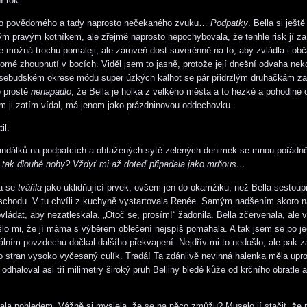
í rok.
ho povědomého a tady naprosto nečekaného zvuku…
Podpatky
. Bella si ješt
vým pravým kotníkem, ale zřejmě naprosto nepochybovala, že tenhle risk jí za 
 možná trochu pomaleji, ale zároveň dost suverénně na to, aby zvládla i ob
omé zhoupnutí v bocích. Viděl jsem to jasně, protože její dnešní odvaha neko
osebudském okrese módu super úzkých kalhot se pár přidrzlým druhačkám z
ě prostě
nenapadlo
, že Bella je holka z velkého města a to hezké a pohodlné 
m ji zatím vídal, má jenom jako prázdninovou oddechovku.
il.
ndálků na podpatcích a obtažených sytě zelených denimek se mnou pořádně
 tak dlouhé nohy? Vždyť mi až doteď připadala jako mrňous…
a se
tvářila
jako uklidňující prvek, ovšem jen do okamžiku, než Bella sestoupi
 schodu. V tu chvíli z kuchyně vystartovala Renée. Samým nadšením skoro 
vládat, aby nezatleskala. „Otoč se, prosím!“ žadonila. Bella zčervenala, ale 
lo mi, že jí máma s výběrem oblečení nejspíš pomáhala. A tak jsem se po 
álním povzdechu dočkal dalšího překvapení. Nejdřív mi to nedošlo, ale pak z
o stran vysoko vyčesaný culík. Tradá! Ta zdánlivě nevinná halenka měla upr
ý odhaloval asi tři milimetry široký pruh Belliny bledé kůže od krčního obratle
la pohledem. Vážně si myslela, že se na něco zmůžu? Muselo jí stačit, že 