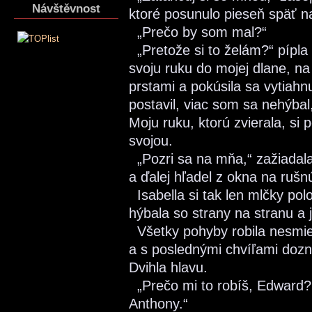
Návštěvnost
ktoré posunulo pieseň späť n
„Prečo by som mal?“
„Pretože si to želám?“ pípla 
svoju ruku do mojej dlane, na 
prstami a pokúsila sa vytiah
postavil, viac som sa nehýbal
Moju ruku, ktorú zvierala, si 
svojou.
„Pozri sa na mňa,“ zažiadala
a ďalej hľadel z okna na rušnú
Isabella si tak len mlčky pol
hýbala so strany na stranu a 
Všetky pohyby robila nesmie
a s poslednými chvíľami dozne
Dvihla hlavu.
„Prečo mi to robíš, Edward?
Anthony.“