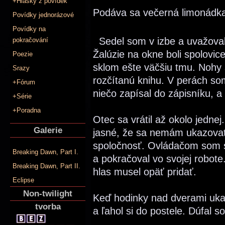
+Hlášky z povídek
Podáva sa večerná limonádk
Povídky jednorázové
Povídky na
Sedel som v izbe a uvažova
pokračování
Žalúzie na okne boli spolovice
Poezie
sklom ešte väčšiu tmu. Nohy so
Srazy
rozčítanú knihu. V perách so
+Fórum
niečo zapísal do zápisníku, a
+Série
+Poradna
Otec sa vrátil až okolo jedne
Galerie
jasné, že sa nemám ukazova
spoločnosť. Ovládačom som stí
Breaking Dawn, Part I.
a pokračoval vo svojej robote
Breaking Dawn, Part II.
hlas musel opäť pridať.
Eclipse
Non-twilight
Keď hodinky nad dverami ukazo
tvorba
a ľahol si do postele. Dúfal 