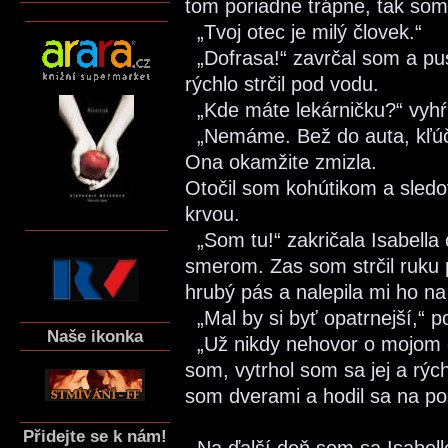
tom poriadne trápne, tak som r
„Tvoj otec je milý človek.“
„Dofrasa!“ zavrčal som a pus
rýchlo strčil pod vodu.
„Kde máte lekárničku?“ vyhŕk
„Nemáme. Bež do auta, kľúč
Ona okamžite zmizla.
Otočil som kohútikom a sledo
krvou.
„Som tu!“ zakričala Isabella
smerom. Zas som strčil ruku 
hrubý pás a nalepila mi ho na
„Mal by si byť opatrnejší,“ p
Naše ikonka
„Už nikdy nehovor o mojom o
som, vytrhol som sa jej a rýc
som dverami a hodil sa na pos
Přidejte se k nám!