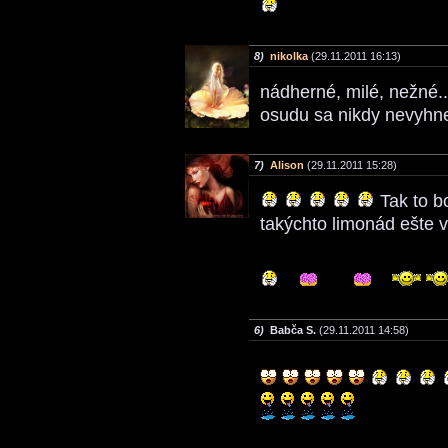
8)
nikolka
(29.11.2011 16:13)
nádherné, milé, nežné.
osudu sa nikdy nevyhne
7)
Alison
(29.11.2011 15:28)
Tak to b
takýchto limonád ešte v
6)
Babča S.
(29.11.2011 14:58)