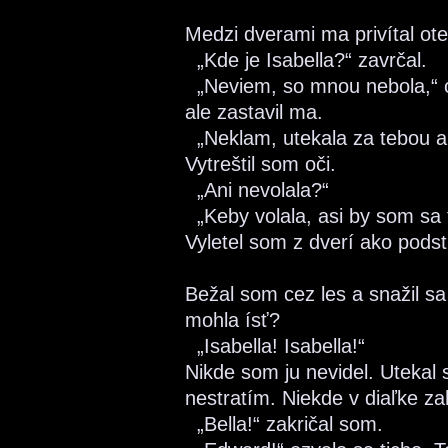
Medzi dverami ma privítal ote
„Kde je Isabella?“ zavrčal.
„Neviem, so mnou nebola,“ o
ale zastavil ma.
„Neklam, utekala za tebou a 
Vytreštil som oči.
„Ani nevolala?“
„Keby volala, asi by som sa 
Vyletel som z dverí ako podstr
Bežal som cez les a snažil s
mohla ísť?
„Isabella! Isabella!“
Nikde som ju nevidel. Utekal
nestratím. Niekde v diaľke z
„Bella!“ zakričal som.