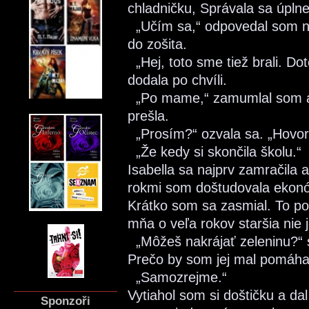
chladničku, Správala sa úpln
„Učím sa,“ odpovedal som n
do zošita.
„Hej, toto sme tiež brali. D
dodala po chvíli.
„Po mame,“ zamumlal som a 
prešla.
„Prosím?“ ozvala sa. „Hovoril
„Že kedy si skončila školu.“
Isabella sa najprv zamračila
rokmi som doštudovala ekonó
Krátko som sa zasmial. To po
mňa o veľa rokov staršia nie j
„Môžeš nakrájať zeleninu?“ s
Prečo by som jej mal pomáh
„Samozrejme.“
Vytiahol som si doštičku a dal
Sponzoři