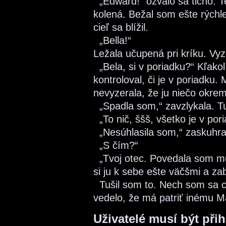
„Edward!“ ozvalo sa ticho. T
kolená. Bežal som ešte rýchle
cieľ sa blížil.
„Bella!“
Ležala učupená pri kríku. Vyz
„Bela, si v poriadku?“ Kľakol
kontroloval, či je v poriadku. 
nevyzerala, že ju niečo okre
„Spadla som,“ zavzlykala. Tu
„To nič, ššš, všetko je v po
„Nesúhlasila som,“ zaskuhra
„S čím?“
„Tvoj otec. Povedala som mu 
si ju k sebe ešte väčšmi a za
Tušil som to. Nech som sa cí
vedelo, že má patriť inému 
Uživatelé musí být při