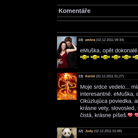
Komentáře
14)
ambra
(02.12.2011 09:34)
eMuška, opět dokonalé
13)
Astrid
(02.12.2011 01:27)
Moje srdce vedelo... ml
interesantné. eMuška, d
Okúzlujúca poviedka, a
krásne vety, slovosled, 
čistá, krásne píšeš.
12)
Judy
(02.12.2011 01:08)