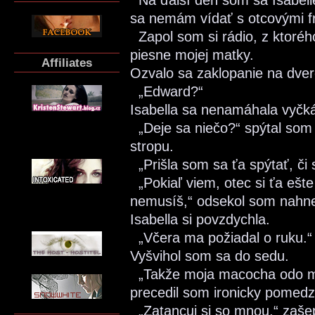
Na ďalší deň som sa Isabell
sa nemám vídať s otcovými fr
Zapol som si rádio, z ktoréh
piesne mojej matky.
Affiliates
Ozvalo sa zaklopanie na dver
„Edward?“
Isabella sa nenamáhala vyčká
„Deje sa niečo?“ spýtal som 
stropu.
„Prišla som sa ťa spýtať, či 
„Pokiaľ viem, otec si ťa ešte
nemusíš,“ odsekol som nahn
Isabella si povzdychla.
„Včera ma požiadal o ruku.“
Vyšvihol som sa do sedu.
„Takže moja macocha odo mň
precedil som ironicky pomedz
„Zatancuj si so mnou,“ zašepka