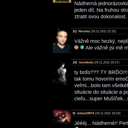
Nádherná jednorázovka
jeden díl. Na fruhou st
ztratit svou dokonalost
11)
Nosska
(29.11.2011 22:32)
Vážně moc hezký, nejdř
Ale vážně jsi mě m
10)
monikola
(29.11.2011 20:17)
ty brďo??? TY BRĎO!!!
tak tomu hovorím emočn
veľmi...bolo tam všetké
situácie do situácie a 
cieľu...super Mušíček..
9)
mima19974
(29.11.2011 18:23)
Jéééj... Nádherné!! Per