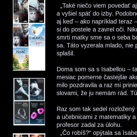
„Také niečo viem povedať aj 
a vyšiel späť do izby. Podobn
aj keď – ako napríklad teraz 
si do postele a zavrel oči. N
smrti matky sme sa o seba b
sa. Táto vyzerala mlado, nie p
splašil.
Doma som sa s Isabellou – tak
mesiac pomerne častejšie ak
milo pozdravila a raz mi prinie
slovami, že ju nemám rád. Tú
Raz som tak sedel rozložený 
a učebnicami z matematiky a 
profesor zadal za úlohu.
„Čo robíš?“ opýtala sa Isabel