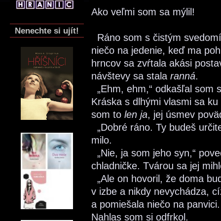
Ako veľmi som sa mýlil!
Nenechte si ujít!
Ráno som s čistým svedomím 
niečo na jedenie, keď ma pohľ
hrncov sa zvŕtala akási posta
návštevy sa stala
ranná
.
„Ehm, ehm,“ odkašľal som si
Kráska s dlhými vlasmi sa ku 
som to
len ja
, jej úsmev poväd
„Dobré ráno. Ty budeš určite
milo.
„Nie, ja som jeho syn,“ pov
chladničke. Tvárou sa jej mih
„Ale on hovoril, že doma bude
v izbe a nikdy nevychádza, cíž
a pomiešala niečo na panvici.
Nahlas som si odfrkol.