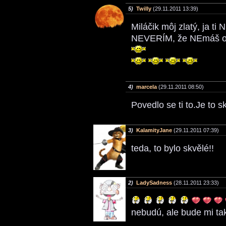
5)
Twilly
(29.11.2011 13:39)
Miláčik môj zlatý, ja 
NEVERÍM, že NEmáš obč
4)
marcela
(29.11.2011 08:50)
Povedlo se ti to.Je to s
3)
KalamityJane
(29.11.2011 07:39)
teda, to bylo skvělé!!
2)
LadySadness
(28.11.2011 23:33)
nebudú, ale bude mi tak