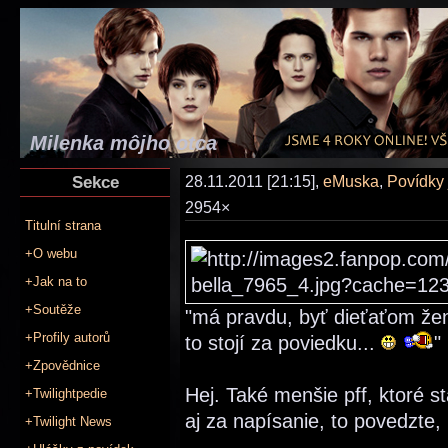
Milenka môjho otca
Sekce
28.11.2011 [21:15],
eMuska
,
Povídky
2954×
Titulní strana
+O webu
+Jak na to
+Soutěže
"má pravdu, byť dieťaťom ženy
+Profily autorů
to stojí za poviedku...
"
+Zpovědnice
Hej. Také menšie pff, ktoré s
+Twilightpedie
aj za napísanie, to povedzte,
+Twilight News