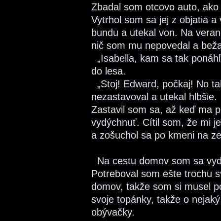
Zbadal som otcovo auto, ako 
Vytrhol som sa jej z objatia 
bundu a utekal von. Na vera
nič som mu nepovedal a beža
„Isabella, kam sa tak ponáh
do lesa.
„Stoj! Edward, počkaj! No tak
nezastavoval a utekal hlbšie.
Zastavil som sa, až keď ma p
vydýchnuť. Cítil som, že mi j
a zošuchol sa po kmeni na z
Na cestu domov som sa vydal
Potreboval som ešte trochu sv
domov, takže som si musel p
svoje topánky, takže o nejaký
obývačky.