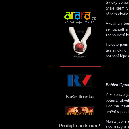
Svíčky se běh
Stále jsem v
během chvíle 
Avšak ani tou
se rozhodl s
zasnoubení by
I přesto jsem 
ten smoking. 
poznání lépe 
Pohled Opra
Z Florencie 
Naše ikonka
potěšit. Skvě
Kdo měl zájem
umění v podob
Mohla jsem s
Přidejte se k nám!
spolužáky a s