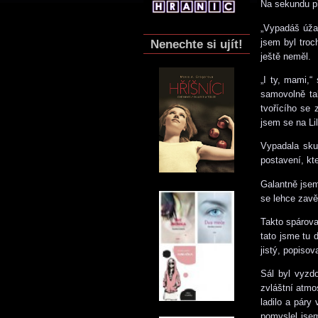
Na sekundu př
„Vypadáš úžas
jsem byl tro
Nenechte si ujít!
ještě neměl.
„I ty, mami,“
samovolně tak
tvořícího se 
jsem se na Li
Vypadala sku
postavení, kte
Galantně jsem 
se lehce zavěs
Takto spárova
tato jsme tu 
jistý, popiso
Sál byl vyzd
zvláštní atmo
ladilo a pár
pomyslel jsem