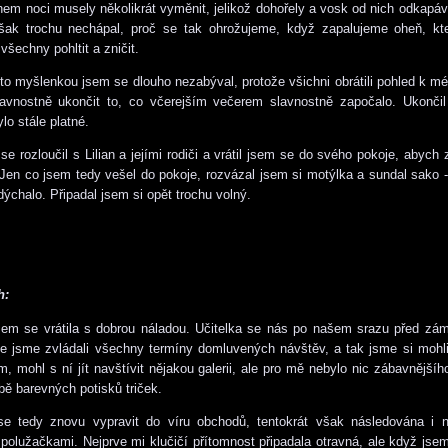
em noci musely několikrát vyměnit, jelikož dohořely a vosk od nich odkapáv
šak trochu nechápal, proč se tak ohrožujeme, když zapalujeme oheň, k
všechny pohltit a zničit.
to myšlenkou jsem se dlouho nezabýval, protože všichni obrátili pohled k mé
lavnostně ukončit to, co včerejším večerem slavnostně započalo. Ukončil
lo stále platné.
se rozloučil s Lilian a jejími rodiči a vrátil jsem se do svého pokoje, abych
Jen co jsem tedy vešel do pokoje, rozvázal jsem si motýlka a sundal sako 
dýchalo. Připadal jsem si opět trochu volný.
h:
jsem se vrátila s dobrou náladou. Učitelka se nás po našem srazu před zá
le jsme zvládali všechny termíny domluvených návštěv, a tak jsme si mohli
, mohl s ní jít navštívit nějakou galerii, ale pro mě nebylo nic zábavnější
ě barevných potisků triček.
e tedy znovu vypravit do víru obchodů, tentokrát však následována i 
polužačkami. Nejprve mi klučičí přítomnost připadala otravná, ale když jse