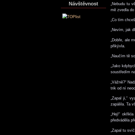
Návštěvnost
„Nebudu tu vě
mě zvedla do
„Co tím chceš
„Nevím, jak d
„Dobře, ale m
přikývla.
„Naučím tě so
„Jako kdybych
soustředím n
„Vážně?“ Nadz
trik od ní ne
„Zapal ji,“ v
zapálila. Ta 
„Hej!“ okřik
předváděla př
„Zapal tu sví