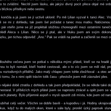
lo to zvláštní. Necítil jsem lásku, ale jakýsi divný pocit přece objal mé sr
 blízkou přítelkyni nebo sestru.
končila a já jsem se jí uctivě uklonil. Po mě Lilian vyzval k tanci Alec. Vrát
ili se mi z dohledu, tak jsem šel požádat o tanec mou matku. Nabízenou 
ár vteřin jsme se již proplétali složitou choreografií mezi ostatními tane
lédl Aleca s Lilian. Něco se jí ptal, ale v hluku jsem ani svým doko
zku, jen tichou odpověď: „Ano.“ Pak se vrátili na parket a začlenili se mezi o
ouhého večera jsem se potkal s několika mými přáteli, kteří se na hradě
šinou to byli nomádi, kteří hodně cestovali, ale o to víc jsem se měl rád, p
ou roztodivných příběhů. Jako malý chlapec jsem tohle zbožňoval - a otec ani
ti tomu, že s nimi opět trávím tolik času - přestože jsem měl zásnubní ples.
po nějaké době ztratila z dohledu a tak jsem předpokládal, že se někde také do
nestaral. V příbězích mých přátel jsem se naprosto ztrácel a opět jsem se 
ch planety. Bylo příjemné aspoň v mysli opustit zdi místa, kde jsem od naro
ubíhal celý večer. Všichni se dobře bavili - a kupodivu i já. Hodiny ukrajoval
 kus, když tu do malých oken, které v sále byly, pronikl úzký paprsek slun