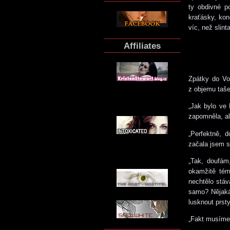
ty obdivné p
kraťásky, ko
víc, než slint
Affiliates
Zpátky do Vol
z objemu taše
„Jak bylo ve 
zapomněla, al
„Perfektně, 
začala jsem s
„Tak, doufám
okamžitě tém
nechtělo stáv
samo? Nějaká 
lusknout prst
„Fakt musíme?