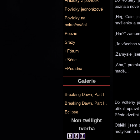
Do Volterry j
+Hlášky z povídek
poznala nové 
Povídky jednorázové
„Hej, Caie, 
Povídky na
myšlenky a udě
pokračování
„Hm?“ zamuml
Poezie
Srazy
„Je všechno v
+Fórum
„Zamyslel jse
+Série
„Aha,“ proml
+Poradna
hradě…
Galerie
Breaking Dawn, Part I.
Do Volterry j
Breaking Dawn, Part II.
utíkali uprav
Eclipse
Přede dveřmi 
Non-twilight
Oblékl jsem 
tvorba
motýlkem a k