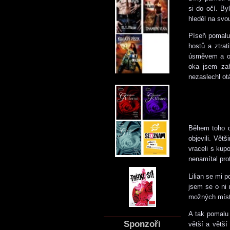
si do očí. By
hleděl na svou
Píseň pomalu 
hostů a ztrat
úsměvem a o p
oka jsem zah
nezaslechl otá
Během toho dl
objevili. Vět
vraceli s kup
nenamítal pro
Lilian se mi 
jsem se o ni 
možných míste
A tak pomalu 
Sponzoři
větší a větší