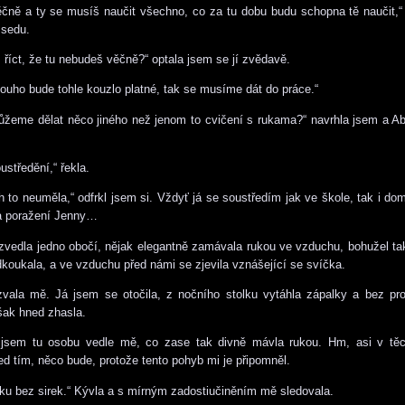
čně a ty se musíš naučit všechno, co za tu dobu budu schopna tě naučit,“
 sedu.
 říct, že tu nebudeš věčně?“ optala jsem se jí zvědavě.
louho bude tohle kouzlo platné, tak se musíme dát do práce.“
ůžeme dělat něco jiného než jenom to cvičení s rukama?“ navrhla jsem a Ab
ustředění,“ řekla.
 to neuměla,“ odfrkl jsem si. Vždyť já se soustředím jak ve škole, tak i dom
a poražení Jenny…
vedla jedno obočí, nějak elegantně zamávala rukou ve vzduchu, bohužel ta
odkoukala, a ve vzduchu před námi se zjevila vznášející se svíčka.
yzvala mě. Já jsem se otočila, z nočního stolku vytáhla zápalky a bez p
však hned zhasla.
la jsem tu osobu vedle mě, co zase tak divně mávla rukou. Hm, asi v těc
ed tím, něco bude, protože tento pohyb mi je připomněl.
čku bez sirek.“ Kývla a s mírným zadostiučiněním mě sledovala.