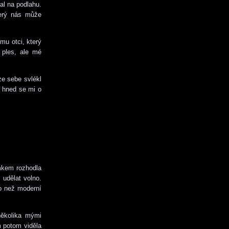
al na podlahu.
terý nás může
mu otci, který
 ples, ale mé
 ze sebe svlékl
- hned se mi o
mkem rozhodla
 udělat volno.
ho než moderní
několika mými
m potom viděla