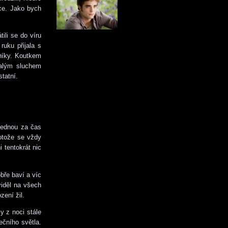
dce. Jako bych
ili se do víru
ruku přijala s
čníky. Koutkem
nalým sluchem
statní.
 jednou za čas
rotože se vždy
 tentokrát nic
bře baví a víc
viděl na všech
zení žil.
y z noci stále
ečního světla.