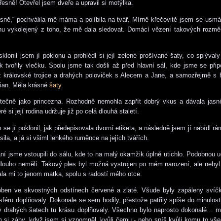
esně! Otevřel jsem dveře a upravil si motýlka.
ně,“ pochválila mě máma a políbila na tvář. Mírně křečovitě jsem se usmá
chu vykolejený z toho, že mě dala sledovat. Domácí vězení takových rozmě
 sklonil jsem jí poklonu a prohlédl si její zelené prošívané šaty, co splýva
 tvořily vlečku. Spolu jsme tak došli až před hlavní sál, kde jsme se připo
z královské trojice a drahých poloviček s Alecem a Jane, a samozřejmě s 
lian. Měla krásné
šaty
.
tečně jako princezna. Rozhodně nemohla zapřít dobrý vkus a dávala jasn
ré si její rodina udržuje již po celá dlouhá staletí.
se jí poklonil, jak předepisovala dvorní etiketa, a následně jsem jí nabídl r
ila, a já si všiml lehkého ruměnce na jejích tvářích.
ní jsme vstoupili do sálu, kde to na malý okamžik úplně utichlo. Podobnou ud
dlouho neměli. Takový ples byl možná vystrojen po mém narození, ale nebyl
vala mi to jenom matka, spolu s radostí mého otce.
oben ve skvostných odstínech červené a zlaté. Všude byly zapáleny svíčky
sféru doplňovaly. Dokonale se sem hodily, přestože patřily spíše do minulost
y v drahých šatech tu krásu doplňovaly. Všechno bylo naprosto dokonalé… 
 si záhy, když jsem si vzpomněl, kvůli čemu - nebo spíš kvůli komu to všec