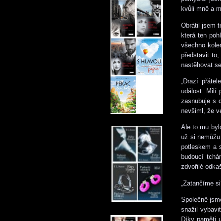
kvůli mně a 
Obrátil jsem 
která ten pohl
všechno kole
představit to
nastěhovat s
„Drazí přátel
událost. Milí
zasnubuje s d
nevšiml, že v
Ale to mu byl
už si nemůžu 
potleskem a 
budoucí tchá
zdvořilé odkaš
„Zatančíme si?
Společně jsme
snažil vybavi
Díky paměti u