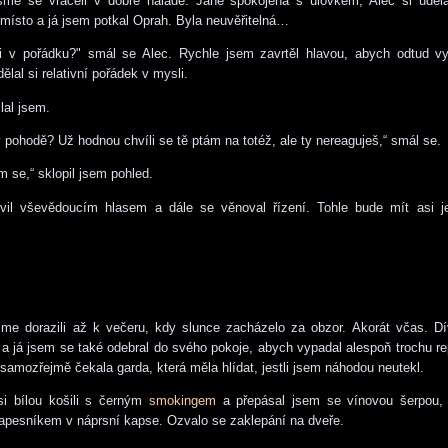
sme se vraceli v dobré náladě. Jane spokojena s úlovkem, Alec si udělal
místo a já jsem potkal Oprah. Byla neuvěřitelná…
jsi v pořádku?" smál se Alec. Rychle jsem zavrtěl hlavou, abych odtud v
lal si relativní pořádek v mysli.
al jsem.
 pohodě? Už hodnou chvíli se tě ptám na totéž, ale ty nereaguješ,“ smál se.
m se,“ sklopil jsem pohled.
uvil vševědoucím hlasem a dále se věnoval řízení. Tohle bude mít asi j
sme dorazili až k večeru, kdy slunce zacházelo za obzor. Akorát včas. D
it a já jsem se také odebral do svého pokoje, abych vypadal alespoň trochu re
samozřejmě čekala garda, která měla hlídat, jestli jsem náhodou neutekl.
si bílou košili s černým
smokingem
a přepásal jsem se vínovou šerpou, k
apesníkem v náprsní kapse. Ozvalo se zaklepání na dveře.