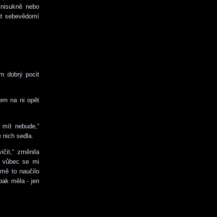
inisukně nebo
ut sebevědomí
em dobrý pocit
sem na ni opět
 mít nebude,“
 nich sedla.
čit,“ změnila
, vůbec se mi
 mě to naučilo
pak měla - jen