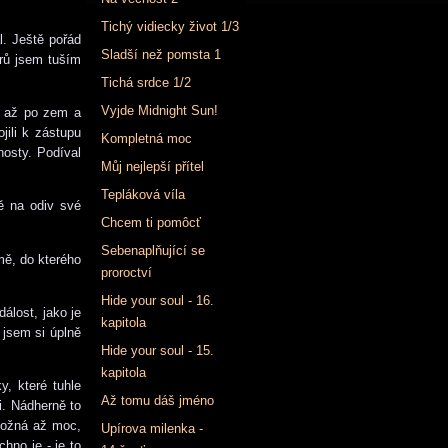
Tichý vidiecky život 1/3
l. Ještě pořád
Sladší než pomsta 1
rů jsem tuším
Tichá srdce 1/2
Vyjde Midnight Sun!
ly až po zem a
jili k zástupu
Kompletná moc
hosty. Podíval
Můj nejlepší přítel
Tepláková víla
ě na odiv své
Chcem ti pomôcť
Sebenaplňující se
ámě, do kterého
proroctví
Hide your soul - 16.
álost, jako je
kapitola
 jsem si úplně
Hide your soul - 15.
kapitola
, které tuhle
Až tomu dáš jméno
i. Nádherně to
možná až moc,
Upírova milenka -
hno je - je to