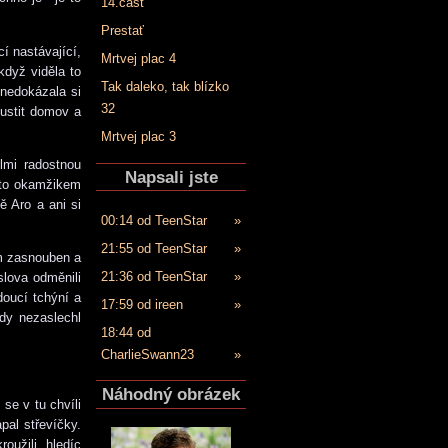
14.časť
Prestať
í nastávající,
Mrtvej plac 4
 když viděla to
Tak daleko, tak blízko
nedokázala si
32
pustit domov a
Mrtvej plac 3
elmi radostnou
Napsali jste
ímto okamžikem
ě Aro a ani si
00:14 od TeenStar
»
21:55 od TeenStar
»
em zasnouben a
21:36 od TeenStar
»
slova odměnili
oucí tchýní a
17:59 od ireen
»
dy nezaslechl
18:44 od
CharlieSwann23
»
Náhodný obrázek
se v tu chvíli
pal střevíčky.
oužili, hledíc