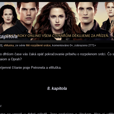
kapitola
0],
eMuska
, ze série
Mé rozpůlené srdce
, komentováno 0×, zobrazeno 2771×
o dlhšom čase vás čaká opäť pokračovanie príbehu o rozpolenom srdci. Čo s
aiom a Oprah?
ríjemné čítanie praje Petronela a eMuška.
8. kapitola
: