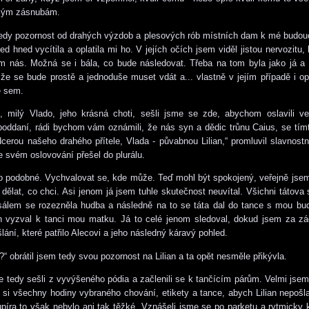
mým zásnubám.
tedy pozornost od drahých výzdob a plesových rób místních dam k mé budouc
ed hned vycítila a oplatila mi ho. V jejích očích jsem viděl jistou nervozitu,
m nás. Možná se i bála, co bude následovat. Třeba na tom byla jako já a 
, že se bude prostě a jednoduše muset vdát a... vlastně v jejím případě i o
e sem.
e, milý Vlado, jeho krásná choti, sešli jsme se zde, abychom oslavili v
 poddaní, rádi bychom vám oznámili, že nás syn a dědic trůnu Caius, se t
cerou našeho drahého přítele, Vlada - půvabnou Lilian,“ promluvil slavnostn
e svém oslovování přešel do plurálu.
o podobné. Vychvalovat se, kde může. Teď mohl být spokojený, veřejně js
dělat, co chci. Asi jenom já jsem tuhle skutečnost neuvítal. Všichni tátova 
sálem se rozezněla hudba a následně na to se táta dal do tance s mou bud
n vyzval k tanci mou matku. Já to celé jenom sledoval, dokud jsem za zá
lání, které patřilo Alecovi a jeho následný káravý pohled.
“ obrátil jsem tedy svou pozornost na Lilian a ta opět nesměle přikývla.
 tedy sešli z vyvýšeného pódia a začlenili se k tančícím párům. Velmi jsem 
t si všechny hodiny vybraného chování, etikety a tance, abych Lilian nepošla
píra to však nebylo ani tak těžké. Vznášeli jsme se po parketu a rytmicky kr