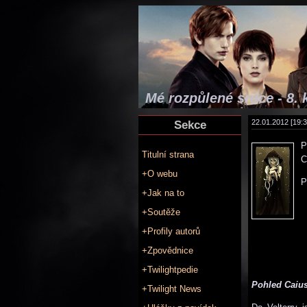
Mé rozpůlené srdce - 8. 
Sekce
22.01.2012 [19:3
P
Titulní strana
C
+O webu
P
+Jak na to
+Soutěže
+Profily autorů
+Zpovědnice
+Twilightpedie
Pohled Caius
+Twilight News