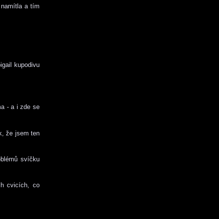
 namítla a tím
igail kupodivu
a - a i zde se
k, že jsem ten
roblémů svíčku
h cvicích, co