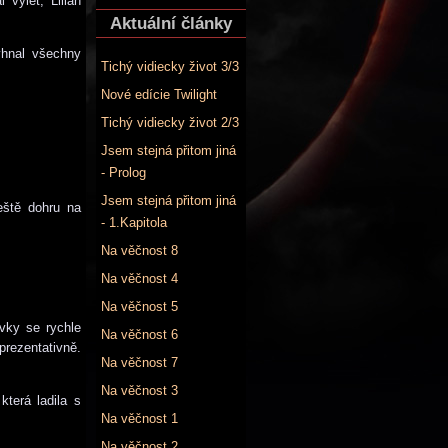
 výlet, Lilian
Aktuální články
yhnal všechny
Tichý vidiecky život 3/3
Nové edície Twilight
Tichý vidiecky život 2/3
Jsem stejná přitom jiná
- Prolog
Jsem stejná přitom jiná
eště dohru na
- 1.Kapitola
Na věčnost 8
Na věčnost 4
Na věčnost 5
ívky se rychle
Na věčnost 6
prezentativně.
Na věčnost 7
Na věčnost 3
terá ladila s
Na věčnost 1
Na věčnost 2