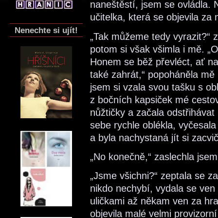
naneštěstí, jsem se ovládla. 
učitelka, která se objevila za
Nenechte si ujít!
„Tak můžeme tedy vyrazit?“ ze
potom si však všimla i mě. „O
Honem se běž převléct, ať n
také zahrát,“ popoháněla mě u
jsem si vzala svou tašku s o
z bočních kapsiček mé cestov
nůžtičky a začala odstřihávat
sebe rychle oblékla, vyčesala
a byla nachystaná jít si zacvič
„No konečně,“ zaslechla jsem
„Jsme všichni?“ zeptala se zas
nikdo nechybí, vydala se ven
uličkami až někam ven za hrad
objevila malé velmi provizorní 