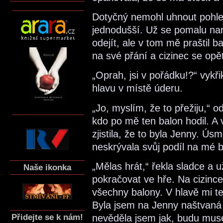
Dotyčný nemohl uhnout pohle
jednodušší. Už se pomalu na
odejít, ale v tom mě praštil ba
na své přání a cizinec se opě
„Oprah, jsi v pořádku!?“ vykři
hlavu v místě úderu.
„Jo, myslím, že to přežiju,“ od
kdo po mě ten balon hodil. A
zjistila, že to byla Jenny. Ú
neskrývala svůj podíl na mé b
„Mělas hrát,“ řekla sladce a
Naše ikonka
pokračovat ve hře. Na cizince
všechny balony. V hlavě mi tep
Byla jsem na Jenny naštvaná a 
Přidejte se k nám!
nevěděla jsem jak, budu mus