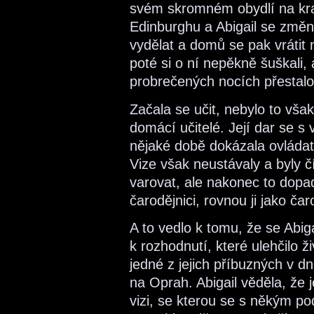
svém skromném obydlí na kraj
Edinburghu a Abigail se změnil
vydělat a domů se pak vrátit n
poté si o ní nepěkně šuškali, a
probrečených nocích přestalo 
Začala se učit, nebylo to však
domácí učitelé. Její dar se s
nějaké době dokázala ovládat 
Vize však neustávaly a byly čí
varovat, ale nakonec to dopadl
čarodějnici, rovnou ji jako čar
A to vedlo k tomu, že se Abigai
k rozhodnutí, které ulehčilo ži
jedné z jejich příbuzných v 
na Oprah. Abigail věděla, že 
vizi, se kterou se s někým pod