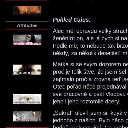
Pohled Caius:
Affiliates
Alec měl opravdu velký strach
ženěním on, ale já bych si na 
Podle mě, to nebude tak brz
někdy, za několik desetiletí m
Matka si se svým dozorem ned
proč je tolik štve, že jsem še
zajímalo proč a zrovna teď js
Otec pořád něco projednával
své pracovně a psal Vladovi. 
jeho i jeho roztomilé dcery.
„Sakra!“ ulevil jsem si, když
jednoho z našich. Bylo něco p
hodně překvapující. Co prob