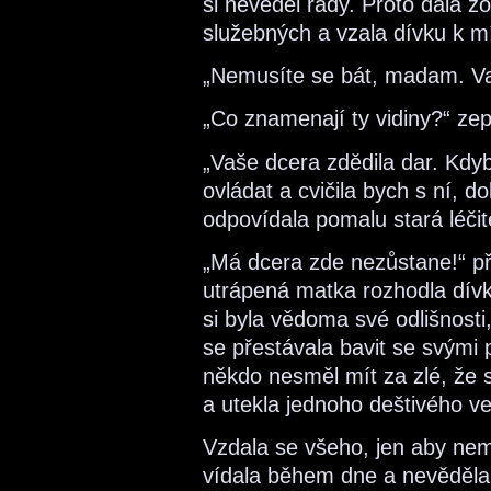
si nevěděl rady. Proto dala z
služebných a vzala dívku k mís
„Nemusíte se bát, madam. Va
„Co znamenají ty vidiny?“ zep
„Vaše dcera zdědila dar. Kdyby
ovládat a cvičila bych s ní, 
odpovídala pomalu stará léčit
„Má dcera zde nezůstane!“ př
utrápená matka rozhodla dívku
si byla vědoma své odlišnosti,
se přestávala bavit se svými p
někdo nesměl mít za zlé, že 
a utekla jednoho deštivého v
Vzdala se všeho, jen aby nemu
vídala během dne a nevěděla ja