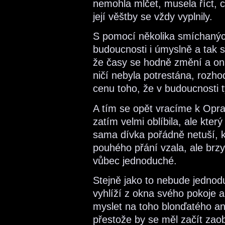
nemohla mlčet, musela říct, co 
její věštby se vždy vyplnily.
S pomocí několika smíchanýc
budoucnosti i úmyslně a tak se
že časy se hodně změní a ona
ničí nebyla potrestána, rozho
cenu toho, že v budoucnosti t
A tím se opět vracíme k Opra
zatím velmi oblíbila, ale kter
sama dívka pořádně netuší, k
pouhého přání vzala, ale brzy
vůbec jednoduché.
Stejně jako to nebude jednod
vyhlíží z okna svého pokoje
myslet na toho blonďatého an
přestože by se měl začít zaob