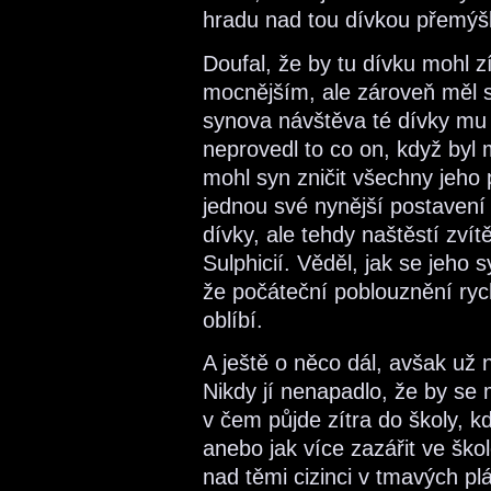
hradu nad tou dívkou přemýšl
Doufal, že by tu dívku mohl zí
mocnějším, ale zároveň měl st
synova návštěva té dívky mu d
neprovedl to co on, když byl
mohl syn zničit všechny jeh
jednou své nynější postavení 
dívky, ale tehdy naštěstí zvít
Sulphicií. Věděl, jak se jeho s
že počáteční poblouznění ry
oblíbí.
A ještě o něco dál, avšak už 
Nikdy jí nenapadlo, že by se
v čem půjde zítra do školy, 
anebo jak více zazářit ve ško
nad těmi cizinci v tmavých pláš