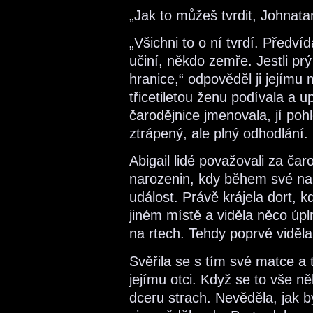
„Jak to můžeš tvrdit, Johnat
„Všichni to o ní tvrdí. Předv
učiní, někdo zemře. Jestli prý
hranice,“ odpověděl ji jejím
třicetiletou ženu podívala a up
čarodějnice jmenovala, jí pohl
ztrápený, ale plný odhodlání.
Abigail lidé považovali za čar
narozenin, kdy během své nar
událost. Právě krájela dort, 
jiném místě a viděla něco úp
na rtech. Tehdy poprvé viděl
Svěřila se s tím své matce a
jejímu otci. Když se to vše n
dceru strach. Nevěděla, jak b