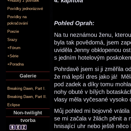
4. kapitola
+Hlášky z povídek
Povídky jednorázové
Povídky na
Pohled Oprah:
pokračování
Poezie
Na tu neznámou ženu, kterou
Srazy
byla tak povědomá, jsem zapo
+Fórum
uviděla Jenny obklopenou ostat
+Série
s jedním hotelovým poskoke
+Poradna
Pohrdavě jsem si ji změřila o
Galerie
že má lepší dres jako já! Měl
pod zadek a díky tomu mohla 
Breaking Dawn, Part I.
nohy obuté v bílých botaskách
Breaking Dawn, Part II.
vlasy měla vyčesané vysoko 
Eclipse
Můj pohled mi bojovně vrátil
Non-twilight
se mi začala v žilách pěnit a m
tvorba
hnisající uhr nebo ještě něco 