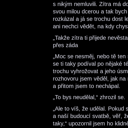
s nikým nemluvili. Zítra má do
svou milou dcerou a tak bych n
rozkázal a já se trochu dost le
ani nechci vědět, na kdy chys
„Takže zítra ti přijede nevěst
přes záda
„Moc se nesměj, nebo tě ten 
se ti taky podíval po nějaké
trochu vyhrožovat a jeho ús
rozhovoru jsem věděl, jak na 
a přitom jsem to nechápal.
„To bys neudělal,“ zhrozil se.
„Ale to víš, že udělal. Pokud
a naší budoucí svatbě, věř, 
taky,“ upozornil jsem ho klidn