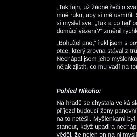
„Tak fajn, už žádné řeči o sv
mně ruku, aby si mě usmířil. 
si myslel své. „Tak a co teď
domácí vězení?“ změnil rychl
„Bohužel ano,“ řekl jsem s p
otce, který zrovna stával z tr
Nechápal jsem jeho myšlenko
nějak zjistit, co mu vadí na 
Pohled Nikoho:
Na hradě se chystala velká sl
příjezd budoucí ženy panovník
na to netěšil. Myšlenkami byl
stanout, když upadl a nechápa
věděl, že nejen on na ni mysl