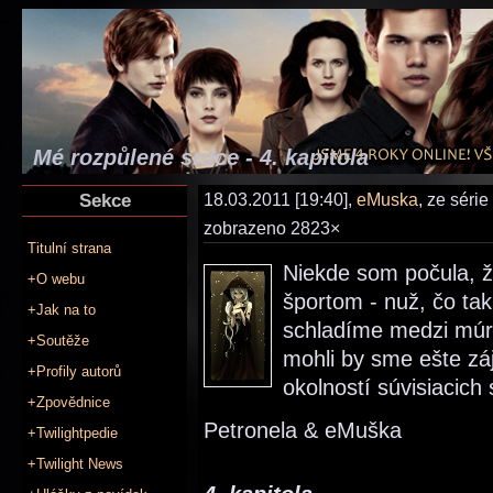
Mé rozpůlené srdce - 4. kapitola
Sekce
18.03.2011 [19:40],
eMuska
, ze série
zobrazeno 2823×
Titulní strana
Niekde som počula, že
+O webu
športom - nuž, čo tak
+Jak na to
schladíme medzi múr
+Soutěže
mohli by sme ešte záj
+Profily autorů
okolností súvisiacich
+Zpovědnice
Petronela & eMuška
+Twilightpedie
+Twilight News