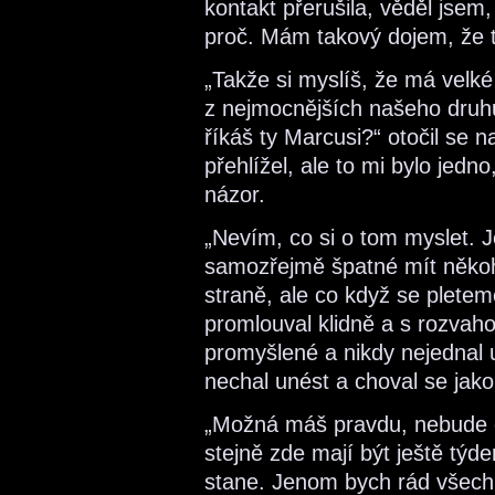
kontakt přerušila, věděl jsem,
proč. Mám takový dojem, že to
„Takže si myslíš, že má velk
z nejmocnějších našeho druhu
říkáš ty Marcusi?“ otočil se 
přehlížel, ale to mi bylo jedn
názor.
„Nevím, co si o tom myslet. J
samozřejmě špatné mít někoho
straně, ale co když se plete
promlouval klidně a s rozvah
promyšlené a nikdy nejednal 
nechal unést a choval se jako
„Možná máš pravdu, nebude o
stejně zde mají být ještě týd
stane. Jenom bych rád všechn