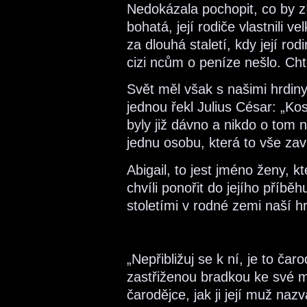
Nedokázala pochopit, co by zís
bohatá, její rodiče vlastnili
za dlouhá staletí, kdy její ro
cizi ncům o peníze nešlo. Chtěj
Svět měl však s našimi hrdin
jednou řekl Julius César: „Ko
byly již dávno a nikdo o tom
jednu osobu, která to vše zavi
Abigail, to jest jméno ženy, k
chvíli ponořit do jejího příběh
stoletími v rodné zemi naší h
„Nepřibližuj se k ní, je to ča
zastřiženou bradkou ke své m
čarodějce, jak ji její muž naz