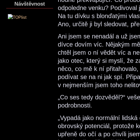
Návštěvnost
odpoledne venku? Podivoval j
Na tu dívku s blonďatými vla
Ano, určitě ji byl sledovat, pře
Ani jsem se nenadál a už jsem
dívce dovím víc. Nějakým m
chtěl jsem o ní vědět víc a n
jako otec, který si myslí, že
něco, co mě k ní přitahovalo,
podívat se na ni jak spí. Přip
v nejmenším jsem toho nelito
„Co ses tedy dozvěděl?“ vešel
podrobnosti.
„Vypadá jako normální lidská 
obrovský potenciál, protože k
upřeně do očí a po chvíli jsem