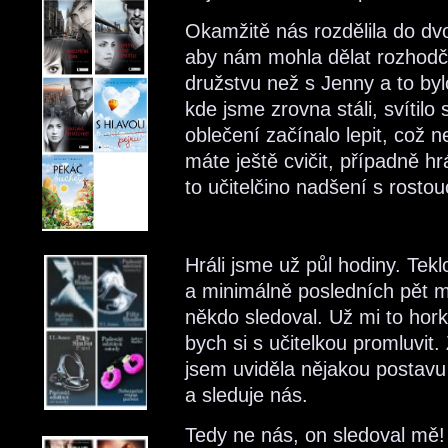
Okamžitě nás rozdělila do dv
aby nám mohla dělat rozhodčí
družstvu než s Jenny a to bylo
kde jsme zrovna stáli, svítil
oblečení začínalo lepit, což 
máte ještě cvičit, případně h
to učitelčino nadšení s rosto
Hráli jsme už půl hodiny. Tek
a minimálně posledních pět m
někdo sledoval. Už mi to hor
bych si s učitelkou promluvit
jsem uviděla nějakou postavu 
a sleduje nás.
Tedy ne nás, on sledoval mě! 