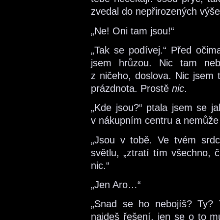
zvedal do nepřirozených výše
„Ne! Oni tam jsou!“
„Tak se podívej.“ Před očima
jsem hrůzou. Nic tam neby
z ničeho, doslova. Nic jsem
prázdnota. Prostě
nic
.
„Kde jsou?“ ptala jsem se ja
v nákupním centru a nemůže ji
„Jsou v tobě. Ve tvém srdc
světlu, „ztratí tím všechno, 
nic.“
„Jen Aro…“
„Snad se ho nebojíš? Ty? 
najdeš řešení, jen se o to m