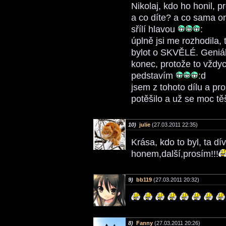
Nikolaj, kdo ho honil, p
a co díte? a co sama 
sřílí hlavou
:
úplně jsi me rozhodila,
bylot o SKVĚLÉ. Geniál
konec, protože to vždyc
pedstavím
:d
jsem z tohoto dílu a p
potěšilo a už se moc t
10)
julie
(27.03.2011 22:35)
Krása, kdo to byl, ta 
honem,další,prosím!!!
9)
bb119
(27.03.2011 20:32)
8)
Fanny
(27.03.2011 20:26)