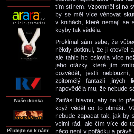
tím stínem. Vzpomněl si na sv
by se měl více věnovat skut
v knihách, které nemají se 
kdyby tak věděla.
Proklínal sám sebe, že vůbec
někdy dotknul, že ji otevřel a
ale tahle ho oslovila více n
jeho otázky, které jím zmít
dozvědět, jestli neblouzní,
zpitomělý fantazií jiných
napověděla mu, že nebude s
Zatřásl hlavou, aby na to pře
Naše ikonka
když věděl co to obnáší. Vž
nebude zapadat tak, jak by s
velmi rád, ale čím více do t
Přidejte se k nám!
něco není v pořádku a právě s