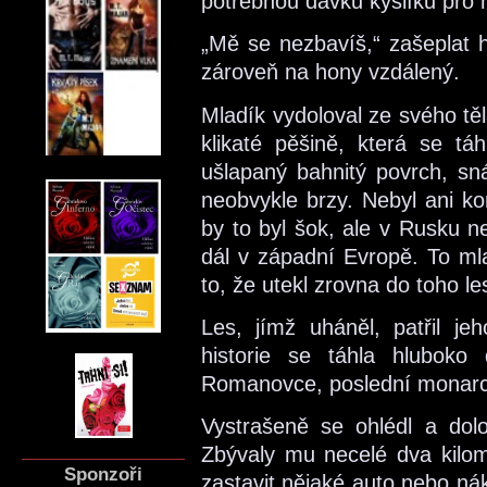
potřebnou dávku kyslíku pro
„Mě se nezbavíš,“ zašeplat h
zároveň na hony vzdálený.
Mladík vydoloval ze svého těl
klikaté pěšině, která se táh
ušlapaný bahnitý povrch, sná
neobvykle brzy. Nebyl ani ko
by to byl šok, ale v Rusku 
dál v západní Evropě. To ml
to, že utekl zrovna do toho le
Les, jímž uháněl, patřil j
historie se táhla hluboko
Romanovce, poslední monarch
Vystrašeně se ohlédl a dolo
Zbývaly mu necelé dva kilome
Sponzoři
zastavit nějaké auto nebo ná