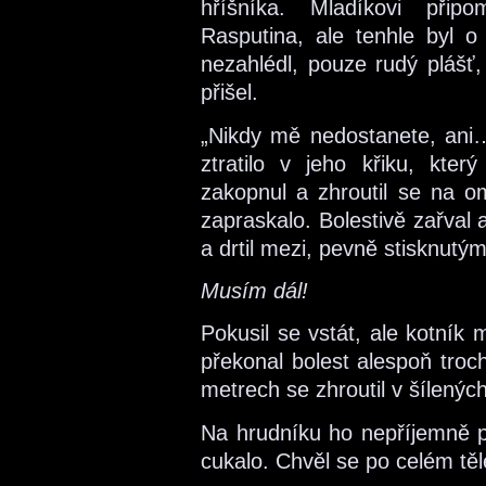
hříšníka. Mladíkovi přip
Rasputina, ale tenhle byl 
nezahlédl, pouze rudý plášť,
přišel.
„Nikdy mě nedostanete, ani…
ztratilo v jeho křiku, kte
zakopnul a zhroutil se na 
zapraskalo. Bolestivě zařval 
a drtil mezi, pevně stisknutými,
Musím dál!
Pokusil se vstát, ale kotník 
překonal bolest alespoň troc
metrech se zhroutil v šílenýc
Na hrudníku ho nepříjemně pá
cukalo. Chvěl se po celém těle 