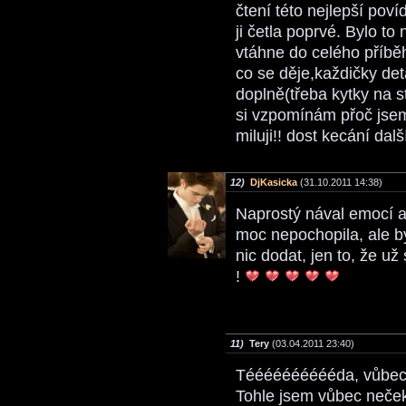
čtení této nejlepší poví
ji četla poprvé. Bylo to
vtáhne do celého příběh
co se děje,každičky det
doplně(třeba kytky na st
si vzpomínám přoč jsem
miluji!! dost kecání dal
12)
DjKasicka
(31.10.2011 14:38)
Naprostý nával emocí a
moc nepochopila, ale b
nic dodat, jen to, že už 
!
11)
Tery
(03.04.2011 23:40)
Tééééééééééda, vůbec n
Tohle jsem vůbec neče