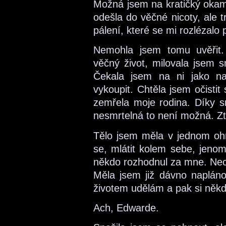
Možná jsem na kratičký okam
odešla do věčné nicoty, ale 
pálení, které se mi rozlézalo 
Nemohla jsem tomu uvěřit.
věčný život, milovala jsem s
Čekala jsem na ni jako na
vykoupit. Chtěla jsem očistit 
zemřela moje rodina. Díky sm
nesmrtelná to není možná. Ztr
Tělo jsem měla v jednom ohni
se, mlátit kolem sebe, jenom
někdo rozhodnul za mne. Nec
Měla jsem již dávno naplá
životem udělám a pak si někdo
Ach, Edwarde.