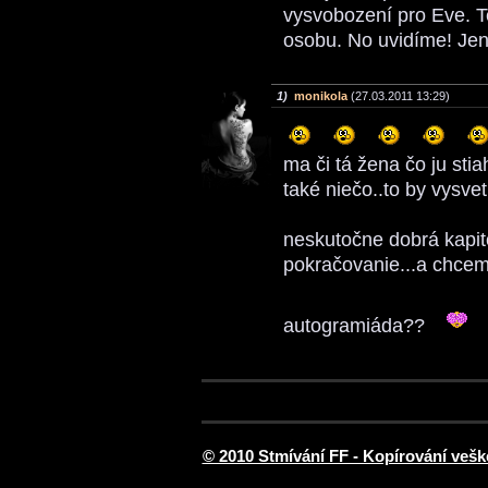
vysvobození pro Eve. Te
osobu. No uvidíme! Jen
1)
monikola
(27.03.2011 13:29)
ma či tá žena čo ju stia
také niečo..to by vysve
neskutočne dobrá kapitol
pokračovanie...a chcem
autogramiáda??
© 2010 Stmívání FF - Kopírování vešk