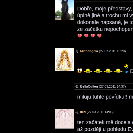
Dobře, moje představy, 
úplně jiné a trochu mi 
dokonale napsané, je to
ze začátku nepochopen)
7)
Michangela
(27.03.2011 15:20)
D
6)
BellaCullen
(27.03.2011 14:37)
miluju tuhle povídku!! m
5)
lied
(27.03.2011 14:06)
ten začátek mě docela d
až později u pohledu E