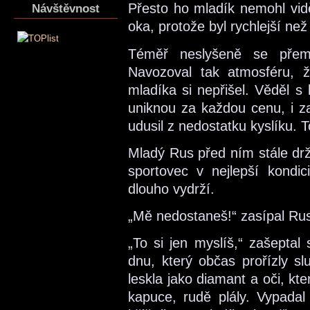
Přesto ho mladík nemohl vid
Návštěvnost
oka, protože byl rychlejší ne
Téměř neslyšeně se přemi
Navozoval tak atmosféru, ž
mladíka si nepřišel. Věděl s
uniknou za každou cenu, i za
udusil z nedostatku kyslíku. 
Mladý Rus před ním stále drž
sportovec v nejlepší kondic
dlouho vydrží.
„Mě nedostaneš!“ zasípal Rus
„To si jen myslíš,“ zašeptal
dnu, který občas prořízly s
leskla jako diamant a oči, kt
kapuce, rudě plály. Vypadal