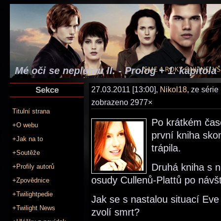
Mé oči se nepletou II. - Prolog + 1. kapitola
Sekce
27.03.2011 [13:00],
Nikol18
, ze série
zobrazeno 2977×
Titulní strana
Po krátkém čas
+O webu
první kniha sko
+Jak na to
trápila.
+Soutěže
Druhá kniha s 
+Profily autorů
osudy Cullenů-Plattů po návšt
+Zpovědnice
+Twilightpedie
Jak se s nastalou situací Eve
+Twilight News
zvolí smrt?