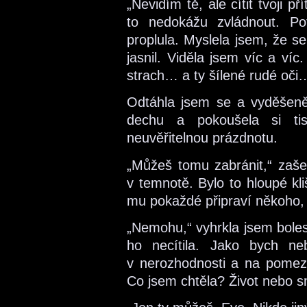
„Nevidím tě, ale cítit tvoji
to nedokážu zvládnout. Po
proplula. Myslela jsem, že s
jasnil. Viděla jsem víc a ví
strach… a ty šílené rudé oči
Odtáhla jsem se a vyděšeně
dechu a pokoušela si ti
neuvěřitelnou prázdnotu.
„Můžeš tomu zabránit,“ zašep
v temnotě. Bylo to hloupé kli
mu pokaždé připraví někoho,
„Nemohu,“ vyhrkla jsem boles
ho necítila. Jako bych n
v nerozhodnosti a na pomezí
Co jsem chtěla? Život nebo s