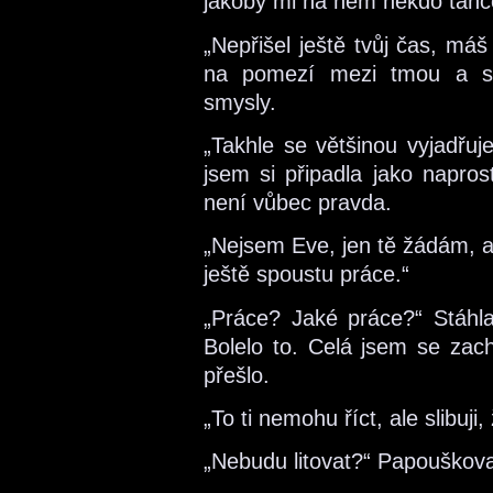
jakoby mi na něm někdo tanc
„Nepřišel ještě tvůj čas, má
na pomezí mezi tmou a svě
smysly.
„Takhle se většinou vyjadřuj
jsem si připadla jako napros
není vůbec pravda.
„Nejsem Eve, jen tě žádám, 
ještě spoustu práce.“
„Práce? Jaké práce?“ Stáhla
Bolelo to. Celá jsem se zach
přešlo.
„To ti nemohu říct, ale slibuji,
„Nebudu litovat?“ Papouškova