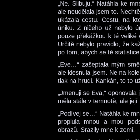
„Ne. Slibuju.“ Natáhla ke mn
ale neudělala jsem to. Nechtě
ukázala cestu. Cestu, na kt
úniku. Z ničeho už nebylo ún
pouze překážkou k té veliké
Určitě nebylo pravidlo, že ka
po tom, abych se té statistice
„Eve…“ zašeptala mým směrem
ale klesnula jsem. Ne na kole
tlak na hrudi. Kankán, to to 
„Jmenuji se Eva,“ oponovala j
měla stále v temnotě, ale její
„Podívej se…“ Natáhla ke mne
proplula mnou a mou podst
obrazů. Srazily mne k zemi.