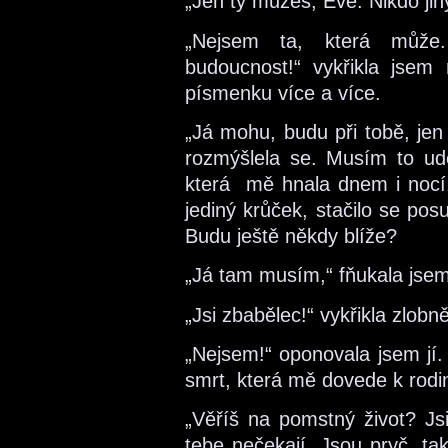
„Jen ty můžeš, Eve. Nikdo jin
„Nejsem ta, která může
budoucnost!“ vykřikla jse
písmenku více a více.
„Já mohu, budu při tobě, jen
rozmýšlela se. Musím to udě
která mě hnala dnem i nocí,
jediný krůček, stačilo se pos
Budu ještě někdy blíže?
„Já tam musím,“ fňukala jsem 
„Jsi zbabělec!“ vykřikla zlobně
„Nejsem!“ oponovala jsem jí.
smrt, která mě dovede k rodi
„Věříš na pomstný život? Jsi
tebe nečekají. Jsou pryč, ta