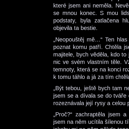
které jsem ani neměla. Nevěs
se mnou konec. S mou lidsko
podstaty, byla zatlačena 
objevila ta bestie.
„Neopouštěj mě…“ Ten hlas 
poznat komu patří. Chtěla j
majitele, bych věděla, kdo to
nic ve svém vlastním těle. V
temnoty, která se na konci ro
k tomu táhlo a já za tím chtěla
„Být tebou, ještě bych tam n
jsem se a dívala se do tváře 
rozeznávala její rysy a celou 
„Proč?“ zachraptěla jsem a 
jsem na něm ucítila šílenou 