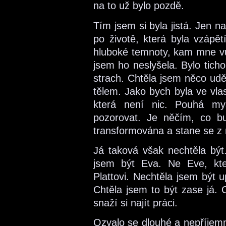
na to už bylo pozdě.
Tím jsem si byla jistá. Jen na
po životě, která byla vzáp
hluboké temnoty, kam mne vů
jsem ho neslyšela. Bylo ticho
strach. Chtěla jsem něco udě
tělem. Jako bych byla ve vla
která není nic. Pouhá my
pozorovat. Je něčím, co b
transformována a stane se z n
Já taková však nechtěla být
jsem být Eva. Ne Eve, ktero
Plattovi. Nechtěla jsem být u
Chtěla jsem to být zase já.
snaží si najít práci.
Ozvalo se dlouhé a nepříjemné