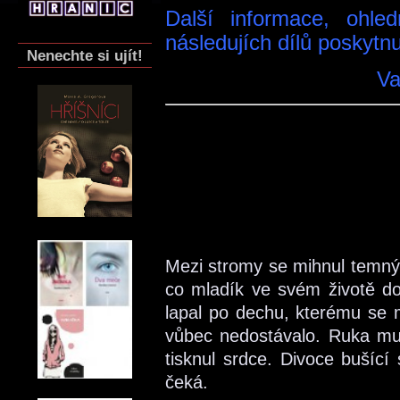
Další informace, ohl
následujích dílů poskytnu
Nenechte si ujít!
Va
Mezi stromy se mihnul temný s
co mladík ve svém životě do
lapal po dechu, kterému se
vůbec nedostávalo. Ruka mu b
tisknul srdce. Divoce bušící
čeká.