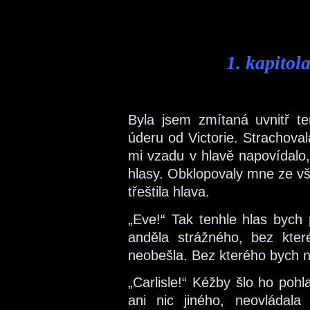
1. kapitol
Byla jsem zmítaná uvnitř t
úderu od Victorie. Strachoval
mi vzadu v hlavě napovídalo,
hlasy. Obklopovaly mne ze vše
třeštila hlava.
„Eve!“ Tak tenhle hlas bych
anděla strážného, bez kte
neobešla. Bez kterého bych ne
„Carlisle!“ Kéžby šlo ho pohla
ani nic jiného, neovládal