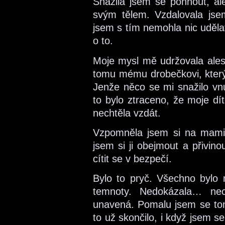
Snažila jsem se pohnout, al
svým tělem. Vzdalovala js
jsem s tím nemohla nic udělat
o to.
Moje mysl mě udržovala ales
tomu mému drobečkovi, kter
Jenže něco se mi snažilo vn
to bylo ztraceno, že moje dí
nechtěla vzdát.
Vzpomněla jsem si na mamink
jsem si ji obejmout a přivinou
cítit se v bezpečí.
Bylo to pryč. Všechno bylo 
temnoty. Nedokázala… nec
unavená. Pomalu jsem se tom
to už skončilo, i když jsem 