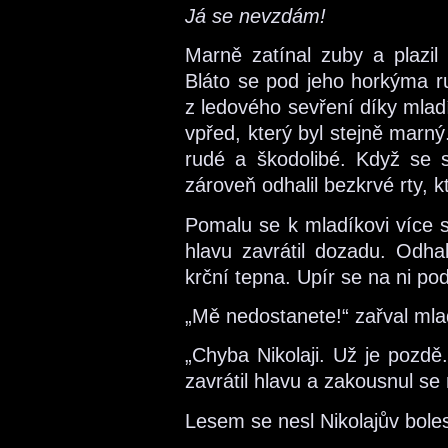
Já se nevzdám!
Marně zatínal zuby a plazil 
Bláto se pod jeho horkýma r
z ledového sevření díky mlad
vpřed, který byl stejně marný
rudé a škodolibé. Když se sk
zároveň odhalil bezkrvé rty, k
Pomalu se k mladíkovi více s
hlavu zavrátil dozadu. Odha
krční tepna. Upír se na ni pod
„Mě nedostanete!“ zařval mla
„Chyba Nikolaji. Už je pozd
zavrátil hlavu a zakousnul se
Lesem se nesl Nikolajův boles