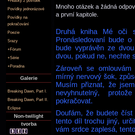
+Hlášky z povídek
Mnoho otázek a žádná odpově
Povídky jednorázové
a první kapitole.
Povídky na
pokračování
Druhá kniha Mé oči s
Poezie
Pronásledovaní bude o t
Srazy
bude vyprávěn ze dvou 
+Fórum
dvou, pokud ne, nechte s
+Série
+Poradna
Zároveň se omlouvám v
mírný nervový šok, způ
Galerie
Musím přiznat, že jsem
nevyhnutelný, proto
Breaking Dawn, Part I.
pokračovat.
Breaking Dawn, Part II.
Eclipse
Doufám, že budete číst d
Non-twilight
tento díl trochu jiný, ur
tvorba
vám srdce zaplesá, tento