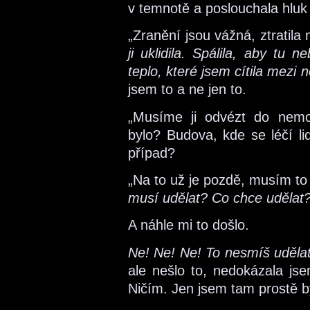
v temnotě a poslouchala hluk
„Zranění jsou vážná, ztratila
ji uklidila. Spálila, aby tu 
teplo, které jsem cítila mezi
jsem to a ne jen to.
„Musíme ji odvézt do nemo
bylo? Budova, kde se léčí lid
případ?
„Na to už je pozdě, musím to
musí udělat? Co chce udělat?
A náhle mi to došlo.
Ne! Ne! Ne! To nesmíš uděla
ale nešlo to, nedokázala jse
Ničím. Jen jsem tam prostě b