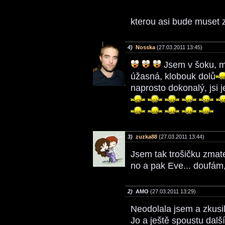
kterou asi bude muset 
4)
Nosska
(27.03.2011 13:45)
Jsem v šoku, m
úžasná, klobouk dolů
naprosto dokonalý, jsi 
3)
zuzka88
(27.03.2011 13:44)
Jsem tak trošičku zmate
no a pak Eve... doufám,
2)
AMO
(27.03.2011 13:29)
Neodolala jsem a zkusila
Jo a ještě spoustu další