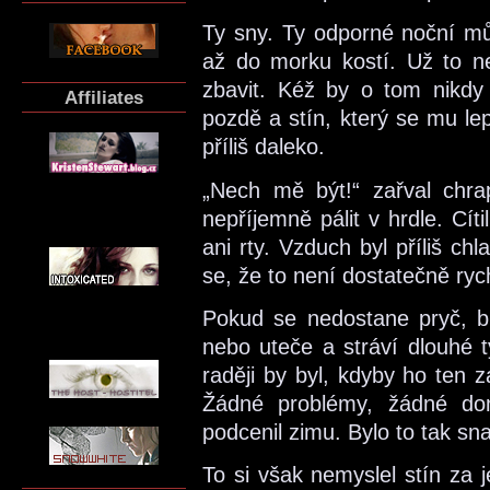
Ty sny. Ty odporné noční můr
až do morku kostí. Už to ne
zbavit. Kéž by o tom nikdy 
Affiliates
pozdě a stín, který se mu le
příliš daleko.
„Nech mě být!“ zařval chra
nepříjemně pálit v hrdle. Cíti
ani rty. Vzduch byl příliš ch
se, že to není dostatečně ryc
Pokud se nedostane pryč, b
nebo uteče a stráví dlouhé t
raději by byl, kdyby ho ten z
Žádné problémy, žádné dom
podcenil zimu. Bylo to tak sn
To si však nemyslel stín za j