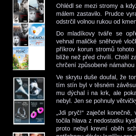
Ohlédl se mezi stromy a když
málem zastavilo. Prudce vyra
odstrčil volnou rukou od kmen
Do mladíkovy tváře se opř
vehnal maličké sněhové vločk
příkrov korun stromů tohoto 
blíže než před chvílí. Chtěl 
chrčení způsobené námahou v
Ve skrytu duše doufal, že tom
tím stín byl v těsném závěs
mu dýchal i na krk, ale poka
nebyl. Jen se pohnuly větvičk
„Jdi pryč!“ zaječel konečně,
točila hlava z nedostatku kys
proto nebyl krevní oběh scho